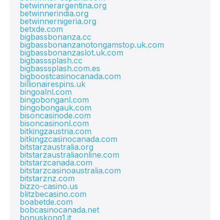
betwinnerargentina.org
betwinnerindia.org
betwinnernigeria.org
betxde.com
bigbassbonanza.cc
bigbassbonanzanotongamstop.uk.com
bigbassbonanzaslot.uk.com
bigbasssplash.cc
bigbasssplash.com.es
bigboostcasinocanada.com
billionairespins.uk
bingoalnl.com
bingobonganl.com
bingobongauk.com
bisoncasinode.com
bisoncasinonl.com
bitkingzaustria.com
bitkingzcasinocanada.com
bitstarzaustralia.org
bitstarzaustraliaonline.com
bitstarzcanada.com
bitstarzcasinoaustralia.com
bitstarznz.com
bizzo-casino.us
blitzbecasino.com
boabetde.com
bobcasinocanada.net
bonuskong1.it