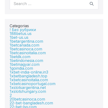
Categorias
! Без рубрики
188betus.us
1bet-us.us
1betargentina.com
1betcanada.com
1betcasinoca.com
1betcasinoitalia.com
1betdk.com
1betindonesia.com
1betmagyar.com
1goindia.com
1xbet-india-online.in3
1xbetbangladesh.top
1xbetcasinoitalia.com
1xbetcasinoportugal.com
1xslotsargentina.net
1xslotshungary.com
2
20betcasinoca.com
22-bet-bangladesh.com
22-bet-bg.com