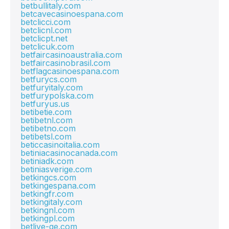
betbullitaly.com
betcavecasinoespana.com
betclicci.com
betclicnl.com
betclicpt.net
betclicuk.com
betfaircasinoaustralia.com
betfaircasinobrasil.com
betflagcasinoespana.com
betfurycs.com
betfuryitaly.com
betfurypolska.com
betfuryus.us
betibetie.com
betibetnl.com
betibetno.com
betibetsl.com
beticcasinoitalia.com
betiniacasinocanada.com
betiniadk.com
betiniasverige.com
betkingcs.com
betkingespana.com
betkingfr.com
betkingitaly.com
betkingnl.com
betkingpl.com
betlive-ge.com