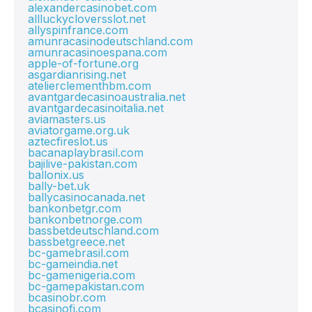
alexandercasinobet.com
allluckycloversslot.net
allyspinfrance.com
amunracasinodeutschland.com
amunracasinoespana.com
apple-of-fortune.org
asgardianrising.net
atelierclementhbm.com
avantgardecasinoaustralia.net
avantgardecasinoitalia.net
aviamasters.us
aviatorgame.org.uk
aztecfireslot.us
bacanaplaybrasil.com
bajilive-pakistan.com
ballonix.us
bally-bet.uk
ballycasinocanada.net
bankonbetgr.com
bankonbetnorge.com
bassbetdeutschland.com
bassbetgreece.net
bc-gamebrasil.com
bc-gameindia.net
bc-gamenigeria.com
bc-gamepakistan.com
bcasinobr.com
bcasinofi.com