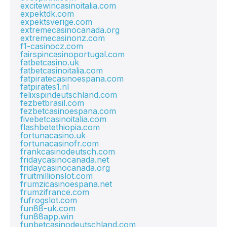
excitewincasinoitalia.com
expektdk.com
expektsverige.com
extremecasinocanada.org
extremecasinonz.com
f1-casinocz.com
fairspincasinoportugal.com
fatbetcasino.uk
fatbetcasinoitalia.com
fatpiratecasinoespana.com
fatpirates1.nl
felixspindeutschland.com
fezbetbrasil.com
fezbetcasinoespana.com
fivebetcasinoitalia.com
flashbetethiopia.com
fortunacasino.uk
fortunacasinofr.com
frankcasinodeutsch.com
fridaycasinocanada.net
fridaycasinocanada.org
fruitmillionslot.com
frumzicasinoespana.net
frumzifrance.com
fufrogslot.com
fun88-uk.com
fun88app.win
funbetcasinodeutschland.com