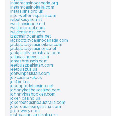
instantcasinocanada.org
instantcasinoitalia.com
instaspins.org.uk
interwettenespana.com
ivibetkasyno.net
iwild-casinode.net
iwildcasinopl.com
iwildcasinosv.com
izzicasinocanada.net
jackpotcitycasinocanada.com
jackpotcitycasinoitalia.com
jackpotcitycasinonz.net
jackpotjillvipaustralia.com
jallacasinoeesti.com
jamesbrausch.com
jeetbuzzpakistan.com
jeetbuzzus.us
jeetwinpakistan.com
jet-casino-uk.uk
jet4bet.us
jeudupouletcasino.net
johnnykashaucasino.com
johnnykashpokies.com
joker-casino.us
jokerbetcasinoaustralia.com
jokercasinoargentina.com
jpbrewery.com
just-casino-australia.org