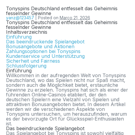
Tonyspins Deutschland entfesselt das Geheimnis
fesselnder Gewinne
yanz@123457
|
Posted on
Março 21, 2026
Tonyspins Deutschland entfesselt das Geheimnis
fesselnder Gewinne
Inhaltsverzeichnis
Einführung
Das beeindruckende Spielangebot
Bonusangebote und Aktionen
Zahlungsoptionen bei Tonyspins
Kundenservice und Unterstützung
Sicherheit und Fairness
Schlussfolgerung
Einführung
Willkommen in der aufregenden Welt von
Tonyspins
Deutschland
, wo das Spielen nicht nur Spaß macht,
sondern auch die Möglichkeit bietet, erstaunliche
Gewinne zu erzielen. Tonyspins hat sich als einer der
führenden Online-Casinos etabliert, der den
deutschen Spielern eine Vielzahl von Spielen und
attraktiven Bonusangeboten bietet. In diesem Artikel
werden wir die verschiedenen Aspekte von
Tonyspins untersuchen, um herauszufinden, warum
es der bevorzugte Ort für Glücksspiel-Enthusiasten
ist.
Das beeindruckende Spielangebot
Das Spielangebot bei
Tonyspins
ist sowohl vielfältig