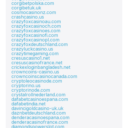
corgibetpolska.com
corgibetuk.uk
cosmocasinonz.com
crashcasino.us
crazyfoxcasinoau.com
crazyfoxcasinoch.com
crazyfoxcasinoes.com
crazyfoxcasinofi.com
crazyfoxcasinopl.com
crazyfoxdeutschland.com
crazyluckcasino.us
crazytimegaming.com
cresuscasino1.net
cresuscasinofrance.net
crickexloginbangladesh.net
crowncoins-casino.us
crowncoinscasinocanada.com
cryptoleocasinode.com
cryptorino.us
cryptorinode.com
crystalrollnederland.com
dafabetcasinoespana.com
dafabetindia.net
davincigoldcasino-uk.uk
daznbetdeutschland.com
denderacasinoespana.com
denderacasinofrance.com
diamondspowerslot.com