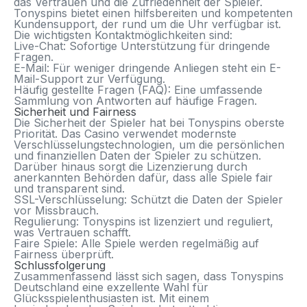
das Vertrauen und die Zufriedenheit der Spieler.
Tonyspins bietet einen hilfsbereiten und kompetenten
Kundensupport, der rund um die Uhr verfügbar ist.
Die wichtigsten Kontaktmöglichkeiten sind:
Live-Chat:
Sofortige Unterstützung für dringende
Fragen.
E-Mail:
Für weniger dringende Anliegen steht ein E-
Mail-Support zur Verfügung.
Häufig gestellte Fragen (FAQ):
Eine umfassende
Sammlung von Antworten auf häufige Fragen.
Sicherheit und Fairness
Die Sicherheit der Spieler hat bei
Tonyspins
oberste
Priorität. Das Casino verwendet modernste
Verschlüsselungstechnologien, um die persönlichen
und finanziellen Daten der Spieler zu schützen.
Darüber hinaus sorgt die Lizenzierung durch
anerkannten Behörden dafür, dass alle Spiele fair
und transparent sind.
SSL-Verschlüsselung:
Schützt die Daten der Spieler
vor Missbrauch.
Regulierung:
Tonyspins ist lizenziert und reguliert,
was Vertrauen schafft.
Faire Spiele:
Alle Spiele werden regelmäßig auf
Fairness überprüft.
Schlussfolgerung
Zusammenfassend lässt sich sagen, dass
Tonyspins
Deutschland
eine exzellente Wahl für
Glücksspielenthusiasten ist. Mit einem