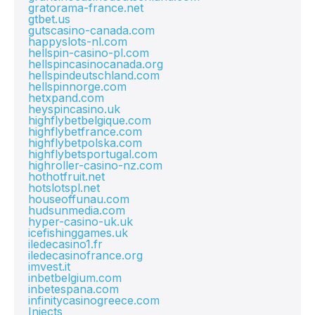
gratorama-france.net
gtbet.us
gutscasino-canada.com
happyslots-nl.com
hellspin-casino-pl.com
hellspincasinocanada.org
hellspindeutschland.com
hellspinnorge.com
hetxpand.com
heyspincasino.uk
highflybetbelgique.com
highflybetfrance.com
highflybetpolska.com
highflybetsportugal.com
highroller-casino-nz.com
hothotfruit.net
hotslotspl.net
houseoffunau.com
hudsunmedia.com
hyper-casino-uk.uk
icefishinggames.uk
iledecasino1.fr
iledecasinofrance.org
imvest.it
inbetbelgium.com
inbetespana.com
infinitycasinogreece.com
Injects