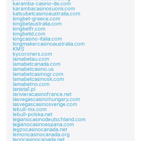
karamba-casino-de.com
karambacasinosuomi.com
katsubetcasinoaustralia.com
kingbet-greece.com
kingbetaustralia.com
kingbetfr.com
kingbetid.com
kingcasino-italia.com
kingmakercasinoaustralia.com
KMS
kycoroners.com
lamabetau.com
lamabetcanada.com
lamabetcasino.us
lamabetcasinogr.com
lamabetcasinosk.com
lamabetno.com
lanista1.pl
larivieracasinofrance.net
lasvegascasinohungary.com
lasvegascasinosverige.com
lebull-mx.com
lebull-polska.net
legianocasinodeutschland.com
legianocasinoespana.com
legzocasinocanada.net
lemoncasinocanada.org
leoncasinocanada.net