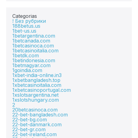
Categorias
! Без рубрики
188betus.us
1bet-us.us
1betargentina.com
1betcanada.com
1betcasinoca.com
1betcasinoitalia.com
1betdk.com
1betindonesia.com
1betmagyar.com
1goindia.com
1xbet-india-online.in3
1xbetbangladesh.top
1xbetcasinoitalia.com
1xbetcasinoportugal.com
1xslotsargentina.net
1xslotshungary.com
2
20betcasinoca.com
22-bet-bangladesh.com
22-bet-bg.com
22-bet-danmark.com
22-bet-gr.com
22-bet-ireland.com