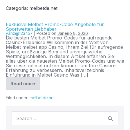
Categoria:
melbetde.net
Exklusive Melbet Promo-Code Angebote für
Sportwetten Liebhaber
yanz@123457
|
Posted on
Janeiro 8, 2026
Die besten Melbet Promo-Codes für aufregende
Casino-Erlebnisse Willkommen in der Welt von
Melbet melbet app Casino, Ihrem Ziel für aufregende
Spiele, großzügige Boni und unvergessliche
Wettmöglichkeiten. In diesem Artikel erfahren Sie
alles über die neuesten Melbet Promo-Codes und wie
Sie diese optimal nutzen können, um Ihre Casino-
Erfahrung zu verbessern. Inhaltsverzeichnis
Einführung in Melbet Casino Was […]
Read more
Filed under:
melbetde.net