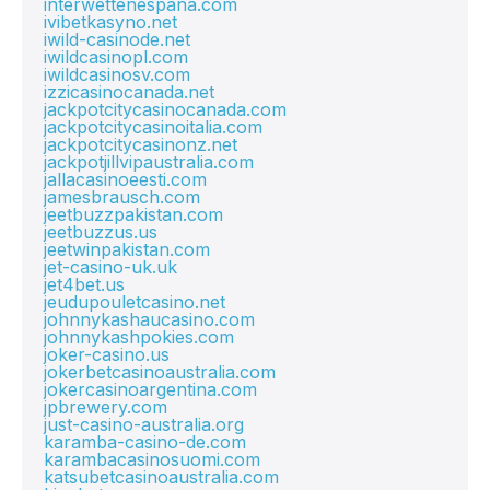
interwettenespana.com
ivibetkasyno.net
iwild-casinode.net
iwildcasinopl.com
iwildcasinosv.com
izzicasinocanada.net
jackpotcitycasinocanada.com
jackpotcitycasinoitalia.com
jackpotcitycasinonz.net
jackpotjillvipaustralia.com
jallacasinoeesti.com
jamesbrausch.com
jeetbuzzpakistan.com
jeetbuzzus.us
jeetwinpakistan.com
jet-casino-uk.uk
jet4bet.us
jeudupouletcasino.net
johnnykashaucasino.com
johnnykashpokies.com
joker-casino.us
jokerbetcasinoaustralia.com
jokercasinoargentina.com
jpbrewery.com
just-casino-australia.org
karamba-casino-de.com
karambacasinosuomi.com
katsubetcasinoaustralia.com