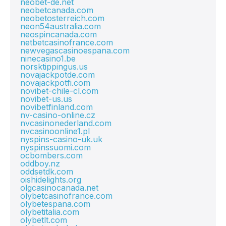
neobet-de.net
neobetcanada.com
neobetosterreich.com
neon54australia.com
neospincanada.com
netbetcasinofrance.com
newvegascasinoespana.com
ninecasino1.be
norsktippingus.us
novajackpotde.com
novajackpotfi.com
novibet-chile-cl.com
novibet-us.us
novibetfinland.com
nv-casino-online.cz
nvcasinonederland.com
nvcasinoonline1.pl
nyspins-casino-uk.uk
nyspinssuomi.com
ocbombers.com
oddboy.nz
oddsetdk.com
oishidelights.org
olgcasinocanada.net
olybetcasinofrance.com
olybetespana.com
olybetitalia.com
olybetlt.com