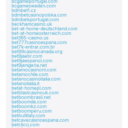
bcgameportugal.com
bcgamesweden.com
bdmbet1.cz
bdmbetcasinopolska.com
bdmbetsportugal.com
beckhamcasino.uk
bet-at-home-deutschland.com
bet-at-homeosterreich.com
bet365-casino.us
bet777casinoespana.com
bet7k-entrar.com.br
bet99casinocanada.org
bet9jaebr.com
bet9jaespanol.com
bet9janigeria.net
betamocasinonl.com
betamochile.com
betanocasinoitalia.com
betanoitalia.it
betat-homepl.com
betblastcasinouk.com
betboombrasil.net
betboomde.com
betboomkz.com
betboomperu.com
betbullitaly.com
betcavecasinoespana.com
betclicci.com