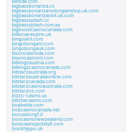
betxde.com
bigbassbonanza.cc
bigbassbonanzanotongamstop.uk.com
bigbassbonanzaslot.uk.com
bigbasssplash.cc
bigbasssplash.com.es
bigboostcasinocanada.com
billionairespins.uk
bingoalnl.com
bingobonganl.com
bingobongauk.com
bisoncasinode.com
bisoncasinonl.com
bitkingzaustria.com
bitkingzcasinocanada.com
bitstarzaustralia.org
bitstarzaustraliaonline.com
bitstarzcanada.com
bitstarzcasinoaustralia.com
bitstarznz.com
bizzo-casino.us
blitzbecasino.com
boabetde.com
bobcasinocanada.net
bonuskong1.it
boocasinonewzealand.com
booicasinopolska1.com
bookhippo.uk