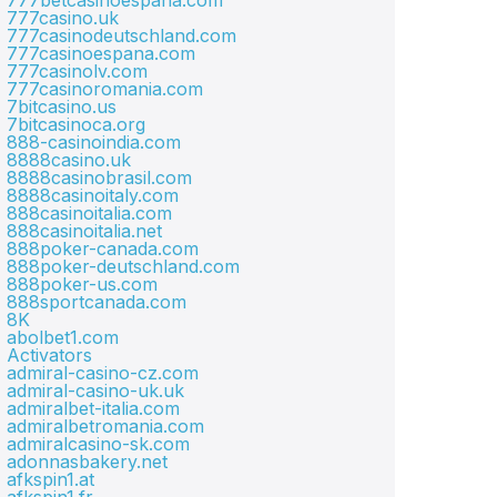
777betcasinoespana.com
777casino.uk
777casinodeutschland.com
777casinoespana.com
777casinolv.com
777casinoromania.com
7bitcasino.us
7bitcasinoca.org
888-casinoindia.com
8888casino.uk
8888casinobrasil.com
8888casinoitaly.com
888casinoitalia.com
888casinoitalia.net
888poker-canada.com
888poker-deutschland.com
888poker-us.com
888sportcanada.com
8K
abolbet1.com
Activators
admiral-casino-cz.com
admiral-casino-uk.uk
admiralbet-italia.com
admiralbetromania.com
admiralcasino-sk.com
adonnasbakery.net
afkspin1.at