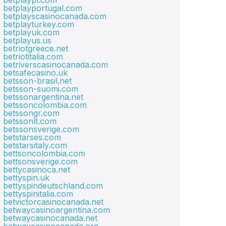
betplaypl.com
betplayportugal.com
betplayscasinocanada.com
betplayturkey.com
betplayuk.com
betplayus.us
betriotgreece.net
betriotitalia.com
betriverscasinocanada.com
betsafecasino.uk
betsson-brasil.net
betsson-suomi.com
betssonargentina.net
betssoncolombia.com
betssongr.com
betssonlt.com
betssonsverige.com
betstarses.com
betstarsitaly.com
bettsoncolombia.com
bettsonsverige.com
bettycasinoca.net
bettyspin.uk
bettyspindeutschland.com
bettyspinitalia.com
betvictorcasinocanada.net
betwaycasinoargentina.com
betwaycasinocanada.net