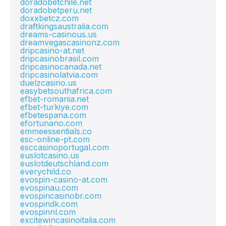
doradobetchile.net
doradobetperu.net
doxxbetcz.com
draftkingsaustralia.com
dreams-casinous.us
dreamvegascasinonz.com
dripcasino-at.net
dripcasinobrasil.com
dripcasinocanada.net
dripcasinolatvia.com
duelzcasino.us
easybetsouthafrica.com
efbet-romania.net
efbet-turkiye.com
efbetespana.com
efortunano.com
emmeessentials.co
esc-online-pt.com
esccasinoportugal.com
euslotcasino.us
euslotdeutschland.com
everychild.co
evospin-casino-at.com
evospinau.com
evospincasinobr.com
evospindk.com
evospinnl.com
excitewincasinoitalia.com