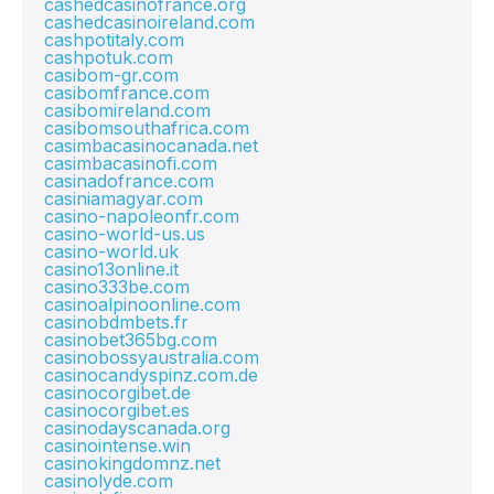
cashedcasinofrance.org
cashedcasinoireland.com
cashpotitaly.com
cashpotuk.com
casibom-gr.com
casibomfrance.com
casibomireland.com
casibomsouthafrica.com
casimbacasinocanada.net
casimbacasinofi.com
casinadofrance.com
casiniamagyar.com
casino-napoleonfr.com
casino-world-us.us
casino-world.uk
casino13online.it
casino333be.com
casinoalpinoonline.com
casinobdmbets.fr
casinobet365bg.com
casinobossyaustralia.com
casinocandyspinz.com.de
casinocorgibet.de
casinocorgibet.es
casinodayscanada.org
casinointense.win
casinokingdomnz.net
casinolyde.com