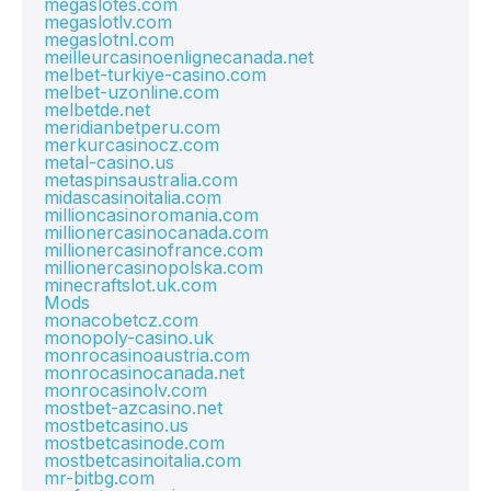
megaslotes.com
megaslotlv.com
megaslotnl.com
meilleurcasinoenlignecanada.net
melbet-turkiye-casino.com
melbet-uzonline.com
melbetde.net
meridianbetperu.com
merkurcasinocz.com
metal-casino.us
metaspinsaustralia.com
midascasinoitalia.com
millioncasinoromania.com
millionercasinocanada.com
millionercasinofrance.com
millionercasinopolska.com
minecraftslot.uk.com
Mods
monacobetcz.com
monopoly-casino.uk
monrocasinoaustria.com
monrocasinocanada.net
monrocasinolv.com
mostbet-azcasino.net
mostbetcasino.us
mostbetcasinode.com
mostbetcasinoitalia.com
mr-bitbg.com