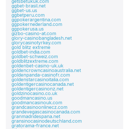
getsbetukuk.com
ggbet-brasil.net
ggbet-us.us
ggbetperu.com
ggpokerargentina.com
ggpokernederland.com
ggpokerusa.us
gizbo-casino-at.com
glory-casinobangladesh.net
glorycasinotyrkey.com
gold blitz extreme
goldbet-india.com
goldbet-schweiz.com
goldblitzextreme.com
goldenbet-casino-uk.uk
goldencrowncasinoaustralia.net
goldenpanda-casinofr.com
goldenstarcasinoitalia.com
goldentigercasinocanada.net
goldentigercasinonz.net
goldzinocasino.co.uk
goodmancasino.us
goodmancasinouk.com
grandcasinoonlinecz.com
grandevegascasinocanada.com
granmadridespana.net
gransinocasinodeutschland.com
gratorama-france.net