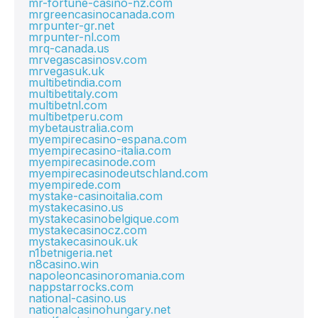
mr-fortune-casino-nz.com
mrgreencasinocanada.com
mrpunter-gr.net
mrpunter-nl.com
mrq-canada.us
mrvegascasinosv.com
mrvegasuk.uk
multibetindia.com
multibetitaly.com
multibetnl.com
multibetperu.com
mybetaustralia.com
myempirecasino-espana.com
myempirecasino-italia.com
myempirecasinode.com
myempirecasinodeutschland.com
myempirede.com
mystake-casinoitalia.com
mystakecasino.us
mystakecasinobelgique.com
mystakecasinocz.com
mystakecasinouk.uk
n1betnigeria.net
n8casino.win
napoleoncasinoromania.com
nappstarrocks.com
national-casino.us
nationalcasinohungary.net