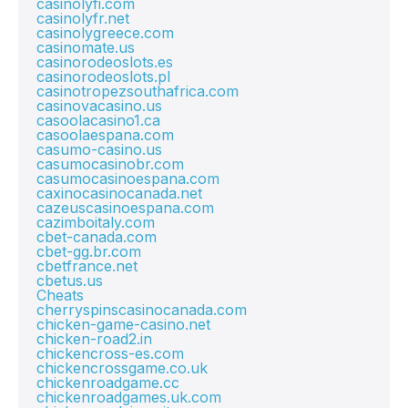
casinolyfi.com
casinolyfr.net
casinolygreece.com
casinomate.us
casinorodeoslots.es
casinorodeoslots.pl
casinotropezsouthafrica.com
casinovacasino.us
casoolacasino1.ca
casoolaespana.com
casumo-casino.us
casumocasinobr.com
casumocasinoespana.com
caxinocasinocanada.net
cazeuscasinoespana.com
cazimboitaly.com
cbet-canada.com
cbet-gg.br.com
cbetfrance.net
cbetus.us
Cheats
cherryspinscasinocanada.com
chicken-game-casino.net
chicken-road2.in
chickencross-es.com
chickencrossgame.co.uk
chickenroadgame.cc
chickenroadgames.uk.com