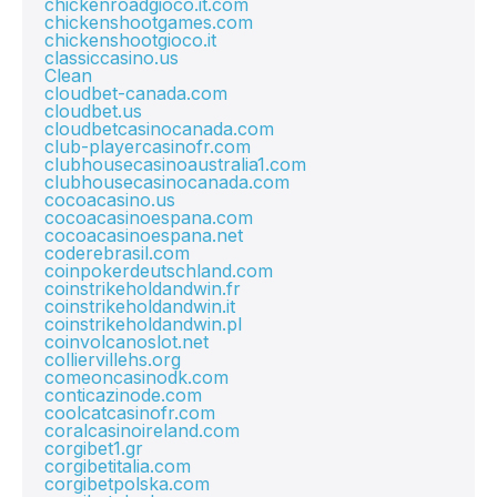
chickenroadgioco.it.com
chickenshootgames.com
chickenshootgioco.it
classiccasino.us
Clean
cloudbet-canada.com
cloudbet.us
cloudbetcasinocanada.com
club-playercasinofr.com
clubhousecasinoaustralia1.com
clubhousecasinocanada.com
cocoacasino.us
cocoacasinoespana.com
cocoacasinoespana.net
coderebrasil.com
coinpokerdeutschland.com
coinstrikeholdandwin.fr
coinstrikeholdandwin.it
coinstrikeholdandwin.pl
coinvolcanoslot.net
colliervillehs.org
comeoncasinodk.com
conticazinode.com
coolcatcasinofr.com
coralcasinoireland.com
corgibet1.gr
corgibetitalia.com
corgibetpolska.com