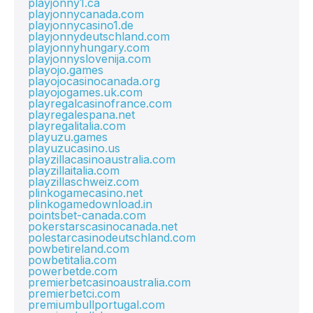
playjonny1.ca
playjonnycanada.com
playjonnycasino1.de
playjonnydeutschland.com
playjonnyhungary.com
playjonnyslovenija.com
playojo.games
playojocasinocanada.org
playojogames.uk.com
playregalcasinofrance.com
playregalespana.net
playregalitalia.com
playuzu.games
playuzucasino.us
playzillacasinoaustralia.com
playzillaitalia.com
playzillaschweiz.com
plinkogamecasino.net
plinkogamedownload.in
pointsbet-canada.com
pokerstarscasinocanada.net
polestarcasinodeutschland.com
powbetireland.com
powbetitalia.com
powerbetde.com
premierbetcasinoaustralia.com
premierbetci.com
premiumbullportugal.com