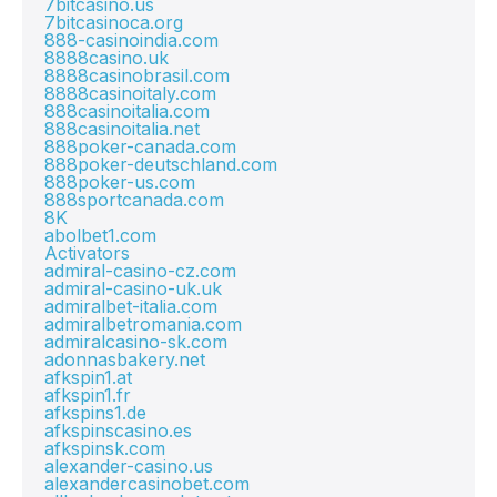
7bitcasino.us
7bitcasinoca.org
888-casinoindia.com
8888casino.uk
8888casinobrasil.com
8888casinoitaly.com
888casinoitalia.com
888casinoitalia.net
888poker-canada.com
888poker-deutschland.com
888poker-us.com
888sportcanada.com
8K
abolbet1.com
Activators
admiral-casino-cz.com
admiral-casino-uk.uk
admiralbet-italia.com
admiralbetromania.com
admiralcasino-sk.com
adonnasbakery.net
afkspin1.at
afkspin1.fr
afkspins1.de
afkspinscasino.es
afkspinsk.com
alexander-casino.us
alexandercasinobet.com