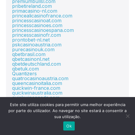
premiumbullsl.com
pribetireland.com
primacasino-nl.com
princealicasinofrance.com
princesscasinoat.com
princesscasinoes.com
princesscasinoespana.com
princesscasinofr.com
prontobet-nl.net
pskcasinoaustria.com
purecasinouk.com
qbetbrasil.com
qbetcasinonl.net
qbetdeutschland.com
qbetuk.com
Quantizers
quatrocasinoaustria.com
queencasinoitalia.com
quickwin-france.com
quickwinaustralia.com
quickwincanada.com
quickwingr.net
Este site utiliza cookies para permitir uma melhor experiência
quickwinpl.com
por parte do utilizador. Ao navegar no site estará a consentir a
rabonacasinofrance.com
rabonaosterreich.com
sua utilização.
rabonauk.uk
Ok
raging-bull-casino.us
rainbetcasino-de.com