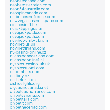
neobetcanada.com
neobetosterreich.com
neon54australia.com
neospincanada.com
netbetcasinofrance.com
newvegascasinoespana.com
ninecasino1.be
norsktippingus.us
novajackpotde.com
novajackpotfi.com
novibet-chile-cl.com
novibet-us.us
novibetfinland.com
nv-casino-online.cz
nvcasinonederland.com
nvcasinoonline1.pl
nyspins-casino-uk.uk
nyspinssuomi.com
ocbombers.com
oddboy.nz
oddsetdk.com
oishidelights.org
olgcasinocanada.net
olybetcasinofrance.com
olybetespana.com
olybetitalia.com
olybetlt.com
olybetnederlad.com