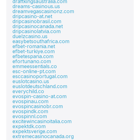
draftkingsaustralia.com
dreams-casinous.us
dreamvegascasinonz.com
dripcasino-at.net
dripcasinobrasil.com
dripcasinocanada.net
dripcasinolatvia.com
duelzcasino.us
easybetsouthafrica.com
efbet-romania.net
efbet-turkiye.com
efbetespana.com
efortunano.com
emmeessentials.co
esc-online-pt.com
esccasinoportugal.com
euslotcasino.us
euslotdeutschland.com
everychild.co
evospin-casino-at.com
evospinau.com
evospincasinobr.com
evospindk.com
evospinnl.com
excitewincasinoitalia.com
expektdk.com
expektsverige.com
extremecasinocanada.org