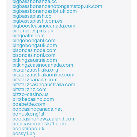
bigbassbonanza.cc
bigbassbonanzanotongamstop.uk.com
bigbassbonanzaslot.uk.com
bigbasssplash.cc
bigbasssplash.com.es
bigboostcasinocanada.com
billionairespins.uk
bingoalnl.com
bingobonganl.com
bingobongauk.com
bisoncasinode.com
bisoncasinonl.com
bitkingzaustria.com
bitkingzcasinocanada.com
bitstarzaustralia.org
bitstarzaustraliaonline.com
bitstarzcanada.com
bitstarzcasinoaustralia.com
bitstarznz.com
bizzo-casino.us
blitzbecasino.com
boabetde.com
bobcasinocanada.net
bonuskong1.it
boocasinonewzealand.com
booicasinopolska1.com
bookhippo.uk
bossy1.be