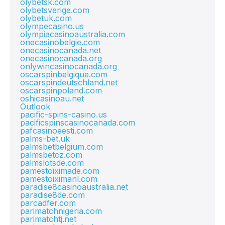
olybetsk.com
olybetsverige.com
olybetuk.com
olympecasino.us
olympiacasinoaustralia.com
onecasinobelgie.com
onecasinocanada.net
onecasinocanada.org
onlywincasinocanada.org
oscarspinbelgique.com
oscarspindeutschland.net
oscarspinpoland.com
oshicasinoau.net
Outlook
pacific-spins-casino.us
pacificspinscasinocanada.com
pafcasinoeesti.com
palms-bet.uk
palmsbetbelgium.com
palmsbetcz.com
palmslotsde.com
pamestoiximade.com
pamestoiximanl.com
paradise8casinoaustralia.net
paradise8de.com
parcadfer.com
parimatchnigeria.com
parimatchtj.net