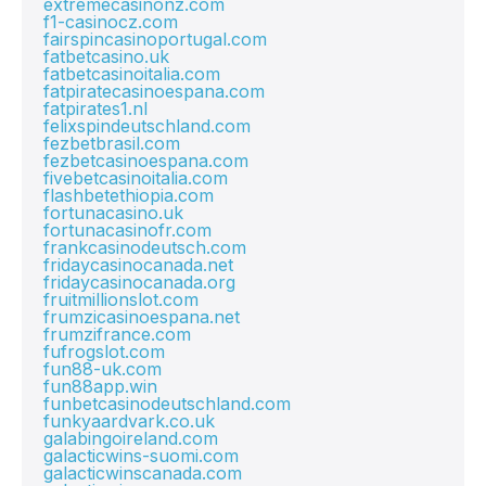
extremecasinonz.com
f1-casinocz.com
fairspincasinoportugal.com
fatbetcasino.uk
fatbetcasinoitalia.com
fatpiratecasinoespana.com
fatpirates1.nl
felixspindeutschland.com
fezbetbrasil.com
fezbetcasinoespana.com
fivebetcasinoitalia.com
flashbetethiopia.com
fortunacasino.uk
fortunacasinofr.com
frankcasinodeutsch.com
fridaycasinocanada.net
fridaycasinocanada.org
fruitmillionslot.com
frumzicasinoespana.net
frumzifrance.com
fufrogslot.com
fun88-uk.com
fun88app.win
funbetcasinodeutschland.com
funkyaardvark.co.uk
galabingoireland.com
galacticwins-suomi.com
galacticwinscanada.com