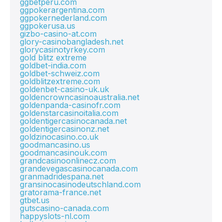
ggbetperu.com
ggpokerargentina.com
ggpokernederland.com
ggpokerusa.us
gizbo-casino-at.com
glory-casinobangladesh.net
glorycasinotyrkey.com
gold blitz extreme
goldbet-india.com
goldbet-schweiz.com
goldblitzextreme.com
goldenbet-casino-uk.uk
goldencrowncasinoaustralia.net
goldenpanda-casinofr.com
goldenstarcasinoitalia.com
goldentigercasinocanada.net
goldentigercasinonz.net
goldzinocasino.co.uk
goodmancasino.us
goodmancasinouk.com
grandcasinoonlinecz.com
grandevegascasinocanada.com
granmadridespana.net
gransinocasinodeutschland.com
gratorama-france.net
gtbet.us
gutscasino-canada.com
happyslots-nl.com