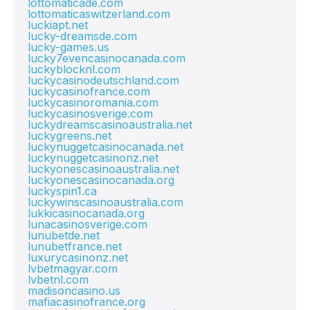
lottomaticade.com
lottomaticaswitzerland.com
luckiapt.net
lucky-dreamsde.com
lucky-games.us
lucky7evencasinocanada.com
luckyblocknl.com
luckycasinodeutschland.com
luckycasinofrance.com
luckycasinoromania.com
luckycasinosverige.com
luckydreamscasinoaustralia.net
luckygreens.net
luckynuggetcasinocanada.net
luckynuggetcasinonz.net
luckyonescasinoaustralia.net
luckyonescasinocanada.org
luckyspin1.ca
luckywinscasinoaustralia.com
lukkicasinocanada.org
lunacasinosverige.com
lunubetde.net
lunubetfrance.net
luxurycasinonz.net
lvbetmagyar.com
lvbetnl.com
madisoncasino.us
mafiacasinofrance.org