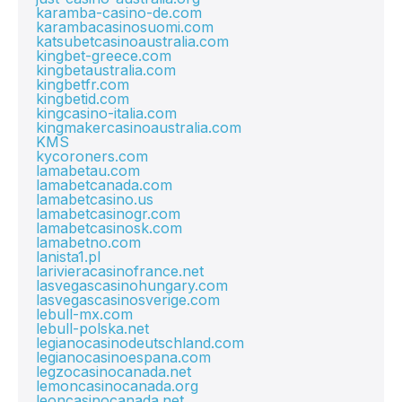
karamba-casino-de.com
karambacasinosuomi.com
katsubetcasinoaustralia.com
kingbet-greece.com
kingbetaustralia.com
kingbetfr.com
kingbetid.com
kingcasino-italia.com
kingmakercasinoaustralia.com
KMS
kycoroners.com
lamabetau.com
lamabetcanada.com
lamabetcasino.us
lamabetcasinogr.com
lamabetcasinosk.com
lamabetno.com
lanista1.pl
larivieracasinofrance.net
lasvegascasinohungary.com
lasvegascasinosverige.com
lebull-mx.com
lebull-polska.net
legianocasinodeutschland.com
legianocasinoespana.com
legzocasinocanada.net
lemoncasinocanada.org
leoncasinocanada.net