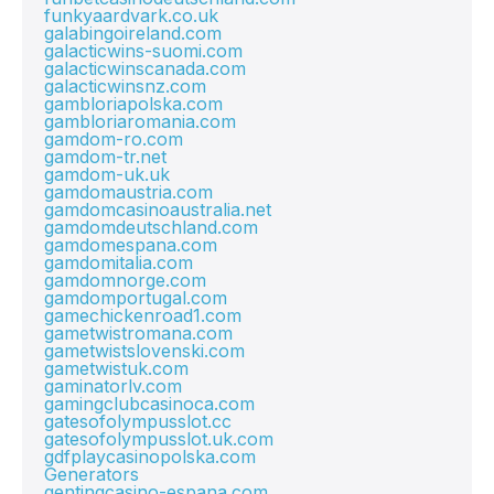
funkyaardvark.co.uk
galabingoireland.com
galacticwins-suomi.com
galacticwinscanada.com
galacticwinsnz.com
gambloriapolska.com
gambloriaromania.com
gamdom-ro.com
gamdom-tr.net
gamdom-uk.uk
gamdomaustria.com
gamdomcasinoaustralia.net
gamdomdeutschland.com
gamdomespana.com
gamdomitalia.com
gamdomnorge.com
gamdomportugal.com
gamechickenroad1.com
gametwistromana.com
gametwistslovenski.com
gametwistuk.com
gaminatorlv.com
gamingclubcasinoca.com
gatesofolympusslot.cc
gatesofolympusslot.uk.com
gdfplaycasinopolska.com
Generators
gentingcasino-espana.com