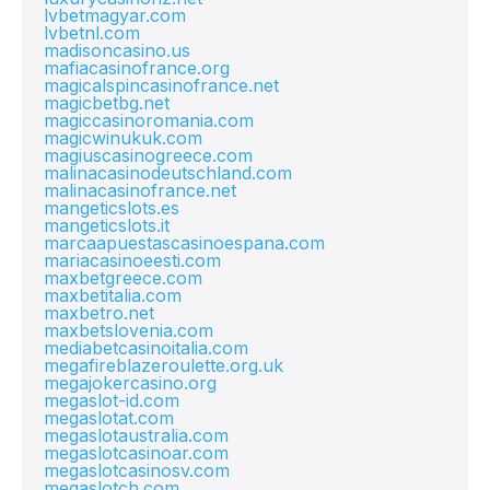
lvbetmagyar.com
lvbetnl.com
madisoncasino.us
mafiacasinofrance.org
magicalspincasinofrance.net
magicbetbg.net
magiccasinoromania.com
magicwinukuk.com
magiuscasinogreece.com
malinacasinodeutschland.com
malinacasinofrance.net
mangeticslots.es
mangeticslots.it
marcaapuestascasinoespana.com
mariacasinoeesti.com
maxbetgreece.com
maxbetitalia.com
maxbetro.net
maxbetslovenia.com
mediabetcasinoitalia.com
megafireblazeroulette.org.uk
megajokercasino.org
megaslot-id.com
megaslotat.com
megaslotaustralia.com
megaslotcasinoar.com
megaslotcasinosv.com
megaslotch.com