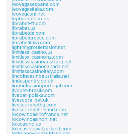
leovegasespana.com
leovegasitalia.com
leovegasnl.net
lepharaoh.co.uk
librabet-fr.com
librabet.us
librabetde.com
librabetgreece.com
librabetitalia.com
lightningrouletteslot.net
limitless-casino.us
limitless-casinonz.com
limitlesscasinoaustralia.net
limitlesscasinocanada.net
limitlesscasinoitaly.com
lincolncasinoaustralia.net
lindaspantry.co.uk
lionbetcasinoportugal.com
livebet-brasil.com
livebet-polska.com
livescore-bet.uk
livescorebetbg.com
livescorebetireland.com
locowincasinofrance.net
locowincasinonl.net
lokicasino.us
lokicasinoswitzerland.com
lottoland-deutschland.net