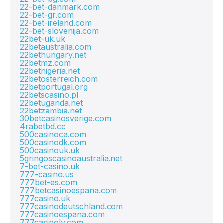
22-bet-danmark.com
22-bet-gr.com
22-bet-ireland.com
22-bet-slovenija.com
22bet-uk.uk
22betaustralia.com
22bethungary.net
22betmz.com
22betnigeria.net
22betosterreich.com
22betportugal.org
22betscasino.pl
22betuganda.net
22betzambia.net
30betcasinosverige.com
4rabetbd.cc
500casinoca.com
500casinodk.com
500casinouk.uk
5gringoscasinoaustralia.net
7-bet-casino.uk
777-casino.us
777bet-es.com
777betcasinoespana.com
777casino.uk
777casinodeutschland.com
777casinoespana.com
777casinolv.com