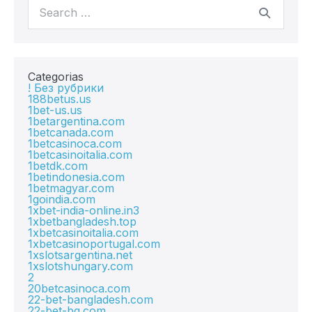
Categorias
! Без рубрики
188betus.us
1bet-us.us
1betargentina.com
1betcanada.com
1betcasinoca.com
1betcasinoitalia.com
1betdk.com
1betindonesia.com
1betmagyar.com
1goindia.com
1xbet-india-online.in3
1xbetbangladesh.top
1xbetcasinoitalia.com
1xbetcasinoportugal.com
1xslotsargentina.net
1xslotshungary.com
2
20betcasinoca.com
22-bet-bangladesh.com
22-bet-bg.com