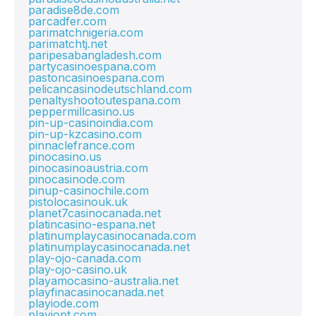
paradise8de.com
parcadfer.com
parimatchnigeria.com
parimatchtj.net
paripesabangladesh.com
partycasinoespana.com
pastoncasinoespana.com
pelicancasinodeutschland.com
penaltyshootoutespana.com
peppermillcasino.us
pin-up-casinoindia.com
pin-up-kzcasino.com
pinnaclefrance.com
pinocasino.us
pinocasinoaustria.com
pinocasinode.com
pinup-casinochile.com
pistolocasinouk.uk
planet7casinocanada.net
platincasino-espana.net
platinumplaycasinocanada.com
platinumplaycasinocanada.net
play-ojo-canada.com
play-ojo-casino.uk
playamocasino-australia.net
playfinacasinocanada.net
playiode.com
playiopt.com