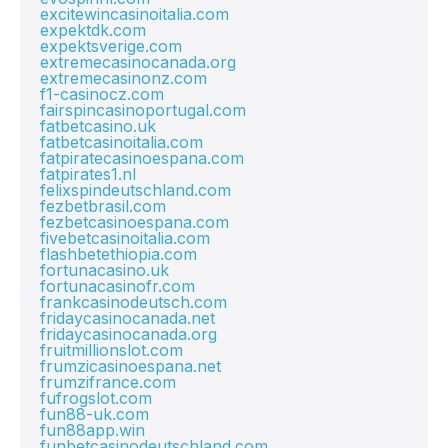
excitewincasinoitalia.com
expektdk.com
expektsverige.com
extremecasinocanada.org
extremecasinonz.com
f1-casinocz.com
fairspincasinoportugal.com
fatbetcasino.uk
fatbetcasinoitalia.com
fatpiratecasinoespana.com
fatpirates1.nl
felixspindeutschland.com
fezbetbrasil.com
fezbetcasinoespana.com
fivebetcasinoitalia.com
flashbetethiopia.com
fortunacasino.uk
fortunacasinofr.com
frankcasinodeutsch.com
fridaycasinocanada.net
fridaycasinocanada.org
fruitmillionslot.com
frumzicasinoespana.net
frumzifrance.com
fufrogslot.com
fun88-uk.com
fun88app.win
funbetcasinodeutschland.com