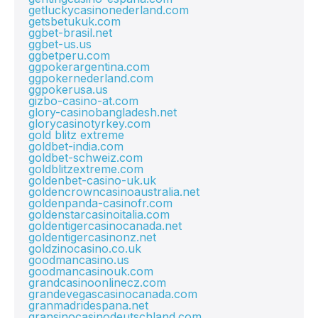
getluckycasinonederland.com
getsbetukuk.com
ggbet-brasil.net
ggbet-us.us
ggbetperu.com
ggpokerargentina.com
ggpokernederland.com
ggpokerusa.us
gizbo-casino-at.com
glory-casinobangladesh.net
glorycasinotyrkey.com
gold blitz extreme
goldbet-india.com
goldbet-schweiz.com
goldblitzextreme.com
goldenbet-casino-uk.uk
goldencrowncasinoaustralia.net
goldenpanda-casinofr.com
goldenstarcasinoitalia.com
goldentigercasinocanada.net
goldentigercasinonz.net
goldzinocasino.co.uk
goodmancasino.us
goodmancasinouk.com
grandcasinoonlinecz.com
grandevegascasinocanada.com
granmadridespana.net
gransinocasinodeutschland.com