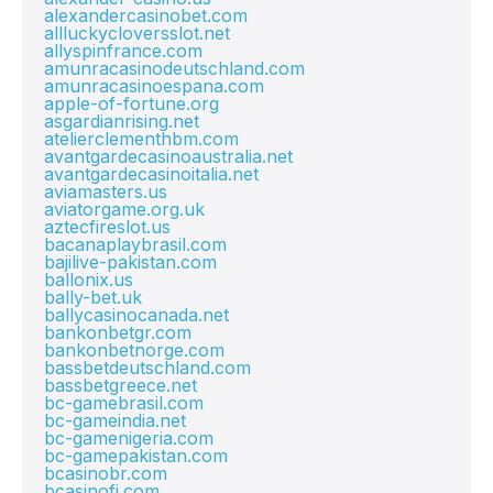
alexandercasinobet.com
allluckycloversslot.net
allyspinfrance.com
amunracasinodeutschland.com
amunracasinoespana.com
apple-of-fortune.org
asgardianrising.net
atelierclementhbm.com
avantgardecasinoaustralia.net
avantgardecasinoitalia.net
aviamasters.us
aviatorgame.org.uk
aztecfireslot.us
bacanaplaybrasil.com
bajilive-pakistan.com
ballonix.us
bally-bet.uk
ballycasinocanada.net
bankonbetgr.com
bankonbetnorge.com
bassbetdeutschland.com
bassbetgreece.net
bc-gamebrasil.com
bc-gameindia.net
bc-gamenigeria.com
bc-gamepakistan.com
bcasinobr.com
bcasinofi.com