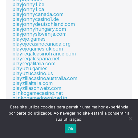
playjonny1.be
playjonny1.ca
playjonnycanada.com
playjonnycasino1.de
playjonnydeutschland.com
playjonnyhungary.com
playjonnyslovenija.com
playojo.games
playojocasinocanada.org
playojogames.uk.com
playregalcasinofrance.com
playregalespana.net
playregalitalia.com
playuzu.games
playuzucasino.us
playzillacasinoaustralia.com
playzillaitalia.com
playzillaschweiz.com
plinkogamecasino.net
plinkogamedownload.in
pointsbet-canada.com
Este site utiliza cookies para permitir uma melhor experiência
pokerstarscasinocanada.net
polestarcasinodeutschland.com
por parte do utilizador. Ao navegar no site estará a consentir a
powbetireland.com
sua utilização.
powbetitalia.com
powerbetde.com
Ok
premierbetcasinoaustralia.com
premierbetci.com