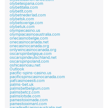
olybetespana.com
olybetitalia.com
olybetlt.com
olybetnederlad.com
olybetsk.com
olybetsverige.com
olybetuk.com
olympecasino.us
olympiacasinoaustralia.com
onecasinobelgie.com
onecasinocanada.net
onecasinocanada.org
onlywincasinocanada.org
oscarspinbelgique.com
oscarspindeutschland.net
oscarspinpoland.com
oshicasinoau.net
Outlook
pacific-spins-casino.us
pacificspinscasinocanada.com
pafcasinoeesti.com
palms-bet.uk
palmsbetbelgium.com
palmsbetcz.com
palmslotsde.com
pamestoiximade.com
pamestoiximanl.com
paradise8casinoaustralia.net