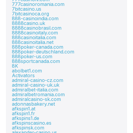
777casinoromania.com
7bitcasino.us
7bitcasinoca.org
888-casinoindia.com
8888casino.uk
8888casinobrasil.com
8888casinoitaly.com
888casinoitalia.com
888casinoitalia.net
888poker-canada.com
888poker-deutschland.com
888poker-us.com
888sportcanada.com
8K
abolbet1.com
Activators
admiral-casino-cz.com
admiral-casino-uk.uk
admiralbet-italia.com
admiralbetromania.com
admiralcasino-sk.com
adonnasbakery.net
afkspin1.at
afkspin1.fr
afkspins1.de
afkspinscasino.es
afkspinsk.com
alexander-casino.us