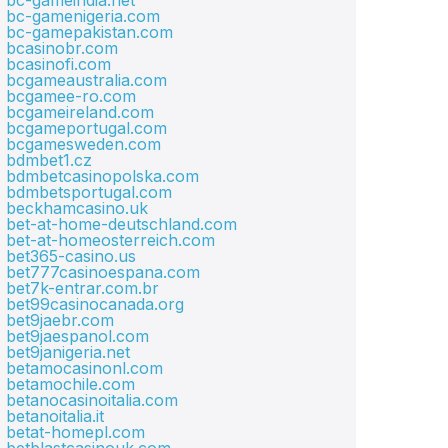
bc-gameindia.net
bc-gamenigeria.com
bc-gamepakistan.com
bcasinobr.com
bcasinofi.com
bcgameaustralia.com
bcgamee-ro.com
bcgameireland.com
bcgameportugal.com
bcgamesweden.com
bdmbet1.cz
bdmbetcasinopolska.com
bdmbetsportugal.com
beckhamcasino.uk
bet-at-home-deutschland.com
bet-at-homeosterreich.com
bet365-casino.us
bet777casinoespana.com
bet7k-entrar.com.br
bet99casinocanada.org
bet9jaebr.com
bet9jaespanol.com
bet9janigeria.net
betamocasinonl.com
betamochile.com
betanocasinoitalia.com
betanoitalia.it
betat-homepl.com