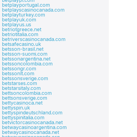
betplaypl.com
betplayportugal.com
betplayscasinocanada.com
betplayturkey.com
betplayuk.com
betplayus.us
betriotgreece.net
betriotitalia.com
betriverscasinocanada.com
betsafecasino.uk
betsson-brasil.net
betsson-suomi.com
betssonargentina.net
betssoncolombia.com
betssongr.com
betssonlt.com
betssonsverige.com
betstarses.com
betstarsitaly.com
bettsoncolombia.com
bettsonsverige.com
bettycasinoca.net
bettyspin.uk
bettyspindeutschland.com
bettyspinitalia.com
betvictorcasinocanada.net
betwaycasinoargentina.com
betwaycasinocanada.net