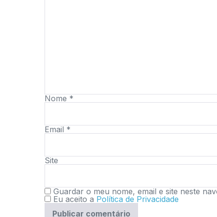
Nome
*
Email
*
Site
Guardar o meu nome, email e site neste na
Eu aceito a
Política de Privacidade