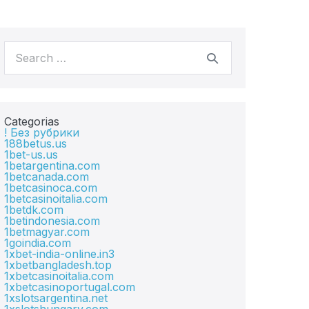
Categorias
! Без рубрики
188betus.us
1bet-us.us
1betargentina.com
1betcanada.com
1betcasinoca.com
1betcasinoitalia.com
1betdk.com
1betindonesia.com
1betmagyar.com
1goindia.com
1xbet-india-online.in3
1xbetbangladesh.top
1xbetcasinoitalia.com
1xbetcasinoportugal.com
1xslotsargentina.net