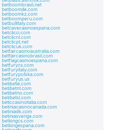
betblastcasinouk.com
betboombrasil.net
betboomde.com
betboomkz.com
betboomperu.com
betbullitaly.com
betcavecasinoespana.com
betclicci.com
betclicnl.com
betclicpt.net
betclicuk.com
betfaircasinoaustralia.com
betfaircasinobrasil.com
betflagcasinoespana.com
betfurycs.com
betfuryitaly.com
betfurypolska.com
betfuryus.us
betibetie.com
betibetnl.com
betibetno.com
betibetsl.com
beticcasinoitalia.com
betiniacasinocanada.com
betiniadk.com
betiniasverige.com
betkingcs.com
betkingespana.com