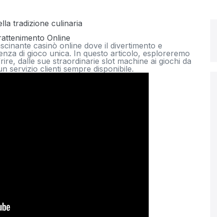
lla tradizione culinaria
trattenimento Online
ascinante casinò online dove il divertimento e
rienza di gioco unica. In questo articolo, esploreremo
rire, dalle sue straordinarie slot machine ai giochi da
n servizio clienti sempre disponibile.