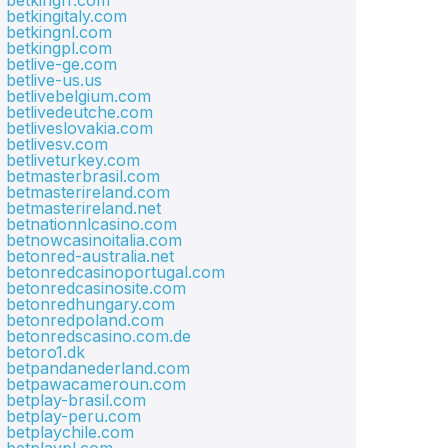
betkingfr.com
betkingitaly.com
betkingnl.com
betkingpl.com
betlive-ge.com
betlive-us.us
betlivebelgium.com
betlivedeutche.com
betliveslovakia.com
betlivesv.com
betliveturkey.com
betmasterbrasil.com
betmasterireland.com
betmasterireland.net
betnationnlcasino.com
betnowcasinoitalia.com
betonred-australia.net
betonredcasinoportugal.com
betonredcasinosite.com
betonredhungary.com
betonredpoland.com
betonredscasino.com.de
betoro1.dk
betpandanederland.com
betpawacameroun.com
betplay-brasil.com
betplay-peru.com
betplaychile.com