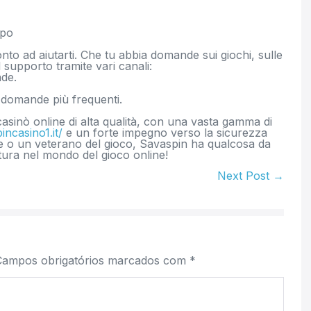
mpo
to ad aiutarti. Che tu abbia domande sui giochi, sulle
 supporto tramite vari canali:
de.
 domande più frequenti.
sinò online di alta qualità, con una vasta gamma di
incasino1.it/
e un forte impegno verso la sicurezza
nte o un veterano del gioco, Savaspin ha qualcosa da
ventura nel mondo del gioco online!
Next Post →
Campos obrigatórios marcados com
*