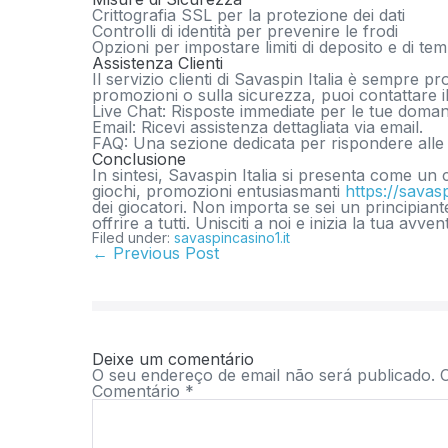
Crittografia SSL per la protezione dei dati
Controlli di identità per prevenire le frodi
Opzioni per impostare limiti di deposito e di te
Assistenza Clienti
Il servizio clienti di
Savaspin Italia
è sempre pron
promozioni o sulla sicurezza, puoi contattare il
Live Chat:
Risposte immediate per le tue doman
Email:
Ricevi assistenza dettagliata via email.
FAQ:
Una sezione dedicata per rispondere alle
Conclusione
In sintesi,
Savaspin Italia
si presenta come un ca
giochi, promozioni entusiasmanti
https://savasp
dei giocatori. Non importa se sei un principia
offrire a tutti. Unisciti a noi e inizia la tua av
Filed under:
savaspincasino1.it
← Previous Post
Deixe um comentário
O seu endereço de email não será publicado.
Comentário
*