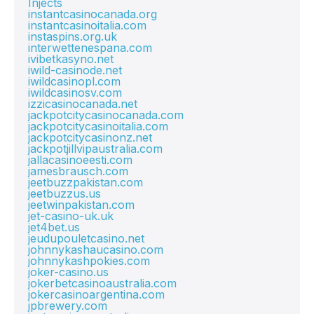
Injects
instantcasinocanada.org
instantcasinoitalia.com
instaspins.org.uk
interwettenespana.com
ivibetkasyno.net
iwild-casinode.net
iwildcasinopl.com
iwildcasinosv.com
izzicasinocanada.net
jackpotcitycasinocanada.com
jackpotcitycasinoitalia.com
jackpotcitycasinonz.net
jackpotjillvipaustralia.com
jallacasinoeesti.com
jamesbrausch.com
jeetbuzzpakistan.com
jeetbuzzus.us
jeetwinpakistan.com
jet-casino-uk.uk
jet4bet.us
jeudupouletcasino.net
johnnykashaucasino.com
johnnykashpokies.com
joker-casino.us
jokerbetcasinoaustralia.com
jokercasinoargentina.com
jpbrewery.com