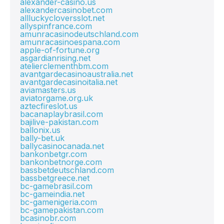
alexander-casino.us
alexandercasinobet.com
allluckycloversslot.net
allyspinfrance.com
amunracasinodeutschland.com
amunracasinoespana.com
apple-of-fortune.org
asgardianrising.net
atelierclementhbm.com
avantgardecasinoaustralia.net
avantgardecasinoitalia.net
aviamasters.us
aviatorgame.org.uk
aztecfireslot.us
bacanaplaybrasil.com
bajilive-pakistan.com
ballonix.us
bally-bet.uk
ballycasinocanada.net
bankonbetgr.com
bankonbetnorge.com
bassbetdeutschland.com
bassbetgreece.net
bc-gamebrasil.com
bc-gameindia.net
bc-gamenigeria.com
bc-gamepakistan.com
bcasinobr.com