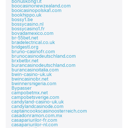
bonuskong1.it
boocasinonewzealand.com
booicasinopolska1.com
bookhippo.uk
bossy1.be
bossycasino.nl
bossycasino1.fr
bovadamexico.com
br-55bet.net
braidelectrical.co.uk
bridgestl.org
bruno-casinofr.com
brunocasinodeutschland.com
brxbetbr.net
burancasinodeutschland.com
burancasinoitalia.com
bwin-casino-uk.uk
bwincasinobr.net
bwinnersnigeria.com
Bypasser
campobetmx.net
campobetsverige.com
candyland-casino-uk.uk
candylandcasinode.com
captaincookscasinoosterreich.com
casadonramon.com.mx
casapariurilor-fr.com
casapariurilor-nl.com