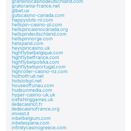
gransinocasinodeutschland.com
gratorama-france.net
gtbet.us
gutscasino-canada.com
happyslots-nl.com
hellspin-casino-pl.com
hellspincasinocanada.org
hellspindeutschland.com
hellspinnorge.com
hetxpand.com
heyspincasino.uk
highflybetbelgique.com
highflybetfrance.com
highflybetpolska.com
highflybetsportugal.com
highroller-casino-nz.com
hothotfruit.net
hotslotspl.net
houseoffunau.com
hudsunmedia.com
hyper-casino-uk.uk
icefishinggames.uk
iledecasino1.fr
iledecasinofrance.org
imvest.it
inbetbelgium.com
inbetespana.com
infinitycasinogreece.com