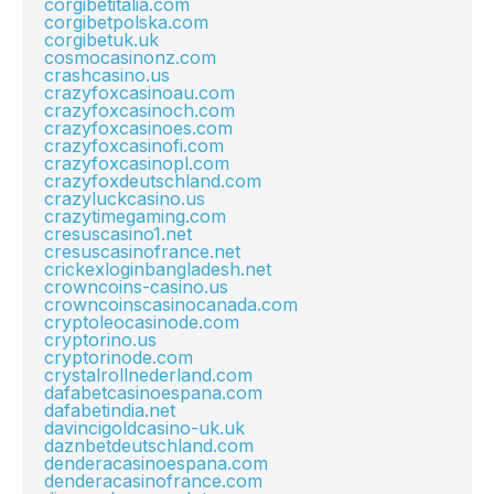
corgibetitalia.com
corgibetpolska.com
corgibetuk.uk
cosmocasinonz.com
crashcasino.us
crazyfoxcasinoau.com
crazyfoxcasinoch.com
crazyfoxcasinoes.com
crazyfoxcasinofi.com
crazyfoxcasinopl.com
crazyfoxdeutschland.com
crazyluckcasino.us
crazytimegaming.com
cresuscasino1.net
cresuscasinofrance.net
crickexloginbangladesh.net
crowncoins-casino.us
crowncoinscasinocanada.com
cryptoleocasinode.com
cryptorino.us
cryptorinode.com
crystalrollnederland.com
dafabetcasinoespana.com
dafabetindia.net
davincigoldcasino-uk.uk
daznbetdeutschland.com
denderacasinoespana.com
denderacasinofrance.com