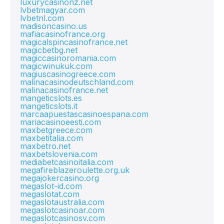
luxurycasinonz.net
lvbetmagyar.com
lvbetnl.com
madisoncasino.us
mafiacasinofrance.org
magicalspincasinofrance.net
magicbetbg.net
magiccasinoromania.com
magicwinukuk.com
magiuscasinogreece.com
malinacasinodeutschland.com
malinacasinofrance.net
mangeticslots.es
mangeticslots.it
marcaapuestascasinoespana.com
mariacasinoeesti.com
maxbetgreece.com
maxbetitalia.com
maxbetro.net
maxbetslovenia.com
mediabetcasinoitalia.com
megafireblazeroulette.org.uk
megajokercasino.org
megaslot-id.com
megaslotat.com
megaslotaustralia.com
megaslotcasinoar.com
megaslotcasinosv.com