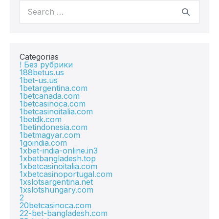
Categorias
! Без рубрики
188betus.us
1bet-us.us
1betargentina.com
1betcanada.com
1betcasinoca.com
1betcasinoitalia.com
1betdk.com
1betindonesia.com
1betmagyar.com
1goindia.com
1xbet-india-online.in3
1xbetbangladesh.top
1xbetcasinoitalia.com
1xbetcasinoportugal.com
1xslotsargentina.net
1xslotshungary.com
2
20betcasinoca.com
22-bet-bangladesh.com