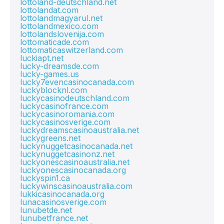
lottoland-deutschland.net
lottolandat.com
lottolandmagyarul.net
lottolandmexico.com
lottolandslovenija.com
lottomaticade.com
lottomaticaswitzerland.com
luckiapt.net
lucky-dreamsde.com
lucky-games.us
lucky7evencasinocanada.com
luckyblocknl.com
luckycasinodeutschland.com
luckycasinofrance.com
luckycasinoromania.com
luckycasinosverige.com
luckydreamscasinoaustralia.net
luckygreens.net
luckynuggetcasinocanada.net
luckynuggetcasinonz.net
luckyonescasinoaustralia.net
luckyonescasinocanada.org
luckyspin1.ca
luckywinscasinoaustralia.com
lukkicasinocanada.org
lunacasinosverige.com
lunubetde.net
lunubetfrance.net