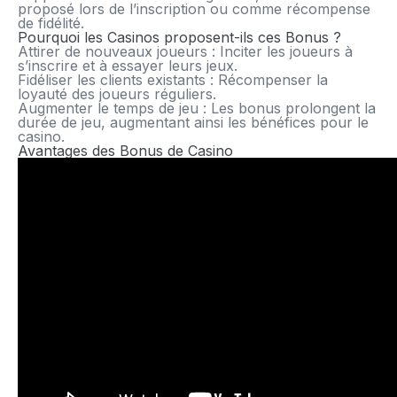
proposé lors de l’inscription ou comme récompense
de fidélité.
Pourquoi les Casinos proposent-ils ces Bonus ?
Attirer de nouveaux joueurs
: Inciter les joueurs à
s’inscrire et à essayer leurs jeux.
Fidéliser les clients existants
: Récompenser la
loyauté des joueurs réguliers.
Augmenter le temps de jeu
: Les bonus prolongent la
durée de jeu, augmentant ainsi les bénéfices pour le
casino.
Avantages des Bonus de Casino