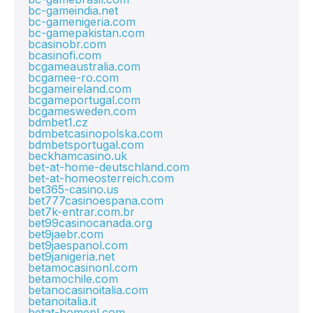
bc-gameindia.net
bc-gamenigeria.com
bc-gamepakistan.com
bcasinobr.com
bcasinofi.com
bcgameaustralia.com
bcgamee-ro.com
bcgameireland.com
bcgameportugal.com
bcgamesweden.com
bdmbet1.cz
bdmbetcasinopolska.com
bdmbetsportugal.com
beckhamcasino.uk
bet-at-home-deutschland.com
bet-at-homeosterreich.com
bet365-casino.us
bet777casinoespana.com
bet7k-entrar.com.br
bet99casinocanada.org
bet9jaebr.com
bet9jaespanol.com
bet9janigeria.net
betamocasinonl.com
betamochile.com
betanocasinoitalia.com
betanoitalia.it
betat-homepl.com