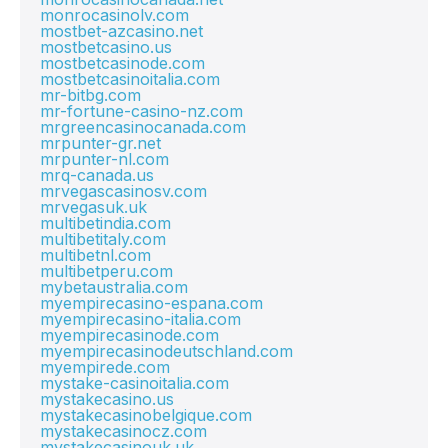
monrocasinolv.com
mostbet-azcasino.net
mostbetcasino.us
mostbetcasinode.com
mostbetcasinoitalia.com
mr-bitbg.com
mr-fortune-casino-nz.com
mrgreencasinocanada.com
mrpunter-gr.net
mrpunter-nl.com
mrq-canada.us
mrvegascasinosv.com
mrvegasuk.uk
multibetindia.com
multibetitaly.com
multibetnl.com
multibetperu.com
mybetaustralia.com
myempirecasino-espana.com
myempirecasino-italia.com
myempirecasinode.com
myempirecasinodeutschland.com
myempirede.com
mystake-casinoitalia.com
mystakecasino.us
mystakecasinobelgique.com
mystakecasinocz.com
mystakecasinouk.uk