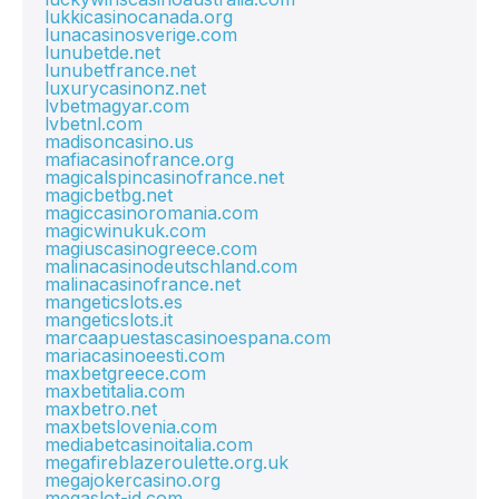
lukkicasinocanada.org
lunacasinosverige.com
lunubetde.net
lunubetfrance.net
luxurycasinonz.net
lvbetmagyar.com
lvbetnl.com
madisoncasino.us
mafiacasinofrance.org
magicalspincasinofrance.net
magicbetbg.net
magiccasinoromania.com
magicwinukuk.com
magiuscasinogreece.com
malinacasinodeutschland.com
malinacasinofrance.net
mangeticslots.es
mangeticslots.it
marcaapuestascasinoespana.com
mariacasinoeesti.com
maxbetgreece.com
maxbetitalia.com
maxbetro.net
maxbetslovenia.com
mediabetcasinoitalia.com
megafireblazeroulette.org.uk
megajokercasino.org
megaslot-id.com