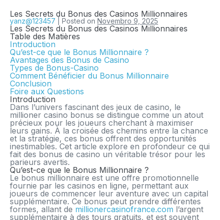
Les Secrets du Bonus des Casinos Millionnaires
yanz@123457
|
Posted on
Novembro 9, 2025
Les Secrets du Bonus des Casinos Millionnaires
Table des Matières
Introduction
Qu’est-ce que le Bonus Millionnaire ?
Avantages des Bonus de Casino
Types de Bonus-Casino
Comment Bénéficier du Bonus Millionnaire
Conclusion
Foire aux Questions
Introduction
Dans l’univers fascinant des jeux de casino, le
millioner casino bonus
se distingue comme un atout
précieux pour les joueurs cherchant à maximiser
leurs gains. À la croisée des chemins entre la chance
et la stratégie, ces bonus offrent des opportunités
inestimables. Cet article explore en profondeur ce qui
fait des bonus de casino un véritable trésor pour les
parieurs avertis.
Qu’est-ce que le Bonus Millionnaire ?
Le
bonus millionnaire
est une offre promotionnelle
fournie par les casinos en ligne, permettant aux
joueurs de commencer leur aventure avec un capital
supplémentaire. Ce bonus peut prendre différentes
formes, allant de
millionercasinofrance.com
l’argent
supplémentaire à des tours gratuits, et est souvent