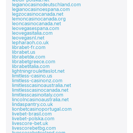
legianocasinodeutschland.com
legianocasinoespana.com
legzocasinocanada.net
lemoncasinocanada.org
leoncasinocanada.net
leovegasespana.com
leovegasitalia.com
leovegasnl.net
lepharaoh.co.uk
librabet-fr.com
librabet.us
librabetde.com
librabetgreece.com
librabetitalia.com
lightningrouletteslot.net
limitless-casino.us
limitless-casinonz.com
limitlesscasinoaustralia.net
limitlesscasinocanada.net
limitlesscasinoitaly.com
lincolncasinoaustralia.net
lindaspantry.co.uk
lionbetcasinoportugal.com
livebet-brasil.com
livebet-polska.com
livescore-bet.uk
livescorebetbg.com
livescorebetireland.com