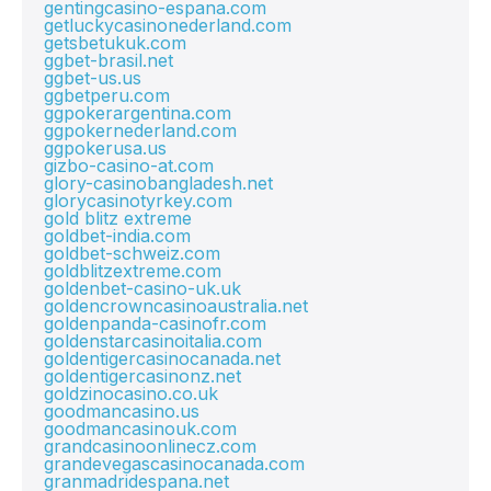
gentingcasino-espana.com
getluckycasinonederland.com
getsbetukuk.com
ggbet-brasil.net
ggbet-us.us
ggbetperu.com
ggpokerargentina.com
ggpokernederland.com
ggpokerusa.us
gizbo-casino-at.com
glory-casinobangladesh.net
glorycasinotyrkey.com
gold blitz extreme
goldbet-india.com
goldbet-schweiz.com
goldblitzextreme.com
goldenbet-casino-uk.uk
goldencrowncasinoaustralia.net
goldenpanda-casinofr.com
goldenstarcasinoitalia.com
goldentigercasinocanada.net
goldentigercasinonz.net
goldzinocasino.co.uk
goodmancasino.us
goodmancasinouk.com
grandcasinoonlinecz.com
grandevegascasinocanada.com
granmadridespana.net