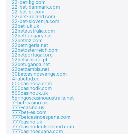
22-bet-bg.com
22-bet-danmark.com
22-bet-gr.com
22-bet-ireland.com
22-bet-slovenija.com
22bet-uk.uk
22betaustralia.com
22bethungary.net
22betmz.com
22betnigeria.net
22betosterreich.com
22betportugal.org
22betscasino.pl
22betuganda.net
22betzambia.net
30betcasinosverige.com
4rabetbd.cc
500casinoca.com
500casinodk.com
500casinouk.uk
5gringoscasinoaustralia.net
7-bet-casino.uk
777-casino.us
777bet-es.com
777betcasinoespana.com
777casino.uk
777casinodeutschland.com
777casinoespana.com