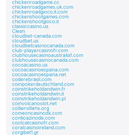
chickenroadgame.cc
chickenroadgames.uk.com
chickenroadgioco.it.com
chickenshootgames.com
chickenshootgioco.it
classiccasino.us
Clean
cloudbet-canada.com
cloudbet.us
cloudbetcasinocanada.com
club-playercasinofr.com
clubhousecasinoaustralia1.com
clubhousecasinocanada.com
cocoacasino.us
cocoacasinoespana.com
cocoacasinoespana.net
coderebrasil.com
coinpokerdeutschland.com
coinstrikeholdandwin.fr
coinstrikeholdandwin.it
coinstrikeholdandwin.pl
coinvolcanoslot.net
colliervillehs.org
comeoncasinodk.com
conticazinode.com
coolcatcasinofr.com
coralcasinoireland.com
corgibet1.gr