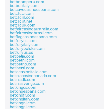
betboomperu.com
betbullitaly.com
betcavecasinoespana.com
betclicci.com
betclicnl.com
betclicpt.net
betclicuk.com
betfaircasinoaustralia.com
betfaircasinobrasil.com
betflagcasinoespana.com
betfurycs.com
betfuryitaly.com
betfurypolska.com
betfuryus.us
betibetie.com
betibetnl.com
betibetno.com
betibetsl.com
beticcasinoitalia.com
betiniacasinocanada.com
betiniadk.com
betiniasverige.com
betkingcs.com
betkingespana.com
betkingfr.com
betkingitaly.com
betkingnl.com
betkingpl.com