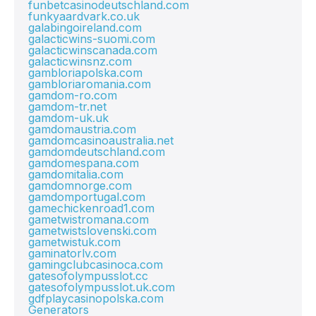
funbetcasinodeutschland.com
funkyaardvark.co.uk
galabingoireland.com
galacticwins-suomi.com
galacticwinscanada.com
galacticwinsnz.com
gambloriapolska.com
gambloriaromania.com
gamdom-ro.com
gamdom-tr.net
gamdom-uk.uk
gamdomaustria.com
gamdomcasinoaustralia.net
gamdomdeutschland.com
gamdomespana.com
gamdomitalia.com
gamdomnorge.com
gamdomportugal.com
gamechickenroad1.com
gametwistromana.com
gametwistslovenski.com
gametwistuk.com
gaminatorlv.com
gamingclubcasinoca.com
gatesofolympusslot.cc
gatesofolympusslot.uk.com
gdfplaycasinopolska.com
Generators