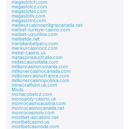
megaslotch.com
megaslotcz.com
megaslotes.com
megaslotlv.com
megaslotnl.com
meilleurcasinoenlignecanada.net
melbet-turkiye-casino.com
melbet-uzonline.com
melbetde.net
meridianbetperu.com
merkurcasinocz.com
metal-casino.us
metaspinsaustralia.com
midascasinoitalia.com
millioncasinoromania.com
millionercasinocanada.com
millionercasinofrance.com
millionercasinopolska.com
minecraftslot.uk.com
Mods
monacobetcz.com
monopoly-casino.uk
monrocasinoaustria.com
monrocasinocanada.net
monrocasinolv.com
mostbet-azcasino.net
mostbetcasino.us
mostbetcasinode.com