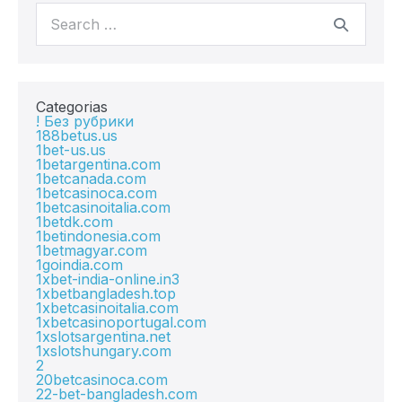
Categorias
! Без рубрики
188betus.us
1bet-us.us
1betargentina.com
1betcanada.com
1betcasinoca.com
1betcasinoitalia.com
1betdk.com
1betindonesia.com
1betmagyar.com
1goindia.com
1xbet-india-online.in3
1xbetbangladesh.top
1xbetcasinoitalia.com
1xbetcasinoportugal.com
1xslotsargentina.net
1xslotshungary.com
2
20betcasinoca.com
22-bet-bangladesh.com