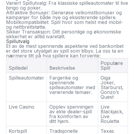
Variert Spillutvalg:
Fra klassiske spilleautomater til live
bingo og poker.
Attraktive Bonuser:
Generøse velkomstbonuser og
kampanjer for både nye og eksisterende spillere.
Mobilkompatibilitet:
Spill hvor som helst med mobil-
og nettbrettstøtte.
Sikker Transaksjon:
Ditt personlige og økonomiske
sikkerhet er alltid ivaretatt.
Spillutvalg
Et av de mest spennende aspektene ved
bankonbet
er det store utvalget av spill som tilbys. La oss ta en
nærmere titt på hva spillere kan forvente:
Populære
Spilledel
Beskrivelse
Spill
Spilleautomater
Fargerike og
Giga
spennende
Joker,
spilleautomater med
Starburst,
varierende temaer.
Gonzo’s
Quest
Live Casino
Opplev spenningen
Live
av ekte dealer-spill
Blackjack,
fra komforten av
Live
ditt hjem.
Roulette
Kortspill
Tradisjonelle
Texas