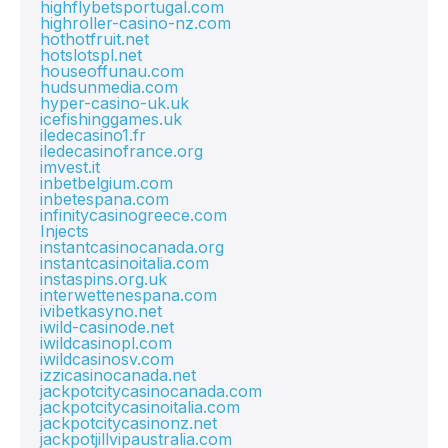
highflybetsportugal.com
highroller-casino-nz.com
hothotfruit.net
hotslotspl.net
houseoffunau.com
hudsunmedia.com
hyper-casino-uk.uk
icefishinggames.uk
iledecasino1.fr
iledecasinofrance.org
imvest.it
inbetbelgium.com
inbetespana.com
infinitycasinogreece.com
Injects
instantcasinocanada.org
instantcasinoitalia.com
instaspins.org.uk
interwettenespana.com
ivibetkasyno.net
iwild-casinode.net
iwildcasinopl.com
iwildcasinosv.com
izzicasinocanada.net
jackpotcitycasinocanada.com
jackpotcitycasinoitalia.com
jackpotcitycasinonz.net
jackpotjillvipaustralia.com