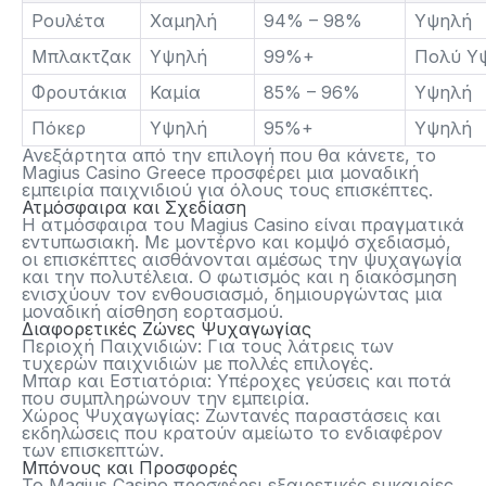
Ρουλέτα
Χαμηλή
94% – 98%
Υψηλή
Μπλακτζακ
Υψηλή
99%+
Πολύ Υ
Φρουτάκια
Καμία
85% – 96%
Υψηλή
Πόκερ
Υψηλή
95%+
Υψηλή
Ανεξάρτητα από την επιλογή που θα κάνετε, το
Magius Casino Greece
προσφέρει μια μοναδική
εμπειρία παιχνιδιού για όλους τους επισκέπτες.
Ατμόσφαιρα και Σχεδίαση
Η ατμόσφαιρα του
Magius Casino
είναι πραγματικά
εντυπωσιακή. Με μοντέρνο και κομψό σχεδιασμό,
οι επισκέπτες αισθάνονται αμέσως την ψυχαγωγία
και την πολυτέλεια. Ο φωτισμός και η διακόσμηση
ενισχύουν τον ενθουσιασμό, δημιουργώντας μια
μοναδική αίσθηση εορτασμού.
Διαφορετικές Ζώνες Ψυχαγωγίας
Περιοχή Παιχνιδιών:
Για τους λάτρεις των
τυχερών παιχνιδιών με πολλές επιλογές.
Μπαρ και Εστιατόρια:
Υπέροχες γεύσεις και ποτά
που συμπληρώνουν την εμπειρία.
Χώρος Ψυχαγωγίας:
Ζωντανές παραστάσεις και
εκδηλώσεις που κρατούν αμείωτο το ενδιαφέρον
των επισκεπτών.
Μπόνους και Προσφορές
Το
Magius Casino
προσφέρει εξαιρετικές ευκαιρίες