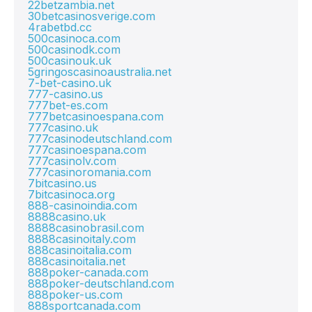
22betzambia.net
30betcasinosverige.com
4rabetbd.cc
500casinoca.com
500casinodk.com
500casinouk.uk
5gringoscasinoaustralia.net
7-bet-casino.uk
777-casino.us
777bet-es.com
777betcasinoespana.com
777casino.uk
777casinodeutschland.com
777casinoespana.com
777casinolv.com
777casinoromania.com
7bitcasino.us
7bitcasinoca.org
888-casinoindia.com
8888casino.uk
8888casinobrasil.com
8888casinoitaly.com
888casinoitalia.com
888casinoitalia.net
888poker-canada.com
888poker-deutschland.com
888poker-us.com
888sportcanada.com