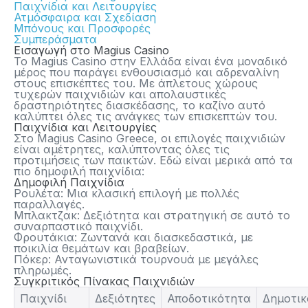
Παιχνίδια και Λειτουργίες
Ατμόσφαιρα και Σχεδίαση
Μπόνους και Προσφορές
Συμπεράσματα
Εισαγωγή στο Magius Casino
Το
Magius Casino
στην Ελλάδα είναι ένα μοναδικό
μέρος που παράγει ενθουσιασμό και αδρεναλίνη
στους επισκέπτες του. Με άπλετους χώρους
τυχερών παιχνιδιών και απολαυστικές
δραστηριότητες διασκέδασης, το καζίνο αυτό
καλύπτει όλες τις ανάγκες των επισκεπτών του.
Παιχνίδια και Λειτουργίες
Στο
Magius Casino Greece
, οι επιλογές παιχνιδιών
είναι αμέτρητες, καλύπτοντας όλες τις
προτιμήσεις των παικτών. Εδώ είναι μερικά από τα
πιο δημοφιλή παιχνίδια:
Δημοφιλή Παιχνίδια
Ρουλέτα:
Μια κλασική επιλογή με πολλές
παραλλαγές.
Μπλακτζακ:
Δεξιότητα και στρατηγική σε αυτό το
συναρπαστικό παιχνίδι.
Φρουτάκια:
Ζωντανά και διασκεδαστικά, με
ποικιλία θεμάτων και βραβείων.
Πόκερ:
Ανταγωνιστικά τουρνουά με μεγάλες
πληρωμές.
Συγκριτικός Πίνακας Παιχνιδιών
Παιχνίδι
Δεξιότητες
Αποδοτικότητα
Δημοτικ