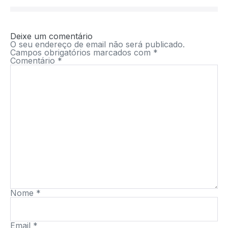
Deixe um comentário
O seu endereço de email não será publicado.
Campos obrigatórios marcados com
*
Comentário
*
Nome
*
Email
*