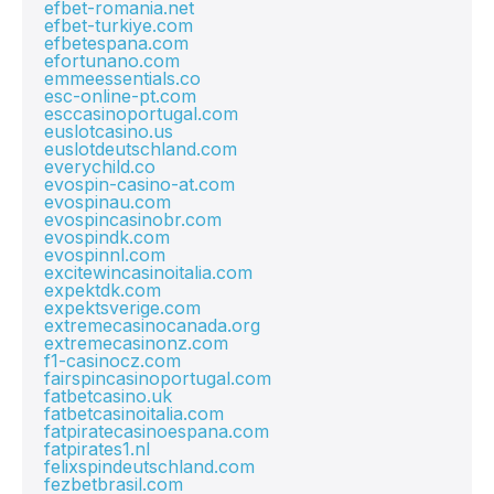
efbet-romania.net
efbet-turkiye.com
efbetespana.com
efortunano.com
emmeessentials.co
esc-online-pt.com
esccasinoportugal.com
euslotcasino.us
euslotdeutschland.com
everychild.co
evospin-casino-at.com
evospinau.com
evospincasinobr.com
evospindk.com
evospinnl.com
excitewincasinoitalia.com
expektdk.com
expektsverige.com
extremecasinocanada.org
extremecasinonz.com
f1-casinocz.com
fairspincasinoportugal.com
fatbetcasino.uk
fatbetcasinoitalia.com
fatpiratecasinoespana.com
fatpirates1.nl
felixspindeutschland.com
fezbetbrasil.com