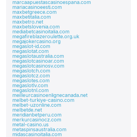
marcaapuestascasinoespana.com
mariacasinoeesti.com
maxbetgreece.com
maxbetitalia.com
maxbetro.net
maxbetslovenia.com
mediabetcasinoitalia.com
megafireblazeroulette.org.uk
megajokercasino.org
megaslot-id.com
megaslotat.com
megaslotaustralia.com
megaslotcasinoar.com
megaslotcasinosv.com
megaslotch.com
megaslotcz.com
megaslotes.com
megaslotlv.com
megaslotnl.com
meilleurcasinoenlignecanada.net
melbet-turkiye-casino.com
melbet-uzonline.com
melbetde.net
meridianbetperu.com
merkurcasinocz.com
metal-casino.us
metaspinsaustralia.com
midascasinoitalia.com