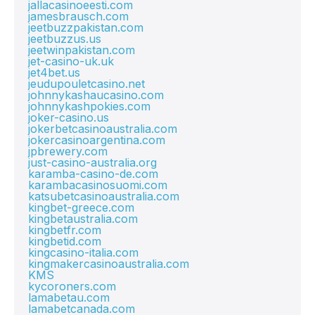
jallacasinoeesti.com
jamesbrausch.com
jeetbuzzpakistan.com
jeetbuzzus.us
jeetwinpakistan.com
jet-casino-uk.uk
jet4bet.us
jeudupouletcasino.net
johnnykashaucasino.com
johnnykashpokies.com
joker-casino.us
jokerbetcasinoaustralia.com
jokercasinoargentina.com
jpbrewery.com
just-casino-australia.org
karamba-casino-de.com
karambacasinosuomi.com
katsubetcasinoaustralia.com
kingbet-greece.com
kingbetaustralia.com
kingbetfr.com
kingbetid.com
kingcasino-italia.com
kingmakercasinoaustralia.com
KMS
kycoroners.com
lamabetau.com
lamabetcanada.com