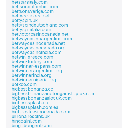
betstarsitaly.com
bettsoncolombia.com
bettsonsverige.com
bettycasinoca.net
bettyspin.uk
bettyspindeutschland.com
bettyspinitalia.com
betvictorcasinocanada.net
betwaycasinoargentina.com
betwaycasinocanada.net
betwaycasinocanada.org
betwaycasinoindia.com
betwin-greece.com
betwin-turkey.com
betwinner-espana.com
betwinnerargentina.org
betwinnerindia.org
betwinnernigeria.org
betxde.com
bigbassbonanza.cc
bigbassbonanzanotongamstop.uk.com
bigbassbonanzaslot.uk.com
bigbasssplash.cc
bigbasssplash.com.es
bigboostcasinocanada.com
billionairespins.uk
bingoalnl.com
bingobonganl.com