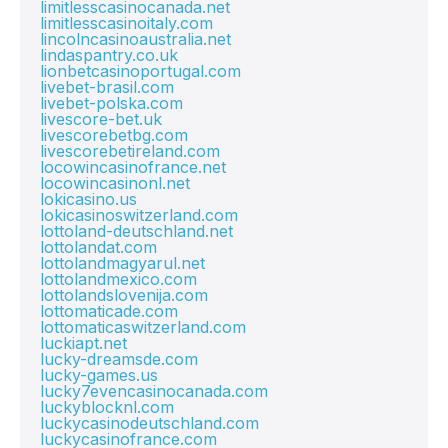
limitlesscasinocanada.net
limitlesscasinoitaly.com
lincolncasinoaustralia.net
lindaspantry.co.uk
lionbetcasinoportugal.com
livebet-brasil.com
livebet-polska.com
livescore-bet.uk
livescorebetbg.com
livescorebetireland.com
locowincasinofrance.net
locowincasinonl.net
lokicasino.us
lokicasinoswitzerland.com
lottoland-deutschland.net
lottolandat.com
lottolandmagyarul.net
lottolandmexico.com
lottolandslovenija.com
lottomaticade.com
lottomaticaswitzerland.com
luckiapt.net
lucky-dreamsde.com
lucky-games.us
lucky7evencasinocanada.com
luckyblocknl.com
luckycasinodeutschland.com
luckycasinofrance.com