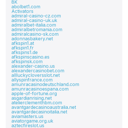
8K
abolbet1.com
Activators
admiral-casino-cz.com
admiral-casino-uk.uk
admiralbet-italia.com
admiralbetromania.com
admiralcasino-sk.com
adonnasbakery.net
afkspin1.at
afkspin1.fr
afkspins1.de
afkspinscasino.es
afkspinsk.com
alexander-casino.us
alexandercasinobet.com
allluckycloversslot.net
allyspinfrance.com
amunracasinodeutschland.com
amunracasinoespana.com
apple-of-fortune.org
asgardianrising.net
atelierclementhbm.com
avantgardecasinoaustralia.net
avantgardecasinoitalia.net
aviamasters.us
aviatorgame.org.uk
aztecfireslot.us