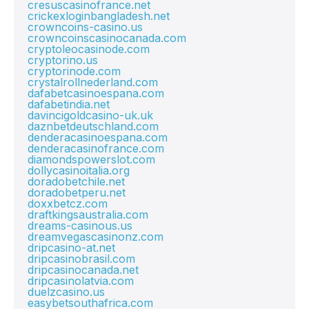
cresuscasinofrance.net
crickexloginbangladesh.net
crowncoins-casino.us
crowncoinscasinocanada.com
cryptoleocasinode.com
cryptorino.us
cryptorinode.com
crystalrollnederland.com
dafabetcasinoespana.com
dafabetindia.net
davincigoldcasino-uk.uk
daznbetdeutschland.com
denderacasinoespana.com
denderacasinofrance.com
diamondspowerslot.com
dollycasinoitalia.org
doradobetchile.net
doradobetperu.net
doxxbetcz.com
draftkingsaustralia.com
dreams-casinous.us
dreamvegascasinonz.com
dripcasino-at.net
dripcasinobrasil.com
dripcasinocanada.net
dripcasinolatvia.com
duelzcasino.us
easybetsouthafrica.com