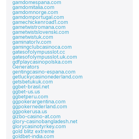
gamdomespana.com
gamdomitalia.com
gamdomnorge.com
gamdomportugal.com
gamechickenroad1.com
gametwistromana.com
gametwistslovenski.com
gametwistuk.com
gaminatorlv.com
gamingclubcasinoca.com
gatesofolympusslot.cc
gatesofolympusslot.uk.com
gdfplaycasinopolska.com
Generators
gentingcasino-espana.com
getluckycasinonederland.com
getsbetukuk.com
ggbet-brasil.net
ggbet-us.us
ggbetperu.com
ggpokerargentina.com
ggpokernederland.com
ggpokerusa.us
gizbo-casino-at.com
glory-casinobangladesh.net
glorycasinotyrkey.com
gold blitz extreme
goldbet-india.com