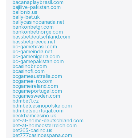
bacanaplaybrasil.com
bajilive-pakistan.com
ballonix.us
bally-bet.uk
ballycasinocanada.net
bankonbetgr.com
bankonbetnorge.com
bassbetdeutschland.com
bassbetgreece.net
bc-gamebrasil.com
bc-gameindia.net
bc-gamenigeria.com
bc-gamepakistan.com
bcasinobr.com
bcasinofi.com
bcgameaustralia.com
bcgamee-ro.com
bcgameireland.com
bcgameportugal.com
bcgamesweden.com
bdmbet1.cz
bdmbetcasinopolska.com
bdmbetsportugal.com
beckhamcasino.uk
bet-at-home-deutschland.com
bet-at-homeosterreich.com
bet365-casino.us
bet777casinoespana.com