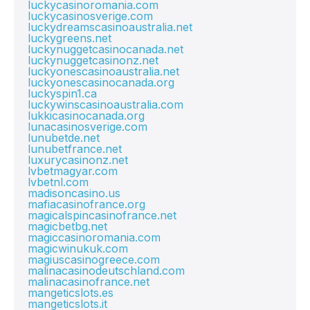
luckycasinoromania.com
luckycasinosverige.com
luckydreamscasinoaustralia.net
luckygreens.net
luckynuggetcasinocanada.net
luckynuggetcasinonz.net
luckyonescasinoaustralia.net
luckyonescasinocanada.org
luckyspin1.ca
luckywinscasinoaustralia.com
lukkicasinocanada.org
lunacasinosverige.com
lunubetde.net
lunubetfrance.net
luxurycasinonz.net
lvbetmagyar.com
lvbetnl.com
madisoncasino.us
mafiacasinofrance.org
magicalspincasinofrance.net
magicbetbg.net
magiccasinoromania.com
magicwinukuk.com
magiuscasinogreece.com
malinacasinodeutschland.com
malinacasinofrance.net
mangeticslots.es
mangeticslots.it