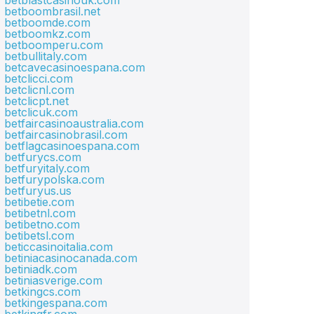
betblastcasinouk.com
betboombrasil.net
betboomde.com
betboomkz.com
betboomperu.com
betbullitaly.com
betcavecasinoespana.com
betclicci.com
betclicnl.com
betclicpt.net
betclicuk.com
betfaircasinoaustralia.com
betfaircasinobrasil.com
betflagcasinoespana.com
betfurycs.com
betfuryitaly.com
betfurypolska.com
betfuryus.us
betibetie.com
betibetnl.com
betibetno.com
betibetsl.com
beticcasinoitalia.com
betiniacasinocanada.com
betiniadk.com
betiniasverige.com
betkingcs.com
betkingespana.com