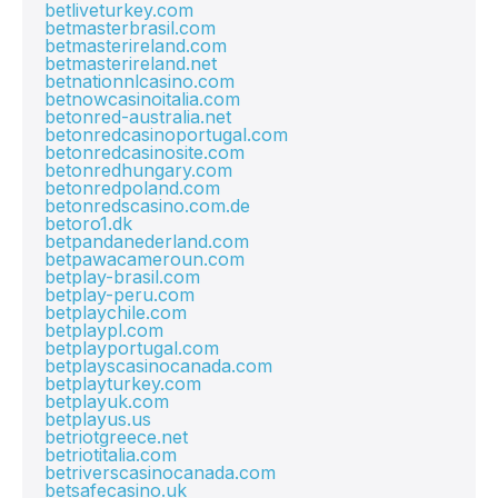
betliveturkey.com
betmasterbrasil.com
betmasterireland.com
betmasterireland.net
betnationnlcasino.com
betnowcasinoitalia.com
betonred-australia.net
betonredcasinoportugal.com
betonredcasinosite.com
betonredhungary.com
betonredpoland.com
betonredscasino.com.de
betoro1.dk
betpandanederland.com
betpawacameroun.com
betplay-brasil.com
betplay-peru.com
betplaychile.com
betplaypl.com
betplayportugal.com
betplayscasinocanada.com
betplayturkey.com
betplayuk.com
betplayus.us
betriotgreece.net
betriotitalia.com
betriverscasinocanada.com
betsafecasino.uk