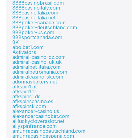
8888casinobrasil.com
8888casinoitaly.com
888casinoitalia.com
888casinoitalia.net
888poker-canada.com
888poker-deutschland.com
888poker-us.com
888sportcanada.com
8K
abolbet1.com
Activators
admiral-casino-cz.com
admiral-casino-uk.uk
admiralbet-italia.com
admiralbetromania.com
admiralcasino-sk.com
adonnasbakery.net
afkspin1.at
afkspin1.fr
afkspins1.de
afkspinscasino.es
afkspinsk.com
alexander-casino.us
alexandercasinobet.com
allluckycloversslot.net
allyspinfrance.com
amunracasinodeutschland.com
amunracasinoespana.com