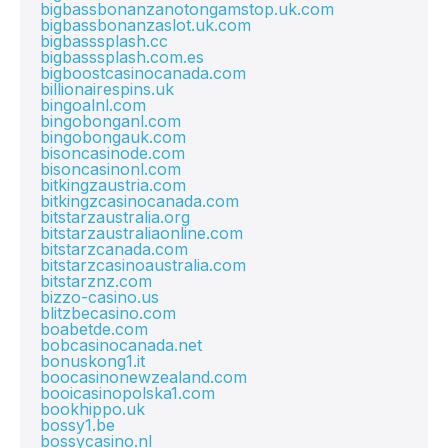
bigbassbonanzanotongamstop.uk.com
bigbassbonanzaslot.uk.com
bigbasssplash.cc
bigbasssplash.com.es
bigboostcasinocanada.com
billionairespins.uk
bingoalnl.com
bingobonganl.com
bingobongauk.com
bisoncasinode.com
bisoncasinonl.com
bitkingzaustria.com
bitkingzcasinocanada.com
bitstarzaustralia.org
bitstarzaustraliaonline.com
bitstarzcanada.com
bitstarzcasinoaustralia.com
bitstarznz.com
bizzo-casino.us
blitzbecasino.com
boabetde.com
bobcasinocanada.net
bonuskong1.it
boocasinonewzealand.com
booicasinopolska1.com
bookhippo.uk
bossy1.be
bossycasino.nl