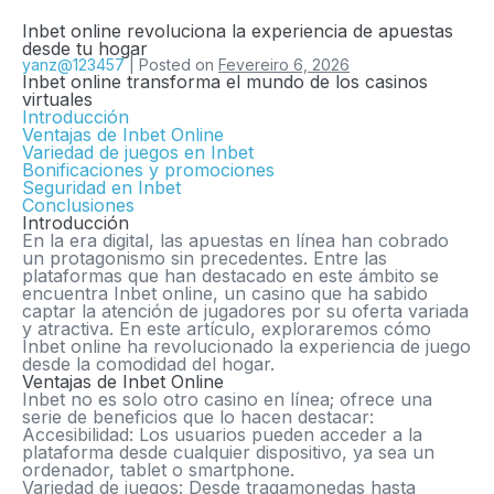
Inbet online revoluciona la experiencia de apuestas
desde tu hogar
yanz@123457
|
Posted on
Fevereiro 6, 2026
Inbet online transforma el mundo de los casinos
virtuales
Introducción
Ventajas de Inbet Online
Variedad de juegos en Inbet
Bonificaciones y promociones
Seguridad en Inbet
Conclusiones
Introducción
En la era digital, las apuestas en línea han cobrado
un protagonismo sin precedentes. Entre las
plataformas que han destacado en este ámbito se
encuentra
Inbet online
, un casino que ha sabido
captar la atención de jugadores por su oferta variada
y atractiva. En este artículo, exploraremos cómo
Inbet online
ha revolucionado la experiencia de juego
desde la comodidad del hogar.
Ventajas de Inbet Online
Inbet no es solo otro casino en línea; ofrece una
serie de beneficios que lo hacen destacar:
Accesibilidad:
Los usuarios pueden acceder a la
plataforma desde cualquier dispositivo, ya sea un
ordenador, tablet o smartphone.
Variedad de juegos:
Desde tragamonedas hasta