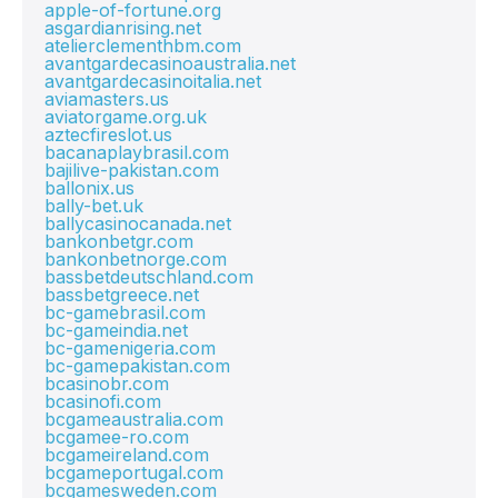
apple-of-fortune.org
asgardianrising.net
atelierclementhbm.com
avantgardecasinoaustralia.net
avantgardecasinoitalia.net
aviamasters.us
aviatorgame.org.uk
aztecfireslot.us
bacanaplaybrasil.com
bajilive-pakistan.com
ballonix.us
bally-bet.uk
ballycasinocanada.net
bankonbetgr.com
bankonbetnorge.com
bassbetdeutschland.com
bassbetgreece.net
bc-gamebrasil.com
bc-gameindia.net
bc-gamenigeria.com
bc-gamepakistan.com
bcasinobr.com
bcasinofi.com
bcgameaustralia.com
bcgamee-ro.com
bcgameireland.com
bcgameportugal.com
bcgamesweden.com