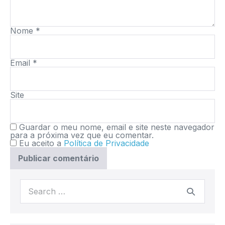
Nome
*
Email
*
Site
Guardar o meu nome, email e site neste navegador
para a próxima vez que eu comentar.
Eu aceito a
Política de Privacidade