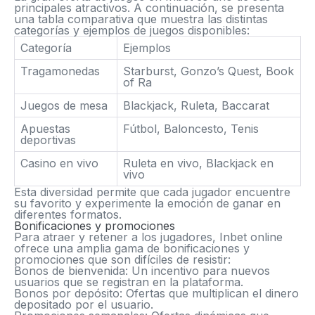
principales atractivos. A continuación, se presenta
una tabla comparativa que muestra las distintas
categorías y ejemplos de juegos disponibles:
Categoría
Ejemplos
Tragamonedas
Starburst, Gonzo’s Quest, Book
of Ra
Juegos de mesa
Blackjack, Ruleta, Baccarat
Apuestas
Fútbol, Baloncesto, Tenis
deportivas
Casino en vivo
Ruleta en vivo, Blackjack en
vivo
Esta diversidad permite que cada jugador encuentre
su favorito y experimente la emoción de ganar en
diferentes formatos.
Bonificaciones y promociones
Para atraer y retener a los jugadores,
Inbet online
ofrece una amplia gama de bonificaciones y
promociones que son difíciles de resistir:
Bonos de bienvenida:
Un incentivo para nuevos
usuarios que se registran en la plataforma.
Bonos por depósito:
Ofertas que multiplican el dinero
depositado por el usuario.