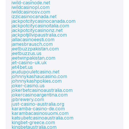
iwild-casinode.net
iwildcasinopl.com
iwildcasinosv.com
izzicasinocanada.net
jackpotcitycasinocanada.com
jackpotcitycasinoitalia.com
jackpotcitycasinonz.net
jackpotjillvipaustralia.com
jallacasinoeesti.com
jamesbrausch.com
jeetbuzzpakistan.com
jeetbuzzus.us
jeetwinpakistan.com
jet-casino-uk.uk
jet4bet.us
jeudupouletcasino.net
johnnykashaucasino.com
johnnykashpokies.com
joker-casino.us
jokerbetcasinoaustralia.com
jokercasinoargentina.com
jpbrewery.com
just-casino-australia.org
karamba-casino-de.com
karambacasinosuomi.com
katsubetcasinoaustralia.com
kingbet-greece.com
kingbetaustralia.com