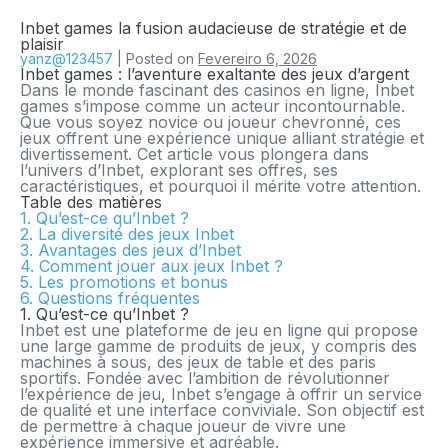
Inbet games la fusion audacieuse de stratégie et de
plaisir
yanz@123457
|
Posted on
Fevereiro 6, 2026
Inbet games : l’aventure exaltante des jeux d’argent
Dans le monde fascinant des casinos en ligne,
Inbet
games
s’impose comme un acteur incontournable.
Que vous soyez novice ou joueur chevronné, ces
jeux offrent une expérience unique alliant stratégie et
divertissement. Cet article vous plongera dans
l’univers d’Inbet, explorant ses offres, ses
caractéristiques, et pourquoi il mérite votre attention.
Table des matières
1. Qu’est-ce qu’Inbet ?
2. La diversité des jeux Inbet
3. Avantages des jeux d’Inbet
4. Comment jouer aux jeux Inbet ?
5. Les promotions et bonus
6. Questions fréquentes
1. Qu’est-ce qu’Inbet ?
Inbet
est une plateforme de jeu en ligne qui propose
une large gamme de produits de jeux, y compris des
machines à sous, des jeux de table et des paris
sportifs. Fondée avec l’ambition de révolutionner
l’expérience de jeu, Inbet s’engage à offrir un service
de qualité et une interface conviviale. Son objectif est
de permettre à chaque joueur de vivre une
expérience immersive et agréable.