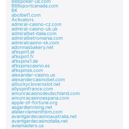
888poker-us.com
888sportcanada.com
8K
abolbet1.com
Activators
admiral-casino-cz.com
admiral-casino-uk.uk
admiralbet-italia.com
admiralbetromania.com
admiralcasino-sk.com
adonnasbakery.net
afkspin1.at
afkspin1.fr
afkspins1.de
afkspinscasino.es
afkspinsk.com
alexander-casino.us
alexandercasinobet.com
allluckycloversslot.net
allyspinfrance.com
amunracasinodeutschland.com
amunracasinoespana.com
apple-of-fortune.org
asgardianrising.net
atelierclementhbm.com
avantgardecasinoaustralia.net
avantgardecasinoitalia.net
aviamasters.us