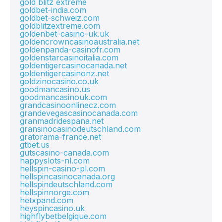
gold blitz extreme
goldbet-india.com
goldbet-schweiz.com
goldblitzextreme.com
goldenbet-casino-uk.uk
goldencrowncasinoaustralia.net
goldenpanda-casinofr.com
goldenstarcasinoitalia.com
goldentigercasinocanada.net
goldentigercasinonz.net
goldzinocasino.co.uk
goodmancasino.us
goodmancasinouk.com
grandcasinoonlinecz.com
grandevegascasinocanada.com
granmadridespana.net
gransinocasinodeutschland.com
gratorama-france.net
gtbet.us
gutscasino-canada.com
happyslots-nl.com
hellspin-casino-pl.com
hellspincasinocanada.org
hellspindeutschland.com
hellspinnorge.com
hetxpand.com
heyspincasino.uk
highflybetbelgique.com