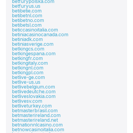
betfurypolska.com
betfuryus.us
betibetie.com
betibetnl.com
betibetno.com
betibetsl.com
beticcasinoitalia.com
betiniacasinocanada.com
betiniadk.com
betiniasverige.com
betkingcs.com
betkingespana.com
betkingfr.com
betkingitaly.com
betkingnl.com
betkingpl.com
betlive-ge.com
betlive-us.us
betlivebelgium.com
betlivedeutche.com
betliveslovakia.com
betlivesv.com
betliveturkey.com
betmasterbrasil.com
betmasterireland.com
betmasterireland.net
betnationnlcasino.com
betnowcasinoitalia.com