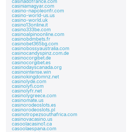
casinadofrance.com
casiniamagyar.com
casino-napoleonfr.com
casino-world-us.us
casino-world.uk
casino13online.it
casino333be.com
casinoalpinoonline.com
casinobdmbets.fr
casinobet365bg.com
casinobossyaustralia.com
casinocandyspinz.com.de
casinocorgibet.de
casinocorgibet.es
casinodayscanada.org
casinointense.win
casinokingdomnz.net
casinolyde.com
casinolyfi.com
casinolyfr.net
casinolygreece.com
casinomate.us
casinorodeoslots.es
casinorodeoslots.pl
casinotropezsouthafrica.com
casinovacasino.us
casoolacasino1.ca
casoolaespana.com