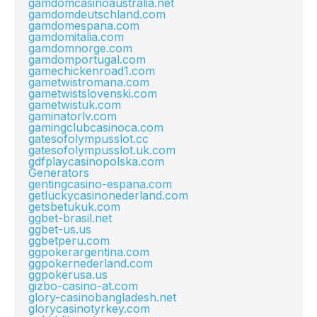
gamdomcasinoaustralia.net
gamdomdeutschland.com
gamdomespana.com
gamdomitalia.com
gamdomnorge.com
gamdomportugal.com
gamechickenroad1.com
gametwistromana.com
gametwistslovenski.com
gametwistuk.com
gaminatorlv.com
gamingclubcasinoca.com
gatesofolympusslot.cc
gatesofolympusslot.uk.com
gdfplaycasinopolska.com
Generators
gentingcasino-espana.com
getluckycasinonederland.com
getsbetukuk.com
ggbet-brasil.net
ggbet-us.us
ggbetperu.com
ggpokerargentina.com
ggpokernederland.com
ggpokerusa.us
gizbo-casino-at.com
glory-casinobangladesh.net
glorycasinotyrkey.com