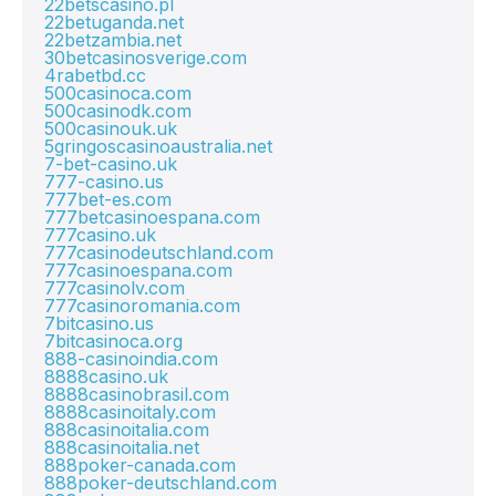
22betscasino.pl
22betuganda.net
22betzambia.net
30betcasinosverige.com
4rabetbd.cc
500casinoca.com
500casinodk.com
500casinouk.uk
5gringoscasinoaustralia.net
7-bet-casino.uk
777-casino.us
777bet-es.com
777betcasinoespana.com
777casino.uk
777casinodeutschland.com
777casinoespana.com
777casinolv.com
777casinoromania.com
7bitcasino.us
7bitcasinoca.org
888-casinoindia.com
8888casino.uk
8888casinobrasil.com
8888casinoitaly.com
888casinoitalia.com
888casinoitalia.net
888poker-canada.com
888poker-deutschland.com