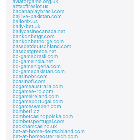
aviatorgame.org.uk
aztecfireslot.us
bacanaplaybrasil.com
bajilive-pakistan.com
ballonix.us
bally-bet.uk
ballycasinocanada.net
bankonbetgr.com
bankonbetnorge.com
bassbetdeutschland.com
bassbetgreece.net
bc-gamebrasil.com
bc-gameindia.net
bc-gamenigeria.com
bc-gamepakistan.com
bcasinobr.com
bcasinofi.com
bcgameaustralia.com
bcgamee-ro.com
bcgameireland.com
bcgameportugal.com
bcgamesweden.com
bdmbet1.cz
bdmbetcasinopolska.com
bdmbetsportugal.com
beckhamcasino.uk
bet-at-home-deutschland.com
bet-at-homeosterreich.com