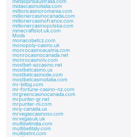
metaspinsaustralia.com
midascasinoitalia.com
millioncasinoromania.com
millionercasinocanada.com
millionercasinofrance.com
millionercasinopolska.com
minecraftslot.uk.com
Mods
monacobetcz.com
monopoly-casino.uk
monrocasinoaustria.com
monrocasinocanada.net
monrocasinolv.com
mostbet-azcasino.net
mostbetcasino.us
mostbetcasinode.com
mostbetcasinoitalia.com
mr-bitbg.com
mr-fortune-casino-nz.com
mrgreencasinocanada.com
mrpunter-gr.net
mrpunter-nl.com
mrq-canada.us
mrvegascasinosv.com
mrvegasuk.uk
multibetindia.com
multibetitaly.com
multibetnl.com