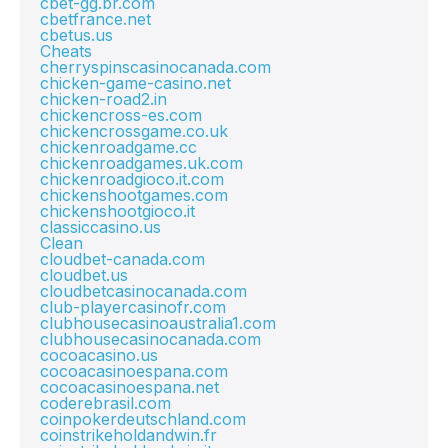
cbet-gg.br.com
cbetfrance.net
cbetus.us
Cheats
cherryspinscasinocanada.com
chicken-game-casino.net
chicken-road2.in
chickencross-es.com
chickencrossgame.co.uk
chickenroadgame.cc
chickenroadgames.uk.com
chickenroadgioco.it.com
chickenshootgames.com
chickenshootgioco.it
classiccasino.us
Clean
cloudbet-canada.com
cloudbet.us
cloudbetcasinocanada.com
club-playercasinofr.com
clubhousecasinoaustralia1.com
clubhousecasinocanada.com
cocoacasino.us
cocoacasinoespana.com
cocoacasinoespana.net
coderebrasil.com
coinpokerdeutschland.com
coinstrikeholdandwin.fr