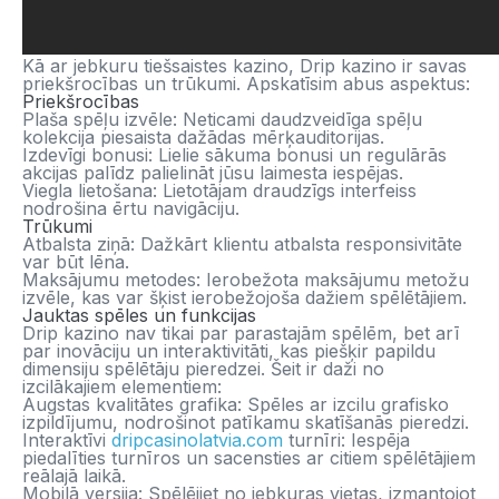
Kā ar jebkuru tiešsaistes kazino,
Drip kazino
ir savas
priekšrocības un trūkumi. Apskatīsim abus aspektus:
Priekšrocības
Plaša spēļu izvēle:
Neticami daudzveidīga spēļu
kolekcija piesaista dažādas mērķauditorijas.
Izdevīgi bonusi:
Lielie sākuma bonusi un regulārās
akcijas palīdz palielināt jūsu laimesta iespējas.
Viegla lietošana:
Lietotājam draudzīgs interfeiss
nodrošina ērtu navigāciju.
Trūkumi
Atbalsta ziņā:
Dažkārt klientu atbalsta responsivitāte
var būt lēna.
Maksājumu metodes:
Ierobežota maksājumu metožu
izvēle, kas var šķist ierobežojoša dažiem spēlētājiem.
Jauktas spēles un funkcijas
Drip kazino
nav tikai par parastajām spēlēm, bet arī
par inovāciju un interaktivitāti, kas piešķir papildu
dimensiju spēlētāju pieredzei. Šeit ir daži no
izcilākajiem elementiem:
Augstas kvalitātes grafika:
Spēles ar izcilu grafisko
izpildījumu, nodrošinot patīkamu skatīšanās pieredzi.
Interaktīvi
dripcasinolatvia.com
turnīri:
Iespēja
piedalīties turnīros un sacensties ar citiem spēlētājiem
reālajā laikā.
Mobilā versija:
Spēlējiet no jebkuras vietas, izmantojot