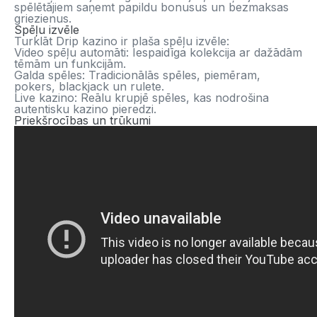
spēlētājiem saņemt papildu bonusus un bezmaksas
griezienus.
Spēļu izvēle
Turklāt
Drip kazino
ir plaša spēļu izvēle:
Video spēļu automāti:
Iespaidīga kolekcija ar dažādām
tēmām un funkcijām.
Galda spēles:
Tradicionālās spēles, piemēram,
pokers, blackjack un rulete.
Live kazino:
Reālu krupjē spēles, kas nodrošina
autentisku kazino pieredzi.
Priekšrocības un trūkumi