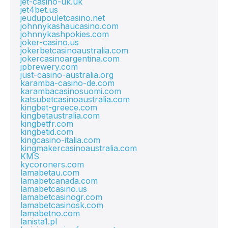
jet-casino-uk.uk
jet4bet.us
jeudupouletcasino.net
johnnykashaucasino.com
johnnykashpokies.com
joker-casino.us
jokerbetcasinoaustralia.com
jokercasinoargentina.com
jpbrewery.com
just-casino-australia.org
karamba-casino-de.com
karambacasinosuomi.com
katsubetcasinoaustralia.com
kingbet-greece.com
kingbetaustralia.com
kingbetfr.com
kingbetid.com
kingcasino-italia.com
kingmakercasinoaustralia.com
KMS
kycoroners.com
lamabetau.com
lamabetcanada.com
lamabetcasino.us
lamabetcasinogr.com
lamabetcasinosk.com
lamabetno.com
lanista1.pl