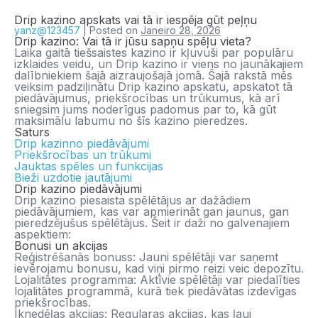
Drip kazino apskats vai tā ir iespēja gūt peļņu
yanz@123457
|
Posted on
Janeiro 28, 2026
Drip kazino: Vai tā ir jūsu sapņu spēļu vieta?
Laika gaitā tiešsaistes kazino ir kļuvuši par populāru
izklaides veidu, un
Drip kazino
ir viens no jaunākajiem
dalībniekiem šajā aizraujošajā jomā. Šajā rakstā mēs
veiksim padziļinātu
Drip kazino apskatu
, apskatot tā
piedāvājumus, priekšrocības un trūkumus, kā arī
sniegsim jums noderīgus padomus par to, kā gūt
maksimālu labumu no šīs kazino pieredzes.
Saturs
Drip kazinno piedāvājumi
Priekšrocības un trūkumi
Jauktas spēles un funkcijas
Bieži uzdotie jautājumi
Drip kazino piedāvājumi
Drip kazino
piesaista spēlētājus ar dažādiem
piedāvājumiem, kas var apmierināt gan jaunus, gan
pieredzējušus spēlētājus. Šeit ir daži no galvenajiem
aspektiem:
Bonusi un akcijas
Reģistrēšanās bonuss:
Jauni spēlētāji var saņemt
ievērojamu bonusu, kad viņi pirmo reizi veic depozītu.
Lojalitātes programma:
Aktīvie spēlētāji var piedalīties
lojalitātes programmā, kurā tiek piedāvātas izdevīgas
priekšrocības.
Iknedēļas akcijas:
Regularas akcijas, kas ļauj