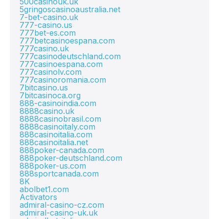
500casinouk.uk
5gringoscasinoaustralia.net
7-bet-casino.uk
777-casino.us
777bet-es.com
777betcasinoespana.com
777casino.uk
777casinodeutschland.com
777casinoespana.com
777casinolv.com
777casinoromania.com
7bitcasino.us
7bitcasinoca.org
888-casinoindia.com
8888casino.uk
8888casinobrasil.com
8888casinoitaly.com
888casinoitalia.com
888casinoitalia.net
888poker-canada.com
888poker-deutschland.com
888poker-us.com
888sportcanada.com
8K
abolbet1.com
Activators
admiral-casino-cz.com
admiral-casino-uk.uk