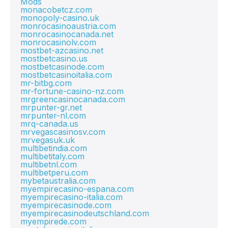
Mods
monacobetcz.com
monopoly-casino.uk
monrocasinoaustria.com
monrocasinocanada.net
monrocasinolv.com
mostbet-azcasino.net
mostbetcasino.us
mostbetcasinode.com
mostbetcasinoitalia.com
mr-bitbg.com
mr-fortune-casino-nz.com
mrgreencasinocanada.com
mrpunter-gr.net
mrpunter-nl.com
mrq-canada.us
mrvegascasinosv.com
mrvegasuk.uk
multibetindia.com
multibetitaly.com
multibetnl.com
multibetperu.com
mybetaustralia.com
myempirecasino-espana.com
myempirecasino-italia.com
myempirecasinode.com
myempirecasinodeutschland.com
myempirede.com