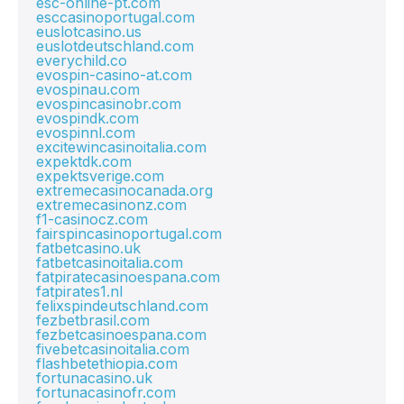
esc-online-pt.com
esccasinoportugal.com
euslotcasino.us
euslotdeutschland.com
everychild.co
evospin-casino-at.com
evospinau.com
evospincasinobr.com
evospindk.com
evospinnl.com
excitewincasinoitalia.com
expektdk.com
expektsverige.com
extremecasinocanada.org
extremecasinonz.com
f1-casinocz.com
fairspincasinoportugal.com
fatbetcasino.uk
fatbetcasinoitalia.com
fatpiratecasinoespana.com
fatpirates1.nl
felixspindeutschland.com
fezbetbrasil.com
fezbetcasinoespana.com
fivebetcasinoitalia.com
flashbetethiopia.com
fortunacasino.uk
fortunacasinofr.com