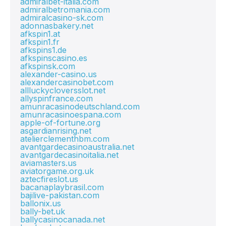
admiralbet-italia.com
admiralbetromania.com
admiralcasino-sk.com
adonnasbakery.net
afkspin1.at
afkspin1.fr
afkspins1.de
afkspinscasino.es
afkspinsk.com
alexander-casino.us
alexandercasinobet.com
allluckycloversslot.net
allyspinfrance.com
amunracasinodeutschland.com
amunracasinoespana.com
apple-of-fortune.org
asgardianrising.net
atelierclementhbm.com
avantgardecasinoaustralia.net
avantgardecasinoitalia.net
aviamasters.us
aviatorgame.org.uk
aztecfireslot.us
bacanaplaybrasil.com
bajilive-pakistan.com
ballonix.us
bally-bet.uk
ballycasinocanada.net