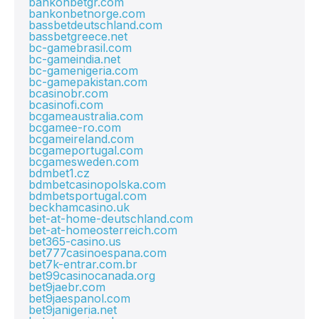
bankonbetgr.com
bankonbetnorge.com
bassbetdeutschland.com
bassbetgreece.net
bc-gamebrasil.com
bc-gameindia.net
bc-gamenigeria.com
bc-gamepakistan.com
bcasinobr.com
bcasinofi.com
bcgameaustralia.com
bcgamee-ro.com
bcgameireland.com
bcgameportugal.com
bcgamesweden.com
bdmbet1.cz
bdmbetcasinopolska.com
bdmbetsportugal.com
beckhamcasino.uk
bet-at-home-deutschland.com
bet-at-homeosterreich.com
bet365-casino.us
bet777casinoespana.com
bet7k-entrar.com.br
bet99casinocanada.org
bet9jaebr.com
bet9jaespanol.com
bet9janigeria.net