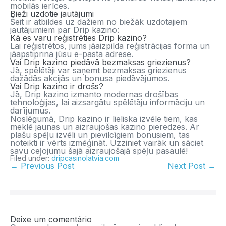
mobilās ierīces.
Bieži uzdotie jautājumi
Šeit ir atbildes uz dažiem no biežāk uzdotajiem
jautājumiem par
Drip kazino
:
Kā es varu reģistrēties Drip kazino?
Lai reģistrētos, jums jāaizpilda reģistrācijas forma un
jāapstiprina jūsu e-pasta adrese.
Vai Drip kazino piedāvā bezmaksas griezienus?
Jā, spēlētāji var saņemt bezmaksas griezienus
dažādās akcijās un bonusa piedāvājumos.
Vai Drip kazino ir drošs?
Jā,
Drip kazino
izmanto modernas drošības
tehnoloģijas, lai aizsargātu spēlētāju informāciju un
darījumus.
Noslēgumā,
Drip kazino
ir lieliska izvēle tiem, kas
meklē jaunas un aizraujošas kazino pieredzes. Ar
plašu spēļu izvēli un pievilcīgiem bonusiem, tas
noteikti ir vērts izmēģināt. Uzziniet vairāk un sāciet
savu ceļojumu šajā aizraujošajā spēļu pasaulē!
Filed under:
dripcasinolatvia.com
← Previous Post
Next Post →
Deixe um comentário