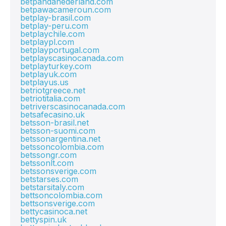
betpandanederland.com
betpawacameroun.com
betplay-brasil.com
betplay-peru.com
betplaychile.com
betplaypl.com
betplayportugal.com
betplayscasinocanada.com
betplayturkey.com
betplayuk.com
betplayus.us
betriotgreece.net
betriotitalia.com
betriverscasinocanada.com
betsafecasino.uk
betsson-brasil.net
betsson-suomi.com
betssonargentina.net
betssoncolombia.com
betssongr.com
betssonlt.com
betssonsverige.com
betstarses.com
betstarsitaly.com
bettsoncolombia.com
bettsonsverige.com
bettycasinoca.net
bettyspin.uk