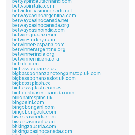
bettyspindeutschland.com
bettyspinitalia.com
betvictorcasinocanada.net
betwaycasinoargentina.com
betwaycasinocanada.net
betwaycasinocanada.org
betwaycasinoindia.com
betwin-greece.com
betwin-turkey.com
betwinner-espana.com
betwinnerargentina.org
betwinnerindia.org
betwinnernigeria.org
betxde.com
bigbassbonanza.cc
bigbassbonanzanotongamstop.uk.com
bigbassbonanzaslot.uk.com
bigbasssplash.cc
bigbasssplash.com.es
bigboostcasinocanada.com
billionairespins.uk
bingoalnl.com
bingobonganl.com
bingobongauk.com
bisoncasinode.com
bisoncasinonl.com
bitkingzaustria.com
bitkingzcasinocanada.com