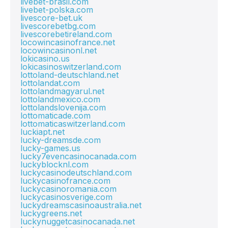
livebet-brasil.com
livebet-polska.com
livescore-bet.uk
livescorebetbg.com
livescorebetireland.com
locowincasinofrance.net
locowincasinonl.net
lokicasino.us
lokicasinoswitzerland.com
lottoland-deutschland.net
lottolandat.com
lottolandmagyarul.net
lottolandmexico.com
lottolandslovenija.com
lottomaticade.com
lottomaticaswitzerland.com
luckiapt.net
lucky-dreamsde.com
lucky-games.us
lucky7evencasinocanada.com
luckyblocknl.com
luckycasinodeutschland.com
luckycasinofrance.com
luckycasinoromania.com
luckycasinosverige.com
luckydreamscasinoaustralia.net
luckygreens.net
luckynuggetcasinocanada.net