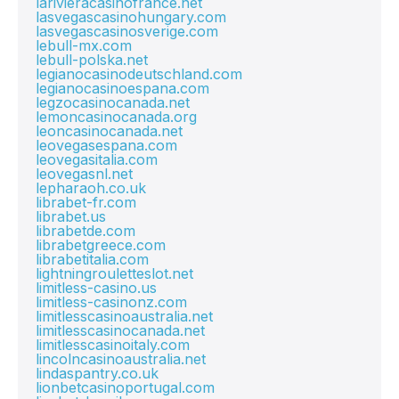
larivieracasinofrance.net
lasvegascasinohungary.com
lasvegascasinosverige.com
lebull-mx.com
lebull-polska.net
legianocasinodeutschland.com
legianocasinoespana.com
legzocasinocanada.net
lemoncasinocanada.org
leoncasinocanada.net
leovegasespana.com
leovegasitalia.com
leovegasnl.net
lepharaoh.co.uk
librabet-fr.com
librabet.us
librabetde.com
librabetgreece.com
librabetitalia.com
lightningrouletteslot.net
limitless-casino.us
limitless-casinonz.com
limitlesscasinoaustralia.net
limitlesscasinocanada.net
limitlesscasinoitaly.com
lincolncasinoaustralia.net
lindaspantry.co.uk
lionbetcasinoportugal.com