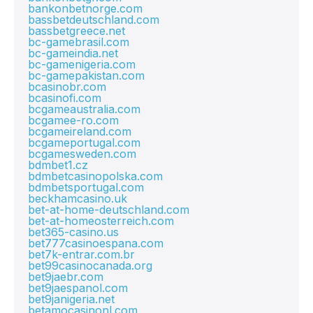
bankonbetnorge.com
bassbetdeutschland.com
bassbetgreece.net
bc-gamebrasil.com
bc-gameindia.net
bc-gamenigeria.com
bc-gamepakistan.com
bcasinobr.com
bcasinofi.com
bcgameaustralia.com
bcgamee-ro.com
bcgameireland.com
bcgameportugal.com
bcgamesweden.com
bdmbet1.cz
bdmbetcasinopolska.com
bdmbetsportugal.com
beckhamcasino.uk
bet-at-home-deutschland.com
bet-at-homeosterreich.com
bet365-casino.us
bet777casinoespana.com
bet7k-entrar.com.br
bet99casinocanada.org
bet9jaebr.com
bet9jaespanol.com
bet9janigeria.net
betamocasinonl.com