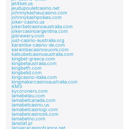
jet4bet.us
jeudupouletcasino.net
johnnykashaucasino.com
johnnykashpokies.com
joker-casino.us
jokerbetcasinoaustralia.com
jokercasinoargentina.com
jpbrewery.com
just-casino-australia.org
karamba-casino-de.com
karambacasinosuomi.com
katsubetcasinoaustralia.com
kingbet-greece.com
kingbetaustralia.com
kingbetfr.com
kingbetid.com
kingcasino-italia.com
kingmakercasinoaustralia.com
KMS
kycoroners.com
lamabetau.com
lamabetcanada.com
lamabetcasino.us
lamabetcasinogr.com
lamabetcasinosk.com
lamabetno.com
lanista1.pl
larivieracasinofrance.net