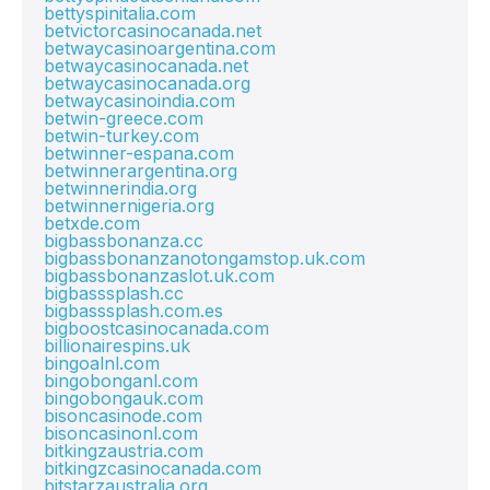
bettyspinitalia.com
betvictorcasinocanada.net
betwaycasinoargentina.com
betwaycasinocanada.net
betwaycasinocanada.org
betwaycasinoindia.com
betwin-greece.com
betwin-turkey.com
betwinner-espana.com
betwinnerargentina.org
betwinnerindia.org
betwinnernigeria.org
betxde.com
bigbassbonanza.cc
bigbassbonanzanotongamstop.uk.com
bigbassbonanzaslot.uk.com
bigbasssplash.cc
bigbasssplash.com.es
bigboostcasinocanada.com
billionairespins.uk
bingoalnl.com
bingobonganl.com
bingobongauk.com
bisoncasinode.com
bisoncasinonl.com
bitkingzaustria.com
bitkingzcasinocanada.com
bitstarzaustralia.org