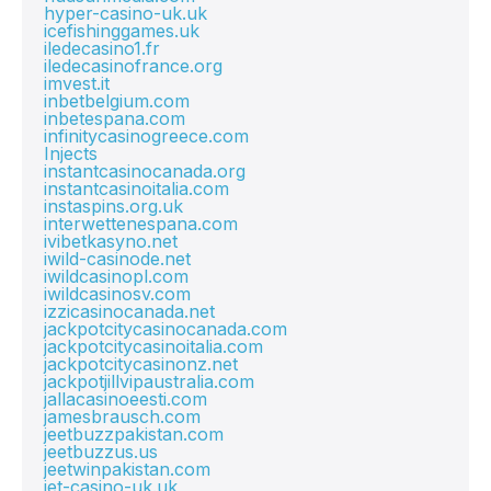
hyper-casino-uk.uk
icefishinggames.uk
iledecasino1.fr
iledecasinofrance.org
imvest.it
inbetbelgium.com
inbetespana.com
infinitycasinogreece.com
Injects
instantcasinocanada.org
instantcasinoitalia.com
instaspins.org.uk
interwettenespana.com
ivibetkasyno.net
iwild-casinode.net
iwildcasinopl.com
iwildcasinosv.com
izzicasinocanada.net
jackpotcitycasinocanada.com
jackpotcitycasinoitalia.com
jackpotcitycasinonz.net
jackpotjillvipaustralia.com
jallacasinoeesti.com
jamesbrausch.com
jeetbuzzpakistan.com
jeetbuzzus.us
jeetwinpakistan.com
jet-casino-uk.uk