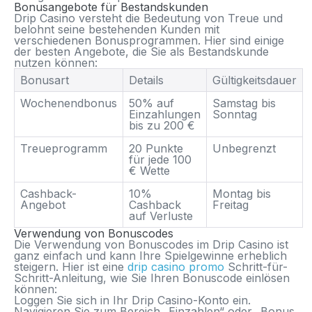
Bonusangebote für Bestandskunden
Drip Casino versteht die Bedeutung von Treue und
belohnt seine bestehenden Kunden mit
verschiedenen Bonusprogrammen. Hier sind einige
der besten Angebote, die Sie als Bestandskunde
nutzen können:
Bonusart
Details
Gültigkeitsdauer
Wochenendbonus
50% auf
Samstag bis
Einzahlungen
Sonntag
bis zu 200 €
Treueprogramm
20 Punkte
Unbegrenzt
für jede 100
€ Wette
Cashback-
10%
Montag bis
Angebot
Cashback
Freitag
auf Verluste
Verwendung von Bonuscodes
Die Verwendung von
Bonuscodes
im Drip Casino ist
ganz einfach und kann Ihre Spielgewinne erheblich
steigern. Hier ist eine
drip casino promo
Schritt-für-
Schritt-Anleitung, wie Sie Ihren Bonuscode einlösen
können:
Loggen Sie sich in Ihr Drip Casino-Konto ein.
Navigieren Sie zum Bereich „Einzahlen“ oder „Bonus