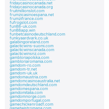
fridaycasinocanada.net
fridaycasinocanada.org
fruitmillionslot.com
frumzicasinoespana.net
frumzifrance.com
fufrogslot.com
fun88-uk.com
fun88app.win
funbetcasinodeutschland.com
funkyaardvark.co.uk
galabingoireland.com
galacticwins-suomi.com
galacticwinscanada.com
galacticwinsnz.com
gambloriapolska.com
gambloriaromania.com
gamdom-ro.com
gamdom-tr.net
gamdom-uk.uk
gamdomaustria.com
gamdomcasinoaustralia.net
gamdomdeutschland.com
gamdomespana.com
gamdomitalia.com
gamdomnorge.com
gamdomportugal.com
gamechickenroad1.com
gametwistromana.com