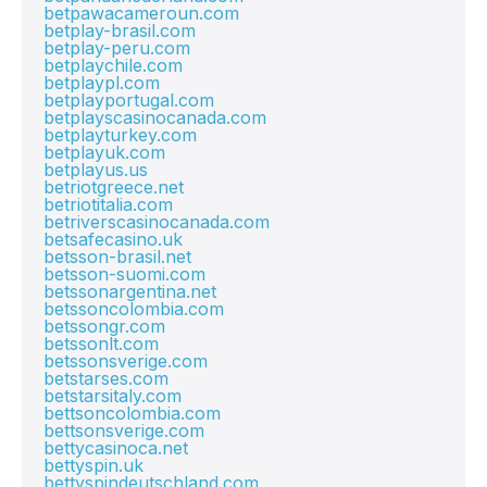
betpawacameroun.com
betplay-brasil.com
betplay-peru.com
betplaychile.com
betplaypl.com
betplayportugal.com
betplayscasinocanada.com
betplayturkey.com
betplayuk.com
betplayus.us
betriotgreece.net
betriotitalia.com
betriverscasinocanada.com
betsafecasino.uk
betsson-brasil.net
betsson-suomi.com
betssonargentina.net
betssoncolombia.com
betssongr.com
betssonlt.com
betssonsverige.com
betstarses.com
betstarsitaly.com
bettsoncolombia.com
bettsonsverige.com
bettycasinoca.net
bettyspin.uk
bettyspindeutschland.com