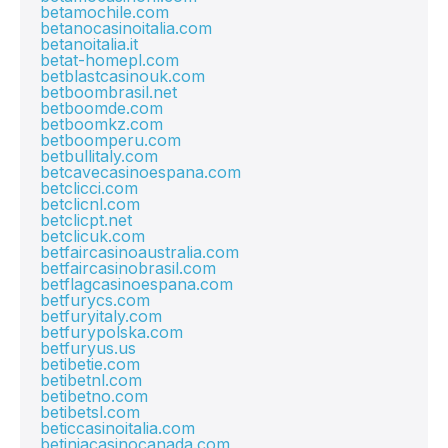
betamochile.com
betanocasinoitalia.com
betanoitalia.it
betat-homepl.com
betblastcasinouk.com
betboombrasil.net
betboomde.com
betboomkz.com
betboomperu.com
betbullitaly.com
betcavecasinoespana.com
betclicci.com
betclicnl.com
betclicpt.net
betclicuk.com
betfaircasinoaustralia.com
betfaircasinobrasil.com
betflagcasinoespana.com
betfurycs.com
betfuryitaly.com
betfurypolska.com
betfuryus.us
betibetie.com
betibetnl.com
betibetno.com
betibetsl.com
beticcasinoitalia.com
betiniacasinocanada.com