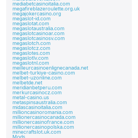
mediabetcasinoitalia.com
megafireblazeroulette.org.uk
megajokercasino.org
megaslot-id.com
megaslotat.com
megaslotaustralia.com
megaslotcasinoar.com
megaslotcasinosv.com
megaslotch.com
megaslotcz.com
megaslotes.com
megaslotlv.com
megaslotnl.com
meilleurcasinoenlignecanada.net
melbet-turkiye-casino.com
melbet-uzonline.com
melbetde.net
meridianbetperu.com
merkurcasinocz.com
metal-casino.us
metaspinsaustralia.com
midascasinoitalia.com
millioncasinoromania.com
millionercasinocanada.com
millionercasinofrance.com
millionercasinopolska.com
minecraftslot.uk.com
Mods