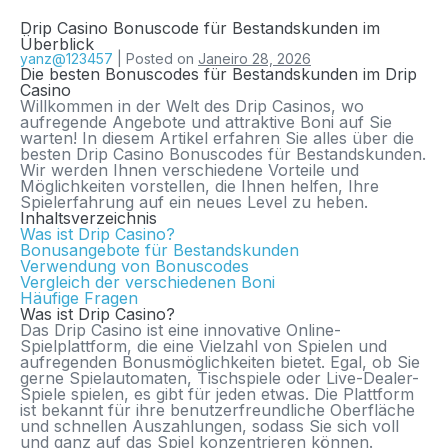
Drip Casino Bonuscode für Bestandskunden im
Überblick
yanz@123457
|
Posted on
Janeiro 28, 2026
Die besten Bonuscodes für Bestandskunden im Drip
Casino
Willkommen in der Welt des
Drip Casinos
, wo
aufregende Angebote und attraktive Boni auf Sie
warten! In diesem Artikel erfahren Sie alles über die
besten
Drip Casino Bonuscodes für Bestandskunden
.
Wir werden Ihnen verschiedene Vorteile und
Möglichkeiten vorstellen, die Ihnen helfen, Ihre
Spielerfahrung auf ein neues Level zu heben.
Inhaltsverzeichnis
Was ist Drip Casino?
Bonusangebote für Bestandskunden
Verwendung von Bonuscodes
Vergleich der verschiedenen Boni
Häufige Fragen
Was ist Drip Casino?
Das
Drip Casino
ist eine innovative Online-
Spielplattform, die eine Vielzahl von Spielen und
aufregenden Bonusmöglichkeiten bietet. Egal, ob Sie
gerne Spielautomaten, Tischspiele oder Live-Dealer-
Spiele spielen, es gibt für jeden etwas. Die Plattform
ist bekannt für ihre benutzerfreundliche Oberfläche
und schnellen Auszahlungen, sodass Sie sich voll
und ganz auf das Spiel konzentrieren können.