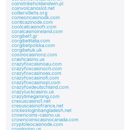
coinstrikeholdandwin.pl
coinvolcanoslot.net
colliervillehs.org
comeoncasinodk.com
conticazinode.com
coolcatcasinofr.com
coralcasinoireland.com
corgibet1.gr
corgibetitalia.com
corgibetpolska.com
corgibetuk.uk
cosmocasinonz.com
crashcasino.us
crazyfoxcasinoau.com
crazyfoxcasinoch.com
crazyfoxcasinoes.com
crazyfoxcasinofi.com
crazyfoxcasinopl.com
crazyfoxdeutschland.com
crazyluckcasino.us
crazytimegaming.com
cresuscasino1.net
cresuscasinofrance.net
crickexloginbangladesh.net
crowncoins-casino.us
crowncoinscasinocanada.com
cryptoleocasinode.com
cryptorino.us