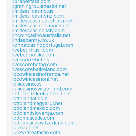
librabetitalia.com
lightningrouletteslot.net
limitless-casino.us
limitless-casinonz.com
limitlesscasinoaustralia.net
limitlesscasinocanada.net
limitlesscasinoitaly.com
lincolncasinoaustralia.net
lindaspantry.co.uk
lionbetcasinoportugal.com
livebet-brasil.com
livebet-polska.com
livescore-bet.uk
livescorebetbg.com
livescorebetireland.com
locowincasinofrance.net
locowincasinonl.net
lokicasino.us
lokicasinoswitzerland.com
lottoland-deutschland.net
lottolandat.com
lottolandmagyarul.net
lottolandmexico.com
lottolandslovenija.com
lottomaticade.com
lottomaticaswitzerland.com
luckiapt.net
lucky-dreamsde.com