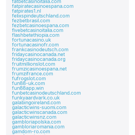
fatbetcasinoitalia.com
fatpiratecasinoespana.com
fatpirates1.nl
felixspindeutschland.com
fezbetbrasil.com
fezbetcasinoespana.com
fivebetcasinoitalia.com
flashbetethiopia.com
fortunacasino.uk
fortunacasinofr.com
frankcasinodeutsch.com
fridaycasinocanada.net
fridaycasinocanada.org
fruitmillionslot.com
frumzicasinoespana.net
frumzifrance.com
fufrogslot.com
fun88-uk.com
fun88app.win
funbetcasinodeutschland.com
funkyaardvark.co.uk
galabingoireland.com
galacticwins-suomi.com
galacticwinscanada.com
galacticwinsnz.com
gambloriapolska.com
gambloriaromania.com
gamdom-ro.com