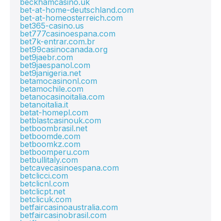
beckhamcasino.uk
bet-at-home-deutschland.com
bet-at-homeosterreich.com
bet365-casino.us
bet777casinoespana.com
bet7k-entrar.com.br
bet99casinocanada.org
bet9jaebr.com
bet9jaespanol.com
bet9janigeria.net
betamocasinonl.com
betamochile.com
betanocasinoitalia.com
betanoitalia.it
betat-homepl.com
betblastcasinouk.com
betboombrasil.net
betboomde.com
betboomkz.com
betboomperu.com
betbullitaly.com
betcavecasinoespana.com
betclicci.com
betclicnl.com
betclicpt.net
betclicuk.com
betfaircasinoaustralia.com
betfaircasinobrasil.com