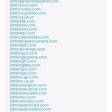
betflagcasinoespana.com
betfurycs.com
betfuryitaly.com
betfurypolska.com
betfuryus.us
betibetie.com
betibetnl.com
betibetno.com
betibetsl.com
beticcasinoitalia.com
betiniacasinocanada.com
betiniadk.com
betiniasverige.com
betkingcs.com
betkingespana.com
betkingfr.com
betkingitaly.com
betkingnl.com
betkingpl.com
betlive-ge.com
betlive-us.us
betlivebelgium.com
betlivedeutche.com
betliveslovakia.com
betlivesv.com
betliveturkey.com
betmasterbrasil.com
betmasterireland.com