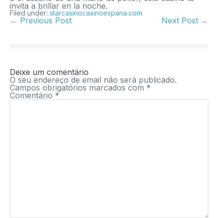
invita a brillar en la noche.
Filed under:
starcasinocasinoespana.com
← Previous Post
Next Post →
Deixe um comentário
O seu endereço de email não será publicado.
Campos obrigatórios marcados com
*
Comentário
*