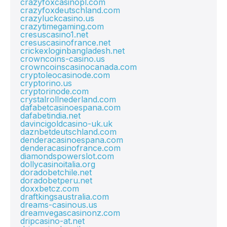
crazyfoxcasinopl.com
crazyfoxdeutschland.com
crazyluckcasino.us
crazytimegaming.com
cresuscasino1.net
cresuscasinofrance.net
crickexloginbangladesh.net
crowncoins-casino.us
crowncoinscasinocanada.com
cryptoleocasinode.com
cryptorino.us
cryptorinode.com
crystalrollnederland.com
dafabetcasinoespana.com
dafabetindia.net
davincigoldcasino-uk.uk
daznbetdeutschland.com
denderacasinoespana.com
denderacasinofrance.com
diamondspowerslot.com
dollycasinoitalia.org
doradobetchile.net
doradobetperu.net
doxxbetcz.com
draftkingsaustralia.com
dreams-casinous.us
dreamvegascasinonz.com
dripcasino-at.net