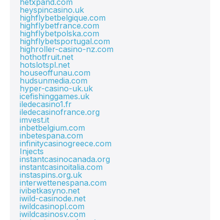
hetxpand.com
heyspincasino.uk
highflybetbelgique.com
highflybetfrance.com
highflybetpolska.com
highflybetsportugal.com
highroller-casino-nz.com
hothotfruit.net
hotslotspl.net
houseoffunau.com
hudsunmedia.com
hyper-casino-uk.uk
icefishinggames.uk
iledecasino1.fr
iledecasinofrance.org
imvest.it
inbetbelgium.com
inbetespana.com
infinitycasinogreece.com
Injects
instantcasinocanada.org
instantcasinoitalia.com
instaspins.org.uk
interwettenespana.com
ivibetkasyno.net
iwild-casinode.net
iwildcasinopl.com
iwildcasinosv.com