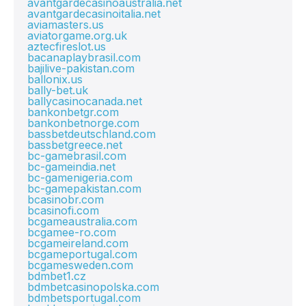
avantgardecasinoaustralia.net
avantgardecasinoitalia.net
aviamasters.us
aviatorgame.org.uk
aztecfireslot.us
bacanaplaybrasil.com
bajilive-pakistan.com
ballonix.us
bally-bet.uk
ballycasinocanada.net
bankonbetgr.com
bankonbetnorge.com
bassbetdeutschland.com
bassbetgreece.net
bc-gamebrasil.com
bc-gameindia.net
bc-gamenigeria.com
bc-gamepakistan.com
bcasinobr.com
bcasinofi.com
bcgameaustralia.com
bcgamee-ro.com
bcgameireland.com
bcgameportugal.com
bcgamesweden.com
bdmbet1.cz
bdmbetcasinopolska.com
bdmbetsportugal.com