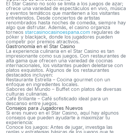
El
Star Casino
no solo se limita a los juegos de azar;
ofrece una variedad de espectáculos en vivo, música
y eventos temáticos que mantienen a los visitantes
entretenidos. Desde conciertos de artistas
renombrados hasta noches de comedia, siempre hay
algo que disfrutar. Además, el casino organiza
torneos
starcasinocasinoespana.com
regulares de
póker y blackjack, donde los jugadores pueden
competir por premios atractivos.
Gastronomía en el Star Casino
La experiencia culinaria en el
Star Casino
es tan
impresionante como sus juegos. Con restaurantes de
alta gama que ofrecen una variedad de cocinas
internacionales, los visitantes pueden deleitarse con
platos exquisitos. Algunos de los restaurantes
destacados incluyen:
Restaurante Estrella
– Cocina gourmet con un
enfoque en ingredientes locales.
Sabores del Mundo
– Buffet con platos de diversas
culturas culinarias.
Café Brillante
– Café sofisticado ideal para un
descanso entre juegos.
Consejos para Jugadores Nuevos
Si eres nuevo en el
Star Casino
, aquí hay algunos
consejos que pueden ayudarte a maximizar tu
experiencia:
Conoce los juegos: Antes de jugar, investiga las
reglas y estrategias básicas de los juegos que te