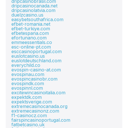
dripcasinobrasil.com
dripcasinocanada.net
dripcasinolatvia.com
duelzcasino.us
easybetsouthafrica.com
efbet-romania.net
efbet-turkiye.com
efbetespana.com
efortunano.com
emmeessentials.co
esc-online-pt.com
esccasinoportugal.com
euslotcasino.us
euslotdeutschland.com
everychild.co
evospin-casino-at.com
evospinau.com
evospincasinobr.com
evospindk.com
evospinnl.com
excitewincasinoitalia.com
expektdk.com
expektsverige.com
extremecasinocanada.org
extremecasinonz.com
f1-casinocz.com
fairspincasinoportugal.com
fatbetcasino.uk