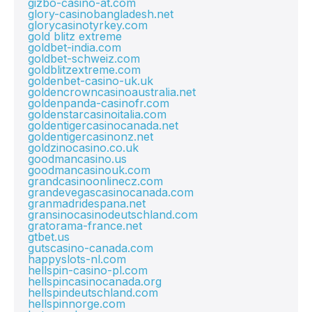
gizbo-casino-at.com
glory-casinobangladesh.net
glorycasinotyrkey.com
gold blitz extreme
goldbet-india.com
goldbet-schweiz.com
goldblitzextreme.com
goldenbet-casino-uk.uk
goldencrowncasinoaustralia.net
goldenpanda-casinofr.com
goldenstarcasinoitalia.com
goldentigercasinocanada.net
goldentigercasinonz.net
goldzinocasino.co.uk
goodmancasino.us
goodmancasinouk.com
grandcasinoonlinecz.com
grandevegascasinocanada.com
granmadridespana.net
gransinocasinodeutschland.com
gratorama-france.net
gtbet.us
gutscasino-canada.com
happyslots-nl.com
hellspin-casino-pl.com
hellspincasinocanada.org
hellspindeutschland.com
hellspinnorge.com