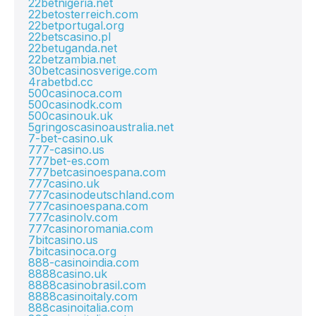
22betnigeria.net
22betosterreich.com
22betportugal.org
22betscasino.pl
22betuganda.net
22betzambia.net
30betcasinosverige.com
4rabetbd.cc
500casinoca.com
500casinodk.com
500casinouk.uk
5gringoscasinoaustralia.net
7-bet-casino.uk
777-casino.us
777bet-es.com
777betcasinoespana.com
777casino.uk
777casinodeutschland.com
777casinoespana.com
777casinolv.com
777casinoromania.com
7bitcasino.us
7bitcasinoca.org
888-casinoindia.com
8888casino.uk
8888casinobrasil.com
8888casinoitaly.com
888casinoitalia.com