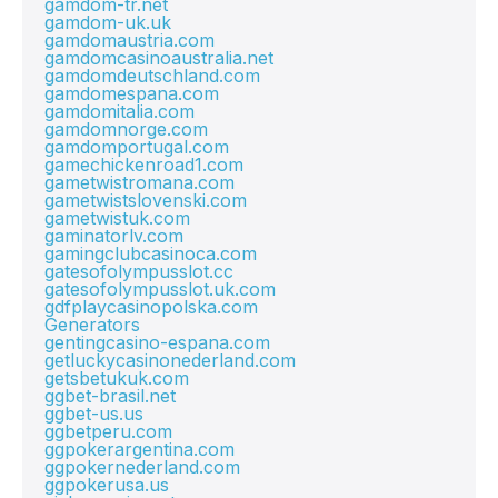
gamdom-tr.net
gamdom-uk.uk
gamdomaustria.com
gamdomcasinoaustralia.net
gamdomdeutschland.com
gamdomespana.com
gamdomitalia.com
gamdomnorge.com
gamdomportugal.com
gamechickenroad1.com
gametwistromana.com
gametwistslovenski.com
gametwistuk.com
gaminatorlv.com
gamingclubcasinoca.com
gatesofolympusslot.cc
gatesofolympusslot.uk.com
gdfplaycasinopolska.com
Generators
gentingcasino-espana.com
getluckycasinonederland.com
getsbetukuk.com
ggbet-brasil.net
ggbet-us.us
ggbetperu.com
ggpokerargentina.com
ggpokernederland.com
ggpokerusa.us