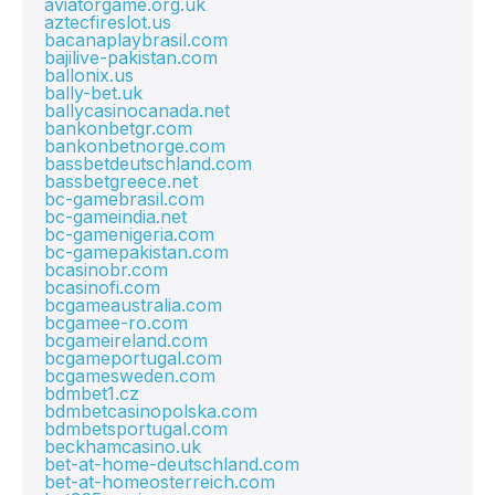
aviatorgame.org.uk
aztecfireslot.us
bacanaplaybrasil.com
bajilive-pakistan.com
ballonix.us
bally-bet.uk
ballycasinocanada.net
bankonbetgr.com
bankonbetnorge.com
bassbetdeutschland.com
bassbetgreece.net
bc-gamebrasil.com
bc-gameindia.net
bc-gamenigeria.com
bc-gamepakistan.com
bcasinobr.com
bcasinofi.com
bcgameaustralia.com
bcgamee-ro.com
bcgameireland.com
bcgameportugal.com
bcgamesweden.com
bdmbet1.cz
bdmbetcasinopolska.com
bdmbetsportugal.com
beckhamcasino.uk
bet-at-home-deutschland.com
bet-at-homeosterreich.com