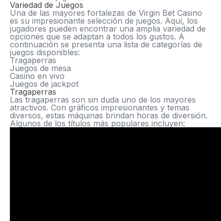
Variedad de Juegos
Una de las mayores fortalezas de
Virgin Bet Casino
es su impresionante selección de juegos. Aquí, los
jugadores pueden encontrar una amplia variedad de
opciones que se adaptan a todos los gustos. A
continuación se presenta una lista de categorías de
juegos disponibles:
Tragaperras
Juegos de mesa
Casino en vivo
Juegos de jackpot
Tragaperras
Las
tragaperras
son sin duda uno de los mayores
atractivos. Con gráficos impresionantes y temas
diversos, estas máquinas brindan horas de diversión.
Algunos de los títulos más populares incluyen: