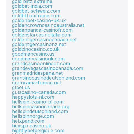
gold blitz extreme
goldbet-india.com
goldbet-schweiz.com
goldblitzextreme.com
goldenbet-casino-uk.uk
goldencrowncasinoaustralia.net
goldenpanda-casinofr.com
goldenstarcasinoitalia.com
goldentigercasinocanada.net
goldentigercasinonz.net
goldzinocasino.co.uk
goodmancasino.us
goodmancasinouk.com
grandcasinoonlinecz.com
grandevegascasinocanada.com
granmadridespana.net
gransinocasinodeutschland.com
gratorama-france.net
gtbet.us
gutscasino-canada.com
happyslots-nl.com
hellspin-casino-pl.com
hellspincasinocanada.org
hellspindeutschland.com
hellspinnorge.com
hetxpand.com
heyspincasino.uk
highflybetbelgique.com