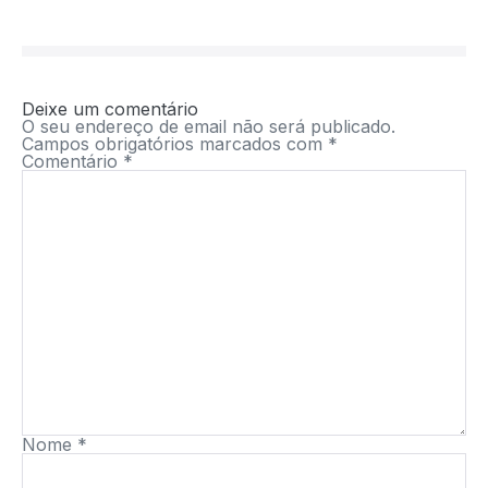
Deixe um comentário
O seu endereço de email não será publicado.
Campos obrigatórios marcados com
*
Comentário
*
Nome
*