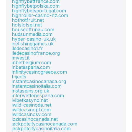
highflybetfrance.com
highflybetpolska.com
highflybetsportugal.com
highroller-casino-nz.com
hothotfruit.net
hotslotspl.net
houseoffunau.com
hudsunmedia.com
hyper-casino-uk.uk
icefishinggames.uk
iledecasino1.fr
iledecasinofrance.org
imvest.it
inbetbelgium.com
inbetespana.com
infinitycasinogreece.com
Injects
instantcasinocanada.org
instantcasinoitalia.com
instaspins.org.uk
interwettenespana.com
ivibetkasyno.net
iwild-casinode.net
iwildcasinopl.com
iwildcasinosv.com
izzicasinocanada.net
jackpotcitycasinocanada.com
jackpotcitycasinoitalia.com