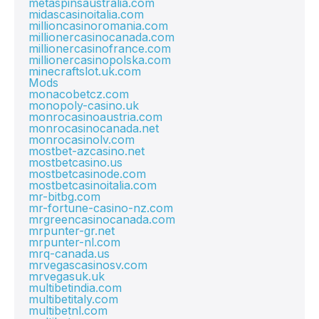
metaspinsaustralia.com
midascasinoitalia.com
millioncasinoromania.com
millionercasinocanada.com
millionercasinofrance.com
millionercasinopolska.com
minecraftslot.uk.com
Mods
monacobetcz.com
monopoly-casino.uk
monrocasinoaustria.com
monrocasinocanada.net
monrocasinolv.com
mostbet-azcasino.net
mostbetcasino.us
mostbetcasinode.com
mostbetcasinoitalia.com
mr-bitbg.com
mr-fortune-casino-nz.com
mrgreencasinocanada.com
mrpunter-gr.net
mrpunter-nl.com
mrq-canada.us
mrvegascasinosv.com
mrvegasuk.uk
multibetindia.com
multibetitaly.com
multibetnl.com