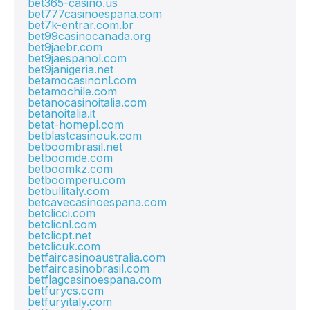
bet365-casino.us
bet777casinoespana.com
bet7k-entrar.com.br
bet99casinocanada.org
bet9jaebr.com
bet9jaespanol.com
bet9janigeria.net
betamocasinonl.com
betamochile.com
betanocasinoitalia.com
betanoitalia.it
betat-homepl.com
betblastcasinouk.com
betboombrasil.net
betboomde.com
betboomkz.com
betboomperu.com
betbullitaly.com
betcavecasinoespana.com
betclicci.com
betclicnl.com
betclicpt.net
betclicuk.com
betfaircasinoaustralia.com
betfaircasinobrasil.com
betflagcasinoespana.com
betfurycs.com
betfuryitaly.com