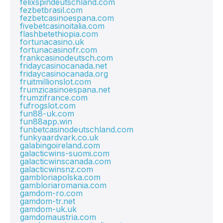
felixspindeutschland.com
fezbetbrasil.com
fezbetcasinoespana.com
fivebetcasinoitalia.com
flashbetethiopia.com
fortunacasino.uk
fortunacasinofr.com
frankcasinodeutsch.com
fridaycasinocanada.net
fridaycasinocanada.org
fruitmillionslot.com
frumzicasinoespana.net
frumzifrance.com
fufrogslot.com
fun88-uk.com
fun88app.win
funbetcasinodeutschland.com
funkyaardvark.co.uk
galabingoireland.com
galacticwins-suomi.com
galacticwinscanada.com
galacticwinsnz.com
gambloriapolska.com
gambloriaromania.com
gamdom-ro.com
gamdom-tr.net
gamdom-uk.uk
gamdomaustria.com