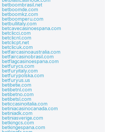
betblastcasinouk.com
betboombrasil.net
betboomde.com
betboomkz.com
betboomperu.com
betbullitaly.com
betcavecasinoespana.com
betclicci.com
betclicnl.com
betclicpt.net
betclicuk.com
betfaircasinoaustralia.com
betfaircasinobrasil.com
betflagcasinoespana.com
betfurycs.com
betfuryitaly.com
betfurypolska.com
betfuryus.us
betibetie.com
betibetnl.com
betibetno.com
betibetsl.com
beticcasinoitalia.com
betiniacasinocanada.com
betiniadk.com
betiniasverige.com
betkingcs.com
betkingespana.com