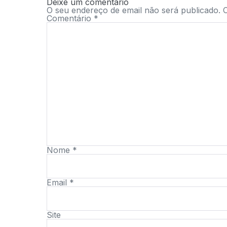
Deixe um comentário
O seu endereço de email não será publicado.
Comentário
*
Nome
*
Email
*
Site