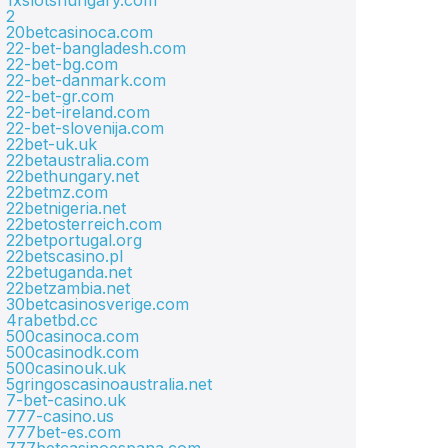
1xslotshungary.com
2
20betcasinoca.com
22-bet-bangladesh.com
22-bet-bg.com
22-bet-danmark.com
22-bet-gr.com
22-bet-ireland.com
22-bet-slovenija.com
22bet-uk.uk
22betaustralia.com
22bethungary.net
22betmz.com
22betnigeria.net
22betosterreich.com
22betportugal.org
22betscasino.pl
22betuganda.net
22betzambia.net
30betcasinosverige.com
4rabetbd.cc
500casinoca.com
500casinodk.com
500casinouk.uk
5gringoscasinoaustralia.net
7-bet-casino.uk
777-casino.us
777bet-es.com