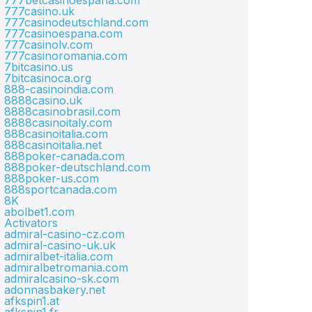
777betcasinoespana.com
777casino.uk
777casinodeutschland.com
777casinoespana.com
777casinolv.com
777casinoromania.com
7bitcasino.us
7bitcasinoca.org
888-casinoindia.com
8888casino.uk
8888casinobrasil.com
8888casinoitaly.com
888casinoitalia.com
888casinoitalia.net
888poker-canada.com
888poker-deutschland.com
888poker-us.com
888sportcanada.com
8K
abolbet1.com
Activators
admiral-casino-cz.com
admiral-casino-uk.uk
admiralbet-italia.com
admiralbetromania.com
admiralcasino-sk.com
adonnasbakery.net
afkspin1.at