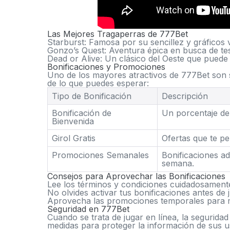
Las Mejores Tragaperras de 777Bet
Starburst:
Famosa por su sencillez y gráficos v
Gonzo’s Quest:
Aventura épica en busca de tes
Dead or Alive:
Un clásico del Oeste que puede
Bonificaciones y Promociones
Uno de los mayores atractivos de 777Bet son 
de lo que puedes esperar:
Tipo de Bonificación
Descripción
Bonificación de
Un porcentaje del
Bienvenida
Girol Gratis
Ofertas que te pe
Promociones Semanales
Bonificaciones ad
semana.
Consejos para Aprovechar las Bonificaciones
Lee los términos y condiciones cuidadosament
No olvides activar tus bonificaciones antes de j
Aprovecha las promociones temporales para m
Seguridad en 777Bet
Cuando se trata de jugar en línea, la
seguridad
medidas para proteger la información de sus u