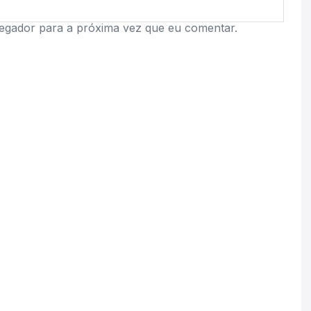
vegador para a próxima vez que eu comentar.