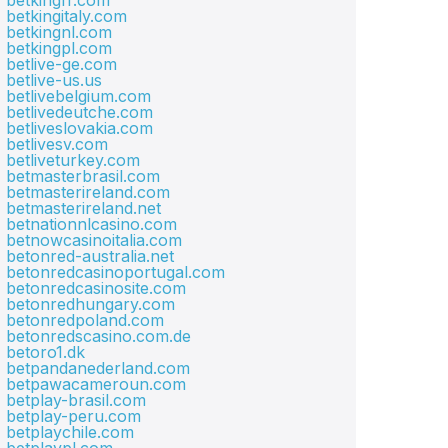
betkingfr.com
betkingitaly.com
betkingnl.com
betkingpl.com
betlive-ge.com
betlive-us.us
betlivebelgium.com
betlivedeutche.com
betliveslovakia.com
betlivesv.com
betliveturkey.com
betmasterbrasil.com
betmasterireland.com
betmasterireland.net
betnationnlcasino.com
betnowcasinoitalia.com
betonred-australia.net
betonredcasinoportugal.com
betonredcasinosite.com
betonredhungary.com
betonredpoland.com
betonredscasino.com.de
betoro1.dk
betpandanederland.com
betpawacameroun.com
betplay-brasil.com
betplay-peru.com
betplaychile.com