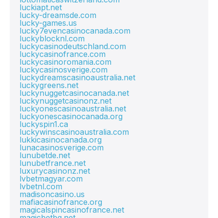
luckiapt.net
lucky-dreamsde.com
lucky-games.us
lucky7evencasinocanada.com
luckyblocknl.com
luckycasinodeutschland.com
luckycasinofrance.com
luckycasinoromania.com
luckycasinosverige.com
luckydreamscasinoaustralia.net
luckygreens.net
luckynuggetcasinocanada.net
luckynuggetcasinonz.net
luckyonescasinoaustralia.net
luckyonescasinocanada.org
luckyspin1.ca
luckywinscasinoaustralia.com
lukkicasinocanada.org
lunacasinosverige.com
lunubetde.net
lunubetfrance.net
luxurycasinonz.net
lvbetmagyar.com
lvbetnl.com
madisoncasino.us
mafiacasinofrance.org
magicalspincasinofrance.net
magicbetbg.net