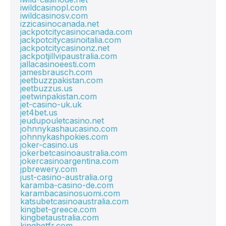
iwildcasinopl.com
iwildcasinosv.com
izzicasinocanada.net
jackpotcitycasinocanada.com
jackpotcitycasinoitalia.com
jackpotcitycasinonz.net
jackpotjillvipaustralia.com
jallacasinoeesti.com
jamesbrausch.com
jeetbuzzpakistan.com
jeetbuzzus.us
jeetwinpakistan.com
jet-casino-uk.uk
jet4bet.us
jeudupouletcasino.net
johnnykashaucasino.com
johnnykashpokies.com
joker-casino.us
jokerbetcasinoaustralia.com
jokercasinoargentina.com
jpbrewery.com
just-casino-australia.org
karamba-casino-de.com
karambacasinosuomi.com
katsubetcasinoaustralia.com
kingbet-greece.com
kingbetaustralia.com
kingbetfr.com