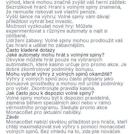
výhod, které mohou značně zvýšit váš herní zážitek:
Bezrizikové hraní:
Hraní s volnými spiny znamená,
že nemusíte riskovat své vlastní peníze.
Vyšší šance na výhru:
Volné spiny vám dávají
příležitost vyhrát bez investic.
Možnost vyzkoušet nové hry:
Můžete
experimentovat s různými automaty a najít si
oblíbené.
Udržení zábavy:
Volné spiny mohou prodloužit váš
čas hraní a udělat ho zábavnějším.
Často kladené dotazy
Jaké automaty mohu hrát s volnými spiny?
Obvykle můžete hrát pouze na vybraných
automatech, které kasino určuje pro promo akce. Je
dobré zkontrolovat podmínky bonusu.
Mohu vybrat výhry z volných spinů okamžitě?
Výhry z volných spinů jsou často připsány jako
bonusové prostředky a mohou mít určité podmínky
pro výběr. Zkontrolujte pravidla kasina.
Jak často jsou k dispozici volné spiny?
Volné spiny mohou být k dispozici pravidelně,
zejména během speciálních akcí nebo v rámci
věrnostního programu. Sledujte promo akce
MonacoBet pro aktuální nabídky.
Závěr
MonacoBet nabízí skvělou příležitost pro hráče, kteří
chtějí maximalizovat své výhry s pomocí
monacobet
volných spinů
. Bez ohledu na to, zda jste nováček