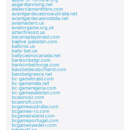
asgardianrising.net
atelierclementhbm.com
avantgardecasinoaustralia.net
avantgardecasinoitalia.net
aviamasters.us
aviatorgame.org.uk
aztecfireslot.us
bacanaplaybrasil.com
bajilive-pakistan.com
ballonix.us
bally-bet.uk
ballycasinocanada.net
bankonbetgr.com
bankonbetnorge.com
bassbetdeutschland.com
bassbetgreece.net
bc-gamebrasil.com
bc-gameindia.net
bc-gamenigeria.com
bc-gamepakistan.com
bcasinobr.com
bcasinofi.com
bcgameaustralia.com
bcgamee-ro.com
bcgameireland.com
bcgameportugal.com
bcgamesweden.com
bdmbet1.cz