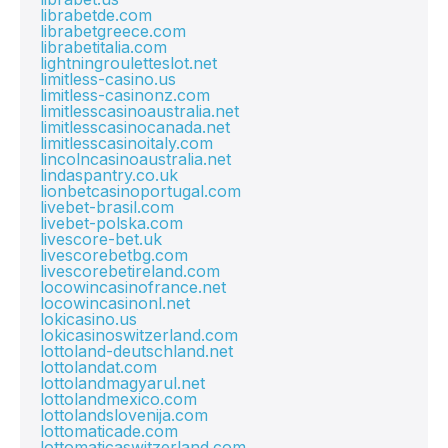
librabetde.com
librabetgreece.com
librabetitalia.com
lightningrouletteslot.net
limitless-casino.us
limitless-casinonz.com
limitlesscasinoaustralia.net
limitlesscasinocanada.net
limitlesscasinoitaly.com
lincolncasinoaustralia.net
lindaspantry.co.uk
lionbetcasinoportugal.com
livebet-brasil.com
livebet-polska.com
livescore-bet.uk
livescorebetbg.com
livescorebetireland.com
locowincasinofrance.net
locowincasinonl.net
lokicasino.us
lokicasinoswitzerland.com
lottoland-deutschland.net
lottolandat.com
lottolandmagyarul.net
lottolandmexico.com
lottolandslovenija.com
lottomaticade.com
lottomaticaswitzerland.com