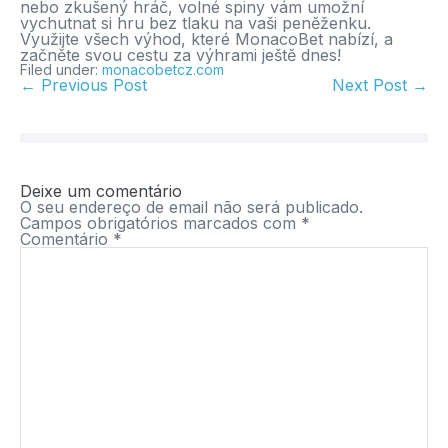
nebo zkušený hráč, volné spiny vám umožní
vychutnat si hru bez tlaku na vaši peněženku.
Využijte všech výhod, které MonacoBet nabízí, a
začněte svou cestu za výhrami ještě dnes!
Filed under:
monacobetcz.com
← Previous Post
Next Post →
Deixe um comentário
O seu endereço de email não será publicado.
Campos obrigatórios marcados com
*
Comentário
*