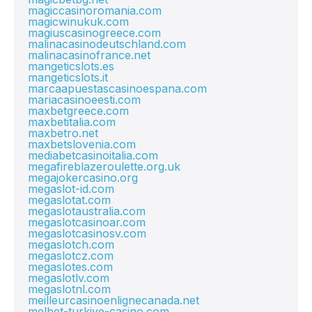
magiccasinoromania.com
magicwinukuk.com
magiuscasinogreece.com
malinacasinodeutschland.com
malinacasinofrance.net
mangeticslots.es
mangeticslots.it
marcaapuestascasinoespana.com
mariacasinoeesti.com
maxbetgreece.com
maxbetitalia.com
maxbetro.net
maxbetslovenia.com
mediabetcasinoitalia.com
megafireblazeroulette.org.uk
megajokercasino.org
megaslot-id.com
megaslotat.com
megaslotaustralia.com
megaslotcasinoar.com
megaslotcasinosv.com
megaslotch.com
megaslotcz.com
megaslotes.com
megaslotlv.com
megaslotnl.com
meilleurcasinoenlignecanada.net
melbet-turkiye-casino.com