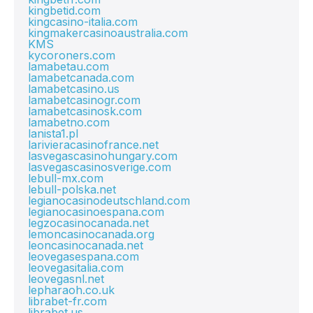
kingbetid.com
kingcasino-italia.com
kingmakercasinoaustralia.com
KMS
kycoroners.com
lamabetau.com
lamabetcanada.com
lamabetcasino.us
lamabetcasinogr.com
lamabetcasinosk.com
lamabetno.com
lanista1.pl
larivieracasinofrance.net
lasvegascasinohungary.com
lasvegascasinosverige.com
lebull-mx.com
lebull-polska.net
legianocasinodeutschland.com
legianocasinoespana.com
legzocasinocanada.net
lemoncasinocanada.org
leoncasinocanada.net
leovegasespana.com
leovegasitalia.com
leovegasnl.net
lepharaoh.co.uk
librabet-fr.com
librabet.us