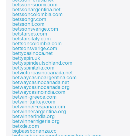
betsson-suomi.com
betssonargentina.net
betssoncolombia.com
betssongr.com
betssonlt.com
betssonsverige.com
betstarses.com
betstarsitaly.com
bettsoncolombia.com
bettsonsverige.com
bettycasinoca.net
bettyspin.uk
bettyspindeutschland.com
bettyspinitalia.com
betvictorcasinocanada.net
betwaycasinoargentina.com
betwaycasinocanada.net
betwaycasinocanada.org
betwaycasinoindia.com
betwin-greece.com
betwin-turkey.com
betwinner-espana.com
betwinnerargentina.org
betwinnerindia.org
betwinnernigeria.org
betxde.com
bigbassbonanza.cc
bigbassbonanzanotongamstop.uk.com