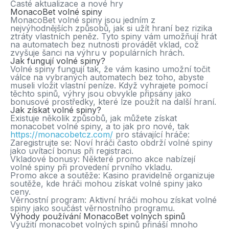
Časté aktualizace a nové hry
MonacoBet volné spiny
MonacoBet volné spiny
jsou jedním z
nejvýhodnějších způsobů, jak si užít hraní bez rizika
ztráty vlastních peněz. Tyto spiny vám umožňují hrát
na automatech bez nutnosti provádět vklad, což
zvyšuje šanci na výhru v populárních hrách.
Jak fungují volné spiny?
Volné spiny fungují tak, že vám kasino umožní točit
válce na vybraných automatech bez toho, abyste
museli vložit vlastní peníze. Když vyhrajete pomocí
těchto spinů, výhry jsou obvykle připsány jako
bonusové prostředky, které lze použít na další hraní.
Jak získat volné spiny?
Existuje několik způsobů, jak můžete získat
monacobet volné spiny
, a to jak pro nové, tak
https://monacobetcz.com/
pro stávající hráče:
Zaregistrujte se:
Noví hráči často obdrží volné spiny
jako uvítací bonus při registraci.
Vkladové bonusy:
Některé promo akce nabízejí
volné spiny při provedení prvního vkladu.
Promo akce a soutěže:
Kasino pravidelně organizuje
soutěže, kde hráči mohou získat volné spiny jako
ceny.
Věrnostní program:
Aktivní hráči mohou získat volné
spiny jako součást věrnostního programu.
Výhody používání MonacoBet volných spinů
Využití
monacobet volných spinů
přináší mnoho