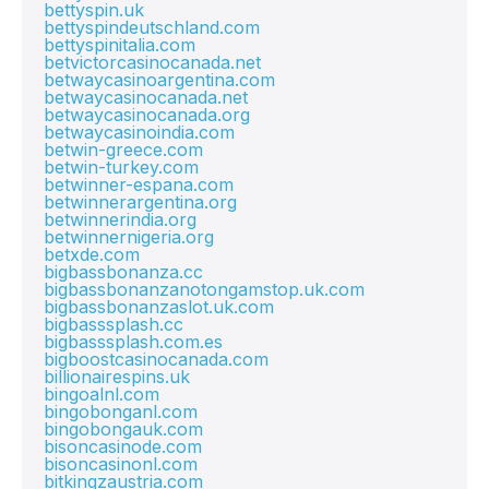
bettyspin.uk
bettyspindeutschland.com
bettyspinitalia.com
betvictorcasinocanada.net
betwaycasinoargentina.com
betwaycasinocanada.net
betwaycasinocanada.org
betwaycasinoindia.com
betwin-greece.com
betwin-turkey.com
betwinner-espana.com
betwinnerargentina.org
betwinnerindia.org
betwinnernigeria.org
betxde.com
bigbassbonanza.cc
bigbassbonanzanotongamstop.uk.com
bigbassbonanzaslot.uk.com
bigbasssplash.cc
bigbasssplash.com.es
bigboostcasinocanada.com
billionairespins.uk
bingoalnl.com
bingobonganl.com
bingobongauk.com
bisoncasinode.com
bisoncasinonl.com
bitkingzaustria.com