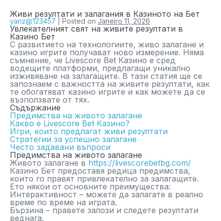
Живи резултати и залагания в Казиното на Бет
yanz@123457
|
Posted on
Janeiro 11, 2026
Увлекателният свят на живите резултати в
Казино Бет
С развитието на технологиите,
живо залагане
и
казино игрите получават ново измерение. Няма
съмнение, че
Livescore Bet Казино
е сред
водещите платформи, предлагащи уникално
изживяване на залагащите. В тази статия ще се
запознаем с важността на живите резултати, как
те обогатяват казино игрите и как можете да се
възползвате от тях.
Съдържание
Предимства на живото залагане
Какво е Livescore Bet Казино?
Игри, които предлагат живи резултати
Стратегии за успешно залагане
Често задавани въпроси
Предимства на живото залагане
Живото залагане
в
https://livescorebetbg.com/
Казино Бет предоставя редица предимства,
които го правят привлекателно за залагащите.
Ето някои от основните преимущества:
Интерактивност – можете да залагате в реално
време по време на играта.
Бързина – правете залози и следете резултати
веднага.