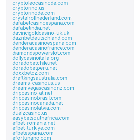
cryptoleocasinode.com
cryptorino.us
cryptorinode.com
crystalrollnederland.com
dafabetcasinoespana.com
dafabetindia.net
davincigoldcasino-uk.uk
daznbetdeutschland.com
denderacasinoespana.com
denderacasinofrance.com
diamondspowerslot.com
dollycasinoitalia.org
doradobetchile.net
doradobetperu.net
doxxbetcz.com
draftkingsaustralia.com
dreams-casinous.us
dreamvegascasinonz.com
dripcasino-at.net
dripcasinobrasil.com
dripcasinocanada.net
dripcasinolatvia.com
duelzcasino.us
easybetsouthafrica.com
efbet-romania.net
efbet-turkiye.com
efbetespana.com
efortunano.com