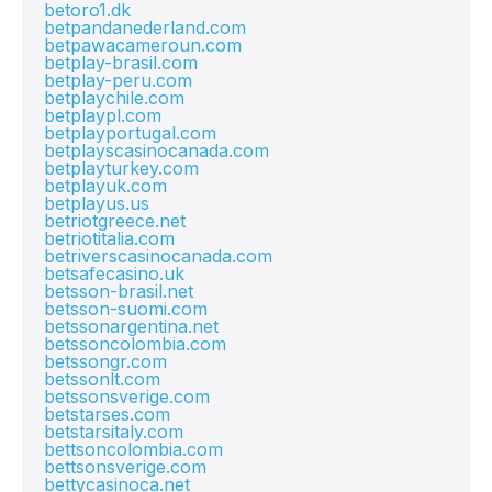
betoro1.dk
betpandanederland.com
betpawacameroun.com
betplay-brasil.com
betplay-peru.com
betplaychile.com
betplaypl.com
betplayportugal.com
betplayscasinocanada.com
betplayturkey.com
betplayuk.com
betplayus.us
betriotgreece.net
betriotitalia.com
betriverscasinocanada.com
betsafecasino.uk
betsson-brasil.net
betsson-suomi.com
betssonargentina.net
betssoncolombia.com
betssongr.com
betssonlt.com
betssonsverige.com
betstarses.com
betstarsitaly.com
bettsoncolombia.com
bettsonsverige.com
bettycasinoca.net