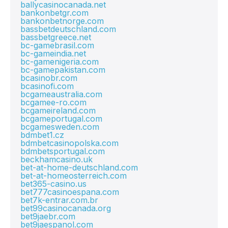
ballycasinocanada.net
bankonbetgr.com
bankonbetnorge.com
bassbetdeutschland.com
bassbetgreece.net
bc-gamebrasil.com
bc-gameindia.net
bc-gamenigeria.com
bc-gamepakistan.com
bcasinobr.com
bcasinofi.com
bcgameaustralia.com
bcgamee-ro.com
bcgameireland.com
bcgameportugal.com
bcgamesweden.com
bdmbet1.cz
bdmbetcasinopolska.com
bdmbetsportugal.com
beckhamcasino.uk
bet-at-home-deutschland.com
bet-at-homeosterreich.com
bet365-casino.us
bet777casinoespana.com
bet7k-entrar.com.br
bet99casinocanada.org
bet9jaebr.com
bet9jaespanol.com