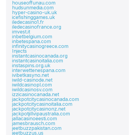
houseoffunau.com
hudsunmedia.com
hyper-casino-uk.uk
icefishinggames.uk
iledecasino1.fr
iledecasinofrance.org
imvest.it
inbetbelgium.com
inbetespana.com
infinitycasinogreece.com
Injects
instantcasinocanada.org
instantcasinoitalia.com
instaspins.org.uk
interwettenespana.com
ivibetkasyno.net
iwild-casinode.net
iwildcasinopl.com
iwildcasinosv.com
izzicasinocanada.net
jackpotcitycasinocanada.com
jackpotcitycasinoitalia.com
jackpotcitycasinonz.net
jackpotjillvipaustralia.com
jallacasinoeesti.com
jamesbrausch.com
jeetbuzzpakistan.com
jeetbuzzus.us