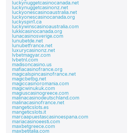
luckynuggetcasinocanada.net
luckynuggetcasinonz.net
luckyonescasinoaustralia.net
luckyonescasinocanada.org
luckyspin1.ca
luckywinscasinoaustralia.com
lukkicasinocanada.org
lunacasinosverige.com
lunubetde.net
lunubetfrance.net
luxurycasinonz.net
lvbetmagyar.com
lvbetnl.com
madisoncasino.us
mafiacasinofrance.org
magicalspincasinofrance.net
magicbetbg.net
magiccasinoromania.com
magicwinukuk.com
magiuscasinogreece.com
malinacasinodeutschland.com
malinacasinofrance.net
mangeticslots.es
mangeticslots.it
marcaapuestascasinoespana.com
mariacasinoeesti.com
maxbetgreece.com
maxbetitalia.com