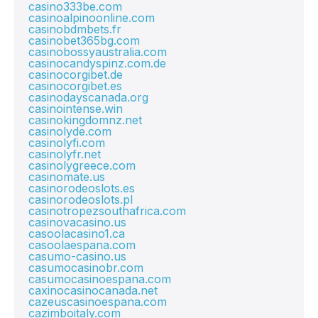
casino333be.com
casinoalpinoonline.com
casinobdmbets.fr
casinobet365bg.com
casinobossyaustralia.com
casinocandyspinz.com.de
casinocorgibet.de
casinocorgibet.es
casinodayscanada.org
casinointense.win
casinokingdomnz.net
casinolyde.com
casinolyfi.com
casinolyfr.net
casinolygreece.com
casinomate.us
casinorodeoslots.es
casinorodeoslots.pl
casinotropezsouthafrica.com
casinovacasino.us
casoolacasino1.ca
casoolaespana.com
casumo-casino.us
casumocasinobr.com
casumocasinoespana.com
caxinocasinocanada.net
cazeuscasinoespana.com
cazimboitaly.com