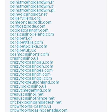
coinstrikeholdandwin.fr
coinstrikeholdandwin.it
coinstrikeholdandwin.pl
coinvolcanoslot.net
colliervillehs.org
comeoncasinodk.com
conticazinode.com
coolcatcasinofr.com
coralcasinoireland.com
corgibet1.gr
corgibetitalia.com
corgibetpolska.com
corgibetuk.uk
cosmocasinonz.com
crashcasino.us
crazyfoxcasinoau.com
crazyfoxcasinoch.com
crazyfoxcasinoes.com
crazyfoxcasinofi.com
crazyfoxcasinopl.com
crazyfoxdeutschland.com
crazyluckcasino.us
crazytimegaming.com
cresuscasino1.net
cresuscasinofrance.net
crickexloginbangladesh.net
crowncoins-casino.us
crowncoinscasinocanada.com