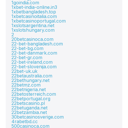
1goindia.com
1xbet-india-online.in3
1xbetbangladesh.top
1xbetcasinoitalia.com
1xbetcasinoportugal.com
1xslotsargentina.net
1xslotshungary.com
2
20betcasinoca.com
22-bet-bangladesh.com
22-bet-bg.com
22-bet-danmark.com
22-bet-gr.com
22-bet-ireland.com
22-bet-slovenija.com
22bet-uk.uk
22betaustralia.com
22bethungary.net
22betmz.com
22betnigeria.net
22betosterreich.com
22betportugal.org
22betscasino.pl
22betuganda.net
22betzambia.net
30betcasinosverige.com
4rabetbd.cc
500casinoca.com