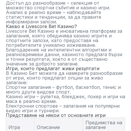
Достъп до разнообразие – селекция от
множество спортни събития и казино игри.
Анализ в реално време – наблюдавайте
статистики и тенденции, за да правите
информирани залози.
Какво е Livescore Bet Казино?
Livescore Bet Казино
е иновативна платформа за
залагания, която обединява казино игрите и
спортните залози, като предоставя на
потребителите уникално изживяване.
Благодарение на интелигентни алгоритми и
реалновремеви данни,
казиното
предлага бързи
и точни резултати, което е от съществено
значение за доброто залагане.
Игри, които предлагат живи резултати
В Казино Бет можете да намерите разнообразие
от игри, които предлагат опции за живо
залагане:
Спортни залагания
– футбол, баскетбол, тенис и
много други видове спорт.
Казино игри
– рулетка, блекджек, покер и игри на
маса в реално време.
Електронни спортове
– залагания на популярни
видео игри и турнири.
Представяне на някои от основните игри
Предимства на
Игра
Описание
залагане