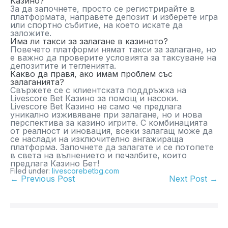
Казино?
За да започнете, просто се регистрирайте в
платформата, направете депозит и изберете игра
или спортно събитие, на което искате да
заложите.
Има ли такси за залагане в казиното?
Повечето платформи нямат такси за залагане, но
е важно да проверите условията за таксуване на
депозитите и тегленията.
Какво да правя, ако имам проблем със
залаганията?
Свържете се с клиентската поддръжка на
Livescore Bet Казино
за помощ и насоки.
Livescore Bet Казино
не само че предлага
уникално изживяване при залагане, но и нова
перспектива за казино игрите. С комбинацията
от реалност и иновация, всеки залагащ може да
се наслади на изключително ангажираща
платформа. Започнете да залагате и се потопете
в света на вълнението и печалбите, които
предлага Казино Бет!
Filed under:
livescorebetbg.com
← Previous Post
Next Post →