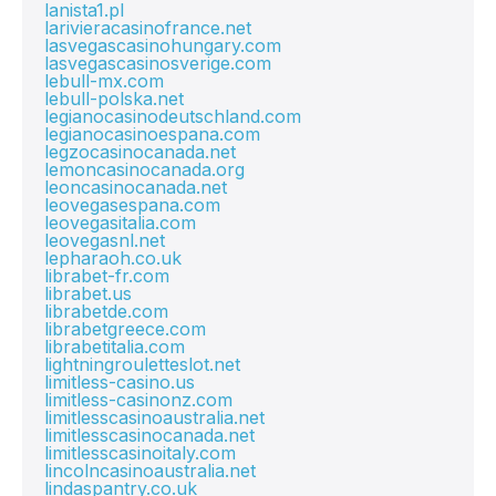
lanista1.pl
larivieracasinofrance.net
lasvegascasinohungary.com
lasvegascasinosverige.com
lebull-mx.com
lebull-polska.net
legianocasinodeutschland.com
legianocasinoespana.com
legzocasinocanada.net
lemoncasinocanada.org
leoncasinocanada.net
leovegasespana.com
leovegasitalia.com
leovegasnl.net
lepharaoh.co.uk
librabet-fr.com
librabet.us
librabetde.com
librabetgreece.com
librabetitalia.com
lightningrouletteslot.net
limitless-casino.us
limitless-casinonz.com
limitlesscasinoaustralia.net
limitlesscasinocanada.net
limitlesscasinoitaly.com
lincolncasinoaustralia.net
lindaspantry.co.uk