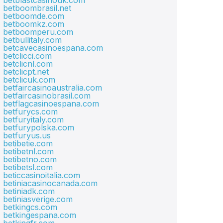
betblastcasinouk.com
betboombrasil.net
betboomde.com
betboomkz.com
betboomperu.com
betbullitaly.com
betcavecasinoespana.com
betclicci.com
betclicnl.com
betclicpt.net
betclicuk.com
betfaircasinoaustralia.com
betfaircasinobrasil.com
betflagcasinoespana.com
betfurycs.com
betfuryitaly.com
betfurypolska.com
betfuryus.us
betibetie.com
betibetnl.com
betibetno.com
betibetsl.com
beticcasinoitalia.com
betiniacasinocanada.com
betiniadk.com
betiniasverige.com
betkingcs.com
betkingespana.com