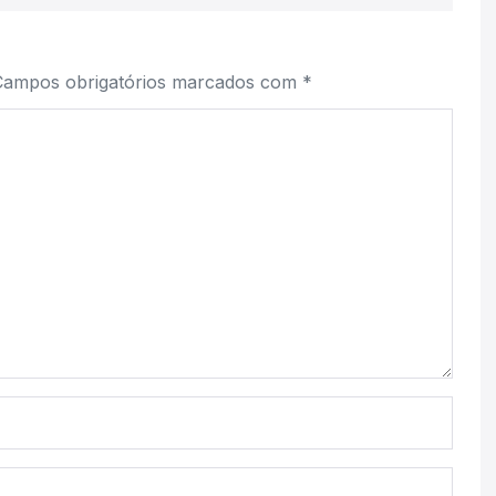
Campos obrigatórios marcados com
*