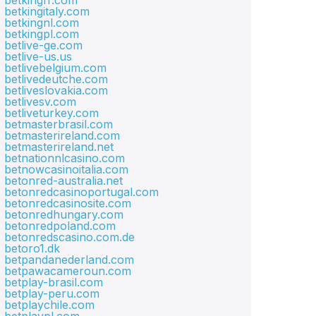
betkingfr.com
betkingitaly.com
betkingnl.com
betkingpl.com
betlive-ge.com
betlive-us.us
betlivebelgium.com
betlivedeutche.com
betliveslovakia.com
betlivesv.com
betliveturkey.com
betmasterbrasil.com
betmasterireland.com
betmasterireland.net
betnationnlcasino.com
betnowcasinoitalia.com
betonred-australia.net
betonredcasinoportugal.com
betonredcasinosite.com
betonredhungary.com
betonredpoland.com
betonredscasino.com.de
betoro1.dk
betpandanederland.com
betpawacameroun.com
betplay-brasil.com
betplay-peru.com
betplaychile.com