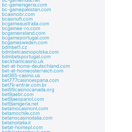
bc-gameindia.net
bc-gamenigeria.com
bc-gamepakistan.com
bcasinobr.com
bcasinofi.com
bcgameaustralia.com
bcgamee-ro.com
bcgameireland.com
bcgameportugal.com
bcgamesweden.com
bdmbet1.cz
bdmbetcasinopolska.com
bdmbetsportugal.com
beckhamcasino.uk
bet-at-home-deutschland.com
bet-at-homeosterreich.com
bet365-casino.us
bet777casinoespana.com
bet7k-entrar.com.br
bet99casinocanada.org
bet9jaebr.com
bet9jaespanol.com
bet9janigeria.net
betamocasinonl.com
betamochile.com
betanocasinoitalia.com
betanoitalia.it
betat-homepl.com