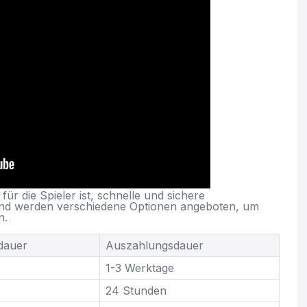
 für die Spieler ist, schnelle und sichere
nd werden verschiedene Optionen angeboten, um
n.
dauer
Auszahlungsdauer
1-3 Werktage
24 Stunden