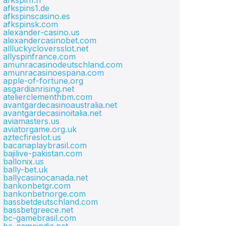
afkspin1.fr
afkspins1.de
afkspinscasino.es
afkspinsk.com
alexander-casino.us
alexandercasinobet.com
allluckycloversslot.net
allyspinfrance.com
amunracasinodeutschland.com
amunracasinoespana.com
apple-of-fortune.org
asgardianrising.net
atelierclementhbm.com
avantgardecasinoaustralia.net
avantgardecasinoitalia.net
aviamasters.us
aviatorgame.org.uk
aztecfireslot.us
bacanaplaybrasil.com
bajilive-pakistan.com
ballonix.us
bally-bet.uk
ballycasinocanada.net
bankonbetgr.com
bankonbetnorge.com
bassbetdeutschland.com
bassbetgreece.net
bc-gamebrasil.com