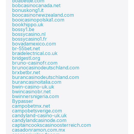
boabetde.com
bobcasinocanada.net
bonuskong1.it
boocasinonewzealand.com
booicasinopolska1.com
bookhippo.uk
bossy1.be
bossycasino.nl
bossycasino1.fr
bovadamexico.com
br-55bet.net
braidelectrical.co.uk
bridgestl.org
bruno-casinofr.com
brunocasinodeutschland.com
brxbetbr.net
burancasinodeutschland.com
burancasinoitalia.com
bwin-casino-uk.uk
bwincasinobr.net
bwinnersnigeria.com
Bypasser
campobetmx.net
campobetsverige.com
candyland-casino-uk.uk
candylandcasinode.com
captaincookscasinoosterreich.com
casadonramon.com.mx