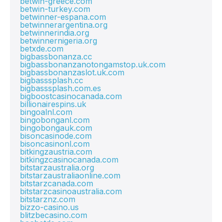
betwin-greece.com
betwin-turkey.com
betwinner-espana.com
betwinnerargentina.org
betwinnerindia.org
betwinnernigeria.org
betxde.com
bigbassbonanza.cc
bigbassbonanzanotongamstop.uk.com
bigbassbonanzaslot.uk.com
bigbasssplash.cc
bigbasssplash.com.es
bigboostcasinocanada.com
billionairespins.uk
bingoalnl.com
bingobonganl.com
bingobongauk.com
bisoncasinode.com
bisoncasinonl.com
bitkingzaustria.com
bitkingzcasinocanada.com
bitstarzaustralia.org
bitstarzaustraliaonline.com
bitstarzcanada.com
bitstarzcasinoaustralia.com
bitstarznz.com
bizzo-casino.us
blitzbecasino.com