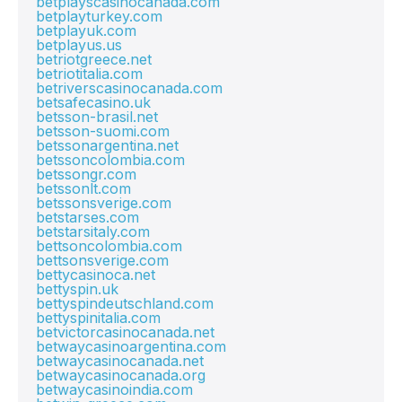
betplayscasinocanada.com
betplayturkey.com
betplayuk.com
betplayus.us
betriotgreece.net
betriotitalia.com
betriverscasinocanada.com
betsafecasino.uk
betsson-brasil.net
betsson-suomi.com
betssonargentina.net
betssoncolombia.com
betssongr.com
betssonlt.com
betssonsverige.com
betstarses.com
betstarsitaly.com
bettsoncolombia.com
bettsonsverige.com
bettycasinoca.net
bettyspin.uk
bettyspindeutschland.com
bettyspinitalia.com
betvictorcasinocanada.net
betwaycasinoargentina.com
betwaycasinocanada.net
betwaycasinocanada.org
betwaycasinoindia.com