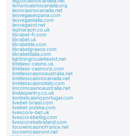
legzocasinocanada.net
lemoncasinocanada.org
leoncasinocanada.net
leovegasespana.com
leovegasitalia.com
leovegasnl.net
lepharaoh.co.uk
librabet-fr.com
librabet.us
librabetde.com
librabetgreece.com
librabetitalia.com
lightningrouletteslot.net
limitless-casino.us
limitless-casinonz.com
limitlesscasinoaustralia.net
limitlesscasinocanada.net
limitlesscasinoitaly.com
lincolncasinoaustralia.net
lindaspantry.co.uk
lionbetcasinoportugal.com
livebet-brasil.com
livebet-polska.com
livescore-bet.uk
livescorebetbg.com
livescorebetireland.com
locowincasinofrance.net
locowincasinonl.net