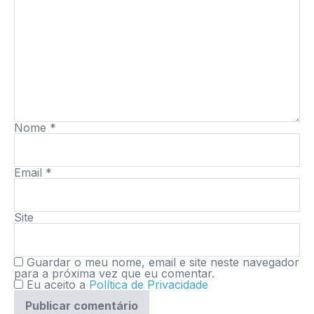
Nome
*
Email
*
Site
Guardar o meu nome, email e site neste navegador
para a próxima vez que eu comentar.
Eu aceito a
Política de Privacidade