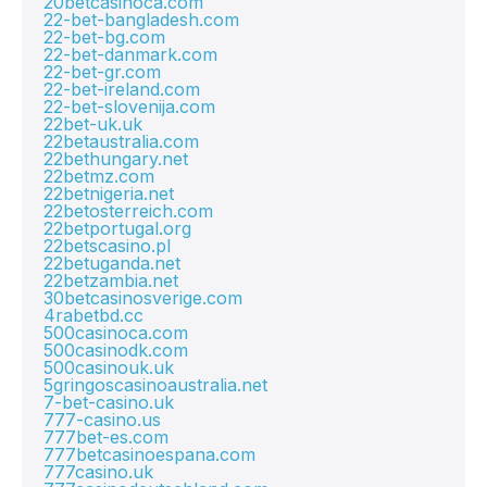
20betcasinoca.com
22-bet-bangladesh.com
22-bet-bg.com
22-bet-danmark.com
22-bet-gr.com
22-bet-ireland.com
22-bet-slovenija.com
22bet-uk.uk
22betaustralia.com
22bethungary.net
22betmz.com
22betnigeria.net
22betosterreich.com
22betportugal.org
22betscasino.pl
22betuganda.net
22betzambia.net
30betcasinosverige.com
4rabetbd.cc
500casinoca.com
500casinodk.com
500casinouk.uk
5gringoscasinoaustralia.net
7-bet-casino.uk
777-casino.us
777bet-es.com
777betcasinoespana.com
777casino.uk