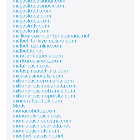
megaslotcasinoar.com
megaslotcasinosv.com
megaslotch.com
megaslotcz.com
megaslotes.com
megaslotlv.com
megaslotnl.com
meilleurcasinoenlignecanada.net
melbet-turkiye-casino.com
melbet-uzonline.com
melbetde.net
meridianbetperu.com
merkurcasinocz.com
metal-casino.us
metaspinsaustralia.com
midascasinoitalia.com
millioncasinoromania.com
millionercasinocanada.com
millionercasinofrance.com
millionercasinopolska.com
minecraftslot.uk.com
Mods
monacobetcz.com
monopoly-casino.uk
monrocasinoaustria.com
monrocasinocanada.net
monrocasinolv.com
mostbet-azcasino.net