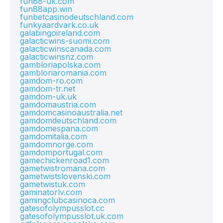
fun88-uk.com
fun88app.win
funbetcasinodeutschland.com
funkyaardvark.co.uk
galabingoireland.com
galacticwins-suomi.com
galacticwinscanada.com
galacticwinsnz.com
gambloriapolska.com
gambloriaromania.com
gamdom-ro.com
gamdom-tr.net
gamdom-uk.uk
gamdomaustria.com
gamdomcasinoaustralia.net
gamdomdeutschland.com
gamdomespana.com
gamdomitalia.com
gamdomnorge.com
gamdomportugal.com
gamechickenroad1.com
gametwistromana.com
gametwistslovenski.com
gametwistuk.com
gaminatorlv.com
gamingclubcasinoca.com
gatesofolympusslot.cc
gatesofolympusslot.uk.com