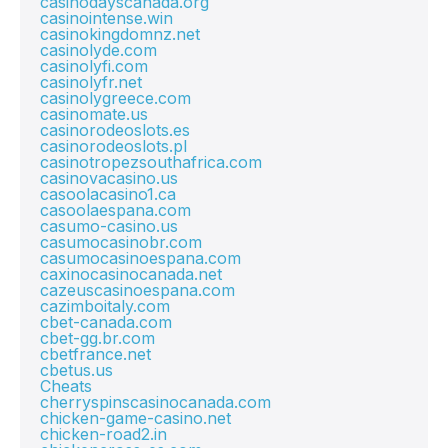
casinodayscanada.org
casinointense.win
casinokingdomnz.net
casinolyde.com
casinolyfi.com
casinolyfr.net
casinolygreece.com
casinomate.us
casinorodeoslots.es
casinorodeoslots.pl
casinotropezsouthafrica.com
casinovacasino.us
casoolacasino1.ca
casoolaespana.com
casumo-casino.us
casumocasinobr.com
casumocasinoespana.com
caxinocasinocanada.net
cazeuscasinoespana.com
cazimboitaly.com
cbet-canada.com
cbet-gg.br.com
cbetfrance.net
cbetus.us
Cheats
cherryspinscasinocanada.com
chicken-game-casino.net
chicken-road2.in