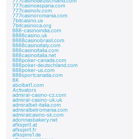
777casinodeutschland.com
777casinoespana.com
777casinolv.com
777casinoromania.com
7bitcasino.us
7bitcasinoca.org
888-casinoindia.com
8888casino.uk
8888casinobrasil.com
8888casinoitaly.com
888casinoitalia.com
888casinoitalia.net
888poker-canada.com
888poker-deutschland.com
888poker-us.com
888sportcanada.com
8K
abolbet1.com
Activators
admiral-casino-cz.com
admiral-casino-uk.uk
admiralbet-italia.com
admiralbetromania.com
admiralcasino-sk.com
adonnasbakery.net
afkspin1.at
afkspin1.fr
afkspins1.de