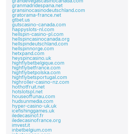
grandevegascasinocanada.com
granmadridespana.net
gransinocasinodeutschland.com
gratorama-france.net
gtbet.us
gutscasino-canada.com
happyslots-nl.com
hellspin-casino-pl.com
hellspincasinocanada.org
hellspindeutschland.com
hellspinnorge.com
hetxpand.com
heyspincasino.uk
highflybetbelgique.com
highflybetfrance.com
highflybetpolska.com
highflybetsportugal.com
highroller-casino-nz.com
hothotfruit.net
hotslotspl.net
houseoffunau.com
hudsunmedia.com
hyper-casino-uk.uk
icefishinggames.uk
iledecasino1.fr
iledecasinofrance.org
imvest.it
inbetbelgium.com