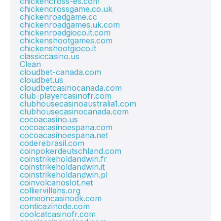
chickencross-es.com
chickencrossgame.co.uk
chickenroadgame.cc
chickenroadgames.uk.com
chickenroadgioco.it.com
chickenshootgames.com
chickenshootgioco.it
classiccasino.us
Clean
cloudbet-canada.com
cloudbet.us
cloudbetcasinocanada.com
club-playercasinofr.com
clubhousecasinoaustralia1.com
clubhousecasinocanada.com
cocoacasino.us
cocoacasinoespana.com
cocoacasinoespana.net
coderebrasil.com
coinpokerdeutschland.com
coinstrikeholdandwin.fr
coinstrikeholdandwin.it
coinstrikeholdandwin.pl
coinvolcanoslot.net
colliervillehs.org
comeoncasinodk.com
conticazinode.com
coolcatcasinofr.com