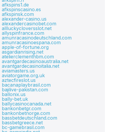
afkspin1.fr
afkspins1.de
afkspinscasino.es
afkspinsk.com
alexander-casino.us
alexandercasinobet.com
allluckycloversslot.net
allyspinfrance.com
amunracasinodeutschland.com
amunracasinoespana.com
apple-of-fortune.org
asgardianrising.net
atelierclementhbm.com
avantgardecasinoaustralia.net
avantgardecasinoitalia.net
aviamasters.us
aviatorgame.org.uk
aztecfireslot.us
bacanaplaybrasil.com
bajilive-pakistan.com
ballonix.us
bally-bet.uk
ballycasinocanada.net
bankonbetgr.com
bankonbetnorge.com
bassbetdeutschland.com
bassbetgreece.net
bc-gamebrasil.com