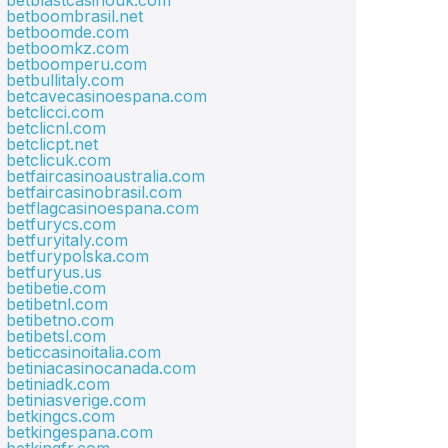
betblastcasinouk.com
betboombrasil.net
betboomde.com
betboomkz.com
betboomperu.com
betbullitaly.com
betcavecasinoespana.com
betclicci.com
betclicnl.com
betclicpt.net
betclicuk.com
betfaircasinoaustralia.com
betfaircasinobrasil.com
betflagcasinoespana.com
betfurycs.com
betfuryitaly.com
betfurypolska.com
betfuryus.us
betibetie.com
betibetnl.com
betibetno.com
betibetsl.com
beticcasinoitalia.com
betiniacasinocanada.com
betiniadk.com
betiniasverige.com
betkingcs.com
betkingespana.com