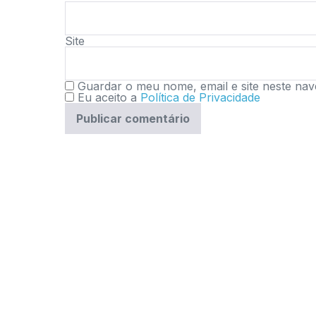
Site
Guardar o meu nome, email e site neste na
Eu aceito a
Política de Privacidade