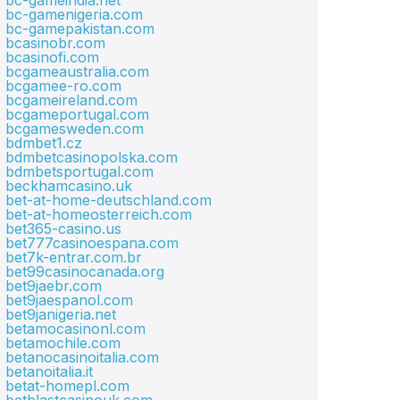
bc-gameindia.net
bc-gamenigeria.com
bc-gamepakistan.com
bcasinobr.com
bcasinofi.com
bcgameaustralia.com
bcgamee-ro.com
bcgameireland.com
bcgameportugal.com
bcgamesweden.com
bdmbet1.cz
bdmbetcasinopolska.com
bdmbetsportugal.com
beckhamcasino.uk
bet-at-home-deutschland.com
bet-at-homeosterreich.com
bet365-casino.us
bet777casinoespana.com
bet7k-entrar.com.br
bet99casinocanada.org
bet9jaebr.com
bet9jaespanol.com
bet9janigeria.net
betamocasinonl.com
betamochile.com
betanocasinoitalia.com
betanoitalia.it
betat-homepl.com