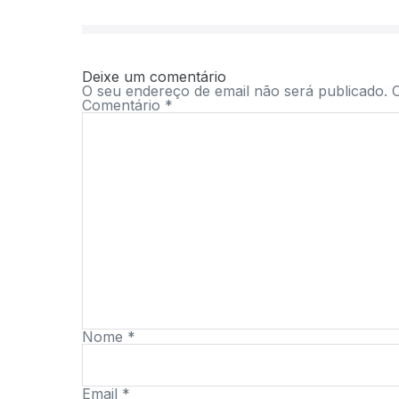
Deixe um comentário
O seu endereço de email não será publicado.
Comentário
*
Nome
*
Email
*