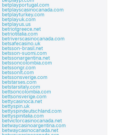
betplaypl.com
betplayportugal.com
betplayscasinocanada.com
betplayturkey.com
betplayuk.com
betplayus.us
betriotgreece.net
betriotitalia.com
betriverscasinocanada.com
betsafecasino.uk
betsson-brasil.net
betsson-suomi.com
betssonargentina.net
betssoncolombia.com
betssongr.com
betssonlt.com
betssonsverige.com
betstarses.com
betstarsitaly.com
bettsoncolombia.com
bettsonsverige.com
bettycasinoca.net
bettyspin.uk
bettyspindeutschland.com
bettyspinitalia.com
betvictorcasinocanada.net
betwaycasinoargentina.com
betwaycasinocanada.net