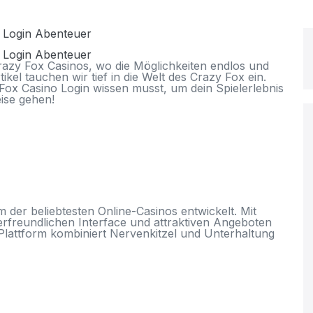
 Login Abenteuer
 Login Abenteuer
razy Fox Casinos
, wo die Möglichkeiten endlos und
ikel tauchen wir tief in die Welt des Crazy Fox ein.
Fox Casino Login
wissen musst, um dein Spielerlebnis
ise gehen!
m der beliebtesten Online-Casinos entwickelt. Mit
zerfreundlichen Interface und attraktiven Angeboten
 Plattform kombiniert Nervenkitzel und Unterhaltung