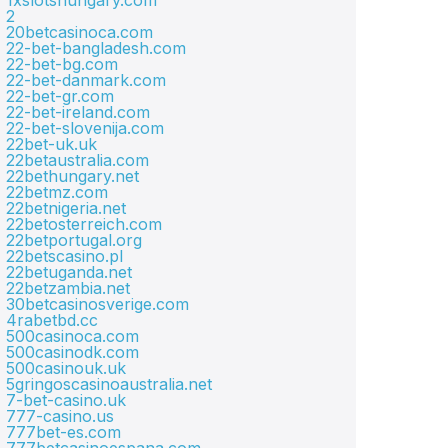
1xslotshungary.com
2
20betcasinoca.com
22-bet-bangladesh.com
22-bet-bg.com
22-bet-danmark.com
22-bet-gr.com
22-bet-ireland.com
22-bet-slovenija.com
22bet-uk.uk
22betaustralia.com
22bethungary.net
22betmz.com
22betnigeria.net
22betosterreich.com
22betportugal.org
22betscasino.pl
22betuganda.net
22betzambia.net
30betcasinosverige.com
4rabetbd.cc
500casinoca.com
500casinodk.com
500casinouk.uk
5gringoscasinoaustralia.net
7-bet-casino.uk
777-casino.us
777bet-es.com