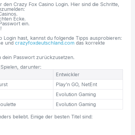
er den
Crazy Fox Casino Login
. Hier sind die Schritte,
anzumelden:
Casinos.
chten Ecke.
Passwort ein.
!
o Login
hast, kannst du folgende Tipps ausprobieren:
sse und
crazyfoxdeutschland.com
das korrekte
m dein Passwort zurückzusetzen.
Spielen, darunter:
Entwickler
urst
Play’n GO, NetEnt
Evolution Gaming
Roulette
Evolution Gaming
ers beliebt. Einige der besten Titel sind: