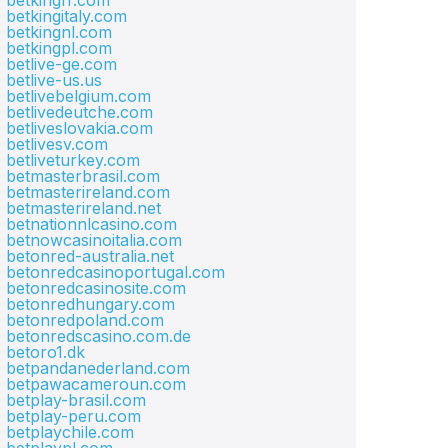
betkingfr.com
betkingitaly.com
betkingnl.com
betkingpl.com
betlive-ge.com
betlive-us.us
betlivebelgium.com
betlivedeutche.com
betliveslovakia.com
betlivesv.com
betliveturkey.com
betmasterbrasil.com
betmasterireland.com
betmasterireland.net
betnationnlcasino.com
betnowcasinoitalia.com
betonred-australia.net
betonredcasinoportugal.com
betonredcasinosite.com
betonredhungary.com
betonredpoland.com
betonredscasino.com.de
betoro1.dk
betpandanederland.com
betpawacameroun.com
betplay-brasil.com
betplay-peru.com
betplaychile.com