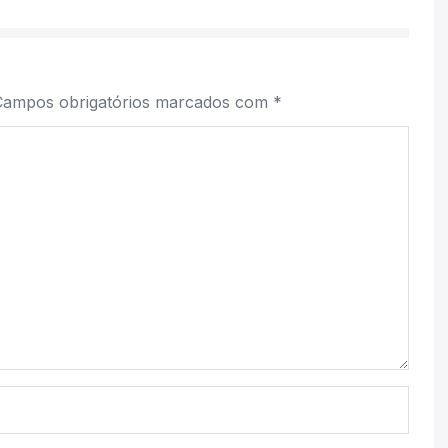
Campos obrigatórios marcados com
*