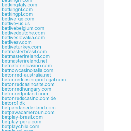
betkingfr.com
betkingitaly.com
betkingnl.com
betkingpl.com
betlive-ge.com
betlive-us.us
betlivebelgium.com
betlivedeutche.com
betliveslovakia.com
betlivesv.com
betliveturkey.com
betmasterbrasil.com
betmasterireland.com
betmasterireland.net
betnationnlcasino.com
betnowcasinoitalia.com
betonred-australia.net
betonredcasinoportugal.com
betonredcasinosite.com
betonredhungary.com
betonredpoland.com
betonredscasino.com.de
betoro1.dk
betpandanederland.com
betpawacameroun.com
betplay-brasil.com
betplay-peru.com
betplaychile.com