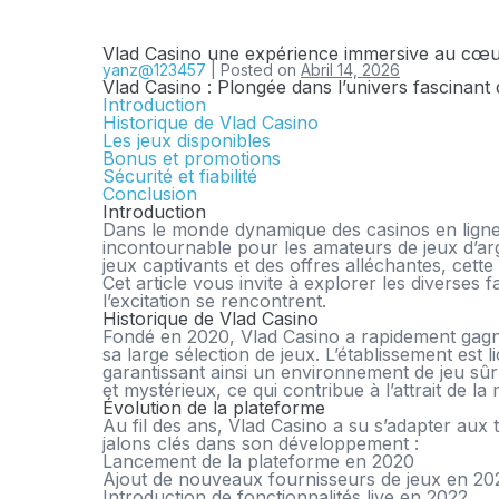
Vlad Casino une expérience immersive au cœu
yanz@123457
|
Posted on
Abril 14, 2026
Vlad Casino : Plongée dans l’univers fascinant 
Introduction
Historique de Vlad Casino
Les jeux disponibles
Bonus et promotions
Sécurité et fiabilité
Conclusion
Introduction
Dans le monde dynamique des casinos en lign
incontournable pour les amateurs de jeux d’arg
jeux captivants et des offres alléchantes, cett
Cet article vous invite à explorer les diverses 
l’excitation se rencontrent.
Historique de Vlad Casino
Fondé en 2020,
Vlad Casino
a rapidement gagn
sa large sélection de jeux. L’établissement est 
garantissant ainsi un environnement de jeu sûr
et mystérieux, ce qui contribue à l’attrait de la
Évolution de la plateforme
Au fil des ans, Vlad Casino a su s’adapter aux
jalons clés dans son développement :
Lancement de la plateforme en 2020
Ajout de nouveaux fournisseurs de jeux en 20
Introduction de fonctionnalités live en 2022