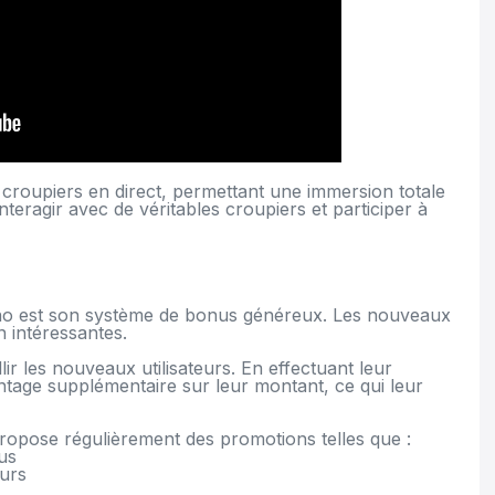
 croupiers en direct, permettant une immersion totale
nteragir avec de véritables croupiers et participer à
sino est son système de bonus généreux. Les nouveaux
n intéressantes.
r les nouveaux utilisateurs. En effectuant leur
ntage supplémentaire sur leur montant, ce qui leur
ropose régulièrement des promotions telles que :
us
eurs