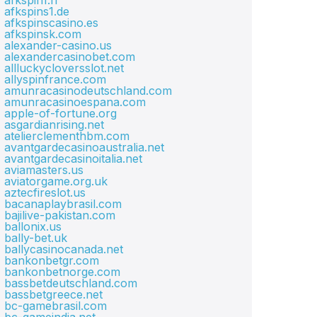
afkspin1.fr
afkspins1.de
afkspinscasino.es
afkspinsk.com
alexander-casino.us
alexandercasinobet.com
allluckycloversslot.net
allyspinfrance.com
amunracasinodeutschland.com
amunracasinoespana.com
apple-of-fortune.org
asgardianrising.net
atelierclementhbm.com
avantgardecasinoaustralia.net
avantgardecasinoitalia.net
aviamasters.us
aviatorgame.org.uk
aztecfireslot.us
bacanaplaybrasil.com
bajilive-pakistan.com
ballonix.us
bally-bet.uk
ballycasinocanada.net
bankonbetgr.com
bankonbetnorge.com
bassbetdeutschland.com
bassbetgreece.net
bc-gamebrasil.com