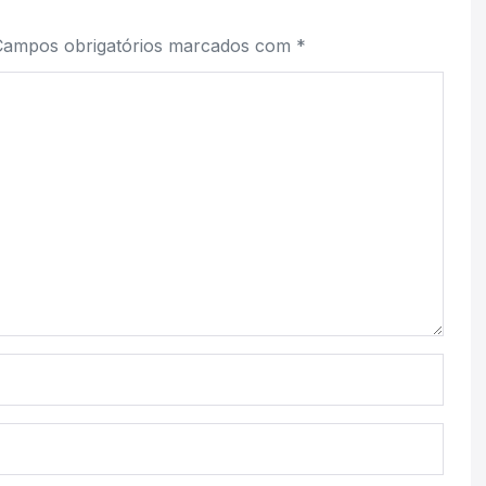
Campos obrigatórios marcados com
*