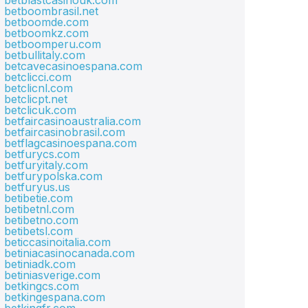
betblastcasinouk.com
betboombrasil.net
betboomde.com
betboomkz.com
betboomperu.com
betbullitaly.com
betcavecasinoespana.com
betclicci.com
betclicnl.com
betclicpt.net
betclicuk.com
betfaircasinoaustralia.com
betfaircasinobrasil.com
betflagcasinoespana.com
betfurycs.com
betfuryitaly.com
betfurypolska.com
betfuryus.us
betibetie.com
betibetnl.com
betibetno.com
betibetsl.com
beticcasinoitalia.com
betiniacasinocanada.com
betiniadk.com
betiniasverige.com
betkingcs.com
betkingespana.com