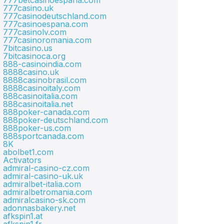
777betcasinoespana.com
777casino.uk
777casinodeutschland.com
777casinoespana.com
777casinolv.com
777casinoromania.com
7bitcasino.us
7bitcasinoca.org
888-casinoindia.com
8888casino.uk
8888casinobrasil.com
8888casinoitaly.com
888casinoitalia.com
888casinoitalia.net
888poker-canada.com
888poker-deutschland.com
888poker-us.com
888sportcanada.com
8K
abolbet1.com
Activators
admiral-casino-cz.com
admiral-casino-uk.uk
admiralbet-italia.com
admiralbetromania.com
admiralcasino-sk.com
adonnasbakery.net
afkspin1.at