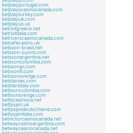
betplaypl.com
betplayportugal.com
betplayscasinocanada.com
betplayturkey.com
betplayuk.com
betplayus.us
betriotgreece.net
betriotitalia.com
betriverscasinocanada.com
betsafecasino.uk
betsson-brasil.net
betsson-suomi.com
betssonargentina.net
betssoncolombia.com
betssongr.com
betssonlt.com
betssonsverige.com
betstarses.com
betstarsitaly.com
bettsoncolombia.com
bettsonsverige.com
bettycasinoca.net
bettyspin.uk
bettyspindeutschland.com
bettyspinitalia.com
betvictorcasinocanada.net
betwaycasinoargentina.com
betwaycasinocanada.net