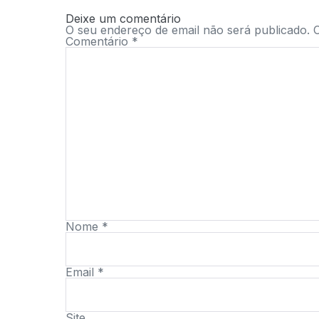
Deixe um comentário
O seu endereço de email não será publicado.
Comentário
*
Nome
*
Email
*
Site