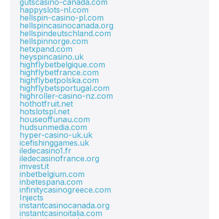
gutscasino-canada.com
happyslots-nl.com
hellspin-casino-pl.com
hellspincasinocanada.org
hellspindeutschland.com
hellspinnorge.com
hetxpand.com
heyspincasino.uk
highflybetbelgique.com
highflybetfrance.com
highflybetpolska.com
highflybetsportugal.com
highroller-casino-nz.com
hothotfruit.net
hotslotspl.net
houseoffunau.com
hudsunmedia.com
hyper-casino-uk.uk
icefishinggames.uk
iledecasino1.fr
iledecasinofrance.org
imvest.it
inbetbelgium.com
inbetespana.com
infinitycasinogreece.com
Injects
instantcasinocanada.org
instantcasinoitalia.com