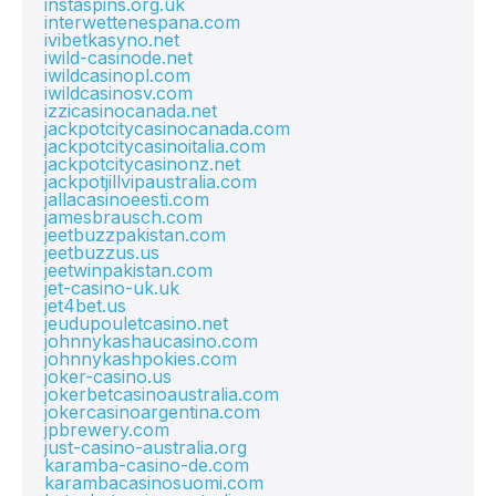
instaspins.org.uk
interwettenespana.com
ivibetkasyno.net
iwild-casinode.net
iwildcasinopl.com
iwildcasinosv.com
izzicasinocanada.net
jackpotcitycasinocanada.com
jackpotcitycasinoitalia.com
jackpotcitycasinonz.net
jackpotjillvipaustralia.com
jallacasinoeesti.com
jamesbrausch.com
jeetbuzzpakistan.com
jeetbuzzus.us
jeetwinpakistan.com
jet-casino-uk.uk
jet4bet.us
jeudupouletcasino.net
johnnykashaucasino.com
johnnykashpokies.com
joker-casino.us
jokerbetcasinoaustralia.com
jokercasinoargentina.com
jpbrewery.com
just-casino-australia.org
karamba-casino-de.com
karambacasinosuomi.com