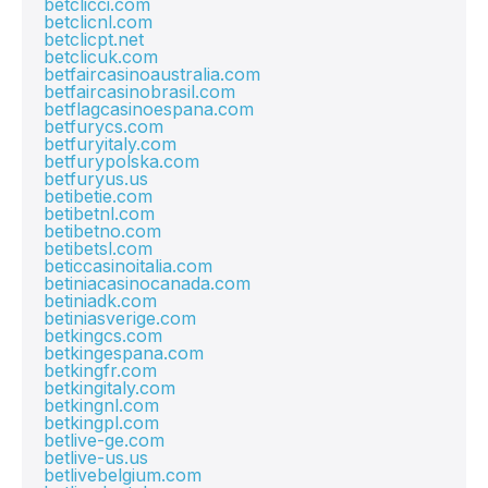
betclicci.com
betclicnl.com
betclicpt.net
betclicuk.com
betfaircasinoaustralia.com
betfaircasinobrasil.com
betflagcasinoespana.com
betfurycs.com
betfuryitaly.com
betfurypolska.com
betfuryus.us
betibetie.com
betibetnl.com
betibetno.com
betibetsl.com
beticcasinoitalia.com
betiniacasinocanada.com
betiniadk.com
betiniasverige.com
betkingcs.com
betkingespana.com
betkingfr.com
betkingitaly.com
betkingnl.com
betkingpl.com
betlive-ge.com
betlive-us.us
betlivebelgium.com