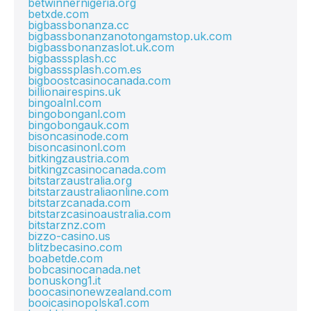
betwinnernigeria.org
betxde.com
bigbassbonanza.cc
bigbassbonanzanotongamstop.uk.com
bigbassbonanzaslot.uk.com
bigbasssplash.cc
bigbasssplash.com.es
bigboostcasinocanada.com
billionairespins.uk
bingoalnl.com
bingobonganl.com
bingobongauk.com
bisoncasinode.com
bisoncasinonl.com
bitkingzaustria.com
bitkingzcasinocanada.com
bitstarzaustralia.org
bitstarzaustraliaonline.com
bitstarzcanada.com
bitstarzcasinoaustralia.com
bitstarznz.com
bizzo-casino.us
blitzbecasino.com
boabetde.com
bobcasinocanada.net
bonuskong1.it
boocasinonewzealand.com
booicasinopolska1.com