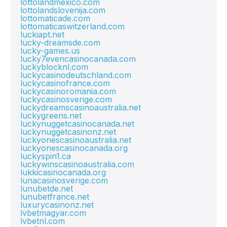
lottolandmexico.com
lottolandslovenija.com
lottomaticade.com
lottomaticaswitzerland.com
luckiapt.net
lucky-dreamsde.com
lucky-games.us
lucky7evencasinocanada.com
luckyblocknl.com
luckycasinodeutschland.com
luckycasinofrance.com
luckycasinoromania.com
luckycasinosverige.com
luckydreamscasinoaustralia.net
luckygreens.net
luckynuggetcasinocanada.net
luckynuggetcasinonz.net
luckyonescasinoaustralia.net
luckyonescasinocanada.org
luckyspin1.ca
luckywinscasinoaustralia.com
lukkicasinocanada.org
lunacasinosverige.com
lunubetde.net
lunubetfrance.net
luxurycasinonz.net
lvbetmagyar.com
lvbetnl.com