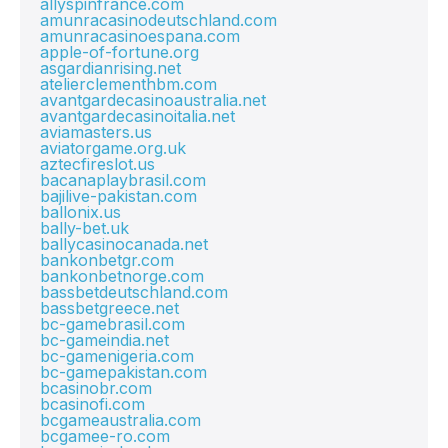
allyspinfrance.com
amunracasinodeutschland.com
amunracasinoespana.com
apple-of-fortune.org
asgardianrising.net
atelierclementhbm.com
avantgardecasinoaustralia.net
avantgardecasinoitalia.net
aviamasters.us
aviatorgame.org.uk
aztecfireslot.us
bacanaplaybrasil.com
bajilive-pakistan.com
ballonix.us
bally-bet.uk
ballycasinocanada.net
bankonbetgr.com
bankonbetnorge.com
bassbetdeutschland.com
bassbetgreece.net
bc-gamebrasil.com
bc-gameindia.net
bc-gamenigeria.com
bc-gamepakistan.com
bcasinobr.com
bcasinofi.com
bcgameaustralia.com
bcgamee-ro.com