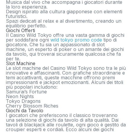
Musica dal vivo che accompagna i giocatori durante
la loro esperienza.
Design ispirato alla cultura giapponese con elementi
futuristici.
Spazi dedicati al relax e al divertimento, creando un
equilibrio perfetto.
Giochi Offerti
Il Casino Wild Tokyo offre una vasta gamma di giochi
per soddisfare ogni
wild tokyo promo code
tipo di
giocatore. Che tu sia un appassionato di slot
machine, un esperto di poker o un amante dei giochi
da tavolo, qui troverai sicuramente qualcosa che fa
per te.
Slot Machine
Le slot machine del Casino Wild Tokyo sono tra le più
innovative e affascinanti. Con grafiche straordinarie e
temi accattivanti, queste macchine offrono premi
impressionanti e jackpot emozionanti. Alcuni dei titoli
più popolari includono:
Samurai’s Fortune
Neon Nights
Tokyo Dragons
Cherry Blossom Riches
Giochi da Tavolo
I giocatori che preferiscono il classico troveranno
una selezione di giochi da tavolo di alta qualità. Dai
tavoli di blackjack alle roulette, ogni gioco è gestito da
croupier esperti e cordiali. Ecco alcuni dei giochi