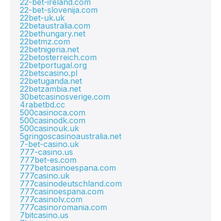
22-bet-ireland.com
22-bet-slovenija.com
22bet-uk.uk
22betaustralia.com
22bethungary.net
22betmz.com
22betnigeria.net
22betosterreich.com
22betportugal.org
22betscasino.pl
22betuganda.net
22betzambia.net
30betcasinosverige.com
4rabetbd.cc
500casinoca.com
500casinodk.com
500casinouk.uk
5gringoscasinoaustralia.net
7-bet-casino.uk
777-casino.us
777bet-es.com
777betcasinoespana.com
777casino.uk
777casinodeutschland.com
777casinoespana.com
777casinolv.com
777casinoromania.com
7bitcasino.us