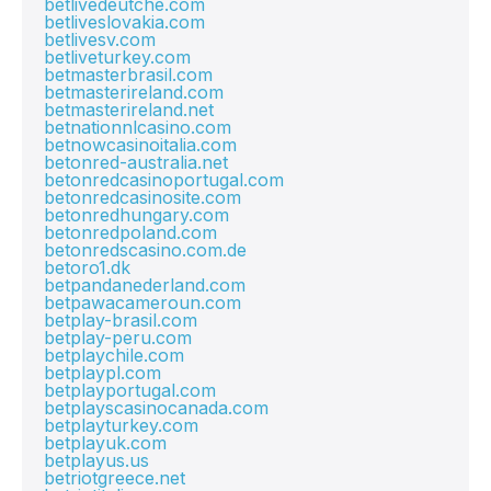
betlivedeutche.com
betliveslovakia.com
betlivesv.com
betliveturkey.com
betmasterbrasil.com
betmasterireland.com
betmasterireland.net
betnationnlcasino.com
betnowcasinoitalia.com
betonred-australia.net
betonredcasinoportugal.com
betonredcasinosite.com
betonredhungary.com
betonredpoland.com
betonredscasino.com.de
betoro1.dk
betpandanederland.com
betpawacameroun.com
betplay-brasil.com
betplay-peru.com
betplaychile.com
betplaypl.com
betplayportugal.com
betplayscasinocanada.com
betplayturkey.com
betplayuk.com
betplayus.us
betriotgreece.net