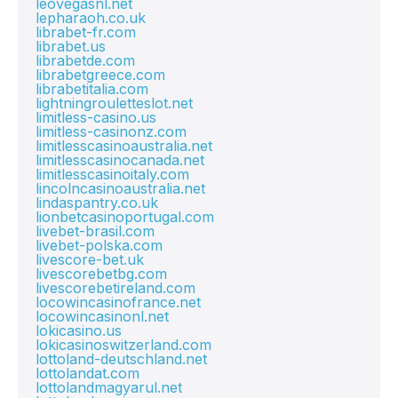
leovegasnl.net
lepharaoh.co.uk
librabet-fr.com
librabet.us
librabetde.com
librabetgreece.com
librabetitalia.com
lightningrouletteslot.net
limitless-casino.us
limitless-casinonz.com
limitlesscasinoaustralia.net
limitlesscasinocanada.net
limitlesscasinoitaly.com
lincolncasinoaustralia.net
lindaspantry.co.uk
lionbetcasinoportugal.com
livebet-brasil.com
livebet-polska.com
livescore-bet.uk
livescorebetbg.com
livescorebetireland.com
locowincasinofrance.net
locowincasinonl.net
lokicasino.us
lokicasinoswitzerland.com
lottoland-deutschland.net
lottolandat.com
lottolandmagyarul.net