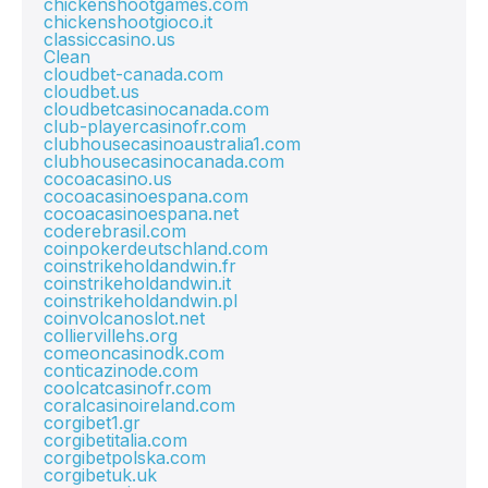
chickenshootgames.com
chickenshootgioco.it
classiccasino.us
Clean
cloudbet-canada.com
cloudbet.us
cloudbetcasinocanada.com
club-playercasinofr.com
clubhousecasinoaustralia1.com
clubhousecasinocanada.com
cocoacasino.us
cocoacasinoespana.com
cocoacasinoespana.net
coderebrasil.com
coinpokerdeutschland.com
coinstrikeholdandwin.fr
coinstrikeholdandwin.it
coinstrikeholdandwin.pl
coinvolcanoslot.net
colliervillehs.org
comeoncasinodk.com
conticazinode.com
coolcatcasinofr.com
coralcasinoireland.com
corgibet1.gr
corgibetitalia.com
corgibetpolska.com
corgibetuk.uk