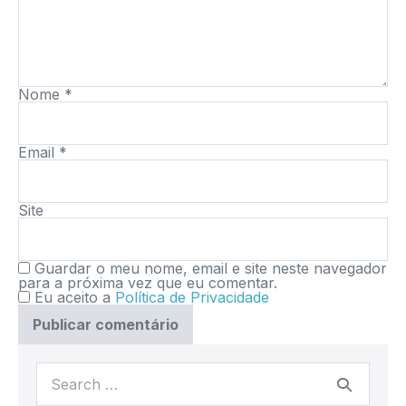
Nome
*
Email
*
Site
Guardar o meu nome, email e site neste navegador
para a próxima vez que eu comentar.
Eu aceito a
Política de Privacidade