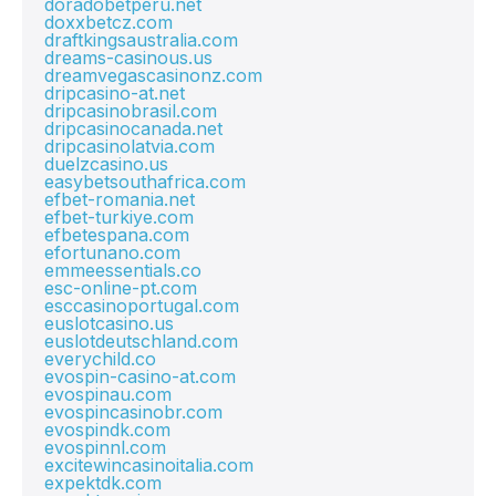
doradobetperu.net
doxxbetcz.com
draftkingsaustralia.com
dreams-casinous.us
dreamvegascasinonz.com
dripcasino-at.net
dripcasinobrasil.com
dripcasinocanada.net
dripcasinolatvia.com
duelzcasino.us
easybetsouthafrica.com
efbet-romania.net
efbet-turkiye.com
efbetespana.com
efortunano.com
emmeessentials.co
esc-online-pt.com
esccasinoportugal.com
euslotcasino.us
euslotdeutschland.com
everychild.co
evospin-casino-at.com
evospinau.com
evospincasinobr.com
evospindk.com
evospinnl.com
excitewincasinoitalia.com
expektdk.com