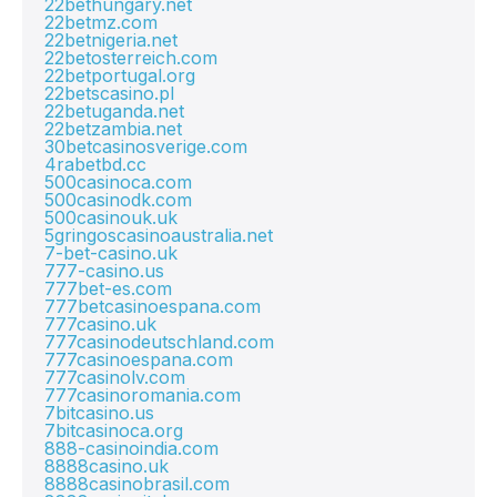
22bethungary.net
22betmz.com
22betnigeria.net
22betosterreich.com
22betportugal.org
22betscasino.pl
22betuganda.net
22betzambia.net
30betcasinosverige.com
4rabetbd.cc
500casinoca.com
500casinodk.com
500casinouk.uk
5gringoscasinoaustralia.net
7-bet-casino.uk
777-casino.us
777bet-es.com
777betcasinoespana.com
777casino.uk
777casinodeutschland.com
777casinoespana.com
777casinolv.com
777casinoromania.com
7bitcasino.us
7bitcasinoca.org
888-casinoindia.com
8888casino.uk
8888casinobrasil.com