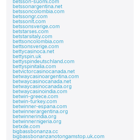
betsson-suomi.com
betssonargentina.net
betssoncolombia.com
betssongr.com
betssonlt.com
betssonsverige.com
betstarses.com
betstarsitaly.com
bettsoncolombia.com
bettsonsverige.com
bettycasinoca.net
bettyspin.uk
bettyspindeutschland.com
bettyspinitalia.com
betvictorcasinocanada.net
betwaycasinoargentina.com
betwaycasinocanada.net
betwaycasinocanada.org
betwaycasinoindia.com
betwin-greece.com
betwin-turkey.com
betwinner-espana.com
betwinnerargentina.org
betwinnerindia.org
betwinnernigeria.org
betxde.com
bigbassbonanza.cc
bigbassbonanzanotongamstop.uk.com