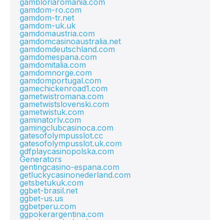
gambloriaromania.com
gamdom-ro.com
gamdom-tr.net
gamdom-uk.uk
gamdomaustria.com
gamdomcasinoaustralia.net
gamdomdeutschland.com
gamdomespana.com
gamdomitalia.com
gamdomnorge.com
gamdomportugal.com
gamechickenroad1.com
gametwistromana.com
gametwistslovenski.com
gametwistuk.com
gaminatorlv.com
gamingclubcasinoca.com
gatesofolympusslot.cc
gatesofolympusslot.uk.com
gdfplaycasinopolska.com
Generators
gentingcasino-espana.com
getluckycasinonederland.com
getsbetukuk.com
ggbet-brasil.net
ggbet-us.us
ggbetperu.com
ggpokerargentina.com