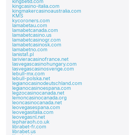
kingbetid.com
kingcasino-italia.com
kingmakercasinoaustralia.com
KMS
kycoroners.com
lamabetau.com
lamabetcanada.com
lamabetcasino.us
lamabetcasinogr.com
lamabetcasinosk.com
lamabetno.com
lanista1.pl
larivieracasinofrance.net
lasvegascasinohungary.com
lasvegascasinosverige.com
lebull-mx.com
lebull-polska.net
legianocasinodeutschland.com
legianocasinoespana.com
legzocasinocanada.net
lemoncasinocanada.org
leoncasinocanada.net
leovegasespana.com
leovegasitalia.com
leovegasnl.net
lepharaoh.co.uk
librabet-fr.com
librabet.us