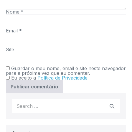
Nome
*
Email
*
Site
Guardar o meu nome, email e site neste navegador
para a próxima vez que eu comentar.
Eu aceito a
Política de Privacidade