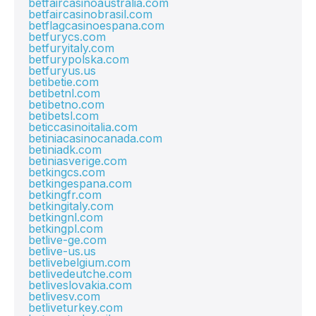
betfaircasinoaustralia.com
betfaircasinobrasil.com
betflagcasinoespana.com
betfurycs.com
betfuryitaly.com
betfurypolska.com
betfuryus.us
betibetie.com
betibetnl.com
betibetno.com
betibetsl.com
beticcasinoitalia.com
betiniacasinocanada.com
betiniadk.com
betiniasverige.com
betkingcs.com
betkingespana.com
betkingfr.com
betkingitaly.com
betkingnl.com
betkingpl.com
betlive-ge.com
betlive-us.us
betlivebelgium.com
betlivedeutche.com
betliveslovakia.com
betlivesv.com
betliveturkey.com