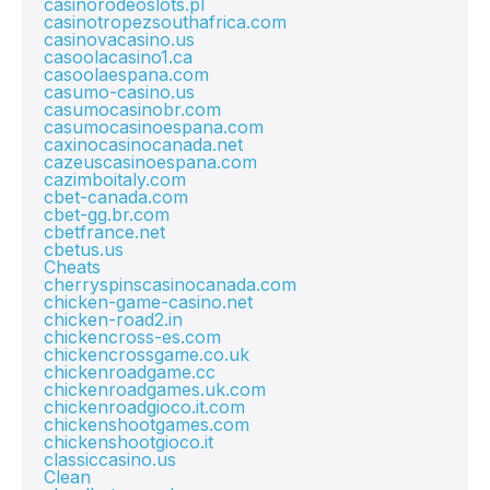
casinorodeoslots.pl
casinotropezsouthafrica.com
casinovacasino.us
casoolacasino1.ca
casoolaespana.com
casumo-casino.us
casumocasinobr.com
casumocasinoespana.com
caxinocasinocanada.net
cazeuscasinoespana.com
cazimboitaly.com
cbet-canada.com
cbet-gg.br.com
cbetfrance.net
cbetus.us
Cheats
cherryspinscasinocanada.com
chicken-game-casino.net
chicken-road2.in
chickencross-es.com
chickencrossgame.co.uk
chickenroadgame.cc
chickenroadgames.uk.com
chickenroadgioco.it.com
chickenshootgames.com
chickenshootgioco.it
classiccasino.us
Clean