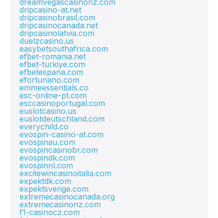
dreamvegascasinonz.com
dripcasino-at.net
dripcasinobrasil.com
dripcasinocanada.net
dripcasinolatvia.com
duelzcasino.us
easybetsouthafrica.com
efbet-romania.net
efbet-turkiye.com
efbetespana.com
efortunano.com
emmeessentials.co
esc-online-pt.com
esccasinoportugal.com
euslotcasino.us
euslotdeutschland.com
everychild.co
evospin-casino-at.com
evospinau.com
evospincasinobr.com
evospindk.com
evospinnl.com
excitewincasinoitalia.com
expektdk.com
expektsverige.com
extremecasinocanada.org
extremecasinonz.com
f1-casinocz.com