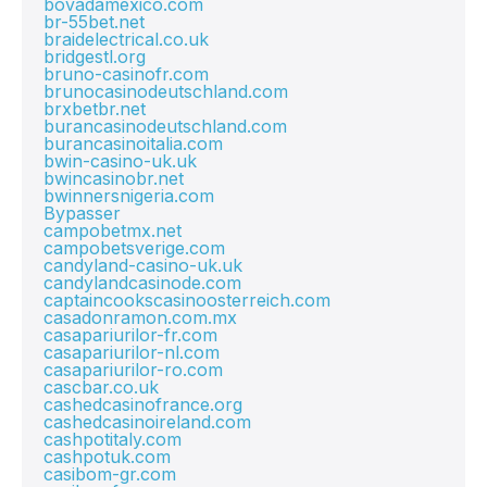
bovadamexico.com
br-55bet.net
braidelectrical.co.uk
bridgestl.org
bruno-casinofr.com
brunocasinodeutschland.com
brxbetbr.net
burancasinodeutschland.com
burancasinoitalia.com
bwin-casino-uk.uk
bwincasinobr.net
bwinnersnigeria.com
Bypasser
campobetmx.net
campobetsverige.com
candyland-casino-uk.uk
candylandcasinode.com
captaincookscasinoosterreich.com
casadonramon.com.mx
casapariurilor-fr.com
casapariurilor-nl.com
casapariurilor-ro.com
cascbar.co.uk
cashedcasinofrance.org
cashedcasinoireland.com
cashpotitaly.com
cashpotuk.com
casibom-gr.com