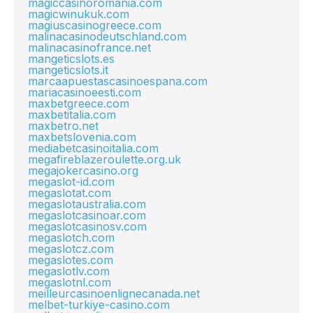
magiccasinoromania.com
magicwinukuk.com
magiuscasinogreece.com
malinacasinodeutschland.com
malinacasinofrance.net
mangeticslots.es
mangeticslots.it
marcaapuestascasinoespana.com
mariacasinoeesti.com
maxbetgreece.com
maxbetitalia.com
maxbetro.net
maxbetslovenia.com
mediabetcasinoitalia.com
megafireblazeroulette.org.uk
megajokercasino.org
megaslot-id.com
megaslotat.com
megaslotaustralia.com
megaslotcasinoar.com
megaslotcasinosv.com
megaslotch.com
megaslotcz.com
megaslotes.com
megaslotlv.com
megaslotnl.com
meilleurcasinoenlignecanada.net
melbet-turkiye-casino.com