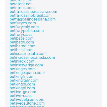
betclicnl.com
betclicpt.net
betclicuk.com
betfaircasinoaustralia.com
betfaircasinobrasil.com
betflagcasinoespana.com
betfurycs.com
betfuryitaly.com
betfurypolska.com
betfuryus.us
betibetie.com
betibetnl.com
betibetno.com
betibetsl.com
beticcasinoitalia.com
betiniacasinocanada.com
betiniadk.com
betiniasverige.com
betkingcs.com
betkingespana.com
betkingfr.com
betkingitaly.com
betkingnl.com
betkingpl.com
betlive-ge.com
betlive-us.us
betlivebelgium.com
betlivedeutche.com