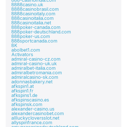
888-casinoindia.com
8888casino.uk
8888casinobrasil.com
8888casinoitaly.com
888casinoitalia.com
888casinoitalia.net
888poker-canada.com
888poker-deutschland.com
888poker-us.com
888sportcanada.com
8K
abolbet1.com
Activators
admiral-casino-cz.com
admiral-casino-uk.uk
admiralbet-italia.com
admiralbetromania.com
admiralcasino-sk.com
adonnasbakery.net
afkspin1.at
afkspin1.fr
afkspins1.de
afkspinscasino.es
afkspinsk.com
alexander-casino.us
alexandercasinobet.com
allluckycloversslot.net
allyspinfrance.com