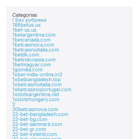
Categorias
! Без рубрики
188betus.us
1bet-us.us
1betargentina.com
1betcanada.com
1betcasinoca.com
1betcasinoitalia.com
1betdk.com
1betindonesia.com
1betmagyar.com
1goindia.com
1xbet-india-online.in3
1xbetbangladesh.top
1xbetcasinoitalia.com
1xbetcasinoportugal.com
1xslotsargentina.net
1xslotshungary.com
2
20betcasinoca.com
22-bet-bangladesh.com
22-bet-bg.com
22-bet-danmark.com
22-bet-gr.com
22-bet-ireland.com