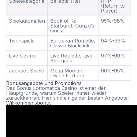
Spielekategorie
Beliebte Titel
RTP
(Return to
Player)
Spielautomaten
Book of Ra,
95%-98%
Starburst, Gonzo’s
Quest
Tischspiele
European Roulette,
94%-99%
Classic Blackjack
Live-Casino
Live Roulette, Live
97%-99%
Blackjack
Jackpot-Spiele
Mega Moolah,
90%-95%
Divine Fortune
Bonusangebote und Promotions
Das
Bonus Lottomatica Casino
ist einer der
Hauptgründe, warum Spieler immer wieder
zurückkehren. Hier sind einige der besten Angebote:
Willkommensbonus