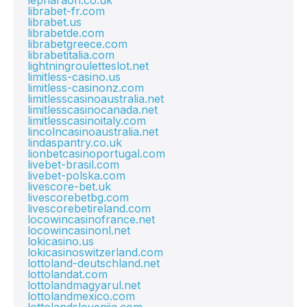
lepharaoh.co.uk
librabet-fr.com
librabet.us
librabetde.com
librabetgreece.com
librabetitalia.com
lightningrouletteslot.net
limitless-casino.us
limitless-casinonz.com
limitlesscasinoaustralia.net
limitlesscasinocanada.net
limitlesscasinoitaly.com
lincolncasinoaustralia.net
lindaspantry.co.uk
lionbetcasinoportugal.com
livebet-brasil.com
livebet-polska.com
livescore-bet.uk
livescorebetbg.com
livescorebetireland.com
locowincasinofrance.net
locowincasinonl.net
lokicasino.us
lokicasinoswitzerland.com
lottoland-deutschland.net
lottolandat.com
lottolandmagyarul.net
lottolandmexico.com