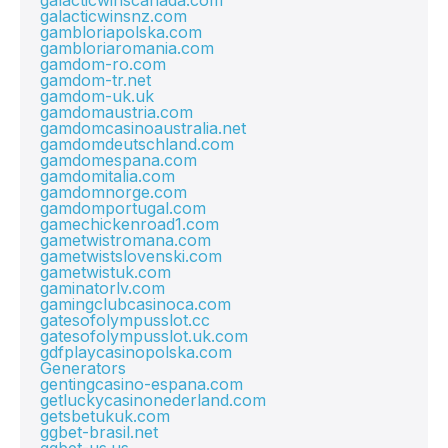
galacticwinscanada.com
galacticwinsnz.com
gambloriapolska.com
gambloriaromania.com
gamdom-ro.com
gamdom-tr.net
gamdom-uk.uk
gamdomaustria.com
gamdomcasinoaustralia.net
gamdomdeutschland.com
gamdomespana.com
gamdomitalia.com
gamdomnorge.com
gamdomportugal.com
gamechickenroad1.com
gametwistromana.com
gametwistslovenski.com
gametwistuk.com
gaminatorlv.com
gamingclubcasinoca.com
gatesofolympusslot.cc
gatesofolympusslot.uk.com
gdfplaycasinopolska.com
Generators
gentingcasino-espana.com
getluckycasinonederland.com
getsbetukuk.com
ggbet-brasil.net