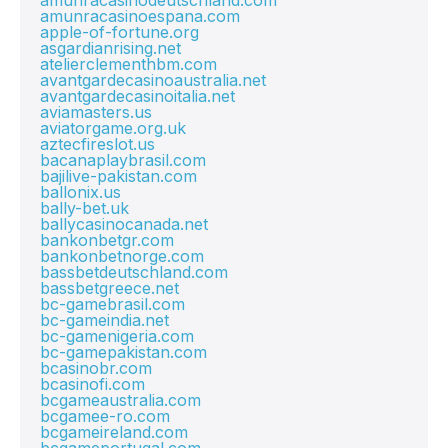
amunracasinodeutschland.com
amunracasinoespana.com
apple-of-fortune.org
asgardianrising.net
atelierclementhbm.com
avantgardecasinoaustralia.net
avantgardecasinoitalia.net
aviamasters.us
aviatorgame.org.uk
aztecfireslot.us
bacanaplaybrasil.com
bajilive-pakistan.com
ballonix.us
bally-bet.uk
ballycasinocanada.net
bankonbetgr.com
bankonbetnorge.com
bassbetdeutschland.com
bassbetgreece.net
bc-gamebrasil.com
bc-gameindia.net
bc-gamenigeria.com
bc-gamepakistan.com
bcasinobr.com
bcasinofi.com
bcgameaustralia.com
bcgamee-ro.com
bcgameireland.com