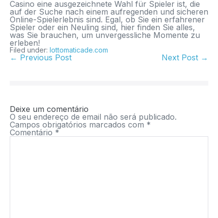
Casino
eine ausgezeichnete Wahl für Spieler ist, die
auf der Suche nach einem aufregenden und sicheren
Online-Spielerlebnis sind. Egal, ob Sie ein erfahrener
Spieler oder ein Neuling sind, hier finden Sie alles,
was Sie brauchen, um unvergessliche Momente zu
erleben!
Filed under:
lottomaticade.com
← Previous Post
Next Post →
Deixe um comentário
O seu endereço de email não será publicado.
Campos obrigatórios marcados com
*
Comentário
*