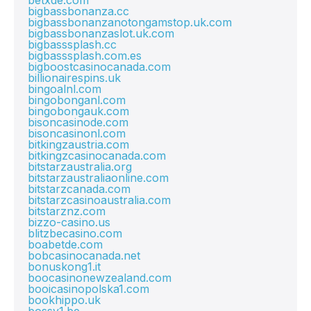
betxde.com
bigbassbonanza.cc
bigbassbonanzanotongamstop.uk.com
bigbassbonanzaslot.uk.com
bigbasssplash.cc
bigbasssplash.com.es
bigboostcasinocanada.com
billionairespins.uk
bingoalnl.com
bingobonganl.com
bingobongauk.com
bisoncasinode.com
bisoncasinonl.com
bitkingzaustria.com
bitkingzcasinocanada.com
bitstarzaustralia.org
bitstarzaustraliaonline.com
bitstarzcanada.com
bitstarzcasinoaustralia.com
bitstarznz.com
bizzo-casino.us
blitzbecasino.com
boabetde.com
bobcasinocanada.net
bonuskong1.it
boocasinonewzealand.com
booicasinopolska1.com
bookhippo.uk