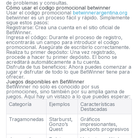
de problemas y consultas.
Cómo usar el codigo promocional betwinner
Usar el
codigo promocional
betwinnerargentina.org
betwinner
es un proceso fácil y rápido. Simplemente
sigue estos pasos:
Registrarse:
Crea una cuenta en el sitio oficial de
BetWinner.
Ingresa el código:
Durante el proceso de registro,
encontrarás un campo para introducir el codigo
promocional. Asegúrate de escribirlo correctamente.
Realiza tu primer depósito:
Una vez registrado,
procede a hacer tu primer depósito. El bono se
acreditará automáticamente a tu cuenta.
Disfruta de tus beneficios:
Ahora puedes comenzar a
jugar y disfrutar de todo lo que BetWinner tiene para
ofrecer.
Juegos disponibles en BetWinner
BetWinner no solo es conocido por sus
promociones, sino también por su amplia gama de
juegos. Aquí hay un vistazo a lo que puedes esperar:
Categoría
Ejemplos
Características
Destacadas
Tragamonedas
Starburst,
Gráficos
Gonzo’s
impresionantes,
Quest
jackpots progresivos