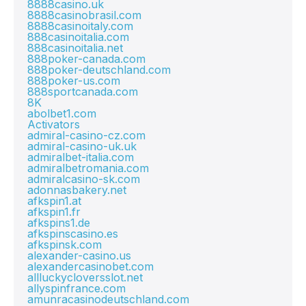
8888casino.uk
8888casinobrasil.com
8888casinoitaly.com
888casinoitalia.com
888casinoitalia.net
888poker-canada.com
888poker-deutschland.com
888poker-us.com
888sportcanada.com
8K
abolbet1.com
Activators
admiral-casino-cz.com
admiral-casino-uk.uk
admiralbet-italia.com
admiralbetromania.com
admiralcasino-sk.com
adonnasbakery.net
afkspin1.at
afkspin1.fr
afkspins1.de
afkspinscasino.es
afkspinsk.com
alexander-casino.us
alexandercasinobet.com
allluckycloversslot.net
allyspinfrance.com
amunracasinodeutschland.com