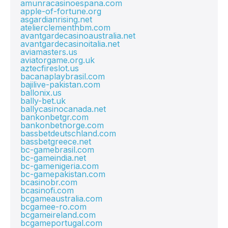
amunracasinoespana.com
apple-of-fortune.org
asgardianrising.net
atelierclementhbm.com
avantgardecasinoaustralia.net
avantgardecasinoitalia.net
aviamasters.us
aviatorgame.org.uk
aztecfireslot.us
bacanaplaybrasil.com
bajilive-pakistan.com
ballonix.us
bally-bet.uk
ballycasinocanada.net
bankonbetgr.com
bankonbetnorge.com
bassbetdeutschland.com
bassbetgreece.net
bc-gamebrasil.com
bc-gameindia.net
bc-gamenigeria.com
bc-gamepakistan.com
bcasinobr.com
bcasinofi.com
bcgameaustralia.com
bcgamee-ro.com
bcgameireland.com
bcgameportugal.com