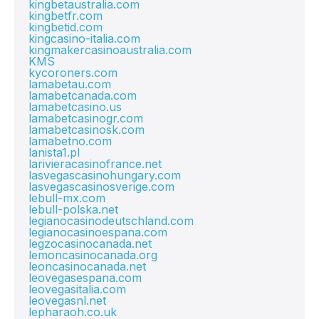
kingbetaustralia.com
kingbetfr.com
kingbetid.com
kingcasino-italia.com
kingmakercasinoaustralia.com
KMS
kycoroners.com
lamabetau.com
lamabetcanada.com
lamabetcasino.us
lamabetcasinogr.com
lamabetcasinosk.com
lamabetno.com
lanista1.pl
larivieracasinofrance.net
lasvegascasinohungary.com
lasvegascasinosverige.com
lebull-mx.com
lebull-polska.net
legianocasinodeutschland.com
legianocasinoespana.com
legzocasinocanada.net
lemoncasinocanada.org
leoncasinocanada.net
leovegasespana.com
leovegasitalia.com
leovegasnl.net
lepharaoh.co.uk