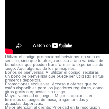
Utilizar el
codigo promocional betwinner
no solo es
sencillo, sino que te otorga acceso a una variedad de
beneficios que pueden transformar tu experiencia de
juego. Aquí algunos de los principales:
Bonos de bienvenida:
Al utilizar el código, recibirás
un bono de bienvenida que puede ser utilizado en tus
primeros depósitos.
Promociones exclusivas:
Acceso a ofertas que no
están disponibles para los jugadores regulares, como
giros gratis o apuestas sin riesgo.
Mayor variedad de juegos:
Mejores opciones en
términos de juegos de mesa, tragamonedas y
apuestas deportivas.
Mejor atención al cliente:
Prioridad en la resolución