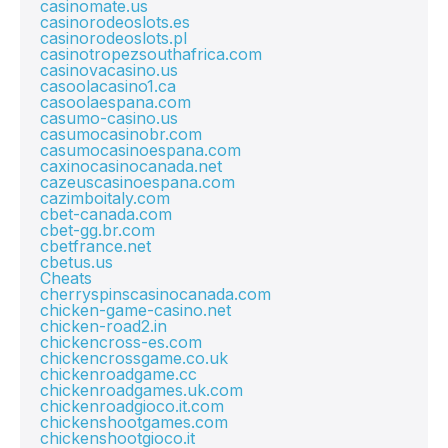
casinomate.us
casinorodeoslots.es
casinorodeoslots.pl
casinotropezsouthafrica.com
casinovacasino.us
casoolacasino1.ca
casoolaespana.com
casumo-casino.us
casumocasinobr.com
casumocasinoespana.com
caxinocasinocanada.net
cazeuscasinoespana.com
cazimboitaly.com
cbet-canada.com
cbet-gg.br.com
cbetfrance.net
cbetus.us
Cheats
cherryspinscasinocanada.com
chicken-game-casino.net
chicken-road2.in
chickencross-es.com
chickencrossgame.co.uk
chickenroadgame.cc
chickenroadgames.uk.com
chickenroadgioco.it.com
chickenshootgames.com
chickenshootgioco.it