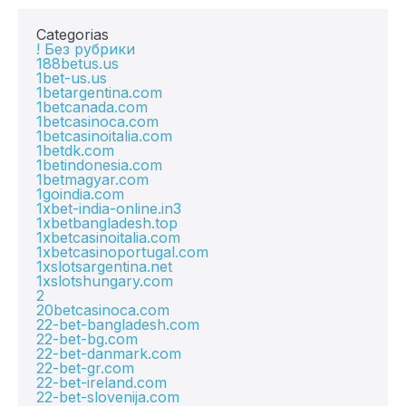
Categorias
! Без рубрики
188betus.us
1bet-us.us
1betargentina.com
1betcanada.com
1betcasinoca.com
1betcasinoitalia.com
1betdk.com
1betindonesia.com
1betmagyar.com
1goindia.com
1xbet-india-online.in3
1xbetbangladesh.top
1xbetcasinoitalia.com
1xbetcasinoportugal.com
1xslotsargentina.net
1xslotshungary.com
2
20betcasinoca.com
22-bet-bangladesh.com
22-bet-bg.com
22-bet-danmark.com
22-bet-gr.com
22-bet-ireland.com
22-bet-slovenija.com