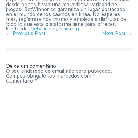
desde bonos hasta una maravillosa variedad de
juegos, BetWinner se garantiza un lugar destacado
en el mundo de los casinos en línea. No esperes
más, regístrate hoy mismo y empieza a disfrutar de
todo lo que esta plataforma tiene para ofrecer.
Filed under:
betwinnerargentina.org
← Previous Post
Next Post →
Deixe um comentário
O seu endereço de email não será publicado.
Campos obrigatórios marcados com
*
Comentário
*