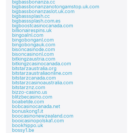
bigbassbonanza.cc
bigbassbonanzanotongamstop.uk.com
bigbassbonanzaslot.uk.com
bigbasssplash.cc
bigbasssplash.com.es
bigboostcasinocanada.com
billionairespins.uk
bingoalnl.com
bingobonganl.com
bingobongauk.com
bisoncasinode.com
bisoncasinonl.com
bitkingzaustria.com
bitkingzcasinocanada.com
bitstarzaustralia.org
bitstarzaustraliaonline.com
bitstarzcanada.com
bitstarzcasinoaustralia.com
bitstarznz.com
bizzo-casino.us
blitzbecasino.com
boabetde.com
bobcasinocanada.net
bonuskong1.it
boocasinonewzealand.com
booicasinopolska1.com
bookhippo.uk
bossy1.be