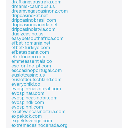
draftkingsaustralia.com
dreams-casinous.us
dreamvegascasinonz.com
dripcasino-at.net
dripcasinobrasil.com
dripcasinocanada.net
dripcasinolatvia.com
duelzcasino.us
easybetsouthafrica.com
efbet-romania.net
efbet-turkiye.com
efbetespana.com
efortunano.com
emmeessentials.co
esc-online-pt.com
esccasinoportugal.com
euslotcasino.us
euslotdeutschland.com
everychild.co
evospin-casino-at.com
evospinau.com
evospincasinobr.com
evospindk.com
evospinnl.com
excitewincasinoitalia.com
expektdk.com
expektsverige.com
extremecasinocanada.org