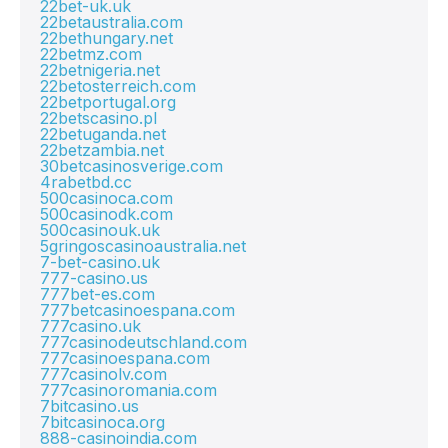
22bet-uk.uk
22betaustralia.com
22bethungary.net
22betmz.com
22betnigeria.net
22betosterreich.com
22betportugal.org
22betscasino.pl
22betuganda.net
22betzambia.net
30betcasinosverige.com
4rabetbd.cc
500casinoca.com
500casinodk.com
500casinouk.uk
5gringoscasinoaustralia.net
7-bet-casino.uk
777-casino.us
777bet-es.com
777betcasinoespana.com
777casino.uk
777casinodeutschland.com
777casinoespana.com
777casinolv.com
777casinoromania.com
7bitcasino.us
7bitcasinoca.org
888-casinoindia.com