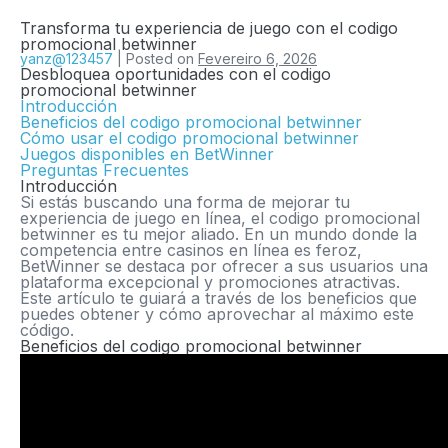
Transforma tu experiencia de juego con el codigo
promocional betwinner
yanz@123457
|
Posted on
Fevereiro 6, 2026
Desbloquea oportunidades con el codigo
promocional betwinner
Introducción
Beneficios del codigo promocional betwinner
Cómo usar el codigo promocional betwinner
Juegos disponibles en BetWinner
Preguntas Frecuentes
Introducción
Si estás buscando una forma de mejorar tu
experiencia de juego en línea, el
codigo promocional
betwinner
es tu mejor aliado. En un mundo donde la
competencia entre casinos en línea es feroz,
BetWinner se destaca por ofrecer a sus usuarios una
plataforma excepcional y promociones atractivas.
Este artículo te guiará a través de los beneficios que
puedes obtener y cómo aprovechar al máximo este
código.
Beneficios del codigo promocional betwinner