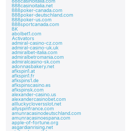
888casinoitalia.com
888casinoitalia.net
888poker-canada.com
888poker-deutschland.com
888poker-us.com
888sportcanada.com
8K
abolbet1.com
Activators
admiral-casino-cz.com
admiral-casino-uk.uk
admiralbet-italia.com
admiralbetromania.com
admiralcasino-sk.com
adonnasbakery.net
afkspin1.at
afkspin1.fr
afkspins1.de
afkspinscasino.es
afkspinsk.com
alexander-casino.us
alexandercasinobet.com
allluckycloversslot.net
allyspinfrance.com
amunracasinodeutschland.com
amunracasinoespana.com
apple-of-fortune.org
asgardianrising.net