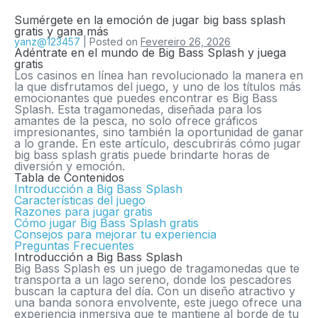
Sumérgete en la emoción de jugar big bass splash
gratis y gana más
yanz@123457
|
Posted on
Fevereiro 26, 2026
Adéntrate en el mundo de Big Bass Splash y juega
gratis
Los casinos en línea han revolucionado la manera en
la que disfrutamos del juego, y uno de los títulos más
emocionantes que puedes encontrar es
Big Bass
Splash
. Esta tragamonedas, diseñada para los
amantes de la pesca, no solo ofrece gráficos
impresionantes, sino también la oportunidad de ganar
a lo grande. En este artículo, descubrirás cómo
jugar
big bass splash gratis
puede brindarte horas de
diversión y emoción.
Tabla de Contenidos
Introducción a Big Bass Splash
Características del juego
Razones para jugar gratis
Cómo jugar Big Bass Splash gratis
Consejos para mejorar tu experiencia
Preguntas Frecuentes
Introducción a Big Bass Splash
Big Bass Splash es un juego de tragamonedas que te
transporta a un lago sereno, donde los pescadores
buscan la captura del día. Con un diseño atractivo y
una banda sonora envolvente, este juego ofrece una
experiencia inmersiva que te mantiene al borde de tu