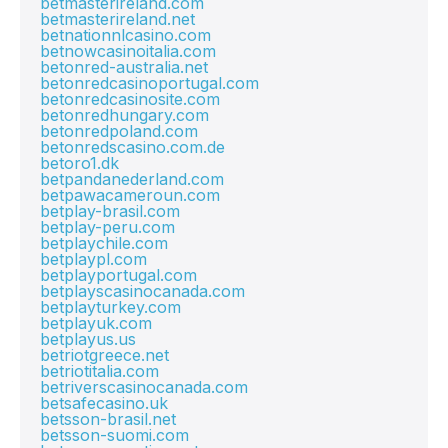
betmasterireland.com
betmasterireland.net
betnationnlcasino.com
betnowcasinoitalia.com
betonred-australia.net
betonredcasinoportugal.com
betonredcasinosite.com
betonredhungary.com
betonredpoland.com
betonredscasino.com.de
betoro1.dk
betpandanederland.com
betpawacameroun.com
betplay-brasil.com
betplay-peru.com
betplaychile.com
betplaypl.com
betplayportugal.com
betplayscasinocanada.com
betplayturkey.com
betplayuk.com
betplayus.us
betriotgreece.net
betriotitalia.com
betriverscasinocanada.com
betsafecasino.uk
betsson-brasil.net
betsson-suomi.com