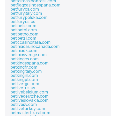
betfaircasinobrasil.com
betflagcasinoespana.com
betfurycs.com
betfuryitaly.com
betfurypolska.com
betfuryus.us
betibetie.com
betibetnl.com
betibetno.com
betibetsl.com
beticcasinoitalia.com
betiniacasinocanada.com
betiniadk.com
betiniasverige.com
betkingcs.com
betkingespana.com
betkingfr.com
betkingitaly.com
betkingnl.com
betkingpl.com
betlive-ge.com
betlive-us.us
betlivebelgium.com
betlivedeutche.com
betliveslovakia.com
betlivesv.com
betliveturkey.com
betmasterbrasil.com