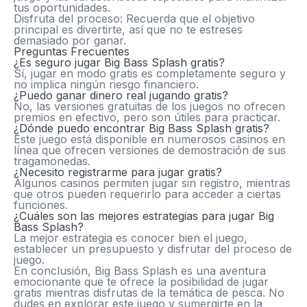
tus oportunidades.
Disfruta del proceso:
Recuerda que el objetivo
principal es divertirte, así que no te estreses
demasiado por ganar.
Preguntas Frecuentes
¿Es seguro jugar Big Bass Splash gratis?
Sí, jugar en modo gratis es completamente seguro y
no implica ningún riesgo financiero.
¿Puedo ganar dinero real jugando gratis?
No, las versiones gratuitas de los juegos no ofrecen
premios en efectivo, pero son útiles para practicar.
¿Dónde puedo encontrar Big Bass Splash gratis?
Este juego está disponible en numerosos casinos en
línea que ofrecen versiones de demostración de sus
tragamonedas.
¿Necesito registrarme para jugar gratis?
Algunos casinos permiten jugar sin registro, mientras
que otros pueden requerirlo para acceder a ciertas
funciones.
¿Cuáles son las mejores estrategias para jugar Big
Bass Splash?
La mejor estrategia es conocer bien el juego,
establecer un presupuesto y disfrutar del proceso de
juego.
En conclusión,
Big Bass Splash
es una aventura
emocionante que te ofrece la posibilidad de
jugar
gratis
mientras disfrutas de la temática de pesca. No
dudes en explorar este juego y sumergirte en la