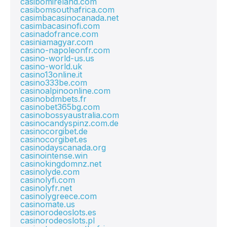
casibomireland.com
casibomsouthafrica.com
casimbacasinocanada.net
casimbacasinofi.com
casinadofrance.com
casiniamagyar.com
casino-napoleonfr.com
casino-world-us.us
casino-world.uk
casino13online.it
casino333be.com
casinoalpinoonline.com
casinobdmbets.fr
casinobet365bg.com
casinobossyaustralia.com
casinocandyspinz.com.de
casinocorgibet.de
casinocorgibet.es
casinodayscanada.org
casinointense.win
casinokingdomnz.net
casinolyde.com
casinolyfi.com
casinolyfr.net
casinolygreece.com
casinomate.us
casinorodeoslots.es
casinorodeoslots.pl