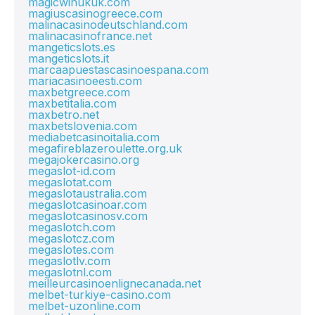
magicwinukuk.com
magiuscasinogreece.com
malinacasinodeutschland.com
malinacasinofrance.net
mangeticslots.es
mangeticslots.it
marcaapuestascasinoespana.com
mariacasinoeesti.com
maxbetgreece.com
maxbetitalia.com
maxbetro.net
maxbetslovenia.com
mediabetcasinoitalia.com
megafireblazeroulette.org.uk
megajokercasino.org
megaslot-id.com
megaslotat.com
megaslotaustralia.com
megaslotcasinoar.com
megaslotcasinosv.com
megaslotch.com
megaslotcz.com
megaslotes.com
megaslotlv.com
megaslotnl.com
meilleurcasinoenlignecanada.net
melbet-turkiye-casino.com
melbet-uzonline.com