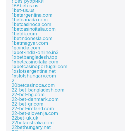
! Без рубрики
188betus.us
1bet-us.us
1betargentina.com
1betcanada.com
1betcasinoca.com
1betcasinoitalia.com
1betdk.com
1betindonesia.com
1betmagyar.com
1goindia.com
1xbet-india-online.in3
1xbetbangladesh.top
1xbetcasinoitalia.com
1xbetcasinoportugal.com
1xslotsargentina.net
1xslotshungary.com
2
20betcasinoca.com
22-bet-bangladesh.com
22-bet-bg.com
22-bet-danmark.com
22-bet-gr.com
22-bet-ireland.com
22-bet-slovenija.com
22bet-uk.uk
22betaustralia.com
22bethungary.net