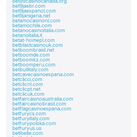
bet99casinocanada.org
bet9jaebr.com
bet9jaespanol.com
bet9janigeria.net
betamocasinonl.com
betamochile.com
betanocasinoitalia.com
betanoitalia.it
betat-homepl.com
betblastcasinouk.com
betboombrasil.net
betboomde.com
betboomkz.com
betboomperu.com
betbullitaly.com
betcavecasinoespana.com
betclicci.com
betclicnl.com
betclicpt.net
betclicuk.com
betfaircasinoaustralia.com
betfaircasinobrasil.com
betflagcasinoespana.com
betfurycs.com
betfuryitaly.com
betfurypolska.com
betfuryus.us
betibetie.com