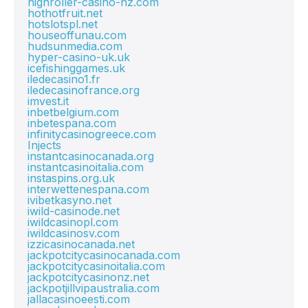
highroller-casino-nz.com
hothotfruit.net
hotslotspl.net
houseoffunau.com
hudsunmedia.com
hyper-casino-uk.uk
icefishinggames.uk
iledecasino1.fr
iledecasinofrance.org
imvest.it
inbetbelgium.com
inbetespana.com
infinitycasinogreece.com
Injects
instantcasinocanada.org
instantcasinoitalia.com
instaspins.org.uk
interwettenespana.com
ivibetkasyno.net
iwild-casinode.net
iwildcasinopl.com
iwildcasinosv.com
izzicasinocanada.net
jackpotcitycasinocanada.com
jackpotcitycasinoitalia.com
jackpotcitycasinonz.net
jackpotjillvipaustralia.com
jallacasinoeesti.com