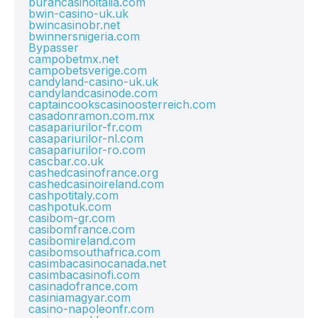
burancasinoitalia.com
bwin-casino-uk.uk
bwincasinobr.net
bwinnersnigeria.com
Bypasser
campobetmx.net
campobetsverige.com
candyland-casino-uk.uk
candylandcasinode.com
captaincookscasinoosterreich.com
casadonramon.com.mx
casapariurilor-fr.com
casapariurilor-nl.com
casapariurilor-ro.com
cascbar.co.uk
cashedcasinofrance.org
cashedcasinoireland.com
cashpotitaly.com
cashpotuk.com
casibom-gr.com
casibomfrance.com
casibomireland.com
casibomsouthafrica.com
casimbacasinocanada.net
casimbacasinofi.com
casinadofrance.com
casiniamagyar.com
casino-napoleonfr.com