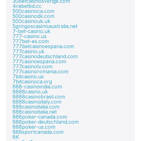
30betcasinosverige.com
4rabetbd.cc
500casinoca.com
500casinodk.com
500casinouk.uk
5gringoscasinoaustralia.net
7-bet-casino.uk
777-casino.us
777bet-es.com
777betcasinoespana.com
777casino.uk
777casinodeutschland.com
777casinoespana.com
777casinolv.com
777casinoromania.com
7bitcasino.us
7bitcasinoca.org
888-casinoindia.com
8888casino.uk
8888casinobrasil.com
8888casinoitaly.com
888casinoitalia.com
888casinoitalia.net
888poker-canada.com
888poker-deutschland.com
888poker-us.com
888sportcanada.com
8K