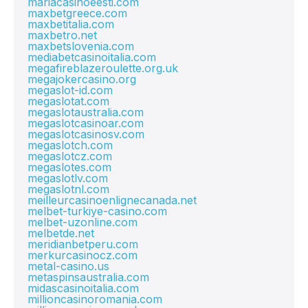
mariacasinoeesti.com
maxbetgreece.com
maxbetitalia.com
maxbetro.net
maxbetslovenia.com
mediabetcasinoitalia.com
megafireblazeroulette.org.uk
megajokercasino.org
megaslot-id.com
megaslotat.com
megaslotaustralia.com
megaslotcasinoar.com
megaslotcasinosv.com
megaslotch.com
megaslotcz.com
megaslotes.com
megaslotlv.com
megaslotnl.com
meilleurcasinoenlignecanada.net
melbet-turkiye-casino.com
melbet-uzonline.com
melbetde.net
meridianbetperu.com
merkurcasinocz.com
metal-casino.us
metaspinsaustralia.com
midascasinoitalia.com
millioncasinoromania.com