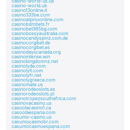
casino-world-us.us
casino-world.uk
casino13online.it
casino333be.com
casinoalpinoonline.com
casinobdmbets.fr
casinobet365bg.com
casinobossyaustralia.com
casinocandyspinz.com.de
casinocorgibet.de
casinocorgibet.es
casinodayscanada.org
casinointense.win
casinokingdomnz.net
casinolyde.com
casinolyfi.com
casinolyfr.net
casinolygreece.com
casinomate.us
casinorodeoslots.es
casinorodeoslots.pl
casinotropezsouthafrica.com
casinovacasino.us
casoolacasino1.ca
casoolaespana.com
casumo-casino.us
casumocasinobr.com
casumocasinoespana.com