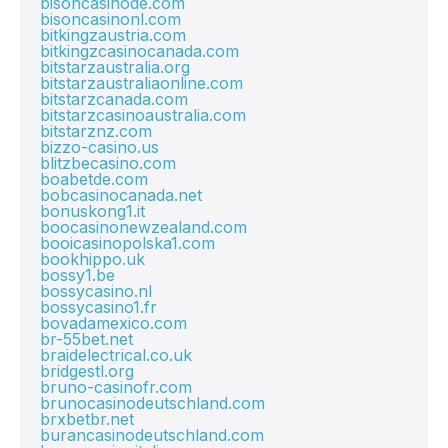
bisoncasinode.com
bisoncasinonl.com
bitkingzaustria.com
bitkingzcasinocanada.com
bitstarzaustralia.org
bitstarzaustraliaonline.com
bitstarzcanada.com
bitstarzcasinoaustralia.com
bitstarznz.com
bizzo-casino.us
blitzbecasino.com
boabetde.com
bobcasinocanada.net
bonuskong1.it
boocasinonewzealand.com
booicasinopolska1.com
bookhippo.uk
bossy1.be
bossycasino.nl
bossycasino1.fr
bovadamexico.com
br-55bet.net
braidelectrical.co.uk
bridgestl.org
bruno-casinofr.com
brunocasinodeutschland.com
brxbetbr.net
burancasinodeutschland.com