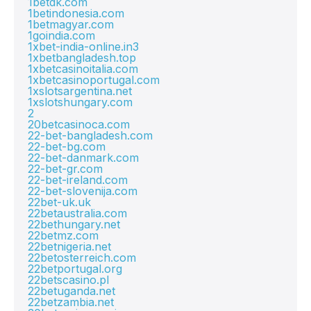
1betdk.com
1betindonesia.com
1betmagyar.com
1goindia.com
1xbet-india-online.in3
1xbetbangladesh.top
1xbetcasinoitalia.com
1xbetcasinoportugal.com
1xslotsargentina.net
1xslotshungary.com
2
20betcasinoca.com
22-bet-bangladesh.com
22-bet-bg.com
22-bet-danmark.com
22-bet-gr.com
22-bet-ireland.com
22-bet-slovenija.com
22bet-uk.uk
22betaustralia.com
22bethungary.net
22betmz.com
22betnigeria.net
22betosterreich.com
22betportugal.org
22betscasino.pl
22betuganda.net
22betzambia.net