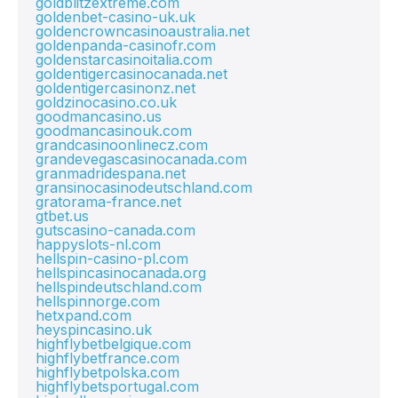
goldblitzextreme.com
goldenbet-casino-uk.uk
goldencrowncasinoaustralia.net
goldenpanda-casinofr.com
goldenstarcasinoitalia.com
goldentigercasinocanada.net
goldentigercasinonz.net
goldzinocasino.co.uk
goodmancasino.us
goodmancasinouk.com
grandcasinoonlinecz.com
grandevegascasinocanada.com
granmadridespana.net
gransinocasinodeutschland.com
gratorama-france.net
gtbet.us
gutscasino-canada.com
happyslots-nl.com
hellspin-casino-pl.com
hellspincasinocanada.org
hellspindeutschland.com
hellspinnorge.com
hetxpand.com
heyspincasino.uk
highflybetbelgique.com
highflybetfrance.com
highflybetpolska.com
highflybetsportugal.com