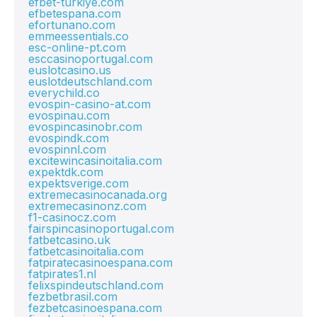
efbet-turkiye.com
efbetespana.com
efortunano.com
emmeessentials.co
esc-online-pt.com
esccasinoportugal.com
euslotcasino.us
euslotdeutschland.com
everychild.co
evospin-casino-at.com
evospinau.com
evospincasinobr.com
evospindk.com
evospinnl.com
excitewincasinoitalia.com
expektdk.com
expektsverige.com
extremecasinocanada.org
extremecasinonz.com
f1-casinocz.com
fairspincasinoportugal.com
fatbetcasino.uk
fatbetcasinoitalia.com
fatpiratecasinoespana.com
fatpirates1.nl
felixspindeutschland.com
fezbetbrasil.com
fezbetcasinoespana.com