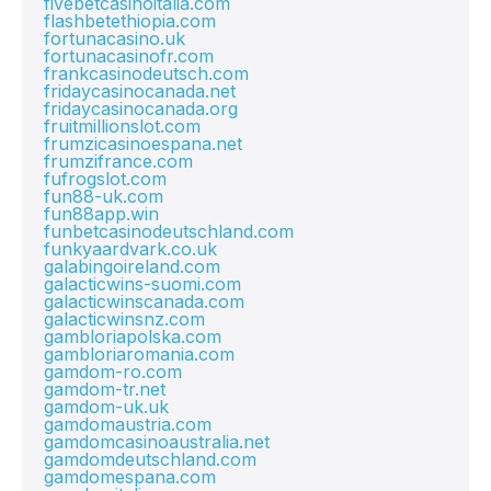
fivebetcasinoitalia.com
flashbetethiopia.com
fortunacasino.uk
fortunacasinofr.com
frankcasinodeutsch.com
fridaycasinocanada.net
fridaycasinocanada.org
fruitmillionslot.com
frumzicasinoespana.net
frumzifrance.com
fufrogslot.com
fun88-uk.com
fun88app.win
funbetcasinodeutschland.com
funkyaardvark.co.uk
galabingoireland.com
galacticwins-suomi.com
galacticwinscanada.com
galacticwinsnz.com
gambloriapolska.com
gambloriaromania.com
gamdom-ro.com
gamdom-tr.net
gamdom-uk.uk
gamdomaustria.com
gamdomcasinoaustralia.net
gamdomdeutschland.com
gamdomespana.com