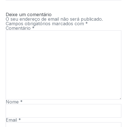
Deixe um comentário
O seu endereço de email não será publicado.
Campos obrigatórios marcados com
*
Comentário
*
Nome
*
Email
*