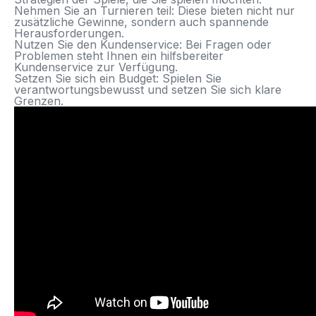
Nehmen Sie an Turnieren teil:
Diese bieten nicht nur
zusätzliche Gewinne, sondern auch spannende
Herausforderungen.
Nutzen Sie den Kundenservice:
Bei Fragen oder
Problemen steht Ihnen ein hilfsbereiter
Kundenservice zur Verfügung.
Setzen Sie sich ein Budget:
Spielen Sie
verantwortungsbewusst und setzen Sie sich klare
Grenzen.