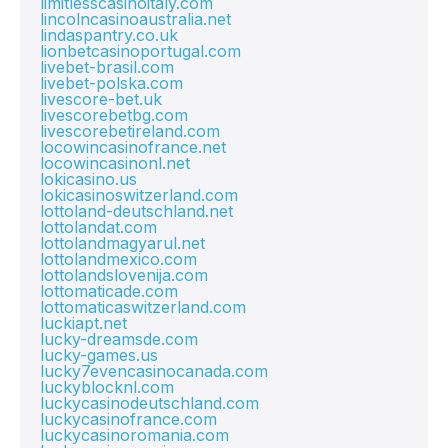
limitlesscasinoitaly.com
lincolncasinoaustralia.net
lindaspantry.co.uk
lionbetcasinoportugal.com
livebet-brasil.com
livebet-polska.com
livescore-bet.uk
livescorebetbg.com
livescorebetireland.com
locowincasinofrance.net
locowincasinonl.net
lokicasino.us
lokicasinoswitzerland.com
lottoland-deutschland.net
lottolandat.com
lottolandmagyarul.net
lottolandmexico.com
lottolandslovenija.com
lottomaticade.com
lottomaticaswitzerland.com
luckiapt.net
lucky-dreamsde.com
lucky-games.us
lucky7evencasinocanada.com
luckyblocknl.com
luckycasinodeutschland.com
luckycasinofrance.com
luckycasinoromania.com