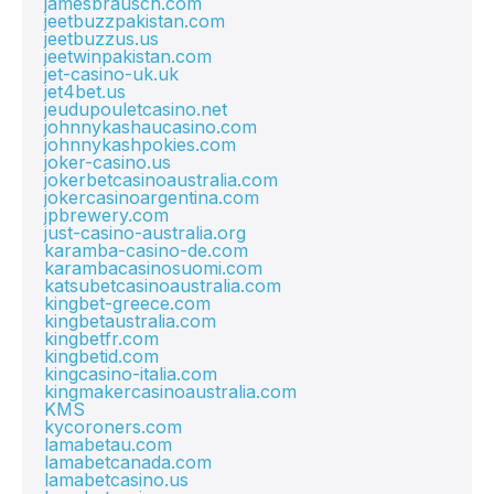
jamesbrausch.com
jeetbuzzpakistan.com
jeetbuzzus.us
jeetwinpakistan.com
jet-casino-uk.uk
jet4bet.us
jeudupouletcasino.net
johnnykashaucasino.com
johnnykashpokies.com
joker-casino.us
jokerbetcasinoaustralia.com
jokercasinoargentina.com
jpbrewery.com
just-casino-australia.org
karamba-casino-de.com
karambacasinosuomi.com
katsubetcasinoaustralia.com
kingbet-greece.com
kingbetaustralia.com
kingbetfr.com
kingbetid.com
kingcasino-italia.com
kingmakercasinoaustralia.com
KMS
kycoroners.com
lamabetau.com
lamabetcanada.com
lamabetcasino.us