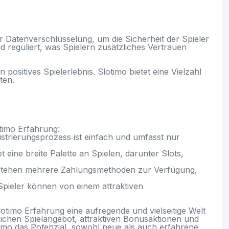
 Datenverschlüsselung, um die Sicherheit der Spieler
und reguliert, was Spielern zusätzliches Vertrauen
 positives Spielerlebnis. Slotimo bietet eine Vielzahl
ten.
timo Erfahrung
:
strierungsprozess ist einfach und umfasst nur
t eine breite Palette an Spielen, darunter Slots,
stehen mehrere Zahlungsmethoden zur Verfügung,
Spieler können von einem attraktiven
lotimo Erfahrung
eine aufregende und vielseitige Welt
eichen Spielangebot, attraktiven Bonusaktionen und
timo das Potenzial, sowohl neue als auch erfahrene