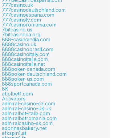
777betcasinoespana.com
777casino.uk
777casinodeutschland.com
777casinoespana.com
777casinolv.com
777casinoromania.com
7bitcasino.us
7bitcasinoca.org
888-casinoindia.com
8888casino.uk
8888casinobrasil.com
8888casinoitaly.com
888casinoitalia.com
888casinoitalia.net
888poker-canada.com
888poker-deutschland.com
888poker-us.com
888sportcanada.com
8K
abolbet1.com
Activators
admiral-casino-cz.com
admiral-casino-uk.uk
admiralbet-italia.com
admiralbetromania.com
admiralcasino-sk.com
adonnasbakery.net
afkspin1.at