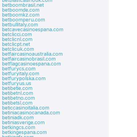
betblastcasinouk.com
betboombrasil.net
betboomde.com
betboomkz.com
betboomperu.com
betbullitaly.com
betcavecasinoespana.com
betclicci.com
betclicnl.com
betclicpt.net
betclicuk.com
betfaircasinoaustralia.com
betfaircasinobrasil.com
betflagcasinoespana.com
betfurycs.com
betfuryitaly.com
betfurypolska.com
betfuryus.us
betibetie.com
betibetnl.com
betibetno.com
betibetsl.com
beticcasinoitalia.com
betiniacasinocanada.com
betiniadk.com
betiniasverige.com
betkingcs.com
betkingespana.com