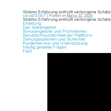
Slotimo Erfahrung enthüllt verborgene Schätz
yanz@123457
|
Posted on
Março 22, 2026
Slotimo Erfahrung enthüllt verborgene Schätz
Einleitung
Das Spielangebot
Bonusangebote und Promotionen
Benutzerfreundlichkeit der Plattform
Zahlungsoptionen und Sicherheit
Kundenservice und Unterstützung
Häufig gestellte Fragen
Fazit