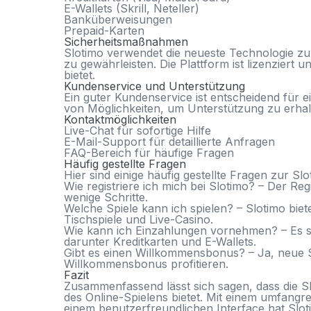
E-Wallets (Skrill, Neteller)
Banküberweisungen
Prepaid-Karten
Sicherheitsmaßnahmen
Slotimo verwendet die neueste Technologie zur
zu gewährleisten. Die Plattform ist lizenziert 
bietet.
Kundenservice und Unterstützung
Ein guter Kundenservice ist entscheidend für ein
von Möglichkeiten, um Unterstützung zu erhal
Kontaktmöglichkeiten
Live-Chat für sofortige Hilfe
E-Mail-Support für detaillierte Anfragen
FAQ-Bereich für häufige Fragen
Häufig gestellte Fragen
Hier sind einige häufig gestellte Fragen zur
Slo
Wie registriere ich mich bei Slotimo?
– Der Regi
wenige Schritte.
Welche Spiele kann ich spielen?
– Slotimo biete
Tischspiele und Live-Casino.
Wie kann ich Einzahlungen vornehmen?
– Es 
darunter Kreditkarten und E-Wallets.
Gibt es einen Willkommensbonus?
– Ja, neue 
Willkommensbonus profitieren.
Fazit
Zusammenfassend lässt sich sagen, dass die
S
des Online-Spielens bietet. Mit einem umfangr
einem benutzerfreundlichen Interface hat Slo