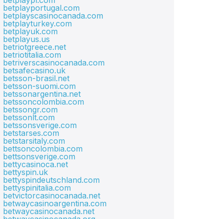
betplaypl.com
betplayportugal.com
betplayscasinocanada.com
betplayturkey.com
betplayuk.com
betplayus.us
betriotgreece.net
betriotitalia.com
betriverscasinocanada.com
betsafecasino.uk
betsson-brasil.net
betsson-suomi.com
betssonargentina.net
betssoncolombia.com
betssongr.com
betssonlt.com
betssonsverige.com
betstarses.com
betstarsitaly.com
bettsoncolombia.com
bettsonsverige.com
bettycasinoca.net
bettyspin.uk
bettyspindeutschland.com
bettyspinitalia.com
betvictorcasinocanada.net
betwaycasinoargentina.com
betwaycasinocanada.net