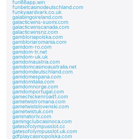
fun88app.win
funbetcasinodeutschland.com
funkyaardvark.co.uk
galabingoireland.com
galacticwins-suomi.com
galacticwinscanada.com
galacticwinsnz.com
gambloriapolska.com
gambloriaromania.com
gamdom-ro.com
gamdom-tr.net
gamdom-uk.uk
gamdomaustria.com
gamdomcasinoaustralia.net
gamdomdeutschland.com
gamdomespana.com
gamdomitalia.com
gamdomnorge.com
gamdomportugal.com
gamechickenroad1.com
gametwistromana.com
gametwistslovenski.com
gametwistuk.com
gaminatorlv.com
gamingclubcasinoca.com
gatesofolympusslot.cc
gatesofolympusslot.uk.com
gdfplaycasinopolska.com