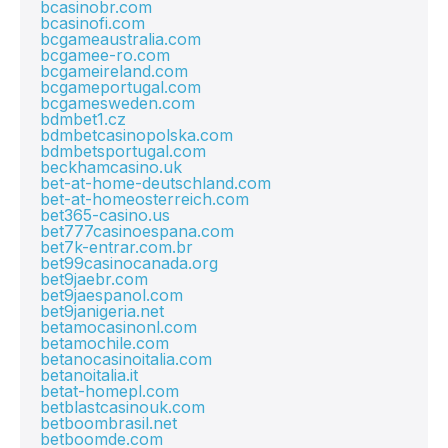
bcasinobr.com
bcasinofi.com
bcgameaustralia.com
bcgamee-ro.com
bcgameireland.com
bcgameportugal.com
bcgamesweden.com
bdmbet1.cz
bdmbetcasinopolska.com
bdmbetsportugal.com
beckhamcasino.uk
bet-at-home-deutschland.com
bet-at-homeosterreich.com
bet365-casino.us
bet777casinoespana.com
bet7k-entrar.com.br
bet99casinocanada.org
bet9jaebr.com
bet9jaespanol.com
bet9janigeria.net
betamocasinonl.com
betamochile.com
betanocasinoitalia.com
betanoitalia.it
betat-homepl.com
betblastcasinouk.com
betboombrasil.net
betboomde.com