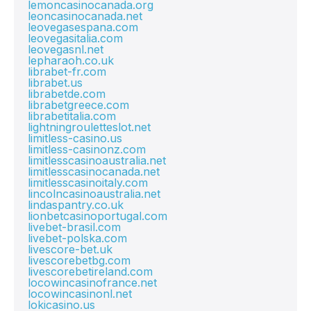
lemoncasinocanada.org
leoncasinocanada.net
leovegasespana.com
leovegasitalia.com
leovegasnl.net
lepharaoh.co.uk
librabet-fr.com
librabet.us
librabetde.com
librabetgreece.com
librabetitalia.com
lightningrouletteslot.net
limitless-casino.us
limitless-casinonz.com
limitlesscasinoaustralia.net
limitlesscasinocanada.net
limitlesscasinoitaly.com
lincolncasinoaustralia.net
lindaspantry.co.uk
lionbetcasinoportugal.com
livebet-brasil.com
livebet-polska.com
livescore-bet.uk
livescorebetbg.com
livescorebetireland.com
locowincasinofrance.net
locowincasinonl.net
lokicasino.us