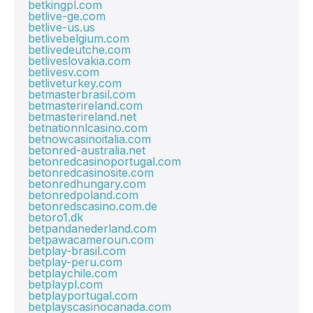
betkingpl.com
betlive-ge.com
betlive-us.us
betlivebelgium.com
betlivedeutche.com
betliveslovakia.com
betlivesv.com
betliveturkey.com
betmasterbrasil.com
betmasterireland.com
betmasterireland.net
betnationnlcasino.com
betnowcasinoitalia.com
betonred-australia.net
betonredcasinoportugal.com
betonredcasinosite.com
betonredhungary.com
betonredpoland.com
betonredscasino.com.de
betoro1.dk
betpandanederland.com
betpawacameroun.com
betplay-brasil.com
betplay-peru.com
betplaychile.com
betplaypl.com
betplayportugal.com
betplayscasinocanada.com