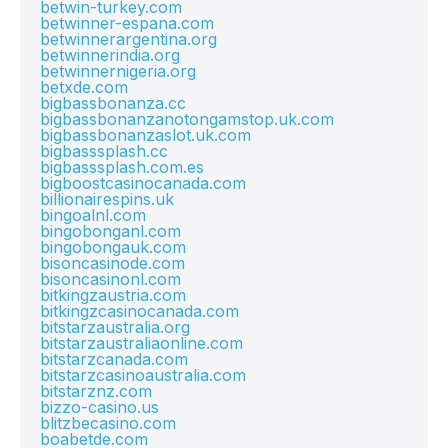
betwin-turkey.com
betwinner-espana.com
betwinnerargentina.org
betwinnerindia.org
betwinnernigeria.org
betxde.com
bigbassbonanza.cc
bigbassbonanzanotongamstop.uk.com
bigbassbonanzaslot.uk.com
bigbasssplash.cc
bigbasssplash.com.es
bigboostcasinocanada.com
billionairespins.uk
bingoalnl.com
bingobonganl.com
bingobongauk.com
bisoncasinode.com
bisoncasinonl.com
bitkingzaustria.com
bitkingzcasinocanada.com
bitstarzaustralia.org
bitstarzaustraliaonline.com
bitstarzcanada.com
bitstarzcasinoaustralia.com
bitstarznz.com
bizzo-casino.us
blitzbecasino.com
boabetde.com