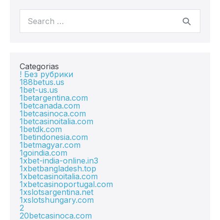
Categorias
! Без рубрики
188betus.us
1bet-us.us
1betargentina.com
1betcanada.com
1betcasinoca.com
1betcasinoitalia.com
1betdk.com
1betindonesia.com
1betmagyar.com
1goindia.com
1xbet-india-online.in3
1xbetbangladesh.top
1xbetcasinoitalia.com
1xbetcasinoportugal.com
1xslotsargentina.net
1xslotshungary.com
2
20betcasinoca.com