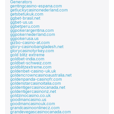
Generators
gentingcasino-espana.com
getluckycasinonederland.com
getsbetukuk.com
ggbet-brasil.net
ggbet-us.us
ggbetperu.com
ggpokerargentina.com
ggpokernederland.com
ggpokerusa.us
gizbo-casino-at.com
glory-casinobangladesh.net
glorycasinotyrkey.com
gold blitz extreme
goldbet-india.com
goldbet-schweiz.com
goldblitzextreme.com
goldenbet-casino-uk.uk
goldencrowncasinoaustralia.net
goldenpanda-casinofr.com
goldenstarcasinoitalia.com
goldentigercasinocanada.net
goldentigercasinonz.net
goldzinocasino.co.uk
goodmancasino.us
goodmancasinouk.com
grandcasinoonlinecz.com
grandevegascasinocanada.com