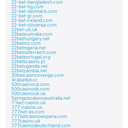
22-bet-bangladesh.com
22-bet-bg.com
22-bet-danmark.com
22-bet-gr.com
22-bet-ireland.com
22-bet-slovenija.com
22bet-uk.uk
22betaustralia.com
22bethungary.net
22betmz.com
22betnigeria.net
22betosterreich.com
22betportugal.org
22betscasino.pl
22betuganda.net
22betzambia.net
30betcasinosverige.com
4rabetbd.cc
500casinoca.com
500casinodk.com
500casinouk.uk
5gringoscasinoaustralia.net
7-bet-casino.uk
777-casino.us
777bet-es.com
777betcasinoespana.com
777casino.uk
777casinodeutschland.com