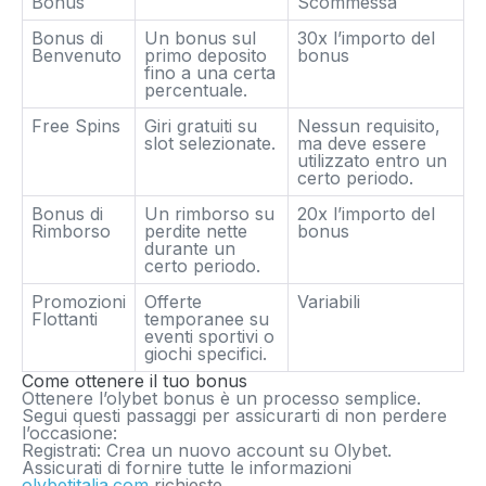
Bonus
Scommessa
Bonus di
Un bonus sul
30x l’importo del
Benvenuto
primo deposito
bonus
fino a una certa
percentuale.
Free Spins
Giri gratuiti su
Nessun requisito,
slot selezionate.
ma deve essere
utilizzato entro un
certo periodo.
Bonus di
Un rimborso su
20x l’importo del
Rimborso
perdite nette
bonus
durante un
certo periodo.
Promozioni
Offerte
Variabili
Flottanti
temporanee su
eventi sportivi o
giochi specifici.
Come ottenere il tuo bonus
Ottenere l’
olybet bonus
è un processo semplice.
Segui questi passaggi per assicurarti di non perdere
l’occasione:
Registrati:
Crea un nuovo account su Olybet.
Assicurati di fornire tutte le informazioni
olybetitalia.com
richieste.