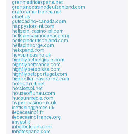
granmadridespana.net
gransinocasinodeutschland.com
gratorama-france.net
gtbet.us
gutscasino-canada.com
happyslots-nl.com
hellspin-casino-pl.com
hellspincasinocanada.org
hellspindeutschland.com
hellspinnorge.com
hetxpand.com
heyspincasino.uk
highflybetbelgique.com
highflybetfrance.com
highflybetpolska.com
highflybetsportugal.com
highroller-casino-nz.com
hothotfruit.net
hotslotspl.net
houseoffunau.com
hudsunmedia.com
hyper-casino-uk.uk
icefishinggames.uk
iledecasino1.fr
iledecasinofrance.org
imvest.it
inbetbelgium.com
inbetespana.com