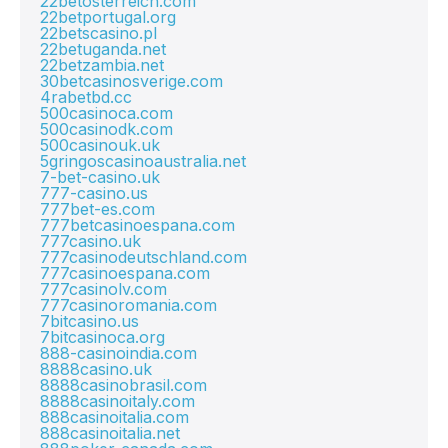
22betosterreich.com
22betportugal.org
22betscasino.pl
22betuganda.net
22betzambia.net
30betcasinosverige.com
4rabetbd.cc
500casinoca.com
500casinodk.com
500casinouk.uk
5gringoscasinoaustralia.net
7-bet-casino.uk
777-casino.us
777bet-es.com
777betcasinoespana.com
777casino.uk
777casinodeutschland.com
777casinoespana.com
777casinolv.com
777casinoromania.com
7bitcasino.us
7bitcasinoca.org
888-casinoindia.com
8888casino.uk
8888casinobrasil.com
8888casinoitaly.com
888casinoitalia.com
888casinoitalia.net