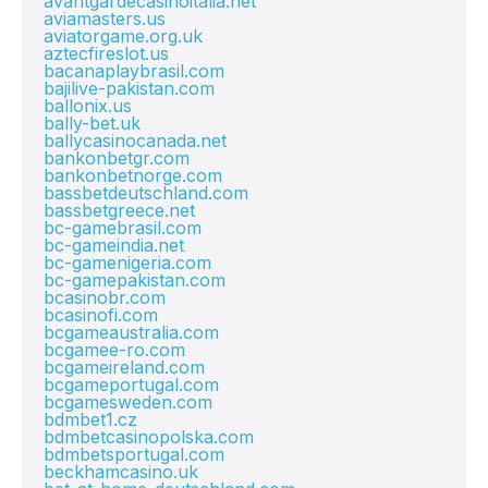
avantgardecasinoitalia.net
aviamasters.us
aviatorgame.org.uk
aztecfireslot.us
bacanaplaybrasil.com
bajilive-pakistan.com
ballonix.us
bally-bet.uk
ballycasinocanada.net
bankonbetgr.com
bankonbetnorge.com
bassbetdeutschland.com
bassbetgreece.net
bc-gamebrasil.com
bc-gameindia.net
bc-gamenigeria.com
bc-gamepakistan.com
bcasinobr.com
bcasinofi.com
bcgameaustralia.com
bcgamee-ro.com
bcgameireland.com
bcgameportugal.com
bcgamesweden.com
bdmbet1.cz
bdmbetcasinopolska.com
bdmbetsportugal.com
beckhamcasino.uk