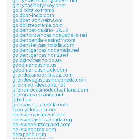
glory-casinobangladesh.net
glorycasinotyrkey.com
gold blitz extreme
goldbet-india.com
goldbet-schweiz.com
goldblitzextreme.com
goldenbet-casino-uk.uk
goldencrowncasinoaustralia.net
goldenpanda-casinofr.com
goldenstarcasinoitalia.com
goldentigercasinocanada.net
goldentigercasinonz.net
goldzinocasino.co.uk
goodmancasino.us
goodmancasinouk.com
grandcasinoonlinecz.com
grandevegascasinocanada.com
granmadridespana.net
gransinocasinodeutschland.com
gratorama-france.net
gtbet.us
gutscasino-canada.com
happyslots-nl.com
hellspin-casino-pl.com
hellspincasinocanada.org
hellspindeutschland.com
hellspinnorge.com
hetxpand.com