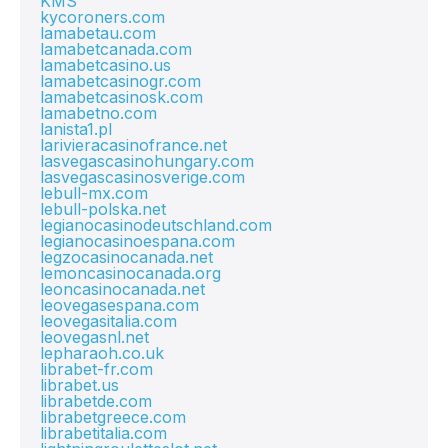
KMS
kycoroners.com
lamabetau.com
lamabetcanada.com
lamabetcasino.us
lamabetcasinogr.com
lamabetcasinosk.com
lamabetno.com
lanista1.pl
larivieracasinofrance.net
lasvegascasinohungary.com
lasvegascasinosverige.com
lebull-mx.com
lebull-polska.net
legianocasinodeutschland.com
legianocasinoespana.com
legzocasinocanada.net
lemoncasinocanada.org
leoncasinocanada.net
leovegasespana.com
leovegasitalia.com
leovegasnl.net
lepharaoh.co.uk
librabet-fr.com
librabet.us
librabetde.com
librabetgreece.com
librabetitalia.com