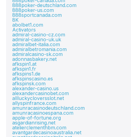
888poker-canada.com
888poker-deutschland.com
888poker-us.com
888sportcanada.com
8K
abolbet1.com
Activators
admiral-casino-cz.com
admiral-casino-uk.uk
admiralbet-italia.com
admiralbetromania.com
admiralcasino-sk.com
adonnasbakery.net
afkspin1.at
afkspin1.fr
afkspins1.de
afkspinscasino.es
afkspinsk.com
alexander-casino.us
alexandercasinobet.com
allluckycloversslot.net
allyspinfrance.com
amunracasinodeutschland.com
amunracasinoespana.com
apple-of-fortune.org
asgardianrising.net
atelierclementhbm.com
avantgardecasinoaustralia.net