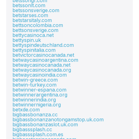
betssongr.com
betssonlt.com
betssonsverige.com
betstarses.com
betstarsitaly.com
bettsoncolombia.com
bettsonsverige.com
bettycasinoca.net
bettyspin.uk
bettyspindeutschland.com
bettyspinitalia.com
betvictorcasinocanada.net
betwaycasinoargentina.com
betwaycasinocanada.net
betwaycasinocanada.org
betwaycasinoindia.com
betwin-greece.com
betwin-turkey.com
betwinner-espana.com
betwinnerargentina.org
betwinnerindia.org
betwinnernigeria.org
betxde.com
bigbassbonanza.cc
bigbassbonanzanotongamstop.uk.com
bigbassbonanzaslot.uk.com
bigbasssplash.cc
bigbasssplash.com.es