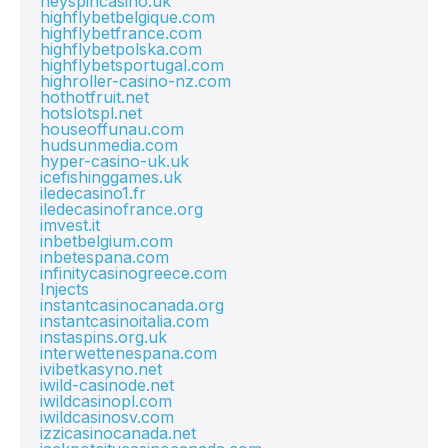
heyspincasino.uk
highflybetbelgique.com
highflybetfrance.com
highflybetpolska.com
highflybetsportugal.com
highroller-casino-nz.com
hothotfruit.net
hotslotspl.net
houseoffunau.com
hudsunmedia.com
hyper-casino-uk.uk
icefishinggames.uk
iledecasino1.fr
iledecasinofrance.org
imvest.it
inbetbelgium.com
inbetespana.com
infinitycasinogreece.com
Injects
instantcasinocanada.org
instantcasinoitalia.com
instaspins.org.uk
interwettenespana.com
ivibetkasyno.net
iwild-casinode.net
iwildcasinopl.com
iwildcasinosv.com
izzicasinocanada.net