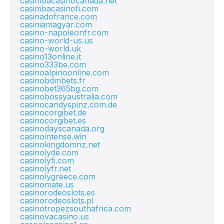
casimbacasinocanada.net
casimbacasinofi.com
casinadofrance.com
casiniamagyar.com
casino-napoleonfr.com
casino-world-us.us
casino-world.uk
casino13online.it
casino333be.com
casinoalpinoonline.com
casinobdmbets.fr
casinobet365bg.com
casinobossyaustralia.com
casinocandyspinz.com.de
casinocorgibet.de
casinocorgibet.es
casinodayscanada.org
casinointense.win
casinokingdomnz.net
casinolyde.com
casinolyfi.com
casinolyfr.net
casinolygreece.com
casinomate.us
casinorodeoslots.es
casinorodeoslots.pl
casinotropezsouthafrica.com
casinovacasino.us