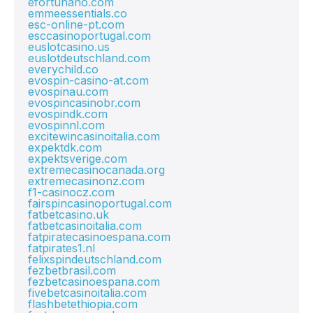
efortunano.com
emmeessentials.co
esc-online-pt.com
esccasinoportugal.com
euslotcasino.us
euslotdeutschland.com
everychild.co
evospin-casino-at.com
evospinau.com
evospincasinobr.com
evospindk.com
evospinnl.com
excitewincasinoitalia.com
expektdk.com
expektsverige.com
extremecasinocanada.org
extremecasinonz.com
f1-casinocz.com
fairspincasinoportugal.com
fatbetcasino.uk
fatbetcasinoitalia.com
fatpiratecasinoespana.com
fatpirates1.nl
felixspindeutschland.com
fezbetbrasil.com
fezbetcasinoespana.com
fivebetcasinoitalia.com
flashbetethiopia.com