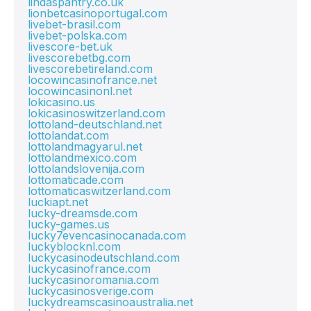
lindaspantry.co.uk
lionbetcasinoportugal.com
livebet-brasil.com
livebet-polska.com
livescore-bet.uk
livescorebetbg.com
livescorebetireland.com
locowincasinofrance.net
locowincasinonl.net
lokicasino.us
lokicasinoswitzerland.com
lottoland-deutschland.net
lottolandat.com
lottolandmagyarul.net
lottolandmexico.com
lottolandslovenija.com
lottomaticade.com
lottomaticaswitzerland.com
luckiapt.net
lucky-dreamsde.com
lucky-games.us
lucky7evencasinocanada.com
luckyblocknl.com
luckycasinodeutschland.com
luckycasinofrance.com
luckycasinoromania.com
luckycasinosverige.com
luckydreamscasinoaustralia.net