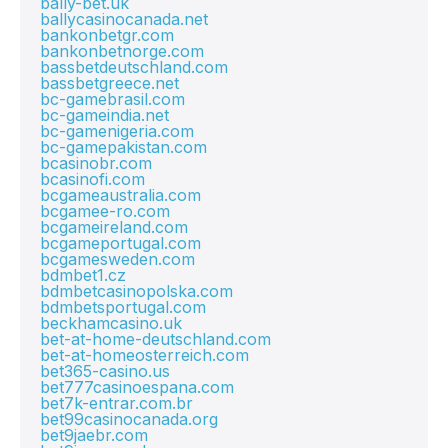
bally-bet.uk
ballycasinocanada.net
bankonbetgr.com
bankonbetnorge.com
bassbetdeutschland.com
bassbetgreece.net
bc-gamebrasil.com
bc-gameindia.net
bc-gamenigeria.com
bc-gamepakistan.com
bcasinobr.com
bcasinofi.com
bcgameaustralia.com
bcgamee-ro.com
bcgameireland.com
bcgameportugal.com
bcgamesweden.com
bdmbet1.cz
bdmbetcasinopolska.com
bdmbetsportugal.com
beckhamcasino.uk
bet-at-home-deutschland.com
bet-at-homeosterreich.com
bet365-casino.us
bet777casinoespana.com
bet7k-entrar.com.br
bet99casinocanada.org
bet9jaebr.com