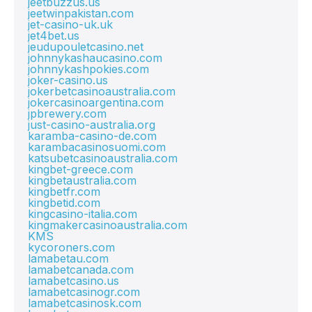
jeetbuzzus.us
jeetwinpakistan.com
jet-casino-uk.uk
jet4bet.us
jeudupouletcasino.net
johnnykashaucasino.com
johnnykashpokies.com
joker-casino.us
jokerbetcasinoaustralia.com
jokercasinoargentina.com
jpbrewery.com
just-casino-australia.org
karamba-casino-de.com
karambacasinosuomi.com
katsubetcasinoaustralia.com
kingbet-greece.com
kingbetaustralia.com
kingbetfr.com
kingbetid.com
kingcasino-italia.com
kingmakercasinoaustralia.com
KMS
kycoroners.com
lamabetau.com
lamabetcanada.com
lamabetcasino.us
lamabetcasinogr.com
lamabetcasinosk.com