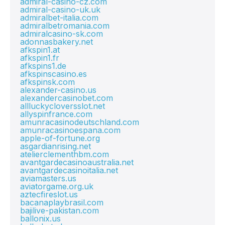
admiral-casino-cz.com
admiral-casino-uk.uk
admiralbet-italia.com
admiralbetromania.com
admiralcasino-sk.com
adonnasbakery.net
afkspin1.at
afkspin1.fr
afkspins1.de
afkspinscasino.es
afkspinsk.com
alexander-casino.us
alexandercasinobet.com
allluckycloversslot.net
allyspinfrance.com
amunracasinodeutschland.com
amunracasinoespana.com
apple-of-fortune.org
asgardianrising.net
atelierclementhbm.com
avantgardecasinoaustralia.net
avantgardecasinoitalia.net
aviamasters.us
aviatorgame.org.uk
aztecfireslot.us
bacanaplaybrasil.com
bajilive-pakistan.com
ballonix.us