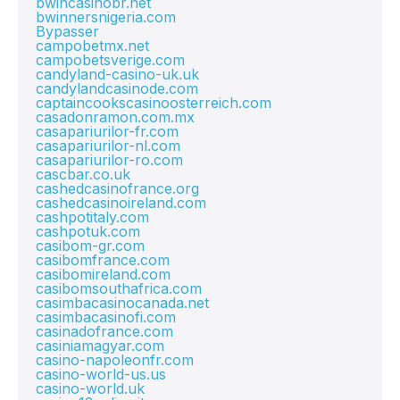
bwincasinobr.net
bwinnersnigeria.com
Bypasser
campobetmx.net
campobetsverige.com
candyland-casino-uk.uk
candylandcasinode.com
captaincookscasinoosterreich.com
casadonramon.com.mx
casapariurilor-fr.com
casapariurilor-nl.com
casapariurilor-ro.com
cascbar.co.uk
cashedcasinofrance.org
cashedcasinoireland.com
cashpotitaly.com
cashpotuk.com
casibom-gr.com
casibomfrance.com
casibomireland.com
casibomsouthafrica.com
casimbacasinocanada.net
casimbacasinofi.com
casinadofrance.com
casiniamagyar.com
casino-napoleonfr.com
casino-world-us.us
casino-world.uk