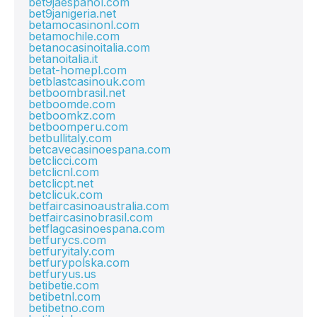
bet9jaespanol.com
bet9janigeria.net
betamocasinonl.com
betamochile.com
betanocasinoitalia.com
betanoitalia.it
betat-homepl.com
betblastcasinouk.com
betboombrasil.net
betboomde.com
betboomkz.com
betboomperu.com
betbullitaly.com
betcavecasinoespana.com
betclicci.com
betclicnl.com
betclicpt.net
betclicuk.com
betfaircasinoaustralia.com
betfaircasinobrasil.com
betflagcasinoespana.com
betfurycs.com
betfuryitaly.com
betfurypolska.com
betfuryus.us
betibetie.com
betibetnl.com
betibetno.com