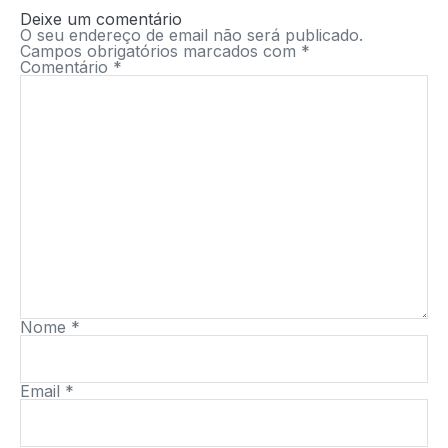
Deixe um comentário
O seu endereço de email não será publicado.
Campos obrigatórios marcados com
*
Comentário
*
Nome
*
Email
*