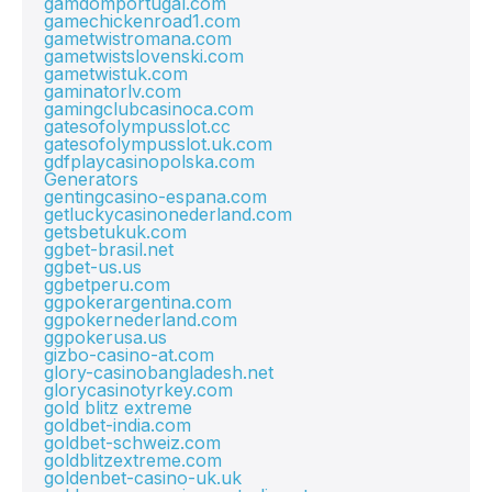
gamdomportugal.com
gamechickenroad1.com
gametwistromana.com
gametwistslovenski.com
gametwistuk.com
gaminatorlv.com
gamingclubcasinoca.com
gatesofolympusslot.cc
gatesofolympusslot.uk.com
gdfplaycasinopolska.com
Generators
gentingcasino-espana.com
getluckycasinonederland.com
getsbetukuk.com
ggbet-brasil.net
ggbet-us.us
ggbetperu.com
ggpokerargentina.com
ggpokernederland.com
ggpokerusa.us
gizbo-casino-at.com
glory-casinobangladesh.net
glorycasinotyrkey.com
gold blitz extreme
goldbet-india.com
goldbet-schweiz.com
goldblitzextreme.com
goldenbet-casino-uk.uk