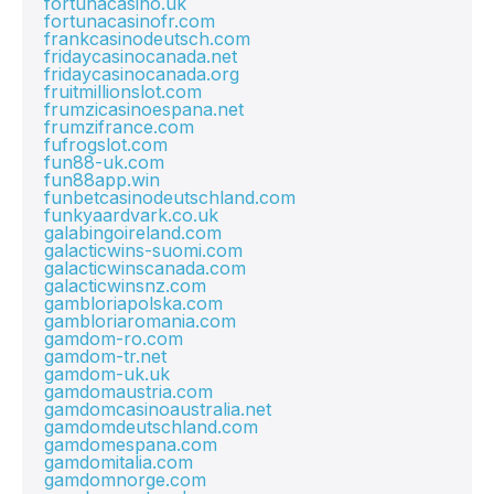
fortunacasino.uk
fortunacasinofr.com
frankcasinodeutsch.com
fridaycasinocanada.net
fridaycasinocanada.org
fruitmillionslot.com
frumzicasinoespana.net
frumzifrance.com
fufrogslot.com
fun88-uk.com
fun88app.win
funbetcasinodeutschland.com
funkyaardvark.co.uk
galabingoireland.com
galacticwins-suomi.com
galacticwinscanada.com
galacticwinsnz.com
gambloriapolska.com
gambloriaromania.com
gamdom-ro.com
gamdom-tr.net
gamdom-uk.uk
gamdomaustria.com
gamdomcasinoaustralia.net
gamdomdeutschland.com
gamdomespana.com
gamdomitalia.com
gamdomnorge.com