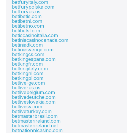
betfuryitaly.com
betfurypolska.com
betfuryus.us
betibetie.com
betibetnl.com
betibetno.com
betibetsl.com
beticcasinoitalia.com
betiniacasinocanada.com
betiniadk.com
betiniasverige.com
betkingcs.com
betkingespana.com
betkingfr.com
betkingitaly.com
betkingnl.com
betkingpl.com
betlive-ge.com
betlive-us.us
betlivebelgium.com
betlivedeutche.com
betliveslovakia.com
betlivesv.com
betliveturkey.com
betmasterbrasil.com
betmasterireland.com
betmasterireland.net
betnationnlcasino.com