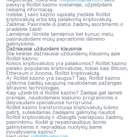
paskyrą Rollbit kazino svetainėje, užpildydami
reikiamą informaciją.
Indėliai
: Į savo kazino sąskaitą įneškite
Rollbit
kriptovaliutą
arba kitą palaikomą kriptovaliutą.
Žaidimai
: Pasirinkite iš platus žaidimų asortimento ir
pradėkite žaisti!
Laimėjimai
: Išimkite laimėjimus bet kuriuo metu,
pasinaudodami mūsų paprastomis išėmimo
galimybėmis.
Dažniausiai užduodami klausimai
Štai keletas dažniausiai užduodamų klausimų apie
Rollbit kazino:
Kokios kriptovaliutos yra palaikomos?
Rollbit kazino
palaiko populiarias kriptovaliutas, tokias kaip Bitcoin,
Ethereum ir žinoma, Rollbit kriptovaliutą.
Ar Rollbit kazino yra saugus?
Taip, Rollbit kazino
užtikrina žaidėjų saugumą naudodamas pažangias
šifravimo technologijas.
Kaip užsidirbti iš Rollbit kazino?
Žaidėjai gali laimėti
premijas, naudodamiesi lojalumo programomis ir
dalyvaudami specialiuose turnyruose.
Rollbit kazino transformuoja kriptovaliutų lošimo
patirtį, suteikdamas žaidėjams galimybę naudoti
Rollbit kriptovaliutą
ir džiaugtis įvairiapusiu žaidimų
pasirinkimu. Kodėl gi nepasinaudojus šiomis
galimybėmis ir nepradėjus nuotykių šiame
inovatyviame kazino?
Filed under:
rollbitlithuania.com