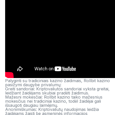
Palyginti su tradiciniais kazino žaidimais, Rollbit kazino
pasižymi daugybe privalumų:
Greiti sandoriai
: Kriptovaliutos sandoriai vyksta greitai,
leidžiant žaidėjams skubiai pradėti žaidimus.
Mažesni mokesčiai
: Rollbit kazino taiko mažesnius
mokesčius nei tradiciniai kazino, todėl žaidėjai gali
išsaugoti daugiau laimėjimų.
Anonimiškumas
: Kriptovaliutų naudojimas leidžia
žaidėjams žaisti be asmeninės informacijos