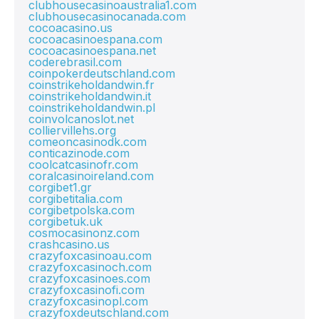
clubhousecasinoaustralia1.com
clubhousecasinocanada.com
cocoacasino.us
cocoacasinoespana.com
cocoacasinoespana.net
coderebrasil.com
coinpokerdeutschland.com
coinstrikeholdandwin.fr
coinstrikeholdandwin.it
coinstrikeholdandwin.pl
coinvolcanoslot.net
colliervillehs.org
comeoncasinodk.com
conticazinode.com
coolcatcasinofr.com
coralcasinoireland.com
corgibet1.gr
corgibetitalia.com
corgibetpolska.com
corgibetuk.uk
cosmocasinonz.com
crashcasino.us
crazyfoxcasinoau.com
crazyfoxcasinoch.com
crazyfoxcasinoes.com
crazyfoxcasinofi.com
crazyfoxcasinopl.com
crazyfoxdeutschland.com