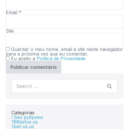
Email
*
Site
Guardar o meu nome, email e site neste navegador
para a próxima vez que eu comentar.
Eu aceito a
Política de Privacidade
Categorias
! Без рубрики
188betus.us
1bet-us.us