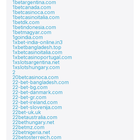
1betargentina.com
1betcanada.com
1betcasinoca.com
1betcasinoitalia.com
1betdk.com
1betindonesia.com
1betmagyar.com
1goindia.com
1xbet-india-online.in3
1xbetbangladesh.top
1xbetcasinoitalia.com
1xbetcasinoportugal.com
1xslotsargentina.net
1xslotshungary.com
2
20betcasinoca.com
22-bet-bangladesh.com
22-bet-bg.com
22-bet-danmark.com
22-bet-gr.com
22-bet-ireland.com
22-bet-slovenija.com
22bet-uk.uk
22betaustralia.com
22bethungary.net
22betmz.com
22betnigeria.net
22betosterreich.com