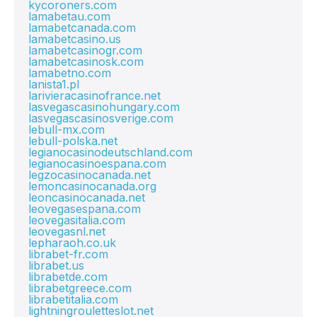
kycoroners.com
lamabetau.com
lamabetcanada.com
lamabetcasino.us
lamabetcasinogr.com
lamabetcasinosk.com
lamabetno.com
lanista1.pl
larivieracasinofrance.net
lasvegascasinohungary.com
lasvegascasinosverige.com
lebull-mx.com
lebull-polska.net
legianocasinodeutschland.com
legianocasinoespana.com
legzocasinocanada.net
lemoncasinocanada.org
leoncasinocanada.net
leovegasespana.com
leovegasitalia.com
leovegasnl.net
lepharaoh.co.uk
librabet-fr.com
librabet.us
librabetde.com
librabetgreece.com
librabetitalia.com
lightningrouletteslot.net