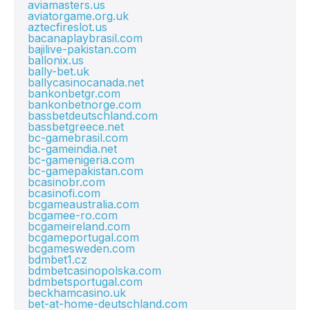
aviamasters.us
aviatorgame.org.uk
aztecfireslot.us
bacanaplaybrasil.com
bajilive-pakistan.com
ballonix.us
bally-bet.uk
ballycasinocanada.net
bankonbetgr.com
bankonbetnorge.com
bassbetdeutschland.com
bassbetgreece.net
bc-gamebrasil.com
bc-gameindia.net
bc-gamenigeria.com
bc-gamepakistan.com
bcasinobr.com
bcasinofi.com
bcgameaustralia.com
bcgamee-ro.com
bcgameireland.com
bcgameportugal.com
bcgamesweden.com
bdmbet1.cz
bdmbetcasinopolska.com
bdmbetsportugal.com
beckhamcasino.uk
bet-at-home-deutschland.com