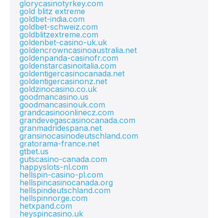
glorycasinotyrkey.com
gold blitz extreme
goldbet-india.com
goldbet-schweiz.com
goldblitzextreme.com
goldenbet-casino-uk.uk
goldencrowncasinoaustralia.net
goldenpanda-casinofr.com
goldenstarcasinoitalia.com
goldentigercasinocanada.net
goldentigercasinonz.net
goldzinocasino.co.uk
goodmancasino.us
goodmancasinouk.com
grandcasinoonlinecz.com
grandevegascasinocanada.com
granmadridespana.net
gransinocasinodeutschland.com
gratorama-france.net
gtbet.us
gutscasino-canada.com
happyslots-nl.com
hellspin-casino-pl.com
hellspincasinocanada.org
hellspindeutschland.com
hellspinnorge.com
hetxpand.com
heyspincasino.uk