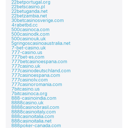
22betportugal.org
22betscasino.pl
22betuganda.net
22betzambia.net
30betcasinosverige.com
4rabetbd.cc
500casinoca.com
500casinodk.com
500casinouk.uk
5gringoscasinoaustralia.net
7-bet-casino.uk
777-casino.us
777bet-es.com
777betcasinoespana.com
777casino.uk
777casinodeutschland.com
777casinoespana.com
777casinolv.com
777casinoromania.com
7bitcasino.us
7bitcasinoca.org
888-casinoindia.com
8888casino.uk
8888casinobrasil.com
8888casinoitaly.com
888casinoitalia.com
888casinoitalia.net
888poker-canada.com