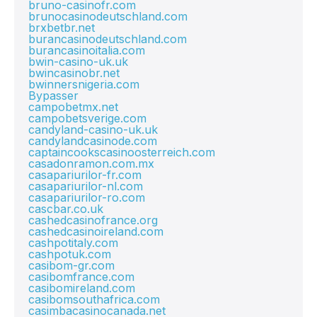
bruno-casinofr.com
brunocasinodeutschland.com
brxbetbr.net
burancasinodeutschland.com
burancasinoitalia.com
bwin-casino-uk.uk
bwincasinobr.net
bwinnersnigeria.com
Bypasser
campobetmx.net
campobetsverige.com
candyland-casino-uk.uk
candylandcasinode.com
captaincookscasinoosterreich.com
casadonramon.com.mx
casapariurilor-fr.com
casapariurilor-nl.com
casapariurilor-ro.com
cascbar.co.uk
cashedcasinofrance.org
cashedcasinoireland.com
cashpotitaly.com
cashpotuk.com
casibom-gr.com
casibomfrance.com
casibomireland.com
casibomsouthafrica.com
casimbacasinocanada.net