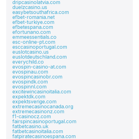
dripcasinolatvia.com
duelzcasino.us
easybetsouthafrica.com
efbet-romania.net
efbet-turkiye.com
efbetespana.com
efortunano.com
emmeessentials.co
esc-online-pt.com
esccasinoportugal.com
euslotcasino.us
euslotdeutschland.com
everychild.co
evospin-casino-at.com
evospinau.com
evospincasinobr.com
evospindk.com
evospinnl.com
excitewincasinoitalia.com
expektdk.com
expektsverige.com
extremecasinocanada.org
extremecasinonz.com
f1-casinocz.com
fairspincasinoportugal.com
fatbetcasino.uk
fatbetcasinoitalia.com
fatpiratecasinoespana.com