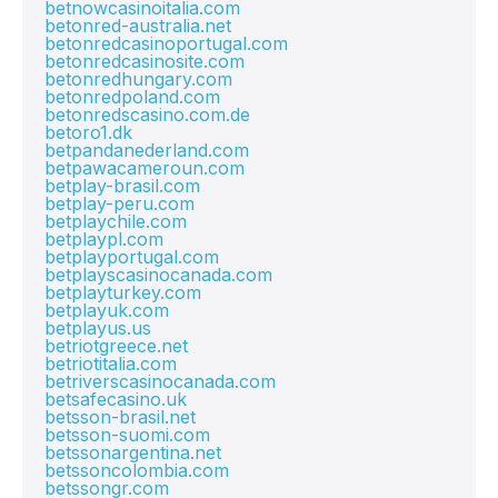
betnowcasinoitalia.com
betonred-australia.net
betonredcasinoportugal.com
betonredcasinosite.com
betonredhungary.com
betonredpoland.com
betonredscasino.com.de
betoro1.dk
betpandanederland.com
betpawacameroun.com
betplay-brasil.com
betplay-peru.com
betplaychile.com
betplaypl.com
betplayportugal.com
betplayscasinocanada.com
betplayturkey.com
betplayuk.com
betplayus.us
betriotgreece.net
betriotitalia.com
betriverscasinocanada.com
betsafecasino.uk
betsson-brasil.net
betsson-suomi.com
betssonargentina.net
betssoncolombia.com
betssongr.com