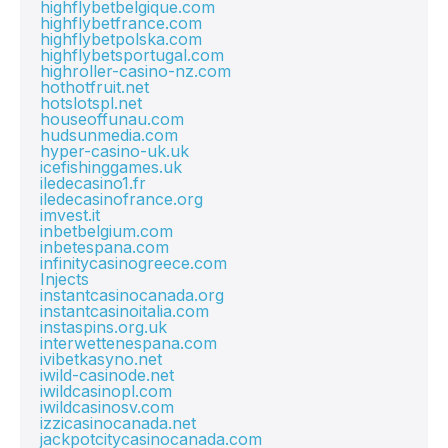
highflybetbelgique.com
highflybetfrance.com
highflybetpolska.com
highflybetsportugal.com
highroller-casino-nz.com
hothotfruit.net
hotslotspl.net
houseoffunau.com
hudsunmedia.com
hyper-casino-uk.uk
icefishinggames.uk
iledecasino1.fr
iledecasinofrance.org
imvest.it
inbetbelgium.com
inbetespana.com
infinitycasinogreece.com
Injects
instantcasinocanada.org
instantcasinoitalia.com
instaspins.org.uk
interwettenespana.com
ivibetkasyno.net
iwild-casinode.net
iwildcasinopl.com
iwildcasinosv.com
izzicasinocanada.net
jackpotcitycasinocanada.com