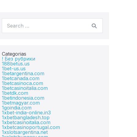
Categorias
! Без рубрики
188betus.us
1bet-us.us
1betargentina.com
1betcanada.com
1betcasinoca.com
1betcasinoitalia.com
1betdk.com
1betindonesia.com
1betmagyar.com
1goindia.com
1xbet-india-online.in3
1xbetbangladesh.top
1xbetcasinoitalia.com
1xbetcasinoportugal.com
1xslotsargentina.net