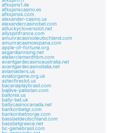
afkspin1.fr
afkspins1.de
afkspinscasino.es
afkspinsk.com
alexander-casino.us
alexandercasinobet.com
allluckycloversslot.net
allyspinfrance.com
amunracasinodeutschland.com
amunracasinoespana.com
apple-of-fortune.org
asgardianrising.net
atelierclementhbm.com
avantgardecasinoaustralia.net
avantgardecasinoitalia.net
aviamasters.us
aviatorgame.org.uk
aztecfireslot.us
bacanaplaybrasil.com
bajilive-pakistan.com
ballonix.us
bally-bet.uk
ballycasinocanada.net
bankonbetgr.com
bankonbetnorge.com
bassbetdeutschland.com
bassbetgreece.net
bc-gamebrasil.com