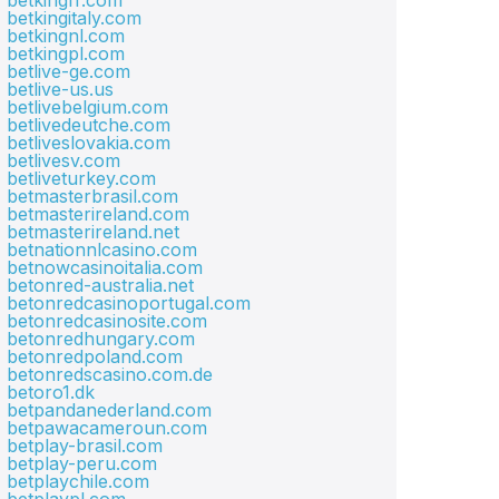
betkingfr.com
betkingitaly.com
betkingnl.com
betkingpl.com
betlive-ge.com
betlive-us.us
betlivebelgium.com
betlivedeutche.com
betliveslovakia.com
betlivesv.com
betliveturkey.com
betmasterbrasil.com
betmasterireland.com
betmasterireland.net
betnationnlcasino.com
betnowcasinoitalia.com
betonred-australia.net
betonredcasinoportugal.com
betonredcasinosite.com
betonredhungary.com
betonredpoland.com
betonredscasino.com.de
betoro1.dk
betpandanederland.com
betpawacameroun.com
betplay-brasil.com
betplay-peru.com
betplaychile.com