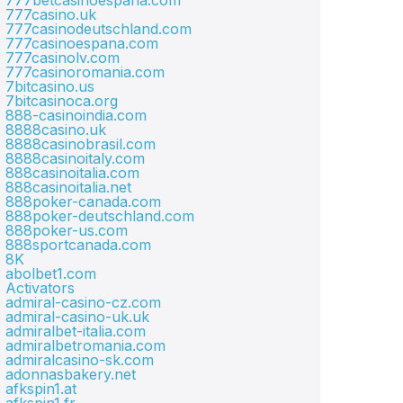
777betcasinoespana.com
777casino.uk
777casinodeutschland.com
777casinoespana.com
777casinolv.com
777casinoromania.com
7bitcasino.us
7bitcasinoca.org
888-casinoindia.com
8888casino.uk
8888casinobrasil.com
8888casinoitaly.com
888casinoitalia.com
888casinoitalia.net
888poker-canada.com
888poker-deutschland.com
888poker-us.com
888sportcanada.com
8K
abolbet1.com
Activators
admiral-casino-cz.com
admiral-casino-uk.uk
admiralbet-italia.com
admiralbetromania.com
admiralcasino-sk.com
adonnasbakery.net
afkspin1.at