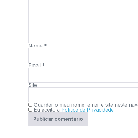
Nome
*
Email
*
Site
Guardar o meu nome, email e site neste na
Eu aceito a
Política de Privacidade