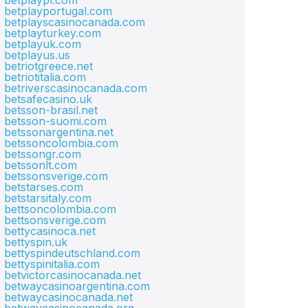
betplaypl.com
betplayportugal.com
betplayscasinocanada.com
betplayturkey.com
betplayuk.com
betplayus.us
betriotgreece.net
betriotitalia.com
betriverscasinocanada.com
betsafecasino.uk
betsson-brasil.net
betsson-suomi.com
betssonargentina.net
betssoncolombia.com
betssongr.com
betssonlt.com
betssonsverige.com
betstarses.com
betstarsitaly.com
bettsoncolombia.com
bettsonsverige.com
bettycasinoca.net
bettyspin.uk
bettyspindeutschland.com
bettyspinitalia.com
betvictorcasinocanada.net
betwaycasinoargentina.com
betwaycasinocanada.net