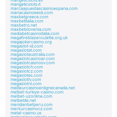
mangeticslots.es
mangeticslots.it
marcaapuestascasinoespana.com
mariacasinoeesti.com
maxbetgreece.com
maxbetitalia.com
maxbetro.net
maxbetslovenia.com
mediabetcasinoitalia.com
megafireblazeroulette.org.uk
megajokercasino.org
megaslot-id.com
megaslotat.com
megaslotaustralia.com
megaslotcasinoar.com
megaslotcasinosv.com
megaslotch.com
megaslotcz.com
megaslotes.com
megaslotlv.com
megaslotnl.com
meilleurcasinoenlignecanada.net
melbet-turkiye-casino.com
melbet-uzonline.com
melbetde.net
meridianbetperu.com
merkurcasinocz.com
metal-casino.us