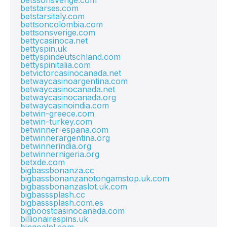
betssonsverige.com
betstarses.com
betstarsitaly.com
bettsoncolombia.com
bettsonsverige.com
bettycasinoca.net
bettyspin.uk
bettyspindeutschland.com
bettyspinitalia.com
betvictorcasinocanada.net
betwaycasinoargentina.com
betwaycasinocanada.net
betwaycasinocanada.org
betwaycasinoindia.com
betwin-greece.com
betwin-turkey.com
betwinner-espana.com
betwinnerargentina.org
betwinnerindia.org
betwinnernigeria.org
betxde.com
bigbassbonanza.cc
bigbassbonanzanotongamstop.uk.com
bigbassbonanzaslot.uk.com
bigbasssplash.cc
bigbasssplash.com.es
bigboostcasinocanada.com
billionairespins.uk