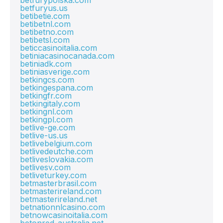
betfurypolska.com
betfuryus.us
betibetie.com
betibetnl.com
betibetno.com
betibetsl.com
beticcasinoitalia.com
betiniacasinocanada.com
betiniadk.com
betiniasverige.com
betkingcs.com
betkingespana.com
betkingfr.com
betkingitaly.com
betkingnl.com
betkingpl.com
betlive-ge.com
betlive-us.us
betlivebelgium.com
betlivedeutche.com
betliveslovakia.com
betlivesv.com
betliveturkey.com
betmasterbrasil.com
betmasterireland.com
betmasterireland.net
betnationnlcasino.com
betnowcasinoitalia.com