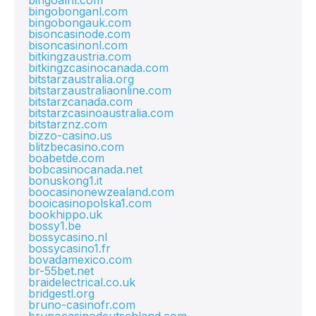
bingoalnl.com
bingobonganl.com
bingobongauk.com
bisoncasinode.com
bisoncasinonl.com
bitkingzaustria.com
bitkingzcasinocanada.com
bitstarzaustralia.org
bitstarzaustraliaonline.com
bitstarzcanada.com
bitstarzcasinoaustralia.com
bitstarznz.com
bizzo-casino.us
blitzbecasino.com
boabetde.com
bobcasinocanada.net
bonuskong1.it
boocasinonewzealand.com
booicasinopolska1.com
bookhippo.uk
bossy1.be
bossycasino.nl
bossycasino1.fr
bovadamexico.com
br-55bet.net
braidelectrical.co.uk
bridgestl.org
bruno-casinofr.com