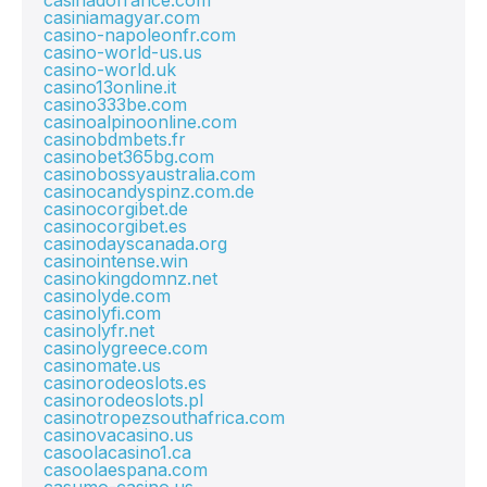
casinadofrance.com
casiniamagyar.com
casino-napoleonfr.com
casino-world-us.us
casino-world.uk
casino13online.it
casino333be.com
casinoalpinoonline.com
casinobdmbets.fr
casinobet365bg.com
casinobossyaustralia.com
casinocandyspinz.com.de
casinocorgibet.de
casinocorgibet.es
casinodayscanada.org
casinointense.win
casinokingdomnz.net
casinolyde.com
casinolyfi.com
casinolyfr.net
casinolygreece.com
casinomate.us
casinorodeoslots.es
casinorodeoslots.pl
casinotropezsouthafrica.com
casinovacasino.us
casoolacasino1.ca
casoolaespana.com