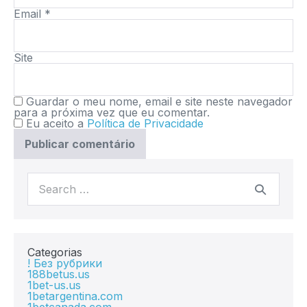
Email
*
Site
Guardar o meu nome, email e site neste navegador
para a próxima vez que eu comentar.
Eu aceito a
Política de Privacidade
Categorias
! Без рубрики
188betus.us
1bet-us.us
1betargentina.com