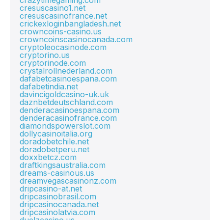
crazytimegaming.com
cresuscasino1.net
cresuscasinofrance.net
crickexloginbangladesh.net
crowncoins-casino.us
crowncoinscasinocanada.com
cryptoleocasinode.com
cryptorino.us
cryptorinode.com
crystalrollnederland.com
dafabetcasinoespana.com
dafabetindia.net
davincigoldcasino-uk.uk
daznbetdeutschland.com
denderacasinoespana.com
denderacasinofrance.com
diamondspowerslot.com
dollycasinoitalia.org
doradobetchile.net
doradobetperu.net
doxxbetcz.com
draftkingsaustralia.com
dreams-casinous.us
dreamvegascasinonz.com
dripcasino-at.net
dripcasinobrasil.com
dripcasinocanada.net
dripcasinolatvia.com