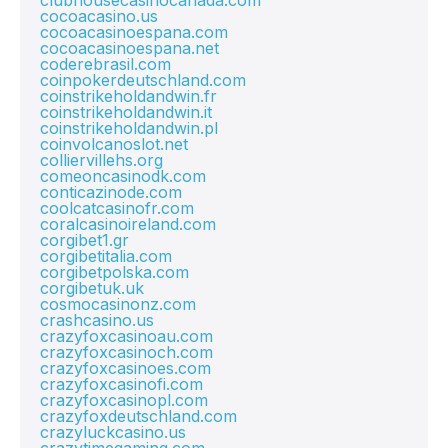
clubhousecasinocanada.com
cocoacasino.us
cocoacasinoespana.com
cocoacasinoespana.net
coderebrasil.com
coinpokerdeutschland.com
coinstrikeholdandwin.fr
coinstrikeholdandwin.it
coinstrikeholdandwin.pl
coinvolcanoslot.net
colliervillehs.org
comeoncasinodk.com
conticazinode.com
coolcatcasinofr.com
coralcasinoireland.com
corgibet1.gr
corgibetitalia.com
corgibetpolska.com
corgibetuk.uk
cosmocasinonz.com
crashcasino.us
crazyfoxcasinoau.com
crazyfoxcasinoch.com
crazyfoxcasinoes.com
crazyfoxcasinofi.com
crazyfoxcasinopl.com
crazyfoxdeutschland.com
crazyluckcasino.us