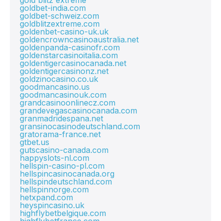
gold blitz extreme
goldbet-india.com
goldbet-schweiz.com
goldblitzextreme.com
goldenbet-casino-uk.uk
goldencrowncasinoaustralia.net
goldenpanda-casinofr.com
goldenstarcasinoitalia.com
goldentigercasinocanada.net
goldentigercasinonz.net
goldzinocasino.co.uk
goodmancasino.us
goodmancasinouk.com
grandcasinoonlinecz.com
grandevegascasinocanada.com
granmadridespana.net
gransinocasinodeutschland.com
gratorama-france.net
gtbet.us
gutscasino-canada.com
happyslots-nl.com
hellspin-casino-pl.com
hellspincasinocanada.org
hellspindeutschland.com
hellspinnorge.com
hetxpand.com
heyspincasino.uk
highflybetbelgique.com