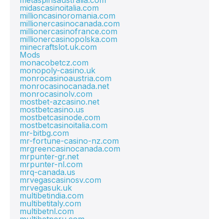
metaspinsaustralia.com
midascasinoitalia.com
millioncasinoromania.com
millionercasinocanada.com
millionercasinofrance.com
millionercasinopolska.com
minecraftslot.uk.com
Mods
monacobetcz.com
monopoly-casino.uk
monrocasinoaustria.com
monrocasinocanada.net
monrocasinolv.com
mostbet-azcasino.net
mostbetcasino.us
mostbetcasinode.com
mostbetcasinoitalia.com
mr-bitbg.com
mr-fortune-casino-nz.com
mrgreencasinocanada.com
mrpunter-gr.net
mrpunter-nl.com
mrq-canada.us
mrvegascasinosv.com
mrvegasuk.uk
multibetindia.com
multibetitaly.com
multibetnl.com