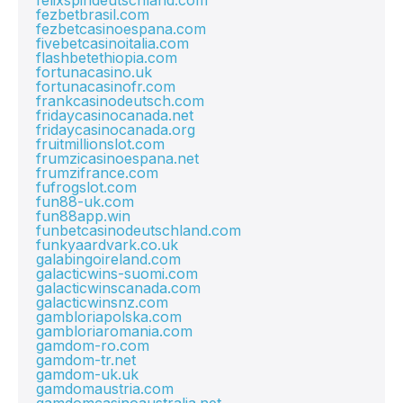
felixspindeutschland.com
fezbetbrasil.com
fezbetcasinoespana.com
fivebetcasinoitalia.com
flashbetethiopia.com
fortunacasino.uk
fortunacasinofr.com
frankcasinodeutsch.com
fridaycasinocanada.net
fridaycasinocanada.org
fruitmillionslot.com
frumzicasinoespana.net
frumzifrance.com
fufrogslot.com
fun88-uk.com
fun88app.win
funbetcasinodeutschland.com
funkyaardvark.co.uk
galabingoireland.com
galacticwins-suomi.com
galacticwinscanada.com
galacticwinsnz.com
gambloriapolska.com
gambloriaromania.com
gamdom-ro.com
gamdom-tr.net
gamdom-uk.uk
gamdomaustria.com