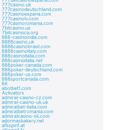
777betcasinoespana.com
777casino.uk
777casinodeutschland.com
777casinoespana.com
777casinolv.com
777casinoromania.com
7bitcasino.us
7bitcasinoca.org
888-casinoindia.com
8888casino.uk
8888casinobrasil.com
8888casinoitaly.com
888casinoitalia.com
888casinoitalia.net
888poker-canada.com
888poker-deutschland.com
888poker-us.com
888sportcanada.com
8K
abolbet1.com
Activators
admiral-casino-cz.com
admiral-casino-uk.uk
admiralbet-italia.com
admiralbetromania.com
admiralcasino-sk.com
adonnasbakery.net
afkspin1.at