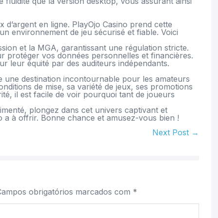
fluidité que la version desktop, vous assurant ainsi
ux d’argent en ligne.
PlayOjo Casino
prend cette
 un environnement de jeu sécurisé et fiable. Voici
on et la MGA, garantissant une régulation stricte.
r protéger vos données personnelles et financières.
ur leur équité par des auditeurs indépendants.
une destination incontournable pour les amateurs
nditions de mise, sa variété de jeux, ses promotions
é, il est facile de voir pourquoi tant de joueurs
menté, plongez dans cet univers captivant et
a à offrir. Bonne chance et amusez-vous bien !
Next Post →
Campos obrigatórios marcados com
*