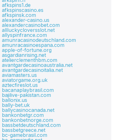
afkspin1.fr
afkspins1.de
afkspinscasino.es
afkspinsk.com
alexander-casino.us
alexandercasinobet.com
allluckycloversslot.net
allyspinfrance.com
amunracasinodeutschland.com
amunracasinoespana.com
apple-of-fortune.org
asgardianrising.net
atelierclementhbm.com
avantgardecasinoaustralia.net
avantgardecasinoitalia.net
aviamasters.us
aviatorgame.org.uk
aztecfireslot.us
bacanaplaybrasil.com
bajilive-pakistan.com
ballonix.us
bally-bet.uk
ballycasinocanada.net
bankonbetgr.com
bankonbetnorge.com
bassbetdeutschland.com
bassbetgreece.net
bc-gamebrasil.com