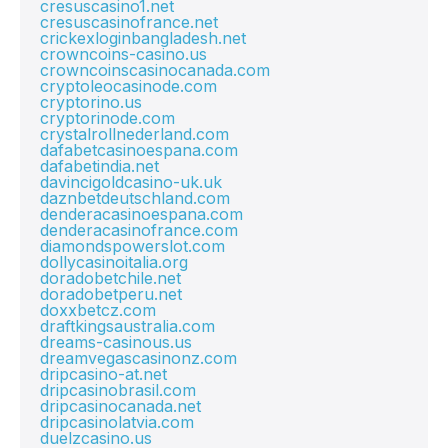
cresuscasino1.net
cresuscasinofrance.net
crickexloginbangladesh.net
crowncoins-casino.us
crowncoinscasinocanada.com
cryptoleocasinode.com
cryptorino.us
cryptorinode.com
crystalrollnederland.com
dafabetcasinoespana.com
dafabetindia.net
davincigoldcasino-uk.uk
daznbetdeutschland.com
denderacasinoespana.com
denderacasinofrance.com
diamondspowerslot.com
dollycasinoitalia.org
doradobetchile.net
doradobetperu.net
doxxbetcz.com
draftkingsaustralia.com
dreams-casinous.us
dreamvegascasinonz.com
dripcasino-at.net
dripcasinobrasil.com
dripcasinocanada.net
dripcasinolatvia.com
duelzcasino.us