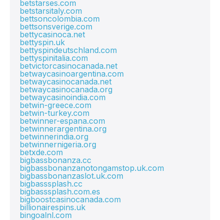
betstarses.com
betstarsitaly.com
bettsoncolombia.com
bettsonsverige.com
bettycasinoca.net
bettyspin.uk
bettyspindeutschland.com
bettyspinitalia.com
betvictorcasinocanada.net
betwaycasinoargentina.com
betwaycasinocanada.net
betwaycasinocanada.org
betwaycasinoindia.com
betwin-greece.com
betwin-turkey.com
betwinner-espana.com
betwinnerargentina.org
betwinnerindia.org
betwinnernigeria.org
betxde.com
bigbassbonanza.cc
bigbassbonanzanotongamstop.uk.com
bigbassbonanzaslot.uk.com
bigbasssplash.cc
bigbasssplash.com.es
bigboostcasinocanada.com
billionairespins.uk
bingoalnl.com