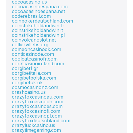
cocoacasino.us
cocoacasinoespana.com
cocoacasinoespana.net
coderebrasil.com
coinpokerdeutschland.com
coinstrikeholdandwin.fr
coinstrikeholdandwin.it
coinstrikeholdandwin.pl
coinvolcanoslot.net
colliervillehs.org
comeoncasinodk.com
conticazinode.com
coolcatcasinofr.com
coralcasinoireland.com
corgibet1.gr
corgibetitalia.com
corgibetpolska.com
corgibetuk.uk
cosmocasinonz.com
crashcasino.us
crazyfoxcasinoau.com
crazyfoxcasinoch.com
crazyfoxcasinoes.com
crazyfoxcasinofi.com
crazyfoxcasinopl.com
crazyfoxdeutschland.com
crazyluckcasino.us
crazytimegaming.com