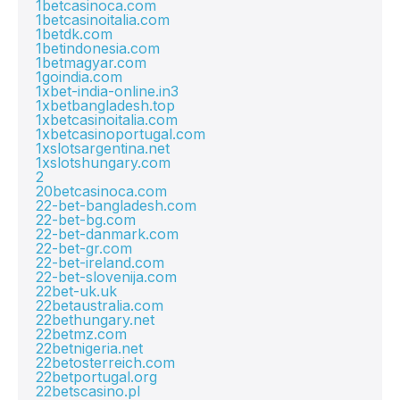
1betcasinoca.com
1betcasinoitalia.com
1betdk.com
1betindonesia.com
1betmagyar.com
1goindia.com
1xbet-india-online.in3
1xbetbangladesh.top
1xbetcasinoitalia.com
1xbetcasinoportugal.com
1xslotsargentina.net
1xslotshungary.com
2
20betcasinoca.com
22-bet-bangladesh.com
22-bet-bg.com
22-bet-danmark.com
22-bet-gr.com
22-bet-ireland.com
22-bet-slovenija.com
22bet-uk.uk
22betaustralia.com
22bethungary.net
22betmz.com
22betnigeria.net
22betosterreich.com
22betportugal.org
22betscasino.pl