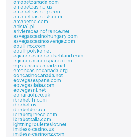
lamabetcanada.com
lamabetcasino.us
lamabetcasinogr.com
lamabetcasinosk.com
lamabetno.com
lanista1.pl
larivieracasinofrance.net
lasvegascasinohungary.com
lasvegascasinosverige.com
lebull-mx.com
lebull-polska.net
legianocasinodeutschland.com
legianocasinoespana.com
legzocasinocanada.net
lemoncasinocanada.org
leoncasinocanada.net
leovegasespana.com
leovegasitalia.com
leovegasnl.net
lepharaoh.co.uk
librabet-fr.com
librabet.us
librabetde.com
librabetgreece.com
librabetitalia.com
lightningrouletteslot.net
limitless-casino.us
limitless-casinonz.com