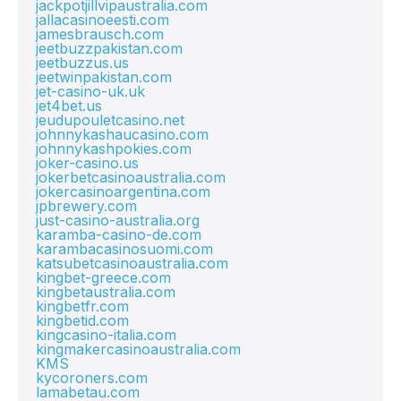
jackpotjillvipaustralia.com
jallacasinoeesti.com
jamesbrausch.com
jeetbuzzpakistan.com
jeetbuzzus.us
jeetwinpakistan.com
jet-casino-uk.uk
jet4bet.us
jeudupouletcasino.net
johnnykashaucasino.com
johnnykashpokies.com
joker-casino.us
jokerbetcasinoaustralia.com
jokercasinoargentina.com
jpbrewery.com
just-casino-australia.org
karamba-casino-de.com
karambacasinosuomi.com
katsubetcasinoaustralia.com
kingbet-greece.com
kingbetaustralia.com
kingbetfr.com
kingbetid.com
kingcasino-italia.com
kingmakercasinoaustralia.com
KMS
kycoroners.com
lamabetau.com