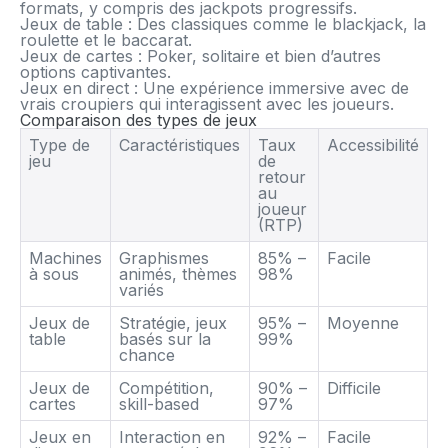
formats, y compris des jackpots progressifs.
Jeux de table :
Des classiques comme le blackjack, la
roulette et le baccarat.
Jeux de cartes :
Poker, solitaire et bien d’autres
options captivantes.
Jeux en direct :
Une expérience immersive avec de
vrais croupiers qui interagissent avec les joueurs.
Comparaison des types de jeux
Type de
Caractéristiques
Taux
Accessibilité
jeu
de
retour
au
joueur
(RTP)
Machines
Graphismes
85% –
Facile
à sous
animés, thèmes
98%
variés
Jeux de
Stratégie, jeux
95% –
Moyenne
table
basés sur la
99%
chance
Jeux de
Compétition,
90% –
Difficile
cartes
skill-based
97%
Jeux en
Interaction en
92% –
Facile