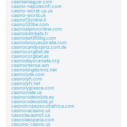
casiniamagyar.com
casino-napoleonfr.com
casino-world-us.us
casino-world.uk
casino13online.it
casino333be.com
casinoalpinoonline.com
casinobdmbets.fr
casinobet365bg.com
casinobossyaustralia.com
casinocandyspinz.com.de
casinocorgibet.de
casinocorgibet.es
casinodayscanada.org
casinointense.win
casinokingdomnz.net
casinolyde.com
casinolyfi.com
casinolyfr.net
casinolygreece.com
casinomate.us
casinorodeoslots.es
casinorodeoslots.pl
casinotropezsouthafrica.com
casinovacasino.us
casoolacasino1.ca
casoolaespana.com
casumo-casino.us