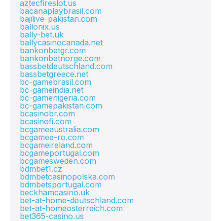
aztecfireslot.us
bacanaplaybrasil.com
bajilive-pakistan.com
ballonix.us
bally-bet.uk
ballycasinocanada.net
bankonbetgr.com
bankonbetnorge.com
bassbetdeutschland.com
bassbetgreece.net
bc-gamebrasil.com
bc-gameindia.net
bc-gamenigeria.com
bc-gamepakistan.com
bcasinobr.com
bcasinofi.com
bcgameaustralia.com
bcgamee-ro.com
bcgameireland.com
bcgameportugal.com
bcgamesweden.com
bdmbet1.cz
bdmbetcasinopolska.com
bdmbetsportugal.com
beckhamcasino.uk
bet-at-home-deutschland.com
bet-at-homeosterreich.com
bet365-casino.us