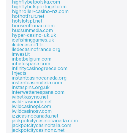
highflybetpolska.com
highflybetsportugal.com
highroller-casino-nz.com
hothotfruit.net
hotslotspl.net
houseoffunau.com
hudsunmedia.com
hyper-casino-uk.uk
icefishinggames.uk
iledecasino1.fr
iledecasinofrance.org
imvest.it
inbetbelgium.com
inbetespana.com
infinitycasinogreece.com
Injects
instantcasinocanada.org
instantcasinoitalia.com
instaspins.org.uk
interwettenespana.com
ivibetkasyno.net
iwild-casinode.net
iwildcasinopl.com
iwildcasinosv.com
izzicasinocanada.net
jackpotcitycasinocanada.com
jackpotcitycasinoitalia.com
jackpotcitycasinonz.net