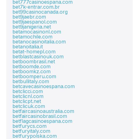
bet777casinoespana.com
bet7k-entrar.com.br
bet99casinocanada.org
bet9jaebr.com
bet9jaespanol.com
bet9janigeria.net
betamocasinonl.com
betamochile.com
betanocasinoitalia.com
betanoitalia.it
betat-homepl.com
betblastcasinouk.com
betboombrasil.net
betboomde.com
betboomkz.com
betboomperu.com
betbullitaly.com
betcavecasinoespana.com
betclicci.com
betclicnl.com
betclicpt.net
betclicuk.com
betfaircasinoaustralia.com
betfaircasinobrasil.com
betflagcasinoespana.com
betfurycs.com
betfuryitaly.com
betfurypolska.com