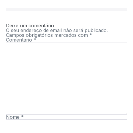
Deixe um comentário
O seu endereço de email não será publicado.
Campos obrigatórios marcados com
*
Comentário
*
Nome
*