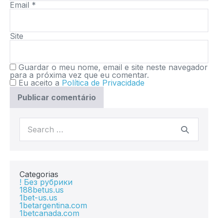
Email
*
Site
Guardar o meu nome, email e site neste navegador
para a próxima vez que eu comentar.
Eu aceito a
Política de Privacidade
Categorias
! Без рубрики
188betus.us
1bet-us.us
1betargentina.com
1betcanada.com