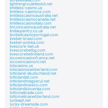
librabetitalia.com
lightningrouletteslot.net
limitless-casino.us
limitless-casinonz.com
limitlesscasinoaustralia.net
limitlesscasinocanada.net
limitlesscasinoitaly.com
lincolncasinoaustralia.net
lindaspantry.co.uk
lionbetcasinoportugal.com
livebet-brasil.com
livebet-polska.com
livescore-bet.uk
livescorebetbg.com
livescorebetireland.com
locowincasinofrance.net
locowincasinonl.net
lokicasino.us
lokicasinoswitzerland.com
lottoland-deutschland.net
lottolandat.com
lottolandmagyarul.net
lottolandmexico.com
lottolandslovenija.com
lottomaticade.com
lottomaticaswitzerland.com
luckiapt.net
lucky-dreamsde.com