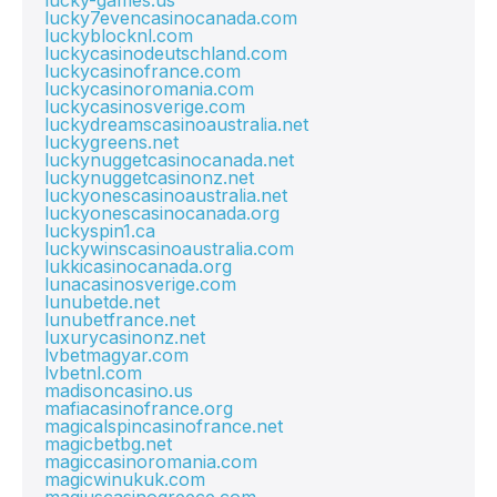
lucky-games.us
lucky7evencasinocanada.com
luckyblocknl.com
luckycasinodeutschland.com
luckycasinofrance.com
luckycasinoromania.com
luckycasinosverige.com
luckydreamscasinoaustralia.net
luckygreens.net
luckynuggetcasinocanada.net
luckynuggetcasinonz.net
luckyonescasinoaustralia.net
luckyonescasinocanada.org
luckyspin1.ca
luckywinscasinoaustralia.com
lukkicasinocanada.org
lunacasinosverige.com
lunubetde.net
lunubetfrance.net
luxurycasinonz.net
lvbetmagyar.com
lvbetnl.com
madisoncasino.us
mafiacasinofrance.org
magicalspincasinofrance.net
magicbetbg.net
magiccasinoromania.com
magicwinukuk.com