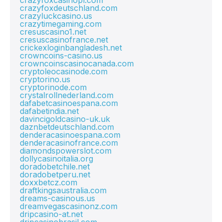
crazyfoxcasinopl.com
crazyfoxdeutschland.com
crazyluckcasino.us
crazytimegaming.com
cresuscasino1.net
cresuscasinofrance.net
crickexloginbangladesh.net
crowncoins-casino.us
crowncoinscasinocanada.com
cryptoleocasinode.com
cryptorino.us
cryptorinode.com
crystalrollnederland.com
dafabetcasinoespana.com
dafabetindia.net
davincigoldcasino-uk.uk
daznbetdeutschland.com
denderacasinoespana.com
denderacasinofrance.com
diamondspowerslot.com
dollycasinoitalia.org
doradobetchile.net
doradobetperu.net
doxxbetcz.com
draftkingsaustralia.com
dreams-casinous.us
dreamvegascasinonz.com
dripcasino-at.net