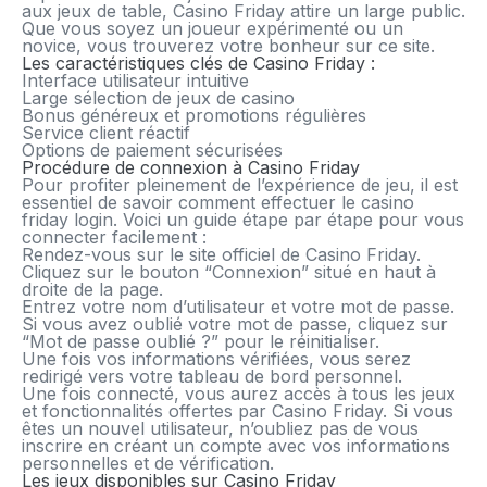
aux jeux de table, Casino Friday attire un large public.
Que vous soyez un joueur expérimenté ou un
novice, vous trouverez votre bonheur sur ce site.
Les caractéristiques clés de Casino Friday :
Interface utilisateur intuitive
Large sélection de jeux de casino
Bonus généreux et promotions régulières
Service client réactif
Options de paiement sécurisées
Procédure de connexion à Casino Friday
Pour profiter pleinement de l’expérience de jeu, il est
essentiel de savoir comment effectuer le
casino
friday login
. Voici un guide étape par étape pour vous
connecter facilement :
Rendez-vous sur le site officiel de Casino Friday.
Cliquez sur le bouton “Connexion” situé en haut à
droite de la page.
Entrez votre nom d’utilisateur et votre mot de passe.
Si vous avez oublié votre mot de passe, cliquez sur
“Mot de passe oublié ?” pour le réinitialiser.
Une fois vos informations vérifiées, vous serez
redirigé vers votre tableau de bord personnel.
Une fois connecté, vous aurez accès à tous les jeux
et fonctionnalités offertes par Casino Friday. Si vous
êtes un nouvel utilisateur, n’oubliez pas de vous
inscrire en créant un compte avec vos informations
personnelles et de vérification.
Les jeux disponibles sur Casino Friday