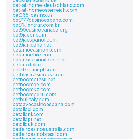
beckhamcasino.uk
bet-at-home-deutschland.com
bet-at-homeosterreich.com
bet365-casino.us
bet777casinoespana.com
bet7k-entrar.com.br
bet99casinocanada.org
bet9jaebr.com
bet9jaespanol.com
bet9janigeria.net
betamocasinonl.com
betamochile.com
betanocasinoitalia.com
betanoitalia.it
betat-homepl.com
betblastcasinouk.com
betboombrasil.net
betboomde.com
betboomkz.com
betboomperu.com
betbullitaly.com
betcavecasinoespana.com
betclicci.com
betclicnl.com
betclicpt.net
betclicuk.com
betfaircasinoaustralia.com
betfaircasinobrasil.com