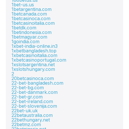
188betus.us
1bet-us.us
1betargentina.com
1betcanada.com
1betcasinoca.com
1betcasinoitalia.com
1betdk.com
1betindonesia.com
1betmagyar.com
1goindia.com
1xbet-india-online.in3
1xbetbangladesh.top
1xbetcasinoitalia.com
1xbetcasinoportugal.com
1xslotsargentina.net
1xslotshungary.com
2
20betcasinoca.com
22-bet-bangladesh.com
22-bet-bg.com
22-bet-danmark.com
22-bet-gr.com
22-bet-ireland.com
22-bet-slovenija.com
22bet-uk.uk
22betaustralia.com
22bethungary.net
22betmz.com