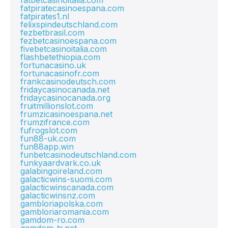
fatbetcasinoitalia.com
fatpiratecasinoespana.com
fatpirates1.nl
felixspindeutschland.com
fezbetbrasil.com
fezbetcasinoespana.com
fivebetcasinoitalia.com
flashbetethiopia.com
fortunacasino.uk
fortunacasinofr.com
frankcasinodeutsch.com
fridaycasinocanada.net
fridaycasinocanada.org
fruitmillionslot.com
frumzicasinoespana.net
frumzifrance.com
fufrogslot.com
fun88-uk.com
fun88app.win
funbetcasinodeutschland.com
funkyaardvark.co.uk
galabingoireland.com
galacticwins-suomi.com
galacticwinscanada.com
galacticwinsnz.com
gambloriapolska.com
gambloriaromania.com
gamdom-ro.com