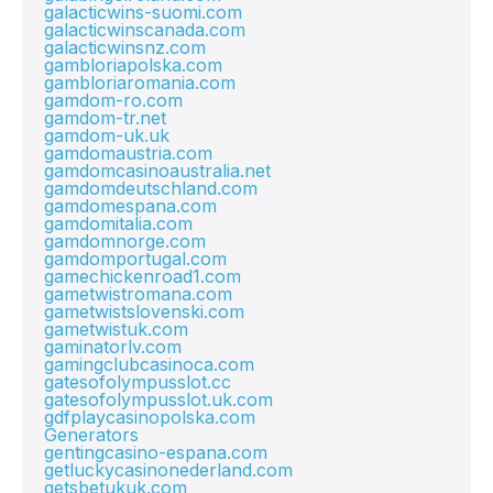
galacticwins-suomi.com
galacticwinscanada.com
galacticwinsnz.com
gambloriapolska.com
gambloriaromania.com
gamdom-ro.com
gamdom-tr.net
gamdom-uk.uk
gamdomaustria.com
gamdomcasinoaustralia.net
gamdomdeutschland.com
gamdomespana.com
gamdomitalia.com
gamdomnorge.com
gamdomportugal.com
gamechickenroad1.com
gametwistromana.com
gametwistslovenski.com
gametwistuk.com
gaminatorlv.com
gamingclubcasinoca.com
gatesofolympusslot.cc
gatesofolympusslot.uk.com
gdfplaycasinopolska.com
Generators
gentingcasino-espana.com
getluckycasinonederland.com
getsbetukuk.com