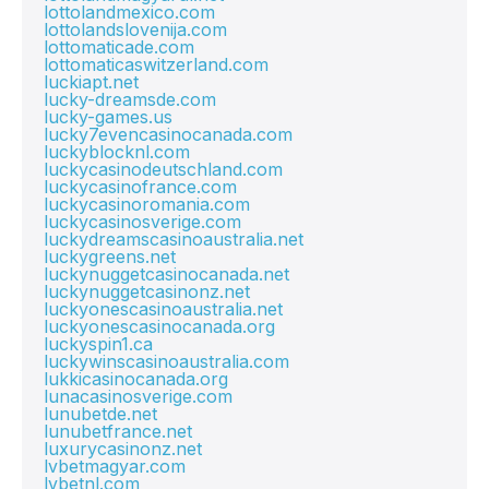
lottolandmexico.com
lottolandslovenija.com
lottomaticade.com
lottomaticaswitzerland.com
luckiapt.net
lucky-dreamsde.com
lucky-games.us
lucky7evencasinocanada.com
luckyblocknl.com
luckycasinodeutschland.com
luckycasinofrance.com
luckycasinoromania.com
luckycasinosverige.com
luckydreamscasinoaustralia.net
luckygreens.net
luckynuggetcasinocanada.net
luckynuggetcasinonz.net
luckyonescasinoaustralia.net
luckyonescasinocanada.org
luckyspin1.ca
luckywinscasinoaustralia.com
lukkicasinocanada.org
lunacasinosverige.com
lunubetde.net
lunubetfrance.net
luxurycasinonz.net
lvbetmagyar.com
lvbetnl.com