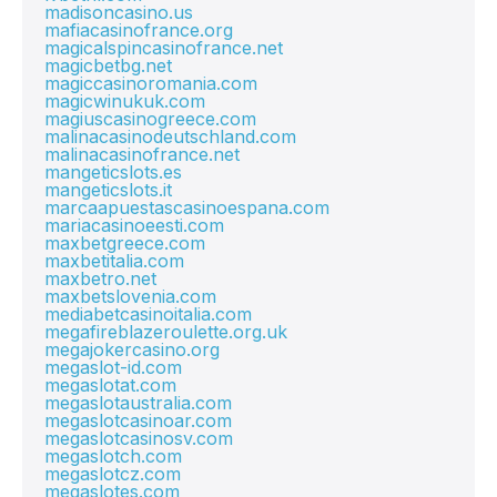
madisoncasino.us
mafiacasinofrance.org
magicalspincasinofrance.net
magicbetbg.net
magiccasinoromania.com
magicwinukuk.com
magiuscasinogreece.com
malinacasinodeutschland.com
malinacasinofrance.net
mangeticslots.es
mangeticslots.it
marcaapuestascasinoespana.com
mariacasinoeesti.com
maxbetgreece.com
maxbetitalia.com
maxbetro.net
maxbetslovenia.com
mediabetcasinoitalia.com
megafireblazeroulette.org.uk
megajokercasino.org
megaslot-id.com
megaslotat.com
megaslotaustralia.com
megaslotcasinoar.com
megaslotcasinosv.com
megaslotch.com
megaslotcz.com
megaslotes.com