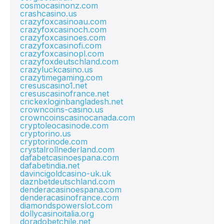
cosmocasinonz.com
crashcasino.us
crazyfoxcasinoau.com
crazyfoxcasinoch.com
crazyfoxcasinoes.com
crazyfoxcasinofi.com
crazyfoxcasinopl.com
crazyfoxdeutschland.com
crazyluckcasino.us
crazytimegaming.com
cresuscasino1.net
cresuscasinofrance.net
crickexloginbangladesh.net
crowncoins-casino.us
crowncoinscasinocanada.com
cryptoleocasinode.com
cryptorino.us
cryptorinode.com
crystalrollnederland.com
dafabetcasinoespana.com
dafabetindia.net
davincigoldcasino-uk.uk
daznbetdeutschland.com
denderacasinoespana.com
denderacasinofrance.com
diamondspowerslot.com
dollycasinoitalia.org
doradobetchile.net