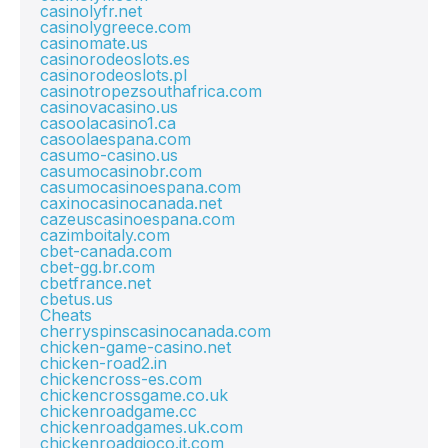
casinolyfr.net
casinolygreece.com
casinomate.us
casinorodeoslots.es
casinorodeoslots.pl
casinotropezsouthafrica.com
casinovacasino.us
casoolacasino1.ca
casoolaespana.com
casumo-casino.us
casumocasinobr.com
casumocasinoespana.com
caxinocasinocanada.net
cazeuscasinoespana.com
cazimboitaly.com
cbet-canada.com
cbet-gg.br.com
cbetfrance.net
cbetus.us
Cheats
cherryspinscasinocanada.com
chicken-game-casino.net
chicken-road2.in
chickencross-es.com
chickencrossgame.co.uk
chickenroadgame.cc
chickenroadgames.uk.com
chickenroadgioco.it.com