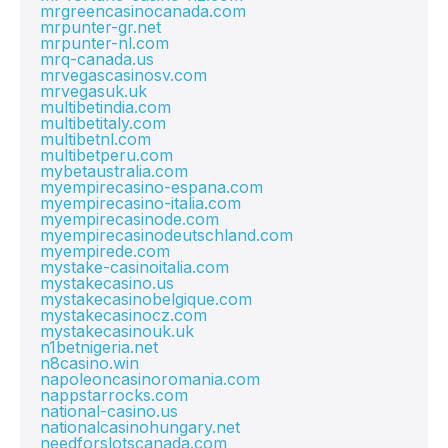
mrgreencasinocanada.com
mrpunter-gr.net
mrpunter-nl.com
mrq-canada.us
mrvegascasinosv.com
mrvegasuk.uk
multibetindia.com
multibetitaly.com
multibetnl.com
multibetperu.com
mybetaustralia.com
myempirecasino-espana.com
myempirecasino-italia.com
myempirecasinode.com
myempirecasinodeutschland.com
myempirede.com
mystake-casinoitalia.com
mystakecasino.us
mystakecasinobelgique.com
mystakecasinocz.com
mystakecasinouk.uk
n1betnigeria.net
n8casino.win
napoleoncasinoromania.com
nappstarrocks.com
national-casino.us
nationalcasinohungary.net
needforslotscanada.com