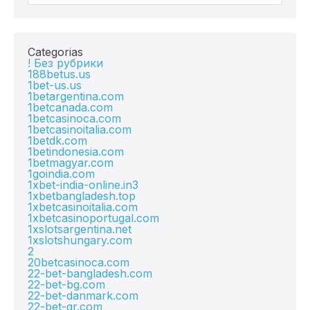
Categorias
! Без рубрики
188betus.us
1bet-us.us
1betargentina.com
1betcanada.com
1betcasinoca.com
1betcasinoitalia.com
1betdk.com
1betindonesia.com
1betmagyar.com
1goindia.com
1xbet-india-online.in3
1xbetbangladesh.top
1xbetcasinoitalia.com
1xbetcasinoportugal.com
1xslotsargentina.net
1xslotshungary.com
2
20betcasinoca.com
22-bet-bangladesh.com
22-bet-bg.com
22-bet-danmark.com
22-bet-gr.com