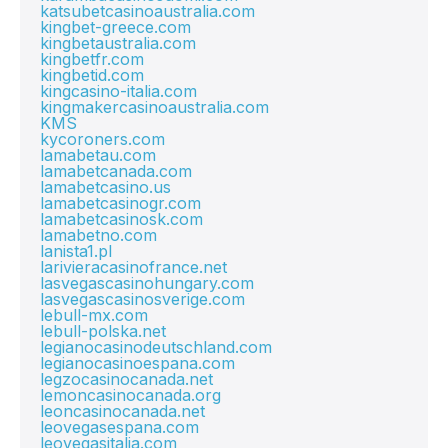
katsubetcasinoaustralia.com
kingbet-greece.com
kingbetaustralia.com
kingbetfr.com
kingbetid.com
kingcasino-italia.com
kingmakercasinoaustralia.com
KMS
kycoroners.com
lamabetau.com
lamabetcanada.com
lamabetcasino.us
lamabetcasinogr.com
lamabetcasinosk.com
lamabetno.com
lanista1.pl
larivieracasinofrance.net
lasvegascasinohungary.com
lasvegascasinosverige.com
lebull-mx.com
lebull-polska.net
legianocasinodeutschland.com
legianocasinoespana.com
legzocasinocanada.net
lemoncasinocanada.org
leoncasinocanada.net
leovegasespana.com
leovegasitalia.com