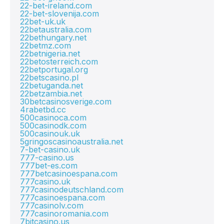
22-bet-ireland.com
22-bet-slovenija.com
22bet-uk.uk
22betaustralia.com
22bethungary.net
22betmz.com
22betnigeria.net
22betosterreich.com
22betportugal.org
22betscasino.pl
22betuganda.net
22betzambia.net
30betcasinosverige.com
4rabetbd.cc
500casinoca.com
500casinodk.com
500casinouk.uk
5gringoscasinoaustralia.net
7-bet-casino.uk
777-casino.us
777bet-es.com
777betcasinoespana.com
777casino.uk
777casinodeutschland.com
777casinoespana.com
777casinolv.com
777casinoromania.com
7bitcasino.us