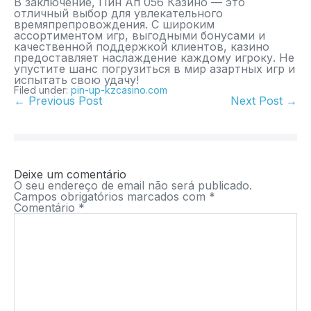
В заключение,
Пин Ап 056 Казино
— это
отличный выбор для увлекательного
времяпрепровождения. С широким
ассортиментом игр, выгодными бонусами и
качественной поддержкой клиентов, казино
предоставляет наслаждение каждому игроку. Не
упустите шанс погрузиться в мир азартных игр и
испытать свою удачу!
Filed under:
pin-up-kzcasino.com
← Previous Post
Next Post →
Deixe um comentário
O seu endereço de email não será publicado.
Campos obrigatórios marcados com
*
Comentário
*