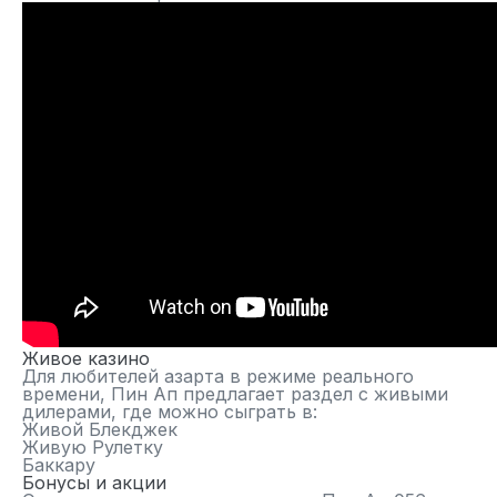
Живое казино
Для любителей азарта в режиме реального
времени, Пин Ап предлагает раздел с живыми
дилерами, где можно сыграть в:
Живой Блекджек
Живую Рулетку
Баккару
Бонусы и акции