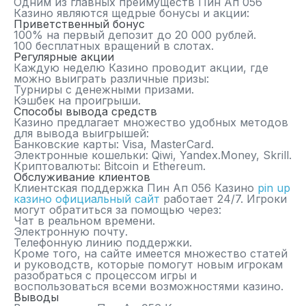
Одним из главных преимуществ
Пин Ап 056
Казино
являются щедрые бонусы и акции:
Приветственный бонус
100% на первый депозит до 20 000 рублей.
100 бесплатных вращений в слотах.
Регулярные акции
Каждую неделю Казино проводит акции, где
можно выиграть различные призы:
Турниры с денежными призами.
Кэшбек на проигрыши.
Способы вывода средств
Казино предлагает множество удобных методов
для вывода выигрышей:
Банковские карты: Visa, MasterCard.
Электронные кошельки: Qiwi, Yandex.Money, Skrill.
Криптовалюты: Bitcoin и Ethereum.
Обслуживание клиентов
Клиентская поддержка
Пин Ап 056 Казино
pin up
казино официальный сайт
работает 24/7. Игроки
могут обратиться за помощью через:
Чат в реальном времени.
Электронную почту.
Телефонную линию поддержки.
Кроме того, на сайте имеется множество статей
и руководств, которые помогут новым игрокам
разобраться с процессом игры и
воспользоваться всеми возможностями казино.
Выводы