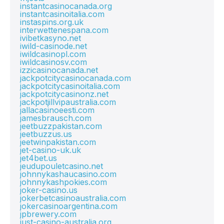
instantcasinocanada.org
instantcasinoitalia.com
instaspins.org.uk
interwettenespana.com
ivibetkasyno.net
iwild-casinode.net
iwildcasinopl.com
iwildcasinosv.com
izzicasinocanada.net
jackpotcitycasinocanada.com
jackpotcitycasinoitalia.com
jackpotcitycasinonz.net
jackpotjillvipaustralia.com
jallacasinoeesti.com
jamesbrausch.com
jeetbuzzpakistan.com
jeetbuzzus.us
jeetwinpakistan.com
jet-casino-uk.uk
jet4bet.us
jeudupouletcasino.net
johnnykashaucasino.com
johnnykashpokies.com
joker-casino.us
jokerbetcasinoaustralia.com
jokercasinoargentina.com
jpbrewery.com
just-casino-australia.org