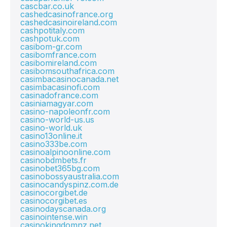
cascbar.co.uk
cashedcasinofrance.org
cashedcasinoireland.com
cashpotitaly.com
cashpotuk.com
casibom-gr.com
casibomfrance.com
casibomireland.com
casibomsouthafrica.com
casimbacasinocanada.net
casimbacasinofi.com
casinadofrance.com
casiniamagyar.com
casino-napoleonfr.com
casino-world-us.us
casino-world.uk
casino13online.it
casino333be.com
casinoalpinoonline.com
casinobdmbets.fr
casinobet365bg.com
casinobossyaustralia.com
casinocandyspinz.com.de
casinocorgibet.de
casinocorgibet.es
casinodayscanada.org
casinointense.win
casinokingdomnz.net