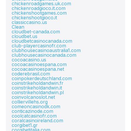
chickenroadgames.uk.com
chickenroadgioco.it.com
chickenshootgames.com
chickenshootgioco.it
classiccasino.us
Clean
cloudbet-canada.com
cloudbet.us
cloudbetcasinocanada.com
club-playercasinofr.com
clubhousecasinoaustralia1.com
clubhousecasinocanada.com
cocoacasino.us
cocoacasinoespana.com
cocoacasinoespana.net
coderebrasil.com
coinpokerdeutschland.com
coinstrikeholdandwin.fr
coinstrikeholdandwin.it
coinstrikeholdandwin.pl
coinvolcanoslot.net
colliervillehs.org
comeoncasinodk.com
conticazinode.com
coolcatcasinofr.com
coralcasinoireland.com
corgibet1.gr
corgibetitalia.com