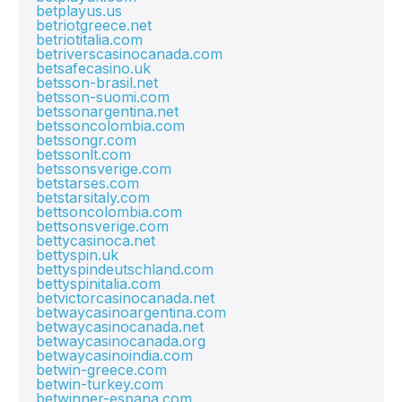
betplayus.us
betriotgreece.net
betriotitalia.com
betriverscasinocanada.com
betsafecasino.uk
betsson-brasil.net
betsson-suomi.com
betssonargentina.net
betssoncolombia.com
betssongr.com
betssonlt.com
betssonsverige.com
betstarses.com
betstarsitaly.com
bettsoncolombia.com
bettsonsverige.com
bettycasinoca.net
bettyspin.uk
bettyspindeutschland.com
bettyspinitalia.com
betvictorcasinocanada.net
betwaycasinoargentina.com
betwaycasinocanada.net
betwaycasinocanada.org
betwaycasinoindia.com
betwin-greece.com
betwin-turkey.com
betwinner-espana.com