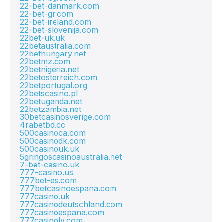
22-bet-danmark.com
22-bet-gr.com
22-bet-ireland.com
22-bet-slovenija.com
22bet-uk.uk
22betaustralia.com
22bethungary.net
22betmz.com
22betnigeria.net
22betosterreich.com
22betportugal.org
22betscasino.pl
22betuganda.net
22betzambia.net
30betcasinosverige.com
4rabetbd.cc
500casinoca.com
500casinodk.com
500casinouk.uk
5gringoscasinoaustralia.net
7-bet-casino.uk
777-casino.us
777bet-es.com
777betcasinoespana.com
777casino.uk
777casinodeutschland.com
777casinoespana.com
777casinolv.com