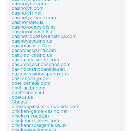
casinolyde.com
casinolyfi.com
casinolyfr.net
casinolygreece.com
casinomate.us
casinorodeoslots.es
casinorodeoslots.pl
casinotropezsouthafrica.com
casinovacasino.us
casoolacasino1.ca
casoolaespana.com
casumo-casino.us
casumocasinobr.com
casumocasinoespana.com
caxinocasinocanada.net
cazeuscasinoespana.com
cazimboitaly.com
cbet-canada.com
cbet-gg.br.com
cbetfrance.net
cbetus.us
Cheats
cherryspinscasinocanada.com
chicken-game-casino.net
chicken-road2.in
chickencross-es.com
chickencrossgame.co.uk
chickenroadgame.cc