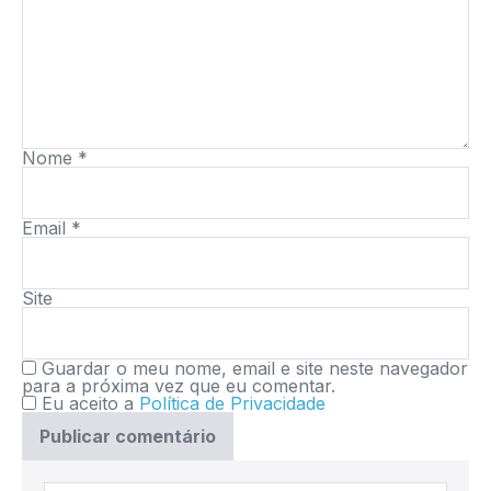
Nome
*
Email
*
Site
Guardar o meu nome, email e site neste navegador
para a próxima vez que eu comentar.
Eu aceito a
Política de Privacidade