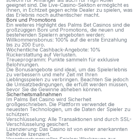
sowohl für Anfänger als auch für High Roller
geeignet sind. Die
Live-Casino
-Sektion ermöglicht es
Ihnen, in Echtzeit gegen echte Dealer zu spielen, was
das Erlebnis noch authentischer macht.
Boni und Promotions
Ein weiteres Highlight des
Palms Bet Casinos
sind die
großzügigen Boni und Promotions, die neuen und
bestehenden Spielern angeboten werden:
Willkommensbonus:
100% auf die erste Einzahlung
bis zu 200 Euro.
Wöchentliche Cashback-Angebote:
10%
Rückerstattung auf Verlusten.
Treueprogramm:
Punkte sammeln für exklusive
Belohnungen.
Die Bonusangebote sind ideal, um das Spielerlebnis
zu verbessern und mehr Zeit mit Ihren
Lieblingsspielen zu verbringen. Beachten Sie jedoch
die Umsatzbedingungen, die erfüllt werden müssen,
bevor Sie die Gewinne abheben können.
Sicherheitsmaßnahmen
Im
Palms Bet Casino
wird Sicherheit
großgeschrieben. Die Plattform verwendet die
neuesten Technologien, um die Daten der Spieler zu
schützen:
Verschlüsselung:
Alle Transaktionen sind durch SSL-
Verschlüsselung gesichert.
Lizenzierung:
Das Casino ist von einer anerkannten
Behörde lizenziert.