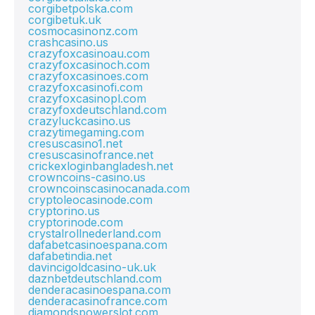
corgibetpolska.com
corgibetuk.uk
cosmocasinonz.com
crashcasino.us
crazyfoxcasinoau.com
crazyfoxcasinoch.com
crazyfoxcasinoes.com
crazyfoxcasinofi.com
crazyfoxcasinopl.com
crazyfoxdeutschland.com
crazyluckcasino.us
crazytimegaming.com
cresuscasino1.net
cresuscasinofrance.net
crickexloginbangladesh.net
crowncoins-casino.us
crowncoinscasinocanada.com
cryptoleocasinode.com
cryptorino.us
cryptorinode.com
crystalrollnederland.com
dafabetcasinoespana.com
dafabetindia.net
davincigoldcasino-uk.uk
daznbetdeutschland.com
denderacasinoespana.com
denderacasinofrance.com
diamondspowerslot.com