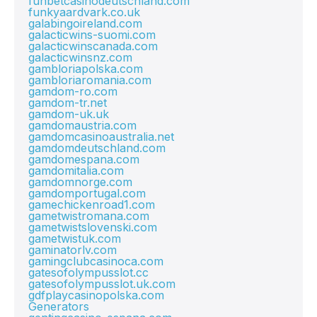
funbetcasinodeutschland.com
funkyaardvark.co.uk
galabingoireland.com
galacticwins-suomi.com
galacticwinscanada.com
galacticwinsnz.com
gambloriapolska.com
gambloriaromania.com
gamdom-ro.com
gamdom-tr.net
gamdom-uk.uk
gamdomaustria.com
gamdomcasinoaustralia.net
gamdomdeutschland.com
gamdomespana.com
gamdomitalia.com
gamdomnorge.com
gamdomportugal.com
gamechickenroad1.com
gametwistromana.com
gametwistslovenski.com
gametwistuk.com
gaminatorlv.com
gamingclubcasinoca.com
gatesofolympusslot.cc
gatesofolympusslot.uk.com
gdfplaycasinopolska.com
Generators