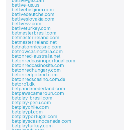
betlive-ge.com
betlive-us.us
betlivebelgium.com
betlivedeutche.com
betliveslovakia.com
betlivesv.com
betliveturkey.com
betmasterbrasil.com
betmasterireland.com
betmasterireland.net
betnationnlcasino.com
betnowcasinoitalia.com
betonred-australia.net
betonredcasinoportugal.com
betonredcasinosite.com
betonredhungary.com
betonredpoland.com
betonredscasino.com.de
betoro1.dk
betpandanederland.com
betpawacameroun.com
betplay-brasil.com
betplay-peru.com
betplaychile.com
betplaypl.com
betplayportugal.com
betplayscasinocanada.com
betplayturkey.com