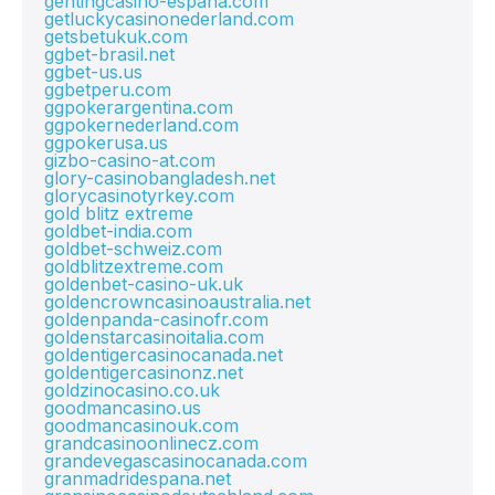
gentingcasino-espana.com
getluckycasinonederland.com
getsbetukuk.com
ggbet-brasil.net
ggbet-us.us
ggbetperu.com
ggpokerargentina.com
ggpokernederland.com
ggpokerusa.us
gizbo-casino-at.com
glory-casinobangladesh.net
glorycasinotyrkey.com
gold blitz extreme
goldbet-india.com
goldbet-schweiz.com
goldblitzextreme.com
goldenbet-casino-uk.uk
goldencrowncasinoaustralia.net
goldenpanda-casinofr.com
goldenstarcasinoitalia.com
goldentigercasinocanada.net
goldentigercasinonz.net
goldzinocasino.co.uk
goodmancasino.us
goodmancasinouk.com
grandcasinoonlinecz.com
grandevegascasinocanada.com
granmadridespana.net