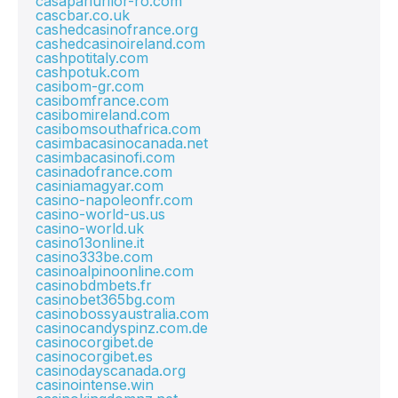
casapariurilor-ro.com
cascbar.co.uk
cashedcasinofrance.org
cashedcasinoireland.com
cashpotitaly.com
cashpotuk.com
casibom-gr.com
casibomfrance.com
casibomireland.com
casibomsouthafrica.com
casimbacasinocanada.net
casimbacasinofi.com
casinadofrance.com
casiniamagyar.com
casino-napoleonfr.com
casino-world-us.us
casino-world.uk
casino13online.it
casino333be.com
casinoalpinoonline.com
casinobdmbets.fr
casinobet365bg.com
casinobossyaustralia.com
casinocandyspinz.com.de
casinocorgibet.de
casinocorgibet.es
casinodayscanada.org
casinointense.win