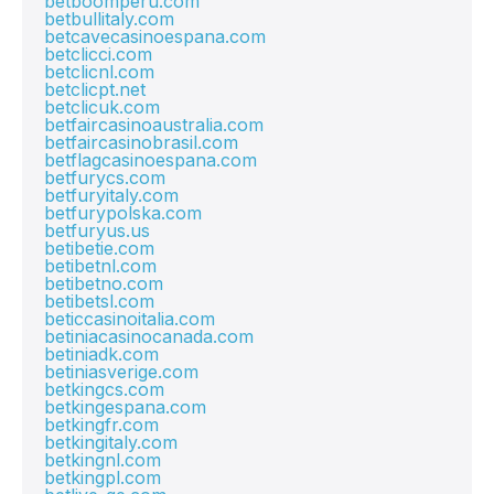
betboomperu.com
betbullitaly.com
betcavecasinoespana.com
betclicci.com
betclicnl.com
betclicpt.net
betclicuk.com
betfaircasinoaustralia.com
betfaircasinobrasil.com
betflagcasinoespana.com
betfurycs.com
betfuryitaly.com
betfurypolska.com
betfuryus.us
betibetie.com
betibetnl.com
betibetno.com
betibetsl.com
beticcasinoitalia.com
betiniacasinocanada.com
betiniadk.com
betiniasverige.com
betkingcs.com
betkingespana.com
betkingfr.com
betkingitaly.com
betkingnl.com
betkingpl.com