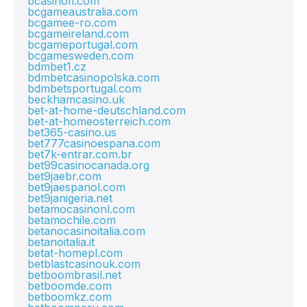
bcasinofi.com
bcgameaustralia.com
bcgamee-ro.com
bcgameireland.com
bcgameportugal.com
bcgamesweden.com
bdmbet1.cz
bdmbetcasinopolska.com
bdmbetsportugal.com
beckhamcasino.uk
bet-at-home-deutschland.com
bet-at-homeosterreich.com
bet365-casino.us
bet777casinoespana.com
bet7k-entrar.com.br
bet99casinocanada.org
bet9jaebr.com
bet9jaespanol.com
bet9janigeria.net
betamocasinonl.com
betamochile.com
betanocasinoitalia.com
betanoitalia.it
betat-homepl.com
betblastcasinouk.com
betboombrasil.net
betboomde.com
betboomkz.com