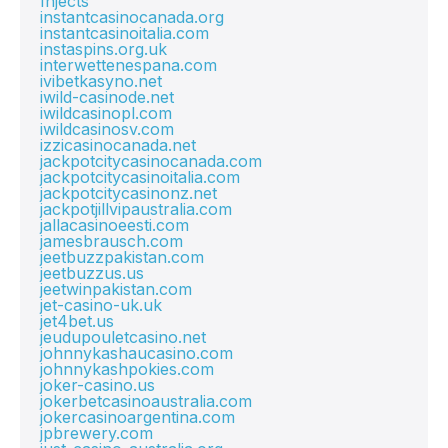
Injects
instantcasinocanada.org
instantcasinoitalia.com
instaspins.org.uk
interwettenespana.com
ivibetkasyno.net
iwild-casinode.net
iwildcasinopl.com
iwildcasinosv.com
izzicasinocanada.net
jackpotcitycasinocanada.com
jackpotcitycasinoitalia.com
jackpotcitycasinonz.net
jackpotjillvipaustralia.com
jallacasinoeesti.com
jamesbrausch.com
jeetbuzzpakistan.com
jeetbuzzus.us
jeetwinpakistan.com
jet-casino-uk.uk
jet4bet.us
jeudupouletcasino.net
johnnykashaucasino.com
johnnykashpokies.com
joker-casino.us
jokerbetcasinoaustralia.com
jokercasinoargentina.com
jpbrewery.com