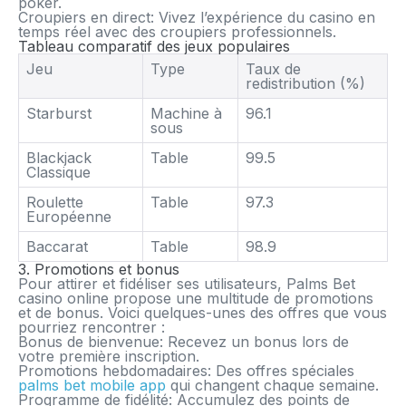
poker.
Croupiers en direct
: Vivez l’expérience du casino en
temps réel avec des croupiers professionnels.
Tableau comparatif des jeux populaires
Jeu
Type
Taux de
redistribution (%)
Starburst
Machine à
96.1
sous
Blackjack
Table
99.5
Classique
Roulette
Table
97.3
Européenne
Baccarat
Table
98.9
3. Promotions et bonus
Pour attirer et fidéliser ses utilisateurs,
Palms Bet
casino online
propose une multitude de promotions
et de bonus. Voici quelques-unes des offres que vous
pourriez rencontrer :
Bonus de bienvenue
: Recevez un bonus lors de
votre première inscription.
Promotions hebdomadaires
: Des offres spéciales
palms bet mobile app
qui changent chaque semaine.
Programme de fidélité
: Accumulez des points de