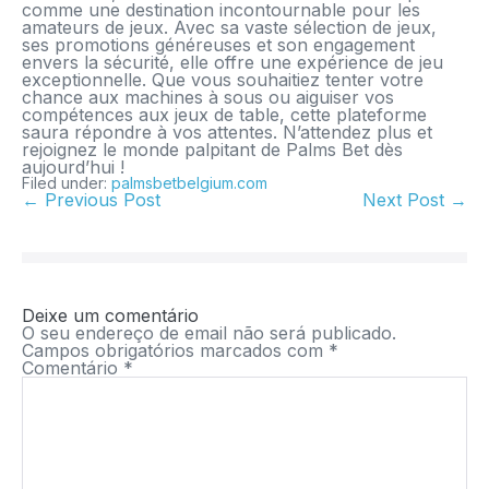
comme une destination incontournable pour les
amateurs de jeux. Avec sa vaste sélection de jeux,
ses promotions généreuses et son engagement
envers la sécurité, elle offre une expérience de jeu
exceptionnelle. Que vous souhaitiez tenter votre
chance aux machines à sous ou aiguiser vos
compétences aux jeux de table, cette plateforme
saura répondre à vos attentes. N’attendez plus et
rejoignez le monde palpitant de Palms Bet dès
aujourd’hui !
Filed under:
palmsbetbelgium.com
← Previous Post
Next Post →
Deixe um comentário
O seu endereço de email não será publicado.
Campos obrigatórios marcados com
*
Comentário
*