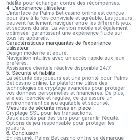
fidélité pour échanger contre des récompenses.
4. L’expérience utilisateur
L’interface de
Palms Bet casino online
est conçue
pour être à la fois conviviale et agréable. Les joueurs
peuvent facilement naviguer entre les différents jeux
et sections du site. La version mobile est également
optimisée, garantissant une expérience fluide sur
tous les appareils.
Caractéristiques marquantes de l’expérience
utilisateur
Design moderne et épuré.
Navigation intuitive avec un accès rapide aux jeux
préférés.
Assistance clientèle réactive disponible 24/7.
5. Sécurité et fiabilité
La sécurité des joueurs est une priorité pour
Palms
Bet casino online
. La plateforme utilise des
technologies de cryptage avancées pour protéger
vos données personnelles et financières. De plus,
elle est licenciée et régulée, ce qui assure un
environnement de jeu équitable et sécurisé.
Mesures de sécurité mises en place
Cryptage SSL pour les transactions.
Jeux audités par des tiers pour garantir l’équité.
Options de jeu responsable pour protéger les
joueurs.
6. Conclusion
En résumé,
Palms Bet casino online
se démarque