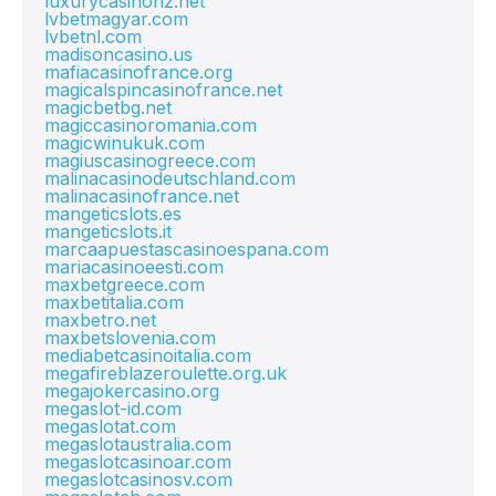
luxurycasinonz.net
lvbetmagyar.com
lvbetnl.com
madisoncasino.us
mafiacasinofrance.org
magicalspincasinofrance.net
magicbetbg.net
magiccasinoromania.com
magicwinukuk.com
magiuscasinogreece.com
malinacasinodeutschland.com
malinacasinofrance.net
mangeticslots.es
mangeticslots.it
marcaapuestascasinoespana.com
mariacasinoeesti.com
maxbetgreece.com
maxbetitalia.com
maxbetro.net
maxbetslovenia.com
mediabetcasinoitalia.com
megafireblazeroulette.org.uk
megajokercasino.org
megaslot-id.com
megaslotat.com
megaslotaustralia.com
megaslotcasinoar.com
megaslotcasinosv.com