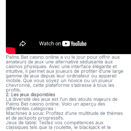
Palms Bet casino online
a vu le jour pour offrir aux
amateurs de jeux une alternative séduisante aux
casinos physiques. Avec une interface élégante et
intuitive, il permet aux joueurs de profiter d’une large
gamme de jeux depuis leur ordinateur ou appareil
mobile. Que vous soyez un novice ou un joueur
chevronné, cette plateforme s’adresse à tous les
profils.
2. Les jeux disponibles
La diversité des jeux est l’un des atouts majeurs de
Palms Bet casino online
. Voici un aperçu des
différentes catégories :
Machines à sous
: Profitez d’une multitude de thèmes
et de jackpots progressifs.
Jeux de table
: Testez vos compétences aux
classiques tels que la roulette, le blackjack et le