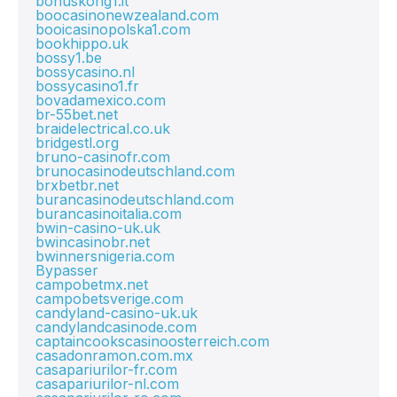
bonuskong1.it
boocasinonewzealand.com
booicasinopolska1.com
bookhippo.uk
bossy1.be
bossycasino.nl
bossycasino1.fr
bovadamexico.com
br-55bet.net
braidelectrical.co.uk
bridgestl.org
bruno-casinofr.com
brunocasinodeutschland.com
brxbetbr.net
burancasinodeutschland.com
burancasinoitalia.com
bwin-casino-uk.uk
bwincasinobr.net
bwinnersnigeria.com
Bypasser
campobetmx.net
campobetsverige.com
candyland-casino-uk.uk
candylandcasinode.com
captaincookscasinoosterreich.com
casadonramon.com.mx
casapariurilor-fr.com
casapariurilor-nl.com