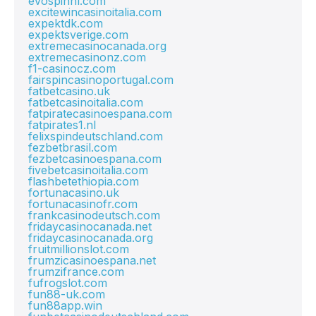
evospinnl.com
excitewincasinoitalia.com
expektdk.com
expektsverige.com
extremecasinocanada.org
extremecasinonz.com
f1-casinocz.com
fairspincasinoportugal.com
fatbetcasino.uk
fatbetcasinoitalia.com
fatpiratecasinoespana.com
fatpirates1.nl
felixspindeutschland.com
fezbetbrasil.com
fezbetcasinoespana.com
fivebetcasinoitalia.com
flashbetethiopia.com
fortunacasino.uk
fortunacasinofr.com
frankcasinodeutsch.com
fridaycasinocanada.net
fridaycasinocanada.org
fruitmillionslot.com
frumzicasinoespana.net
frumzifrance.com
fufrogslot.com
fun88-uk.com
fun88app.win