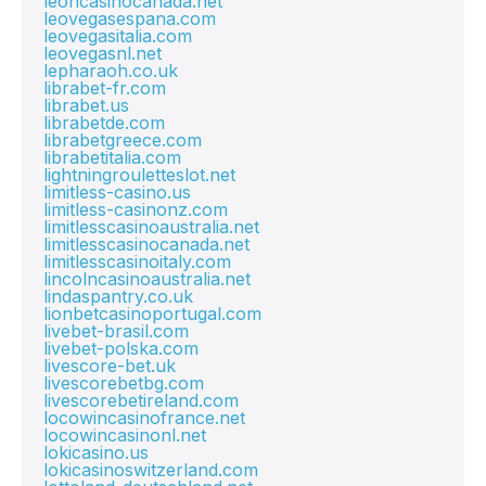
leoncasinocanada.net
leovegasespana.com
leovegasitalia.com
leovegasnl.net
lepharaoh.co.uk
librabet-fr.com
librabet.us
librabetde.com
librabetgreece.com
librabetitalia.com
lightningrouletteslot.net
limitless-casino.us
limitless-casinonz.com
limitlesscasinoaustralia.net
limitlesscasinocanada.net
limitlesscasinoitaly.com
lincolncasinoaustralia.net
lindaspantry.co.uk
lionbetcasinoportugal.com
livebet-brasil.com
livebet-polska.com
livescore-bet.uk
livescorebetbg.com
livescorebetireland.com
locowincasinofrance.net
locowincasinonl.net
lokicasino.us
lokicasinoswitzerland.com