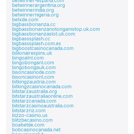
betwinner-espana.com
betwinnerargentina.org
betwinnerindia.org
betwinnernigeria.org
betxde.com
bigbassbonanza.cc
bigbassbonanzanotongamstop.uk.com
bigbassbonanzaslot.uk.com
bigbasssplash.cc
bigbasssplash.com.es
bigboostcasinocanada.com
billionairespins.uk
bingoalnl.com
bingobonganl.com
bingobongauk.com
bisoncasinode.com
bisoncasinonl.com
bitkingzaustria.com
bitkingzcasinocanada.com
bitstarzaustralia.org
bitstarzaustraliaonline.com
bitstarzcanada.com
bitstarzcasinoaustralia.com
bitstarznz.com
bizzo-casino.us
blitzbecasino.com
boabetde.com
bobcasinocanada.net