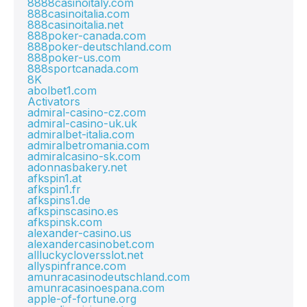
8888casinoitaly.com
888casinoitalia.com
888casinoitalia.net
888poker-canada.com
888poker-deutschland.com
888poker-us.com
888sportcanada.com
8K
abolbet1.com
Activators
admiral-casino-cz.com
admiral-casino-uk.uk
admiralbet-italia.com
admiralbetromania.com
admiralcasino-sk.com
adonnasbakery.net
afkspin1.at
afkspin1.fr
afkspins1.de
afkspinscasino.es
afkspinsk.com
alexander-casino.us
alexandercasinobet.com
allluckycloversslot.net
allyspinfrance.com
amunracasinodeutschland.com
amunracasinoespana.com
apple-of-fortune.org