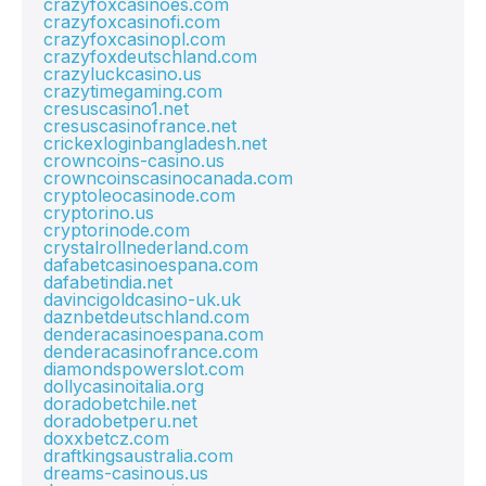
crazyfoxcasinoes.com
crazyfoxcasinofi.com
crazyfoxcasinopl.com
crazyfoxdeutschland.com
crazyluckcasino.us
crazytimegaming.com
cresuscasino1.net
cresuscasinofrance.net
crickexloginbangladesh.net
crowncoins-casino.us
crowncoinscasinocanada.com
cryptoleocasinode.com
cryptorino.us
cryptorinode.com
crystalrollnederland.com
dafabetcasinoespana.com
dafabetindia.net
davincigoldcasino-uk.uk
daznbetdeutschland.com
denderacasinoespana.com
denderacasinofrance.com
diamondspowerslot.com
dollycasinoitalia.org
doradobetchile.net
doradobetperu.net
doxxbetcz.com
draftkingsaustralia.com
dreams-casinous.us