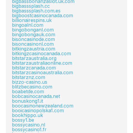
bigbassbonanzaslot.uk.com
bigbasssplash.cc
bigbasssplash.com.es
bigboostcasinocanada.com
billionairespins.uk
bingoalnl.com
bingobonganl.com
bingobongauk.com
bisoncasinode.com
bisoncasinonl.com
bitkingzaustria.com
bitkingzcasinocanada.com
bitstarzaustralia.org
bitstarzaustraliaonline.com
bitstarzcanada.com
bitstarzcasinoaustralia.com
bitstarznz.com
bizzo-casino.us
blitzbecasino.com
boabetde.com
bobcasinocanada.net
bonuskong1.it
boocasinonewzealand.com
booicasinopolska1.com
bookhippo.uk
bossy1.be
bossycasino.nl
bossycasino1.fr