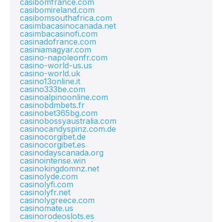
casibomfrance.com
casibomireland.com
casibomsouthafrica.com
casimbacasinocanada.net
casimbacasinofi.com
casinadofrance.com
casiniamagyar.com
casino-napoleonfr.com
casino-world-us.us
casino-world.uk
casino13online.it
casino333be.com
casinoalpinoonline.com
casinobdmbets.fr
casinobet365bg.com
casinobossyaustralia.com
casinocandyspinz.com.de
casinocorgibet.de
casinocorgibet.es
casinodayscanada.org
casinointense.win
casinokingdomnz.net
casinolyde.com
casinolyfi.com
casinolyfr.net
casinolygreece.com
casinomate.us
casinorodeoslots.es