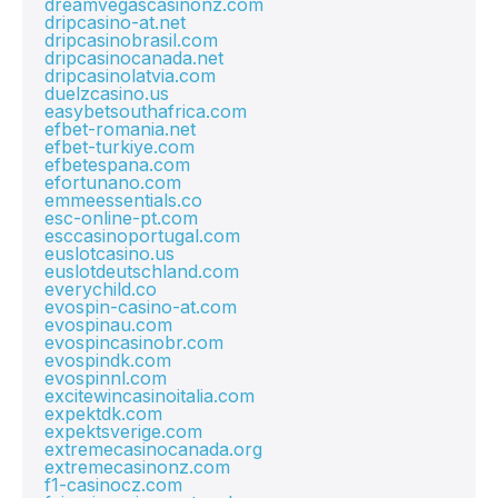
dreamvegascasinonz.com
dripcasino-at.net
dripcasinobrasil.com
dripcasinocanada.net
dripcasinolatvia.com
duelzcasino.us
easybetsouthafrica.com
efbet-romania.net
efbet-turkiye.com
efbetespana.com
efortunano.com
emmeessentials.co
esc-online-pt.com
esccasinoportugal.com
euslotcasino.us
euslotdeutschland.com
everychild.co
evospin-casino-at.com
evospinau.com
evospincasinobr.com
evospindk.com
evospinnl.com
excitewincasinoitalia.com
expektdk.com
expektsverige.com
extremecasinocanada.org
extremecasinonz.com
f1-casinocz.com