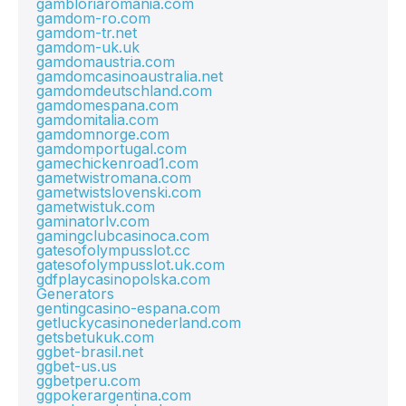
gambloriaromania.com
gamdom-ro.com
gamdom-tr.net
gamdom-uk.uk
gamdomaustria.com
gamdomcasinoaustralia.net
gamdomdeutschland.com
gamdomespana.com
gamdomitalia.com
gamdomnorge.com
gamdomportugal.com
gamechickenroad1.com
gametwistromana.com
gametwistslovenski.com
gametwistuk.com
gaminatorlv.com
gamingclubcasinoca.com
gatesofolympusslot.cc
gatesofolympusslot.uk.com
gdfplaycasinopolska.com
Generators
gentingcasino-espana.com
getluckycasinonederland.com
getsbetukuk.com
ggbet-brasil.net
ggbet-us.us
ggbetperu.com
ggpokerargentina.com