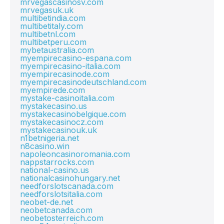
mrvegascasinosv.com
mrvegasuk.uk
multibetindia.com
multibetitaly.com
multibetnl.com
multibetperu.com
mybetaustralia.com
myempirecasino-espana.com
myempirecasino-italia.com
myempirecasinode.com
myempirecasinodeutschland.com
myempirede.com
mystake-casinoitalia.com
mystakecasino.us
mystakecasinobelgique.com
mystakecasinocz.com
mystakecasinouk.uk
n1betnigeria.net
n8casino.win
napoleoncasinoromania.com
nappstarrocks.com
national-casino.us
nationalcasinohungary.net
needforslotscanada.com
needforslotsitalia.com
neobet-de.net
neobetcanada.com
neobetosterreich.com