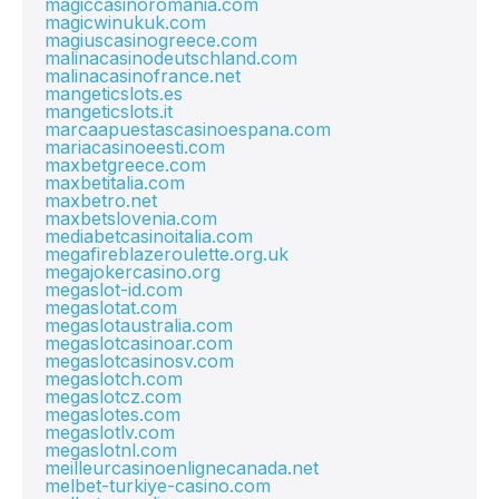
magiccasinoromania.com
magicwinukuk.com
magiuscasinogreece.com
malinacasinodeutschland.com
malinacasinofrance.net
mangeticslots.es
mangeticslots.it
marcaapuestascasinoespana.com
mariacasinoeesti.com
maxbetgreece.com
maxbetitalia.com
maxbetro.net
maxbetslovenia.com
mediabetcasinoitalia.com
megafireblazeroulette.org.uk
megajokercasino.org
megaslot-id.com
megaslotat.com
megaslotaustralia.com
megaslotcasinoar.com
megaslotcasinosv.com
megaslotch.com
megaslotcz.com
megaslotes.com
megaslotlv.com
megaslotnl.com
meilleurcasinoenlignecanada.net
melbet-turkiye-casino.com