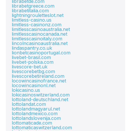
librabetde.com
librabetgreece.com
librabetitalia.com
lightningrouletteslot.net
limitless-casino.us
limitless-casinonz.com
limitlesscasinoaustralia.net
limitlesscasinocanada.net
limitlesscasinoitaly.com
lincolncasinoaustralia.net
lindaspantry.co.uk
lionbetcasinoportugal.com
livebet-brasil.com
livebet-polska.com
livescore-bet.uk
livescorebetbg.com
livescorebetireland.com
locowincasinofrance.net
locowincasinonl.net
lokicasino.us
lokicasinoswitzerland.com
lottoland-deutschland.net
lottolandat.com
lottolandmagyarul.net
lottolandmexico.com
lottolandslovenija.com
lottomaticade.com
lottomaticaswitzerland.com