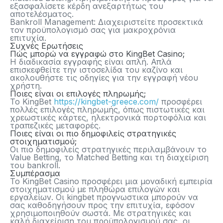
εξασφαλίσετε κέρδη ανεξαρτήτως του
αποτελέσματος.
Bankroll Management:
Διαχειριστείτε προσεκτικά
τον προϋπολογισμό σας για μακροχρόνια
επιτυχία.
Συχνές Ερωτήσεις
Πώς μπορώ να εγγραφώ στο KingBet Casino;
Η διαδικασία εγγραφής είναι απλή. Απλά
επισκεφθείτε την ιστοσελίδα του καζίνο και
ακολουθήστε τις οδηγίες για την εγγραφή νέου
χρήστη.
Ποιες είναι οι επιλογές πληρωμής;
Το KingBet
https://kingbet-greece.com/
προσφέρει
πολλές επιλογές πληρωμής, όπως πιστωτικές και
χρεωστικές κάρτες, ηλεκτρονικά πορτοφόλια και
τραπεζικές μεταφορές.
Ποιες είναι οι πιο δημοφιλείς στρατηγικές
στοιχηματισμού;
Οι πιο δημοφιλείς στρατηγικές περιλαμβάνουν το
Value Betting, το Matched Betting και τη διαχείριση
του bankroll.
Συμπέρασμα
Το KingBet Casino προσφέρει μια μοναδική εμπειρία
στοιχηματισμού με πληθώρα επιλογών και
εργαλείων. Οι
kingbet προγνωστικα
μπορούν να
σας καθοδηγήσουν προς την επιτυχία, εφόσον
χρησιμοποιηθούν σωστά. Με στρατηγικές και
καλή διαχείριση του προϋπολογισμού σας, οι