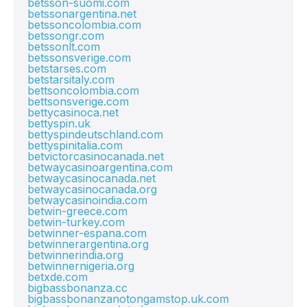
betsson-suomi.com
betssonargentina.net
betssoncolombia.com
betssongr.com
betssonlt.com
betssonsverige.com
betstarses.com
betstarsitaly.com
bettsoncolombia.com
bettsonsverige.com
bettycasinoca.net
bettyspin.uk
bettyspindeutschland.com
bettyspinitalia.com
betvictorcasinocanada.net
betwaycasinoargentina.com
betwaycasinocanada.net
betwaycasinocanada.org
betwaycasinoindia.com
betwin-greece.com
betwin-turkey.com
betwinner-espana.com
betwinnerargentina.org
betwinnerindia.org
betwinnernigeria.org
betxde.com
bigbassbonanza.cc
bigbassbonanzanotongamstop.uk.com