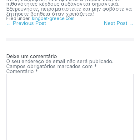
πιθανότητες κέρδους αυξάνονται σημαντικά.
Εξερευνήστε, πειραματιστείτε και μην φοβάστε να
ζητήσετε βοήθεια όταν χρειάζεται!
Filed under:
kingbet-greece.com
← Previous Post
Next Post →
Deixe um comentário
O seu endereço de email não será publicado.
Campos obrigatórios marcados com
*
Comentário
*