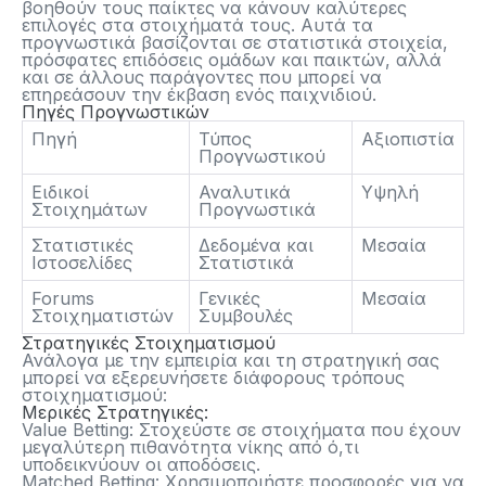
βοηθούν τους παίκτες να κάνουν καλύτερες
επιλογές στα στοιχήματά τους. Αυτά τα
προγνωστικά βασίζονται σε στατιστικά στοιχεία,
πρόσφατες επιδόσεις ομάδων και παικτών, αλλά
και σε άλλους παράγοντες που μπορεί να
επηρεάσουν την έκβαση ενός παιχνιδιού.
Πηγές Προγνωστικών
Πηγή
Τύπος
Αξιοπιστία
Προγνωστικού
Ειδικοί
Αναλυτικά
Υψηλή
Στοιχημάτων
Προγνωστικά
Στατιστικές
Δεδομένα και
Μεσαία
Ιστοσελίδες
Στατιστικά
Forums
Γενικές
Μεσαία
Στοιχηματιστών
Συμβουλές
Στρατηγικές Στοιχηματισμού
Ανάλογα με την εμπειρία και τη στρατηγική σας
μπορεί να εξερευνήσετε διάφορους τρόπους
στοιχηματισμού:
Μερικές Στρατηγικές:
Value Betting:
Στοχεύστε σε στοιχήματα που έχουν
μεγαλύτερη πιθανότητα νίκης από ό,τι
υποδεικνύουν οι αποδόσεις.
Matched Betting:
Χρησιμοποιήστε προσφορές για να