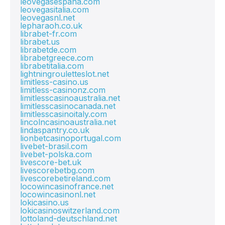
leovegasespana.com
leovegasitalia.com
leovegasnl.net
lepharaoh.co.uk
librabet-fr.com
librabet.us
librabetde.com
librabetgreece.com
librabetitalia.com
lightningrouletteslot.net
limitless-casino.us
limitless-casinonz.com
limitlesscasinoaustralia.net
limitlesscasinocanada.net
limitlesscasinoitaly.com
lincolncasinoaustralia.net
lindaspantry.co.uk
lionbetcasinoportugal.com
livebet-brasil.com
livebet-polska.com
livescore-bet.uk
livescorebetbg.com
livescorebetireland.com
locowincasinofrance.net
locowincasinonl.net
lokicasino.us
lokicasinoswitzerland.com
lottoland-deutschland.net