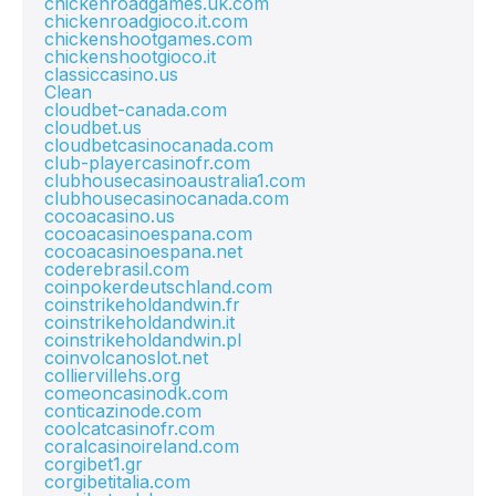
chickenroadgames.uk.com
chickenroadgioco.it.com
chickenshootgames.com
chickenshootgioco.it
classiccasino.us
Clean
cloudbet-canada.com
cloudbet.us
cloudbetcasinocanada.com
club-playercasinofr.com
clubhousecasinoaustralia1.com
clubhousecasinocanada.com
cocoacasino.us
cocoacasinoespana.com
cocoacasinoespana.net
coderebrasil.com
coinpokerdeutschland.com
coinstrikeholdandwin.fr
coinstrikeholdandwin.it
coinstrikeholdandwin.pl
coinvolcanoslot.net
colliervillehs.org
comeoncasinodk.com
conticazinode.com
coolcatcasinofr.com
coralcasinoireland.com
corgibet1.gr
corgibetitalia.com