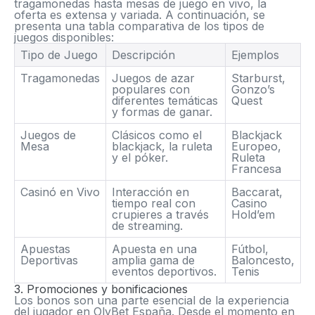
tragamonedas hasta mesas de juego en vivo, la
oferta es extensa y variada. A continuación, se
presenta una tabla comparativa de los tipos de
juegos disponibles:
Tipo de Juego
Descripción
Ejemplos
Tragamonedas
Juegos de azar
Starburst,
populares con
Gonzo’s
diferentes temáticas
Quest
y formas de ganar.
Juegos de
Clásicos como el
Blackjack
Mesa
blackjack, la ruleta
Europeo,
y el póker.
Ruleta
Francesa
Casinó en Vivo
Interacción en
Baccarat,
tiempo real con
Casino
crupieres a través
Hold’em
de streaming.
Apuestas
Apuesta en una
Fútbol,
Deportivas
amplia gama de
Baloncesto,
eventos deportivos.
Tenis
3. Promociones y bonificaciones
Los bonos son una parte esencial de la experiencia
del jugador en OlyBet España. Desde el momento en