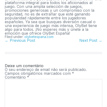
plataforma integral para todos los aficionados al
juego. Con una amplia selección de juegos,
promociones generosas y un compromiso con la
seguridad, no es de extrañar que esté ganando
popularidad rápidamente entre los jugadores
españoles. Ya sea que busques diversión casual o
una experiencia de juego más intensa, OlyBet tiene
algo para todos. ¡No esperes más y únete a la
emoción que ofrece OlyBet España!
Filed under:
olybetespana.com
← Previous Post
Next Post →
Deixe um comentário
O seu endereço de email não será publicado.
Campos obrigatórios marcados com
*
Comentário
*