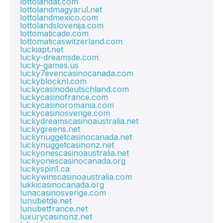
lottolandat.com
lottolandmagyarul.net
lottolandmexico.com
lottolandslovenija.com
lottomaticade.com
lottomaticaswitzerland.com
luckiapt.net
lucky-dreamsde.com
lucky-games.us
lucky7evencasinocanada.com
luckyblocknl.com
luckycasinodeutschland.com
luckycasinofrance.com
luckycasinoromania.com
luckycasinosverige.com
luckydreamscasinoaustralia.net
luckygreens.net
luckynuggetcasinocanada.net
luckynuggetcasinonz.net
luckyonescasinoaustralia.net
luckyonescasinocanada.org
luckyspin1.ca
luckywinscasinoaustralia.com
lukkicasinocanada.org
lunacasinosverige.com
lunubetde.net
lunubetfrance.net
luxurycasinonz.net