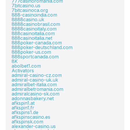
777casinoromania.com
7bitcasino.us
7bitcasinoca.org
888-casinoindia.com
8888casino.uk
8888casinobrasil.com
8888casinoitaly.com
888casinoitalia.com
888casinoitalia.net
888poker-canada.com
888poker-deutschland.com
888poker-us.com
888sportcanada.com
8K
abolbet1.com
Activators
admiral-casino-cz.com
admiral-casino-uk.uk
admiralbet-italia.com
admiralbetromania.com
admiralcasino-sk.com
adonnasbakery.net
afkspin1.at
afkspin1.fr
afkspins1.de
afkspinscasino.es
afkspinsk.com
alexander-casino.us