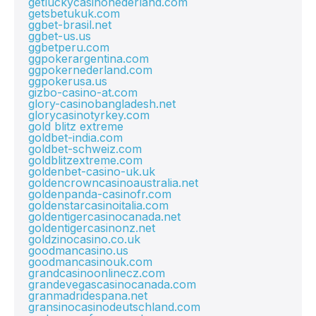
getluckycasinonederland.com
getsbetukuk.com
ggbet-brasil.net
ggbet-us.us
ggbetperu.com
ggpokerargentina.com
ggpokernederland.com
ggpokerusa.us
gizbo-casino-at.com
glory-casinobangladesh.net
glorycasinotyrkey.com
gold blitz extreme
goldbet-india.com
goldbet-schweiz.com
goldblitzextreme.com
goldenbet-casino-uk.uk
goldencrowncasinoaustralia.net
goldenpanda-casinofr.com
goldenstarcasinoitalia.com
goldentigercasinocanada.net
goldentigercasinonz.net
goldzinocasino.co.uk
goodmancasino.us
goodmancasinouk.com
grandcasinoonlinecz.com
grandevegascasinocanada.com
granmadridespana.net
gransinocasinodeutschland.com