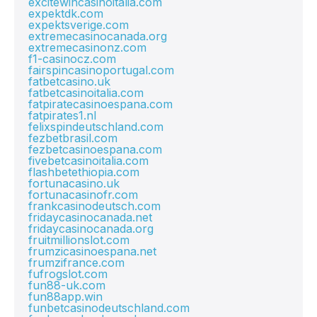
excitewincasinoitalia.com
expektdk.com
expektsverige.com
extremecasinocanada.org
extremecasinonz.com
f1-casinocz.com
fairspincasinoportugal.com
fatbetcasino.uk
fatbetcasinoitalia.com
fatpiratecasinoespana.com
fatpirates1.nl
felixspindeutschland.com
fezbetbrasil.com
fezbetcasinoespana.com
fivebetcasinoitalia.com
flashbetethiopia.com
fortunacasino.uk
fortunacasinofr.com
frankcasinodeutsch.com
fridaycasinocanada.net
fridaycasinocanada.org
fruitmillionslot.com
frumzicasinoespana.net
frumzifrance.com
fufrogslot.com
fun88-uk.com
fun88app.win
funbetcasinodeutschland.com