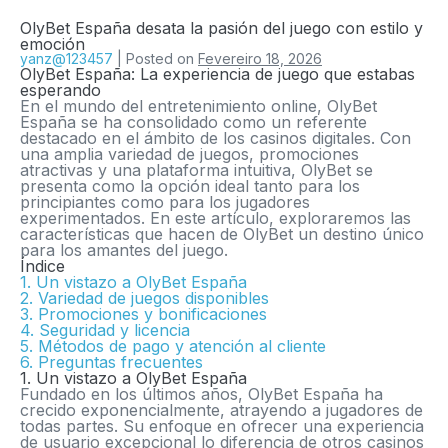
OlyBet España desata la pasión del juego con estilo y
emoción
yanz@123457
|
Posted on
Fevereiro 18, 2026
OlyBet España: La experiencia de juego que estabas
esperando
En el mundo del entretenimiento online,
OlyBet
España
se ha consolidado como un referente
destacado en el ámbito de los casinos digitales. Con
una amplia variedad de juegos, promociones
atractivas y una plataforma intuitiva, OlyBet se
presenta como la opción ideal tanto para los
principiantes como para los jugadores
experimentados. En este artículo, exploraremos las
características que hacen de OlyBet un destino único
para los amantes del juego.
Índice
1. Un vistazo a OlyBet España
2. Variedad de juegos disponibles
3. Promociones y bonificaciones
4. Seguridad y licencia
5. Métodos de pago y atención al cliente
6. Preguntas frecuentes
1. Un vistazo a OlyBet España
Fundado en los últimos años,
OlyBet España
ha
crecido exponencialmente, atrayendo a jugadores de
todas partes. Su enfoque en ofrecer una experiencia
de usuario excepcional lo diferencia de otros casinos