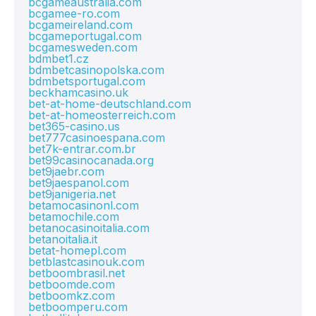
bcgameaustralia.com
bcgamee-ro.com
bcgameireland.com
bcgameportugal.com
bcgamesweden.com
bdmbet1.cz
bdmbetcasinopolska.com
bdmbetsportugal.com
beckhamcasino.uk
bet-at-home-deutschland.com
bet-at-homeosterreich.com
bet365-casino.us
bet777casinoespana.com
bet7k-entrar.com.br
bet99casinocanada.org
bet9jaebr.com
bet9jaespanol.com
bet9janigeria.net
betamocasinonl.com
betamochile.com
betanocasinoitalia.com
betanoitalia.it
betat-homepl.com
betblastcasinouk.com
betboombrasil.net
betboomde.com
betboomkz.com
betboomperu.com