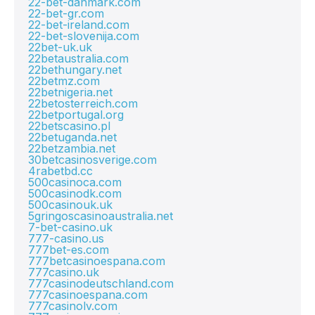
22-bet-danmark.com
22-bet-gr.com
22-bet-ireland.com
22-bet-slovenija.com
22bet-uk.uk
22betaustralia.com
22bethungary.net
22betmz.com
22betnigeria.net
22betosterreich.com
22betportugal.org
22betscasino.pl
22betuganda.net
22betzambia.net
30betcasinosverige.com
4rabetbd.cc
500casinoca.com
500casinodk.com
500casinouk.uk
5gringoscasinoaustralia.net
7-bet-casino.uk
777-casino.us
777bet-es.com
777betcasinoespana.com
777casino.uk
777casinodeutschland.com
777casinoespana.com
777casinolv.com