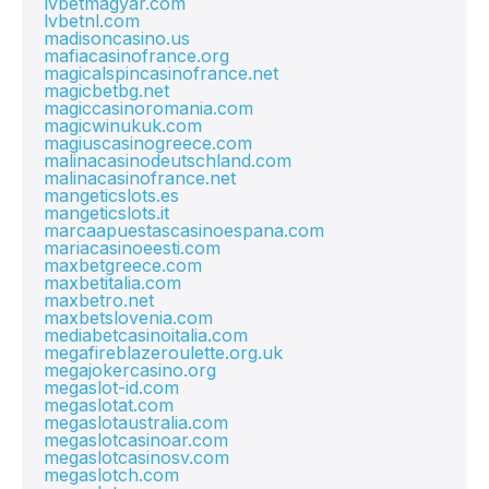
lvbetmagyar.com
lvbetnl.com
madisoncasino.us
mafiacasinofrance.org
magicalspincasinofrance.net
magicbetbg.net
magiccasinoromania.com
magicwinukuk.com
magiuscasinogreece.com
malinacasinodeutschland.com
malinacasinofrance.net
mangeticslots.es
mangeticslots.it
marcaapuestascasinoespana.com
mariacasinoeesti.com
maxbetgreece.com
maxbetitalia.com
maxbetro.net
maxbetslovenia.com
mediabetcasinoitalia.com
megafireblazeroulette.org.uk
megajokercasino.org
megaslot-id.com
megaslotat.com
megaslotaustralia.com
megaslotcasinoar.com
megaslotcasinosv.com
megaslotch.com