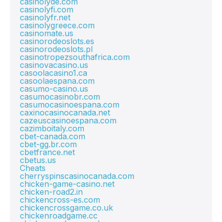
casinolyde.com
casinolyfi.com
casinolyfr.net
casinolygreece.com
casinomate.us
casinorodeoslots.es
casinorodeoslots.pl
casinotropezsouthafrica.com
casinovacasino.us
casoolacasino1.ca
casoolaespana.com
casumo-casino.us
casumocasinobr.com
casumocasinoespana.com
caxinocasinocanada.net
cazeuscasinoespana.com
cazimboitaly.com
cbet-canada.com
cbet-gg.br.com
cbetfrance.net
cbetus.us
Cheats
cherryspinscasinocanada.com
chicken-game-casino.net
chicken-road2.in
chickencross-es.com
chickencrossgame.co.uk
chickenroadgame.cc