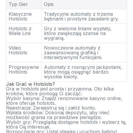
Typ Gier
Opis
Klasyczne
Tradycyjne automaty z trzema
Hotslots
bębnami i prostymi zasadami gry.
Hotslots z
Gry z wieloma liniami wypłaty,
Wiele Linii
które zwiększają szanse na
wygraną.
Video
Nowoczesne automaty z
Hotslots
zaawansowaną grafiką i
interaktywnymi funkcjami.
Progresywne
Automaty z rosnącymi jackpotami,
Hotslots
które mogą osiągnąć bardzo
wysokie kwoty.
Jak Grać w Hotslots?
Gra w hotslots jest prosta i przyjemna. Oto kilka
kroków, które pomogą Ci zacząć:
Wybór kasyna:
Znajdź renomowane kasyno online,
które oferuje hotslots.
Rejestracja:
Zarejestruj się i załóż konto.
Wpłata środków:
Dokonaj depozytu, aby mieć
możliwość grania na prawdziwe pieniądze.
Wybór gry:
Przeglądaj dostępne hotslots i wybierz tę,
która Cię interesuje.
Rozpoczęcie gry:
Ustal stawkę i uruchom bębny!