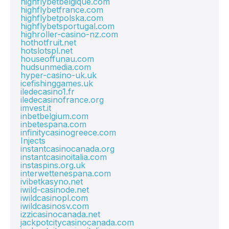
highflybetbelgique.com
highflybetfrance.com
highflybetpolska.com
highflybetsportugal.com
highroller-casino-nz.com
hothotfruit.net
hotslotspl.net
houseoffunau.com
hudsunmedia.com
hyper-casino-uk.uk
icefishinggames.uk
iledecasino1.fr
iledecasinofrance.org
imvest.it
inbetbelgium.com
inbetespana.com
infinitycasinogreece.com
Injects
instantcasinocanada.org
instantcasinoitalia.com
instaspins.org.uk
interwettenespana.com
ivibetkasyno.net
iwild-casinode.net
iwildcasinopl.com
iwildcasinosv.com
izzicasinocanada.net
jackpotcitycasinocanada.com