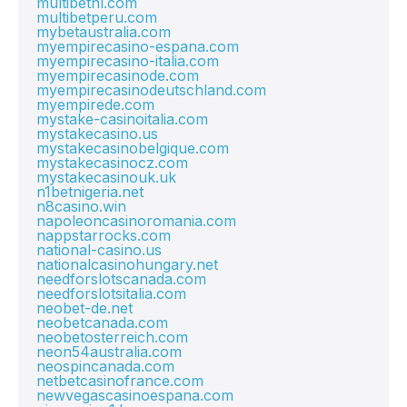
multibetnl.com
multibetperu.com
mybetaustralia.com
myempirecasino-espana.com
myempirecasino-italia.com
myempirecasinode.com
myempirecasinodeutschland.com
myempirede.com
mystake-casinoitalia.com
mystakecasino.us
mystakecasinobelgique.com
mystakecasinocz.com
mystakecasinouk.uk
n1betnigeria.net
n8casino.win
napoleoncasinoromania.com
nappstarrocks.com
national-casino.us
nationalcasinohungary.net
needforslotscanada.com
needforslotsitalia.com
neobet-de.net
neobetcanada.com
neobetosterreich.com
neon54australia.com
neospincanada.com
netbetcasinofrance.com
newvegascasinoespana.com