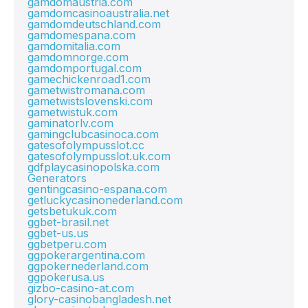
gamdomaustria.com
gamdomcasinoaustralia.net
gamdomdeutschland.com
gamdomespana.com
gamdomitalia.com
gamdomnorge.com
gamdomportugal.com
gamechickenroad1.com
gametwistromana.com
gametwistslovenski.com
gametwistuk.com
gaminatorlv.com
gamingclubcasinoca.com
gatesofolympusslot.cc
gatesofolympusslot.uk.com
gdfplaycasinopolska.com
Generators
gentingcasino-espana.com
getluckycasinonederland.com
getsbetukuk.com
ggbet-brasil.net
ggbet-us.us
ggbetperu.com
ggpokerargentina.com
ggpokernederland.com
ggpokerusa.us
gizbo-casino-at.com
glory-casinobangladesh.net