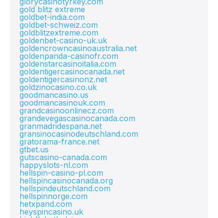
glorycasinotyrkey.com
gold blitz extreme
goldbet-india.com
goldbet-schweiz.com
goldblitzextreme.com
goldenbet-casino-uk.uk
goldencrowncasinoaustralia.net
goldenpanda-casinofr.com
goldenstarcasinoitalia.com
goldentigercasinocanada.net
goldentigercasinonz.net
goldzinocasino.co.uk
goodmancasino.us
goodmancasinouk.com
grandcasinoonlinecz.com
grandevegascasinocanada.com
granmadridespana.net
gransinocasinodeutschland.com
gratorama-france.net
gtbet.us
gutscasino-canada.com
happyslots-nl.com
hellspin-casino-pl.com
hellspincasinocanada.org
hellspindeutschland.com
hellspinnorge.com
hetxpand.com
heyspincasino.uk