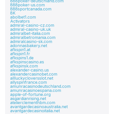
888poker-deutschland.com
888poker-us.com
888sportcanada.com
8K
abolbet1.com
Activators
admiral-casino-cz.com
admiral-casino-uk.uk
admiralbet-italia.com
admiralbetromania.com
admiralcasino-sk.com
adonnasbakery.net
afkspin1.at
afkspin1.fr
afkspins1.de
afkspinscasino.es
afkspinsk.com
alexander-casino.us
alexandercasinobet.com
allluckycloversslot.net
allyspinfrance.com
amunracasinodeutschland.com
amunracasinoespana.com
apple-of-fortune.org
asgardianrising.net
atelierclementhbm.com
avantgardecasinoaustralia.net
avantgardecasinoitalia.net