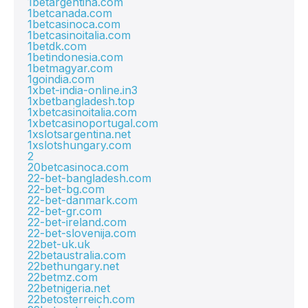
1betargentina.com
1betcanada.com
1betcasinoca.com
1betcasinoitalia.com
1betdk.com
1betindonesia.com
1betmagyar.com
1goindia.com
1xbet-india-online.in3
1xbetbangladesh.top
1xbetcasinoitalia.com
1xbetcasinoportugal.com
1xslotsargentina.net
1xslotshungary.com
2
20betcasinoca.com
22-bet-bangladesh.com
22-bet-bg.com
22-bet-danmark.com
22-bet-gr.com
22-bet-ireland.com
22-bet-slovenija.com
22bet-uk.uk
22betaustralia.com
22bethungary.net
22betmz.com
22betnigeria.net
22betosterreich.com