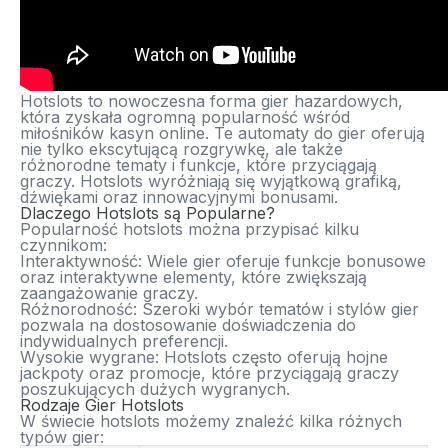
Hotslots
to nowoczesna forma gier hazardowych,
która zyskała ogromną popularność wśród
miłośników kasyn online. Te automaty do gier oferują
nie tylko ekscytującą rozgrywkę, ale także
różnorodne tematy i funkcje, które przyciągają
graczy. Hotslots wyróżniają się wyjątkową grafiką,
dźwiękami oraz innowacyjnymi bonusami.
Dlaczego Hotslots są Popularne?
Popularność
hotslots
można przypisać kilku
czynnikom:
Interaktywność:
Wiele gier oferuje funkcje bonusowe
oraz interaktywne elementy, które zwiększają
zaangażowanie graczy.
Różnorodność:
Szeroki wybór tematów i stylów gier
pozwala na dostosowanie doświadczenia do
indywidualnych preferencji.
Wysokie wygrane:
Hotslots często oferują hojne
jackpoty oraz promocje, które przyciągają graczy
poszukujących dużych wygranych.
Rodzaje Gier Hotslots
W świecie hotslots możemy znaleźć kilka różnych
typów gier: