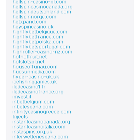
hellspin-casino-pl.com
hellspincasinocanada.org
hellspindeutschland.com
hellspinnorge.com
hetxpand.com
heyspincasino.uk
highflybetbelgique.com
highflybetfrance.com
highflybetpolska.com
highflybetsportugal.com
highroller-casino-nz.com
hothotfruit.net
hotslotspl.net
houseoffunau.com
hudsunmedia.com
hyper-casino-uk.uk
icefishinggames.uk
iledecasino1.fr
iledecasinofrance.org
imvest.it
inbetbelgium.com
inbetespana.com
infinitycasinogreece.com
Injects
instantcasinocanada.org
instantcasinoitalia.com
instaspins.org.uk
interwettenespana.com