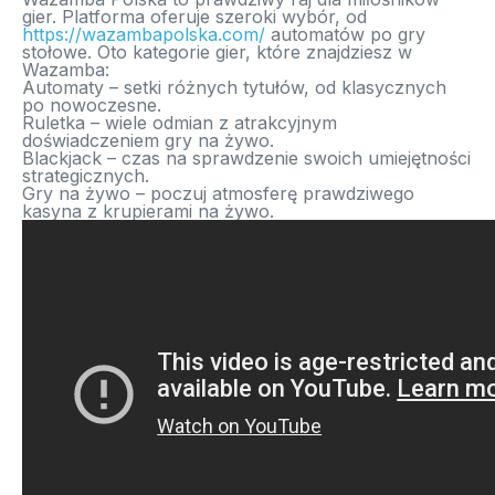
gier. Platforma oferuje szeroki wybór, od
https://wazambapolska.com/
automatów po gry
stołowe. Oto kategorie gier, które znajdziesz w
Wazamba:
Automaty
– setki różnych tytułów, od klasycznych
po nowoczesne.
Ruletka
– wiele odmian z atrakcyjnym
doświadczeniem gry na żywo.
Blackjack
– czas na sprawdzenie swoich umiejętności
strategicznych.
Gry na żywo
– poczuj atmosferę prawdziwego
kasyna z krupierami na żywo.