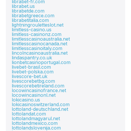
librabet-fr.com
librabet.us
librabetde.com
librabetgreece.com
librabetitalia.com
lightningrouletteslot.net
limitless-casino.us
limitless-casinonz.com
limitlesscasinoaustralia.net
limitlesscasinocanada.net
limitlesscasinoitaly.com
lincolncasinoaustralia.net
lindaspantry.co.uk
lionbetcasinoportugal.com
livebet-brasil.com
livebet-polska.com
livescore-bet.uk
livescorebetbg.com
livescorebetireland.com
locowincasinofrance.net
locowincasinonl.net
lokicasino.us
lokicasinoswitzerland.com
lottoland-deutschland.net
lottolandat.com
lottolandmagyarul.net
lottolandmexico.com
lottolandslovenija.com