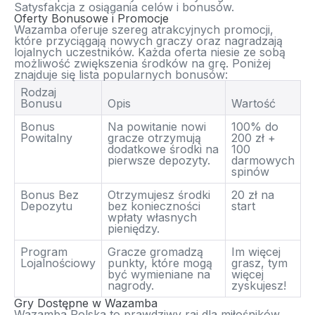
Satysfakcja
z osiągania celów i bonusów.
Oferty Bonusowe i Promocje
Wazamba oferuje szereg atrakcyjnych promocji,
które przyciągają nowych graczy oraz nagradzają
lojalnych uczestników. Każda oferta niesie ze sobą
możliwość zwiększenia środków na grę. Poniżej
znajduje się lista popularnych bonusów:
Rodzaj
Bonusu
Opis
Wartość
Bonus
Na powitanie nowi
100% do
Powitalny
gracze otrzymują
200 zł +
dodatkowe środki na
100
pierwsze depozyty.
darmowych
spinów
Bonus Bez
Otrzymujesz środki
20 zł na
Depozytu
bez konieczności
start
wpłaty własnych
pieniędzy.
Program
Gracze gromadzą
Im więcej
Lojalnościowy
punkty, które mogą
grasz, tym
być wymieniane na
więcej
nagrody.
zyskujesz!
Gry Dostępne w Wazamba
Wazamba Polska
to prawdziwy raj dla miłośników