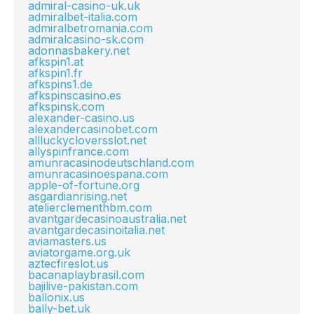
admiral-casino-uk.uk
admiralbet-italia.com
admiralbetromania.com
admiralcasino-sk.com
adonnasbakery.net
afkspin1.at
afkspin1.fr
afkspins1.de
afkspinscasino.es
afkspinsk.com
alexander-casino.us
alexandercasinobet.com
allluckycloversslot.net
allyspinfrance.com
amunracasinodeutschland.com
amunracasinoespana.com
apple-of-fortune.org
asgardianrising.net
atelierclementhbm.com
avantgardecasinoaustralia.net
avantgardecasinoitalia.net
aviamasters.us
aviatorgame.org.uk
aztecfireslot.us
bacanaplaybrasil.com
bajilive-pakistan.com
ballonix.us
bally-bet.uk