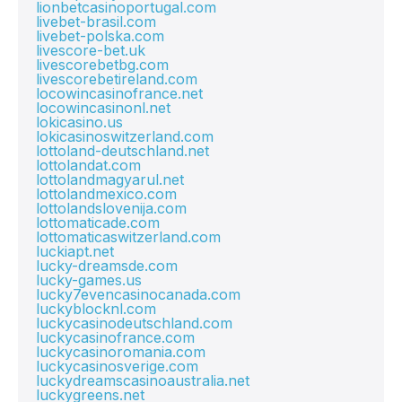
lionbetcasinoportugal.com
livebet-brasil.com
livebet-polska.com
livescore-bet.uk
livescorebetbg.com
livescorebetireland.com
locowincasinofrance.net
locowincasinonl.net
lokicasino.us
lokicasinoswitzerland.com
lottoland-deutschland.net
lottolandat.com
lottolandmagyarul.net
lottolandmexico.com
lottolandslovenija.com
lottomaticade.com
lottomaticaswitzerland.com
luckiapt.net
lucky-dreamsde.com
lucky-games.us
lucky7evencasinocanada.com
luckyblocknl.com
luckycasinodeutschland.com
luckycasinofrance.com
luckycasinoromania.com
luckycasinosverige.com
luckydreamscasinoaustralia.net
luckygreens.net