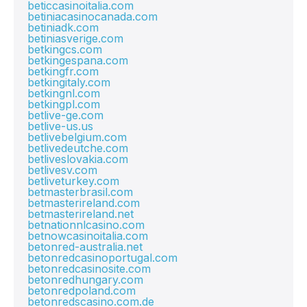
beticcasinoitalia.com
betiniacasinocanada.com
betiniadk.com
betiniasverige.com
betkingcs.com
betkingespana.com
betkingfr.com
betkingitaly.com
betkingnl.com
betkingpl.com
betlive-ge.com
betlive-us.us
betlivebelgium.com
betlivedeutche.com
betliveslovakia.com
betlivesv.com
betliveturkey.com
betmasterbrasil.com
betmasterireland.com
betmasterireland.net
betnationnlcasino.com
betnowcasinoitalia.com
betonred-australia.net
betonredcasinoportugal.com
betonredcasinosite.com
betonredhungary.com
betonredpoland.com
betonredscasino.com.de