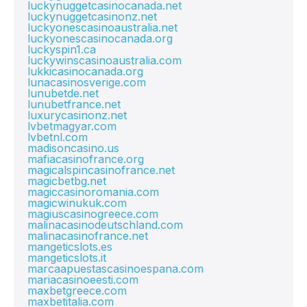
luckynuggetcasinocanada.net
luckynuggetcasinonz.net
luckyonescasinoaustralia.net
luckyonescasinocanada.org
luckyspin1.ca
luckywinscasinoaustralia.com
lukkicasinocanada.org
lunacasinosverige.com
lunubetde.net
lunubetfrance.net
luxurycasinonz.net
lvbetmagyar.com
lvbetnl.com
madisoncasino.us
mafiacasinofrance.org
magicalspincasinofrance.net
magicbetbg.net
magiccasinoromania.com
magicwinukuk.com
magiuscasinogreece.com
malinacasinodeutschland.com
malinacasinofrance.net
mangeticslots.es
mangeticslots.it
marcaapuestascasinoespana.com
mariacasinoeesti.com
maxbetgreece.com
maxbetitalia.com