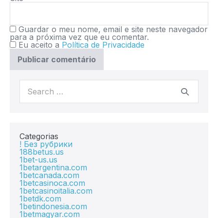
Guardar o meu nome, email e site neste navegador
para a próxima vez que eu comentar.
Eu aceito a
Política de Privacidade
Categorias
! Без рубрики
188betus.us
1bet-us.us
1betargentina.com
1betcanada.com
1betcasinoca.com
1betcasinoitalia.com
1betdk.com
1betindonesia.com
1betmagyar.com