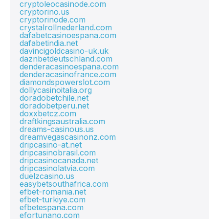
cryptoleocasinode.com
cryptorino.us
cryptorinode.com
crystalrollnederland.com
dafabetcasinoespana.com
dafabetindia.net
davincigoldcasino-uk.uk
daznbetdeutschland.com
denderacasinoespana.com
denderacasinofrance.com
diamondspowerslot.com
dollycasinoitalia.org
doradobetchile.net
doradobetperu.net
doxxbetcz.com
draftkingsaustralia.com
dreams-casinous.us
dreamvegascasinonz.com
dripcasino-at.net
dripcasinobrasil.com
dripcasinocanada.net
dripcasinolatvia.com
duelzcasino.us
easybetsouthafrica.com
efbet-romania.net
efbet-turkiye.com
efbetespana.com
efortunano.com