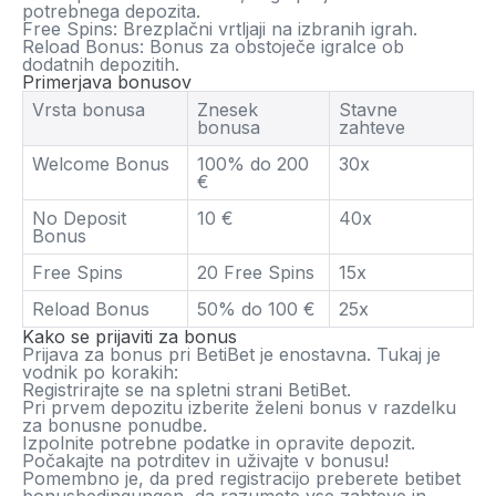
potrebnega depozita.
Free Spins:
Brezplačni vrtljaji na izbranih igrah.
Reload Bonus:
Bonus za obstoječe igralce ob
dodatnih depozitih.
Primerjava bonusov
Vrsta bonusa
Znesek
Stavne
bonusa
zahteve
Welcome Bonus
100% do 200
30x
€
No Deposit
10 €
40x
Bonus
Free Spins
20 Free Spins
15x
Reload Bonus
50% do 100 €
25x
Kako se prijaviti za bonus
Prijava za bonus pri BetiBet je enostavna. Tukaj je
vodnik po korakih:
Registrirajte se na spletni strani BetiBet.
Pri prvem depozitu izberite želeni bonus v razdelku
za bonusne ponudbe.
Izpolnite potrebne podatke in opravite depozit.
Počakajte na potrditev in uživajte v bonusu!
Pomembno je, da pred registracijo preberete
betibet