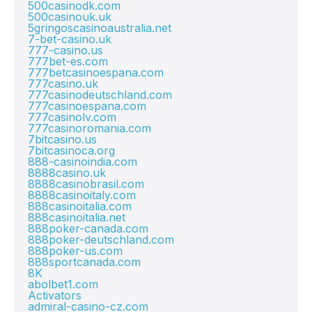
500casinodk.com
500casinouk.uk
5gringoscasinoaustralia.net
7-bet-casino.uk
777-casino.us
777bet-es.com
777betcasinoespana.com
777casino.uk
777casinodeutschland.com
777casinoespana.com
777casinolv.com
777casinoromania.com
7bitcasino.us
7bitcasinoca.org
888-casinoindia.com
8888casino.uk
8888casinobrasil.com
8888casinoitaly.com
888casinoitalia.com
888casinoitalia.net
888poker-canada.com
888poker-deutschland.com
888poker-us.com
888sportcanada.com
8K
abolbet1.com
Activators
admiral-casino-cz.com