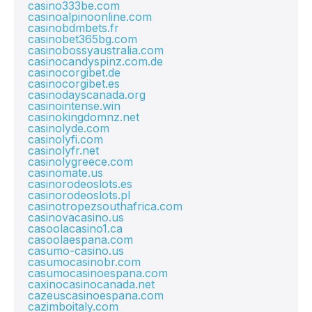
casino333be.com
casinoalpinoonline.com
casinobdmbets.fr
casinobet365bg.com
casinobossyaustralia.com
casinocandyspinz.com.de
casinocorgibet.de
casinocorgibet.es
casinodayscanada.org
casinointense.win
casinokingdomnz.net
casinolyde.com
casinolyfi.com
casinolyfr.net
casinolygreece.com
casinomate.us
casinorodeoslots.es
casinorodeoslots.pl
casinotropezsouthafrica.com
casinovacasino.us
casoolacasino1.ca
casoolaespana.com
casumo-casino.us
casumocasinobr.com
casumocasinoespana.com
caxinocasinocanada.net
cazeuscasinoespana.com
cazimboitaly.com