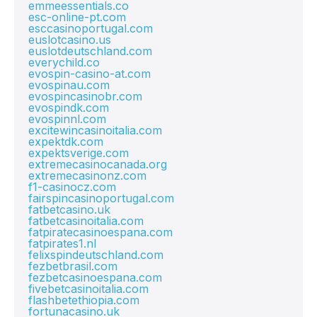
emmeessentials.co
esc-online-pt.com
esccasinoportugal.com
euslotcasino.us
euslotdeutschland.com
everychild.co
evospin-casino-at.com
evospinau.com
evospincasinobr.com
evospindk.com
evospinnl.com
excitewincasinoitalia.com
expektdk.com
expektsverige.com
extremecasinocanada.org
extremecasinonz.com
f1-casinocz.com
fairspincasinoportugal.com
fatbetcasino.uk
fatbetcasinoitalia.com
fatpiratecasinoespana.com
fatpirates1.nl
felixspindeutschland.com
fezbetbrasil.com
fezbetcasinoespana.com
fivebetcasinoitalia.com
flashbetethiopia.com
fortunacasino.uk