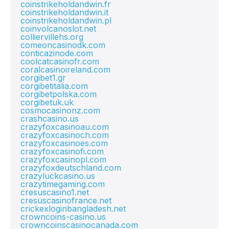
coinstrikeholdandwin.fr
coinstrikeholdandwin.it
coinstrikeholdandwin.pl
coinvolcanoslot.net
colliervillehs.org
comeoncasinodk.com
conticazinode.com
coolcatcasinofr.com
coralcasinoireland.com
corgibet1.gr
corgibetitalia.com
corgibetpolska.com
corgibetuk.uk
cosmocasinonz.com
crashcasino.us
crazyfoxcasinoau.com
crazyfoxcasinoch.com
crazyfoxcasinoes.com
crazyfoxcasinofi.com
crazyfoxcasinopl.com
crazyfoxdeutschland.com
crazyluckcasino.us
crazytimegaming.com
cresuscasino1.net
cresuscasinofrance.net
crickexloginbangladesh.net
crowncoins-casino.us
crowncoinscasinocanada.com