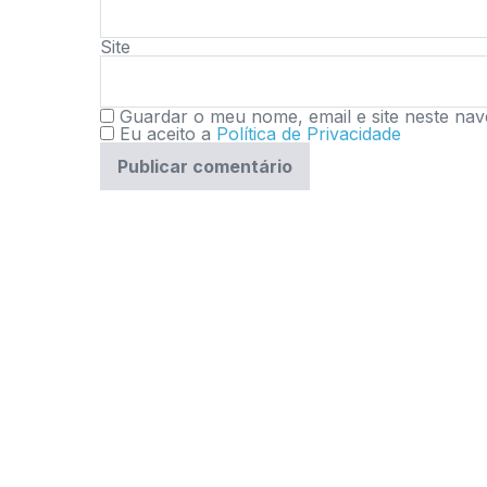
Site
Guardar o meu nome, email e site neste na
Eu aceito a
Política de Privacidade