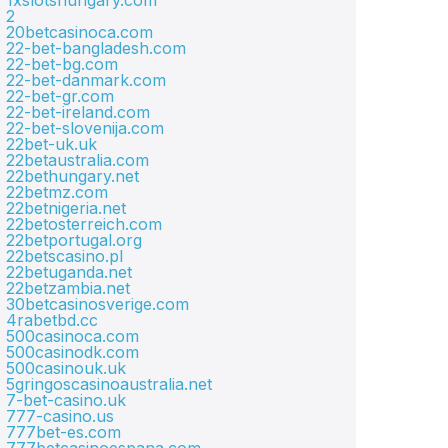
1xslotshungary.com
2
20betcasinoca.com
22-bet-bangladesh.com
22-bet-bg.com
22-bet-danmark.com
22-bet-gr.com
22-bet-ireland.com
22-bet-slovenija.com
22bet-uk.uk
22betaustralia.com
22bethungary.net
22betmz.com
22betnigeria.net
22betosterreich.com
22betportugal.org
22betscasino.pl
22betuganda.net
22betzambia.net
30betcasinosverige.com
4rabetbd.cc
500casinoca.com
500casinodk.com
500casinouk.uk
5gringoscasinoaustralia.net
7-bet-casino.uk
777-casino.us
777bet-es.com