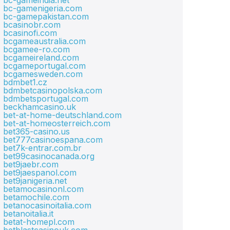
bc-gameindia.net
bc-gamenigeria.com
bc-gamepakistan.com
bcasinobr.com
bcasinofi.com
bcgameaustralia.com
bcgamee-ro.com
bcgameireland.com
bcgameportugal.com
bcgamesweden.com
bdmbet1.cz
bdmbetcasinopolska.com
bdmbetsportugal.com
beckhamcasino.uk
bet-at-home-deutschland.com
bet-at-homeosterreich.com
bet365-casino.us
bet777casinoespana.com
bet7k-entrar.com.br
bet99casinocanada.org
bet9jaebr.com
bet9jaespanol.com
bet9janigeria.net
betamocasinonl.com
betamochile.com
betanocasinoitalia.com
betanoitalia.it
betat-homepl.com