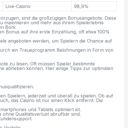
Live-Casino
98,9%
orzugen, sind die großzügigen Bonusangebote. Diese
u maximieren und mehr aus ihrem Spielerlebnis
en Boni:
en Bonus auf ihre erste Einzahlung, oft etwa 100%
iele angeboten werden, um Spielern die Chance auf
 durch ein Treueprogramm Belohnungen in Form von
bote zu lesen. Oft müssen Spieler bestimmte
e abheben können. Hier einige Tipps zur optimalen
nusqualifizieren.
en Spielern, jederzeit und überall zu spielen. Ob auf
h, das Casino ist nur einen Klick entfernt. Die
martphones und Tablets optimiert ist.
e ohne Qualitätsverlust abrufbar sind.
Kundensupport.
 Vorteile: